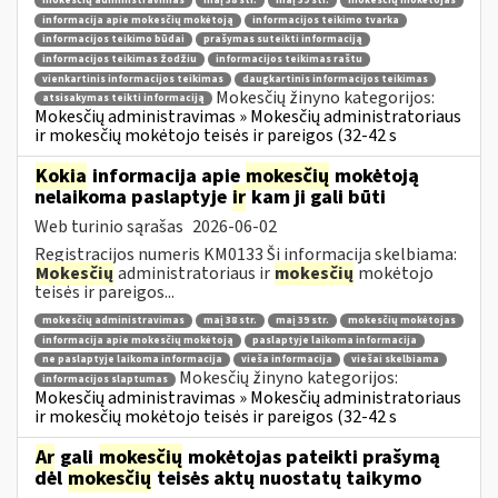
mokesčių administravimas
maį 38 str.
maį 39 str.
mokesčių mokėtojas
informacija apie mokesčių mokėtoją
informacijos teikimo tvarka
informacijos teikimo būdai
prašymas suteikti informaciją
informacijos teikimas žodžiu
informacijos teikimas raštu
vienkartinis informacijos teikimas
daugkartinis informacijos teikimas
Mokesčių žinyno kategorijos:
atsisakymas teikti informaciją
Mokesčių administravimas » Mokesčių administratoriaus
ir mokesčių mokėtojo teisės ir pareigos (32-42 s
Kokia
informacija apie
mokesčių
mokėtoją
nelaikoma paslaptyje
ir
kam ji gali būti
Web turinio sąrašas
2026-06-02
Registracijos numeris KM0133 Ši informacija skelbiama:
Mokesčių
administratoriaus ir
mokesčių
mokėtojo
teisės ir pareigos...
mokesčių administravimas
maį 38 str.
maį 39 str.
mokesčių mokėtojas
informacija apie mokesčių mokėtoją
paslaptyje laikoma informacija
ne paslaptyje laikoma informacija
vieša informacija
viešai skelbiama
Mokesčių žinyno kategorijos:
informacijos slaptumas
Mokesčių administravimas » Mokesčių administratoriaus
ir mokesčių mokėtojo teisės ir pareigos (32-42 s
Ar
gali
mokesčių
mokėtojas pateikti prašymą
dėl
mokesčių
teisės aktų nuostatų taikymo