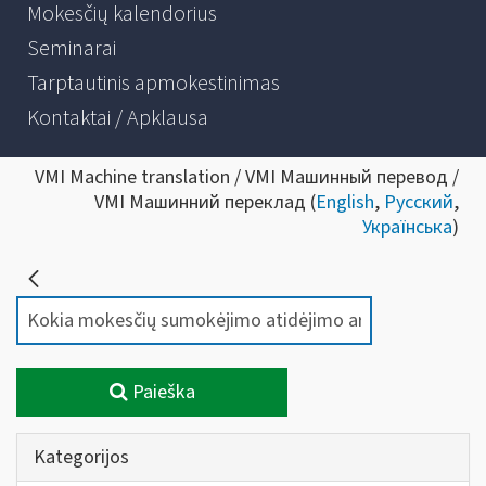
Mokesčių kalendorius
Seminarai
Tarptautinis apmokestinimas
Kontaktai / Apklausa
VMI Machine translation / VMI Машинный перевод /
VMI Машинний переклад (
English
,
Русский
,
Українська
)
Paieška
Kategorijos