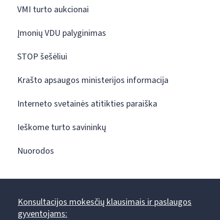
VMI turto aukcionai
Įmonių VDU palyginimas
STOP šešėliui
Krašto apsaugos ministerijos informacija
Interneto svetainės atitikties paraiška
Ieškome turto savininkų
Nuorodos
Konsultacijos mokesčių klausimais ir paslaugos
gyventojams: