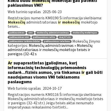
Kokiu būdu
mokesčių
mokėtojai gali pateikti
paklausimus VMI?
Web turinio sąrašas
2025-06-23
Registracijos numeris KM0190 Ši informacija skelbiama:
Mokesčių
administratoriaus
ir
mokesčių
mokėtojo
teisės...
paklausimas
vmi
mokesčių administravimas
mokesčių mokėtojas
paklausimas vmi
paklausimas raštu
maį 37 str.
Mokesčių žinyno
paklausimo teikimo būdai
paklausimas telefonu
kategorijos:
Mokesčių administravimas » Mokesčių
administratoriaus ir mokesčių mokėtojo teisės ir
pareigos (32-42 s
Ar
supaprastintas įgaliojimas, kurį
informacinių technologijų priemonėmis
sudarė...fizinis asmuo, yra tinkamas
ir
gali būti
naudojamas visoms VMI teikiamoms
paslaugoms
Web turinio sąrašas
2024-10-17
Registracijos numeris KM0116 Ši informacija skelbiama:
Mokesčių administratoriaus ir mokesčių mokėtojo teisės
ir pareigos (32-42 str.) Jeigu teisės aktai nenumato
imperatyvaus reikalavimo tvirtinti...