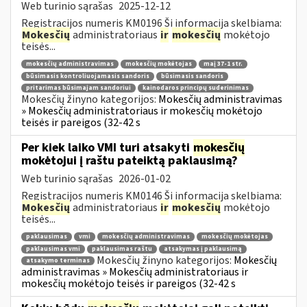
Web turinio sąrašas
2025-12-12
Registracijos numeris KM0196 Ši informacija skelbiama:
Mokesčių
administratoriaus
ir
mokesčių
mokėtojo
teisės...
mokesčių administravimas
mokesčių mokėtojas
maį 37-1 str.
būsimasis kontroliuojamasis sandoris
būsimasis sandoris
pritarimas būsimajam sandoriui
kainodaros principų suderinimas
Mokesčių žinyno kategorijos:
Mokesčių administravimas
» Mokesčių administratoriaus ir mokesčių mokėtojo
teisės ir pareigos (32-42 s
Per kiek laiko VMI turi atsakyti
mokesčių
mokėtojui į raštu pateiktą paklausimą?
Web turinio sąrašas
2026-01-02
Registracijos numeris KM0146 Ši informacija skelbiama:
Mokesčių
administratoriaus
ir
mokesčių
mokėtojo
teisės...
paklausimas
vmi
mokesčių administravimas
mokesčių mokėtojas
paklausimas vmi
paklausimas raštu
atsakymas į paklausimą
Mokesčių žinyno kategorijos:
Mokesčių
atsakymo terminas
administravimas » Mokesčių administratoriaus ir
mokesčių mokėtojo teisės ir pareigos (32-42 s