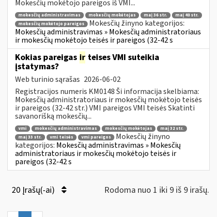
Mokesčių mokėtojo pareigos iš VMI...
mokesčių administravimas
mokesčių mokėtojas
maį 36 str.
maį 40 str.
Mokesčių žinyno kategorijos:
mokesčių mokėtojo pareigos
Mokesčių administravimas » Mokesčių administratoriaus
ir mokesčių mokėtojo teisės ir pareigos (32-42 s
Kokias pareigas
ir
teises VMI suteikia
įstatymas?
Web turinio sąrašas
2026-06-02
Registracijos numeris KM0148 Ši informacija skelbiama:
Mokesčių administratoriaus ir mokesčių mokėtojo teisės
ir pareigos (32-42 str.) VMI pareigos VMI teisės Skatinti
savanorišką mokesčių...
vmi
mokesčių administravimas
mokesčių mokėtojas
maį 32 str.
Mokesčių žinyno
maį 33 str.
vmi teisės
vmi pareigos
kategorijos:
Mokesčių administravimas » Mokesčių
administratoriaus ir mokesčių mokėtojo teisės ir
pareigos (32-42 s
20 Įrašų(-ai)
Rodoma nuo 1 iki 9 iš 9 irašų.