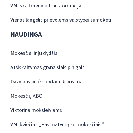
VMI skaitmeninė transformacija
Vienas langelis prievolėms valstybei sumokėti
NAUDINGA
Mokesčiai ir jų dydžiai
Atsiskaitymas grynaisiais pinigais
Dažniausiai užduodami klausimai
Mokesčių ABC
Viktorina moksleiviams
VMI kviečia į „Pasimatymą su mokesčiais“