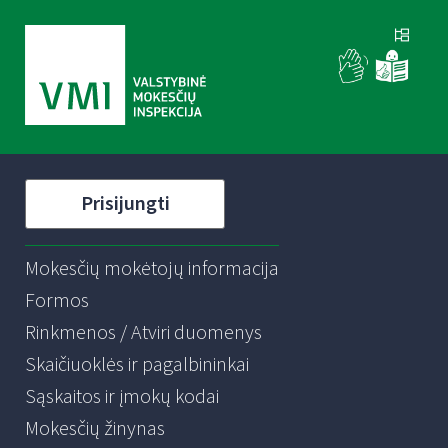
Prisijungti
Mokesčių mokėtojų informacija
Formos
Rinkmenos / Atviri duomenys
Skaičiuoklės ir pagalbininkai
Sąskaitos ir įmokų kodai
Mokesčių žinynas