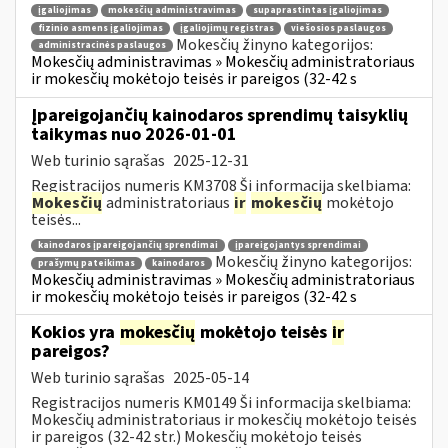
įgaliojimas
mokesčių administravimas
supaprastintas įgaliojimas
fizinio asmens įgaliojimas
įgaliojimų registras
viešosios paslaugos
Mokesčių žinyno kategorijos:
administracinės paslaugos
Mokesčių administravimas » Mokesčių administratoriaus
ir mokesčių mokėtojo teisės ir pareigos (32-42 s
Įpareigojančių kainodaros sprendimų taisyklių
taikymas nuo 2026-01-01
Web turinio sąrašas
2025-12-31
Registracijos numeris KM3708 Ši informacija skelbiama:
Mokesčių
administratoriaus
ir
mokesčių
mokėtojo
teisės...
kainodaros įpareigojančių sprendimai
įpareigojantys sprendimai
Mokesčių žinyno kategorijos:
prašymų pateikimas
kainodaros
Mokesčių administravimas » Mokesčių administratoriaus
ir mokesčių mokėtojo teisės ir pareigos (32-42 s
Kokios yra
mokesčių
mokėtojo teisės
ir
pareigos?
Web turinio sąrašas
2025-05-14
Registracijos numeris KM0149 Ši informacija skelbiama:
Mokesčių administratoriaus ir mokesčių mokėtojo teisės
ir pareigos (32-42 str.) Mokesčių mokėtojo teisės