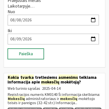
Praėjusiais metais
Laikotarpyje…
Nuo
Iki
Paieška
Kokia
tvarka
tretiesiems
asmenims
teikiama
informacija apie
mokesčių
mokėtoją?
Web turinio sąrašas
2025-04-14
Registracijos numeris KM0140 Ši informacija skelbiama:
Mokesčių
administratoriaus ir
mokesčių
mokėtojo
teisės ir pareigos (32-42 str.) Informacija...