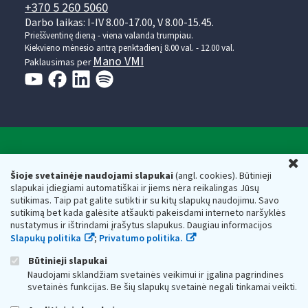
+370 5 260 5060
Darbo laikas: I-IV 8.00-17.00, V 8.00-15.45.
Prieššventinę dieną - viena valanda trumpiau.
Kiekvieno mėnesio antrą penktadienį 8.00 val. - 12.00 val.
Mano VMI
Paklausimas per
Valstybinė mokesčių inspekcija prie Lietuvos
U
Respublikos finansų ministerijos
Šioje svetainėje naudojami slapukai
(angl. cookies). Būtinieji
slapukai įdiegiami automatiškai ir jiems nėra reikalingas Jūsų
Biudžetinė įstaiga. Juridinio asmens kodas — 188659752,
sutikimas. Taip pat galite sutikti ir su kitų slapukų naudojimu. Savo
adresas: Vasario 16-osios g. 14, 01107 Vilnius, Lietuva, el.paštas:
sutikimą bet kada galėsite atšaukti pakeisdami interneto naršyklės
vmi@vmi.lt
, E. pristatymo dėžutės adresas 188659752
nustatymus ir ištrindami įrašytus slapukus. Daugiau informacijos
Duomenys apie Valstybinę mokesčių inspekciją prie Lietuvos
Slapukų politika
;
Privatumo politika.
Respublikos finansų ministerijos kaupiami ir saugomi Juridinių
asmenų registre
Būtinieji slapukai
Naudojami sklandžiam svetainės veikimui ir įgalina pagrindines
svetainės funkcijas. Be šių slapukų svetainė negali tinkamai veikti.