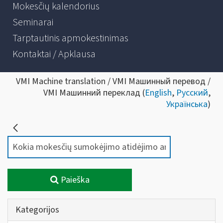
Mokesčių kalendorius
Seminarai
Tarptautinis apmokestinimas
Kontaktai / Apklausa
VMI Machine translation / VMI Машинный перевод /
VMI Машинний переклад (
English
,
Русский
,
Українська
)
Paieška
Kategorijos