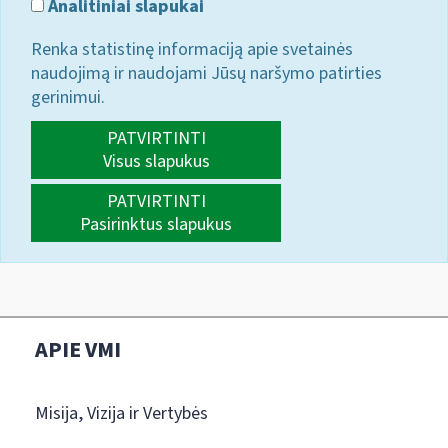
Analitiniai slapukai
Renka statistinę informaciją apie svetainės
naudojimą ir naudojami Jūsų naršymo patirties
gerinimui.
PATVIRTINTI
Visus slapukus
PATVIRTINTI
Pasirinktus slapukus
APIE VMI
Misija, Vizija ir Vertybės