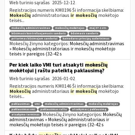
Web turinio sąrašas
2025-12-12
Registracijos numeris KM0196 Ši informacija skelbiama:
Mokesčių
administratoriaus
ir
mokesčių
mokėtojo
teisės...
mokesčių administravimas
mokesčių mokėtojas
maį 37-1 str.
būsimasis kontroliuojamasis sandoris
būsimasis sandoris
pritarimas būsimajam sandoriui
kainodaros principų suderinimas
Mokesčių žinyno kategorijos:
Mokesčių administravimas
» Mokesčių administratoriaus ir mokesčių mokėtojo
teisės ir pareigos (32-42 s
Per kiek laiko VMI turi atsakyti
mokesčių
mokėtojui į raštu pateiktą paklausimą?
Web turinio sąrašas
2026-01-02
Registracijos numeris KM0146 Ši informacija skelbiama:
Mokesčių
administratoriaus
ir
mokesčių
mokėtojo
teisės...
paklausimas
vmi
mokesčių administravimas
mokesčių mokėtojas
paklausimas vmi
paklausimas raštu
atsakymas į paklausimą
Mokesčių žinyno kategorijos:
Mokesčių
atsakymo terminas
administravimas » Mokesčių administratoriaus ir
mokesčių mokėtojo teisės ir pareigos (32-42 s