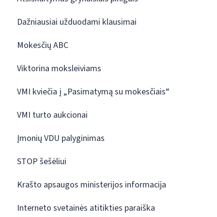
Dažniausiai užduodami klausimai
Mokesčių ABC
Viktorina moksleiviams
VMI kviečia į „Pasimatymą su mokesčiais“
VMI turto aukcionai
Įmonių VDU palyginimas
STOP šešėliui
Krašto apsaugos ministerijos informacija
Interneto svetainės atitikties paraiška