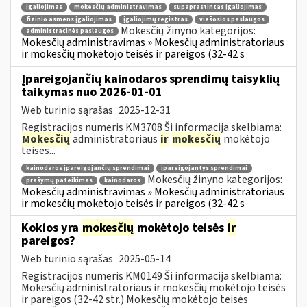
įgaliojimas
mokesčių administravimas
supaprastintas įgaliojimas
fizinio asmens įgaliojimas
įgaliojimų registras
viešosios paslaugos
Mokesčių žinyno kategorijos:
administracinės paslaugos
Mokesčių administravimas » Mokesčių administratoriaus
ir mokesčių mokėtojo teisės ir pareigos (32-42 s
Įpareigojančių kainodaros sprendimų taisyklių
taikymas nuo 2026-01-01
Web turinio sąrašas
2025-12-31
Registracijos numeris KM3708 Ši informacija skelbiama:
Mokesčių
administratoriaus
ir
mokesčių
mokėtojo
teisės...
kainodaros įpareigojančių sprendimai
įpareigojantys sprendimai
Mokesčių žinyno kategorijos:
prašymų pateikimas
kainodaros
Mokesčių administravimas » Mokesčių administratoriaus
ir mokesčių mokėtojo teisės ir pareigos (32-42 s
Kokios yra
mokesčių
mokėtojo teisės
ir
pareigos?
Web turinio sąrašas
2025-05-14
Registracijos numeris KM0149 Ši informacija skelbiama:
Mokesčių administratoriaus ir mokesčių mokėtojo teisės
ir pareigos (32-42 str.) Mokesčių mokėtojo teisės