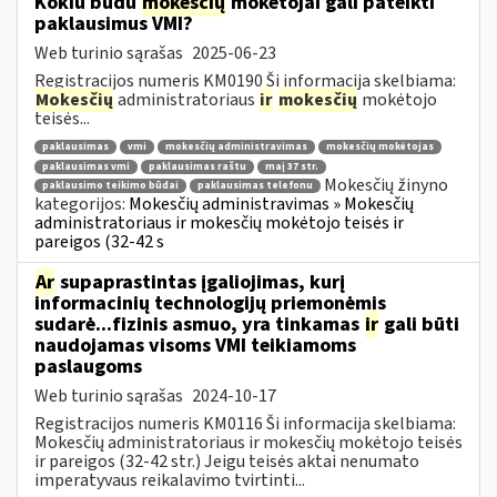
Kokiu būdu
mokesčių
mokėtojai gali pateikti
paklausimus VMI?
Web turinio sąrašas
2025-06-23
Registracijos numeris KM0190 Ši informacija skelbiama:
Mokesčių
administratoriaus
ir
mokesčių
mokėtojo
teisės...
paklausimas
vmi
mokesčių administravimas
mokesčių mokėtojas
paklausimas vmi
paklausimas raštu
maį 37 str.
Mokesčių žinyno
paklausimo teikimo būdai
paklausimas telefonu
kategorijos:
Mokesčių administravimas » Mokesčių
administratoriaus ir mokesčių mokėtojo teisės ir
pareigos (32-42 s
Ar
supaprastintas įgaliojimas, kurį
informacinių technologijų priemonėmis
sudarė...fizinis asmuo, yra tinkamas
ir
gali būti
naudojamas visoms VMI teikiamoms
paslaugoms
Web turinio sąrašas
2024-10-17
Registracijos numeris KM0116 Ši informacija skelbiama:
Mokesčių administratoriaus ir mokesčių mokėtojo teisės
ir pareigos (32-42 str.) Jeigu teisės aktai nenumato
imperatyvaus reikalavimo tvirtinti...