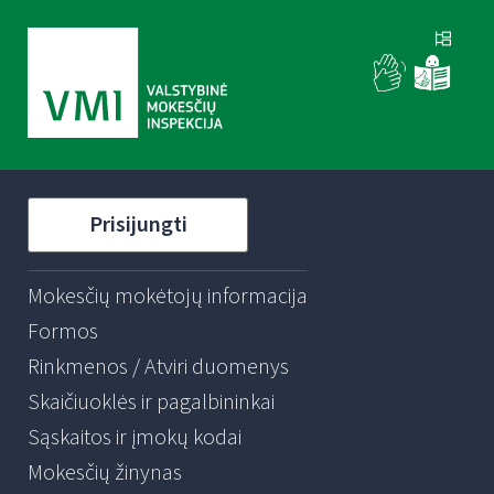
Prisijungti
Mokesčių mokėtojų informacija
Formos
Rinkmenos / Atviri duomenys
Skaičiuoklės ir pagalbininkai
Sąskaitos ir įmokų kodai
Mokesčių žinynas