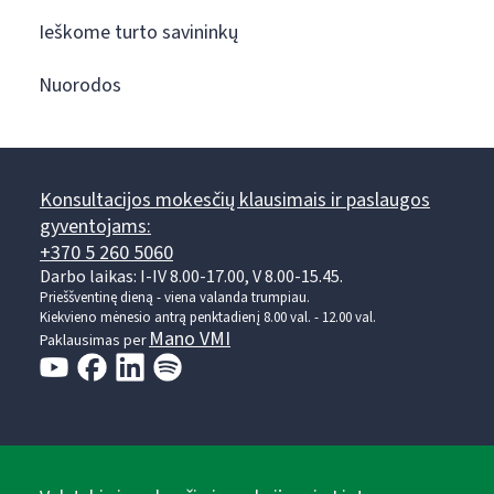
Ieškome turto savininkų
Nuorodos
Konsultacijos mokesčių klausimais ir paslaugos
gyventojams:
+370 5 260 5060
Darbo laikas: I-IV 8.00-17.00, V 8.00-15.45.
Prieššventinę dieną - viena valanda trumpiau.
Kiekvieno mėnesio antrą penktadienį 8.00 val. - 12.00 val.
Mano VMI
Paklausimas per