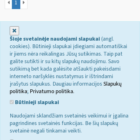
1
Uždaryti
Šioje svetainėje naudojami slapukai
(angl.
cookies). Būtinieji slapukai įdiegiami automatiškai
ir jiems nėra reikalingas Jūsų sutikimas. Taip pat
galite sutikti ir su kitų slapukų naudojimu. Savo
sutikimą bet kada galėsite atšaukti pakeisdami
interneto naršyklės nustatymus ir ištrindami
įrašytus slapukus. Daugiau informacijos
Slapukų
politika
;
Privatumo politika.
Būtinieji slapukai
Naudojami sklandžiam svetainės veikimui ir įgalina
pagrindines svetainės funkcijas. Be šių slapukų
svetainė negali tinkamai veikti.