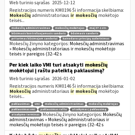
Web turinio sąrašas
2025-12-12
Registracijos numeris KM0196 Ši informacija skelbiama:
Mokesčių
administratoriaus
ir
mokesčių
mokėtojo
teisės...
mokesčių administravimas
mokesčių mokėtojas
maį 37-1 str.
būsimasis kontroliuojamasis sandoris
būsimasis sandoris
pritarimas būsimajam sandoriui
kainodaros principų suderinimas
Mokesčių žinyno kategorijos:
Mokesčių administravimas
» Mokesčių administratoriaus ir mokesčių mokėtojo
teisės ir pareigos (32-42 s
Per kiek laiko VMI turi atsakyti
mokesčių
mokėtojui į raštu pateiktą paklausimą?
Web turinio sąrašas
2026-01-02
Registracijos numeris KM0146 Ši informacija skelbiama:
Mokesčių
administratoriaus
ir
mokesčių
mokėtojo
teisės...
paklausimas
vmi
mokesčių administravimas
mokesčių mokėtojas
paklausimas vmi
paklausimas raštu
atsakymas į paklausimą
Mokesčių žinyno kategorijos:
Mokesčių
atsakymo terminas
administravimas » Mokesčių administratoriaus ir
mokesčių mokėtojo teisės ir pareigos (32-42 s