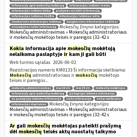
mokesčių administravimas
maį 38 str.
maį 39 str.
mokesčių mokėtojas
informacija apie mokesčių mokėtoją
informacijos teikimo tvarka
informacijos teikimo būdai
prašymas suteikti informaciją
informacijos teikimas žodžiu
informacijos teikimas raštu
vienkartinis informacijos teikimas
daugkartinis informacijos teikimas
Mokesčių žinyno kategorijos:
atsisakymas teikti informaciją
Mokesčių administravimas » Mokesčių administratoriaus
ir mokesčių mokėtojo teisės ir pareigos (32-42 s
Kokia
informacija apie
mokesčių
mokėtoją
nelaikoma paslaptyje
ir
kam ji gali būti
Web turinio sąrašas
2026-06-02
Registracijos numeris KM0133 Ši informacija skelbiama:
Mokesčių
administratoriaus ir
mokesčių
mokėtojo
teisės ir pareigos...
mokesčių administravimas
maį 38 str.
maį 39 str.
mokesčių mokėtojas
informacija apie mokesčių mokėtoją
paslaptyje laikoma informacija
ne paslaptyje laikoma informacija
vieša informacija
viešai skelbiama
Mokesčių žinyno kategorijos:
informacijos slaptumas
Mokesčių administravimas » Mokesčių administratoriaus
ir mokesčių mokėtojo teisės ir pareigos (32-42 s
Ar
gali
mokesčių
mokėtojas pateikti prašymą
dėl
mokesčių
teisės aktų nuostatų taikymo