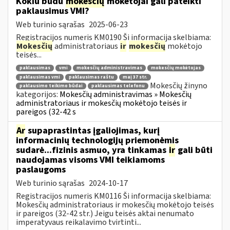
Kokiu būdu
mokesčių
mokėtojai gali pateikti
paklausimus VMI?
Web turinio sąrašas
2025-06-23
Registracijos numeris KM0190 Ši informacija skelbiama:
Mokesčių
administratoriaus
ir
mokesčių
mokėtojo
teisės...
paklausimas
vmi
mokesčių administravimas
mokesčių mokėtojas
paklausimas vmi
paklausimas raštu
maį 37 str.
Mokesčių žinyno
paklausimo teikimo būdai
paklausimas telefonu
kategorijos:
Mokesčių administravimas » Mokesčių
administratoriaus ir mokesčių mokėtojo teisės ir
pareigos (32-42 s
Ar
supaprastintas įgaliojimas, kurį
informacinių technologijų priemonėmis
sudarė...fizinis asmuo, yra tinkamas
ir
gali būti
naudojamas visoms VMI teikiamoms
paslaugoms
Web turinio sąrašas
2024-10-17
Registracijos numeris KM0116 Ši informacija skelbiama:
Mokesčių administratoriaus ir mokesčių mokėtojo teisės
ir pareigos (32-42 str.) Jeigu teisės aktai nenumato
imperatyvaus reikalavimo tvirtinti...