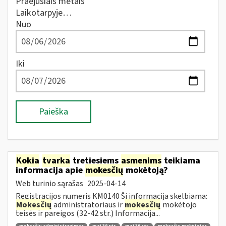
Praėjusiais metais
Laikotarpyje…
Nuo
Iki
Paieška
Kokia
tvarka
tretiesiems
asmenims
teikiama
informacija apie
mokesčių
mokėtoją?
Web turinio sąrašas
2025-04-14
Registracijos numeris KM0140 Ši informacija skelbiama:
Mokesčių
administratoriaus ir
mokesčių
mokėtojo
teisės ir pareigos (32-42 str.) Informacija...