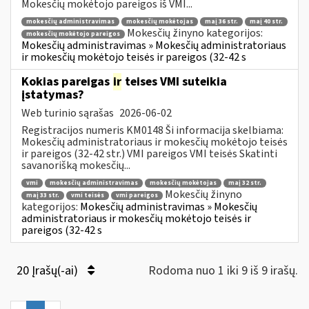
Mokesčių mokėtojo pareigos iš VMI...
mokesčių administravimas
mokesčių mokėtojas
maį 36 str.
maį 40 str.
Mokesčių žinyno kategorijos:
mokesčių mokėtojo pareigos
Mokesčių administravimas » Mokesčių administratoriaus
ir mokesčių mokėtojo teisės ir pareigos (32-42 s
Kokias pareigas
ir
teises VMI suteikia
įstatymas?
Web turinio sąrašas
2026-06-02
Registracijos numeris KM0148 Ši informacija skelbiama:
Mokesčių administratoriaus ir mokesčių mokėtojo teisės
ir pareigos (32-42 str.) VMI pareigos VMI teisės Skatinti
savanorišką mokesčių...
vmi
mokesčių administravimas
mokesčių mokėtojas
maį 32 str.
Mokesčių žinyno
maį 33 str.
vmi teisės
vmi pareigos
kategorijos:
Mokesčių administravimas » Mokesčių
administratoriaus ir mokesčių mokėtojo teisės ir
pareigos (32-42 s
20 Įrašų(-ai)
Rodoma nuo 1 iki 9 iš 9 irašų.