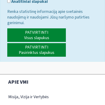
Analitiniai slapukai
Renka statistinę informaciją apie svetainės
naudojimą ir naudojami Jūsų naršymo patirties
gerinimui.
PATVIRTINTI
Visus slapukus
PATVIRTINTI
Pasirinktus slapukus
APIE VMI
Misija, Vizija ir Vertybės