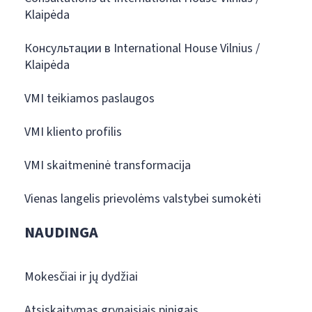
Klaipėda
Консультации в International House Vilnius /
Klaipėda
VMI teikiamos paslaugos
VMI kliento profilis
VMI skaitmeninė transformacija
Vienas langelis prievolėms valstybei sumokėti
NAUDINGA
Mokesčiai ir jų dydžiai
Atsiskaitymas grynaisiais pinigais