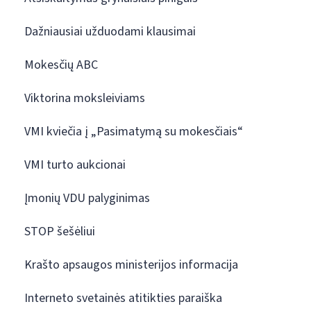
Dažniausiai užduodami klausimai
Mokesčių ABC
Viktorina moksleiviams
VMI kviečia į „Pasimatymą su mokesčiais“
VMI turto aukcionai
Įmonių VDU palyginimas
STOP šešėliui
Krašto apsaugos ministerijos informacija
Interneto svetainės atitikties paraiška