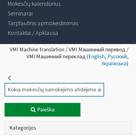
Mokesčių kalendorius
Seminarai
Tarptautinis apmokestinimas
Kontaktai / Apklausa
VMI Machine translation / VMI Машинный перевод /
VMI Машинний переклад (
English
,
Русский
,
Українська
)
Paieška
Kategorijos