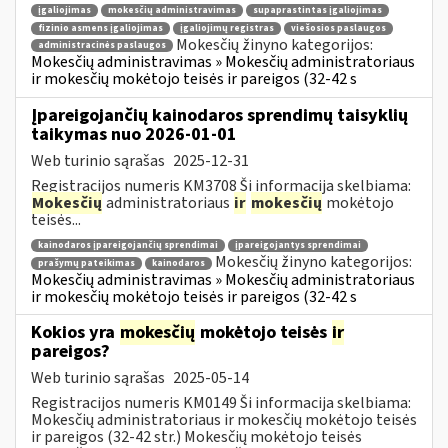
įgaliojimas
mokesčių administravimas
supaprastintas įgaliojimas
fizinio asmens įgaliojimas
įgaliojimų registras
viešosios paslaugos
Mokesčių žinyno kategorijos:
administracinės paslaugos
Mokesčių administravimas » Mokesčių administratoriaus
ir mokesčių mokėtojo teisės ir pareigos (32-42 s
Įpareigojančių kainodaros sprendimų taisyklių
taikymas nuo 2026-01-01
Web turinio sąrašas
2025-12-31
Registracijos numeris KM3708 Ši informacija skelbiama:
Mokesčių
administratoriaus
ir
mokesčių
mokėtojo
teisės...
kainodaros įpareigojančių sprendimai
įpareigojantys sprendimai
Mokesčių žinyno kategorijos:
prašymų pateikimas
kainodaros
Mokesčių administravimas » Mokesčių administratoriaus
ir mokesčių mokėtojo teisės ir pareigos (32-42 s
Kokios yra
mokesčių
mokėtojo teisės
ir
pareigos?
Web turinio sąrašas
2025-05-14
Registracijos numeris KM0149 Ši informacija skelbiama:
Mokesčių administratoriaus ir mokesčių mokėtojo teisės
ir pareigos (32-42 str.) Mokesčių mokėtojo teisės