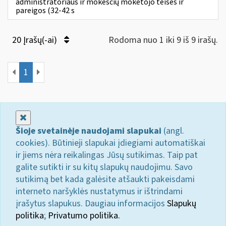
administratoriaus ir mokesčių mokėtojo teisės ir
pareigos (32-42 s
20 Įrašų(-ai)
Rodoma nuo 1 iki 9 iš 9 irašų.
1
Uždaryti
Šioje svetainėje naudojami slapukai
(angl.
cookies). Būtinieji slapukai įdiegiami automatiškai
ir jiems nėra reikalingas Jūsų sutikimas. Taip pat
galite sutikti ir su kitų slapukų naudojimu. Savo
sutikimą bet kada galėsite atšaukti pakeisdami
interneto naršyklės nustatymus ir ištrindami
įrašytus slapukus. Daugiau informacijos
Slapukų
politika
;
Privatumo politika.