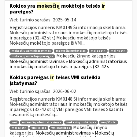
Kokios yra
mokesčių
mokėtojo teisės
ir
pareigos?
Web turinio sąrašas
2025-05-14
Registracijos numeris KM0149 Ši informacija skelbiama:
Mokesčių administratoriaus ir mokesčių mokėtojo teisės
ir pareigos (32-42 str.) Mokesčių mokėtojo teisės
Mokesčių mokėtojo pareigos iš VMI...
mokesčių administravimas
mokesčių mokėtojas
maį 36 str.
maį 40 str.
Mokesčių žinyno kategorijos:
mokesčių mokėtojo pareigos
Mokesčių administravimas » Mokesčių administratoriaus
ir mokesčių mokėtojo teisės ir pareigos (32-42 s
Kokias pareigas
ir
teises VMI suteikia
įstatymas?
Web turinio sąrašas
2026-06-02
Registracijos numeris KM0148 Ši informacija skelbiama:
Mokesčių administratoriaus ir mokesčių mokėtojo teisės
ir pareigos (32-42 str.) VMI pareigos VMI teisės Skatinti
savanorišką mokesčių...
vmi
mokesčių administravimas
mokesčių mokėtojas
maį 32 str.
Mokesčių žinyno
maį 33 str.
vmi teisės
vmi pareigos
kategorijos:
Mokesčių administravimas » Mokesčių