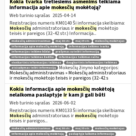
Kokia
tvarka
tretiesiems
asmenims
teikiama
informacija apie
mokesčių
mokėtoją?
Web turinio sąrašas
2025-04-14
Registracijos numeris KM0140 Ši informacija skelbiama:
Mokesčių
administratoriaus ir
mokesčių
mokėtojo
teisės ir pareigos (32-42 str.) Informacija...
mokesčių administravimas
maį 38 str.
maį 39 str.
mokesčių mokėtojas
informacija apie mokesčių mokėtoją
informacijos teikimo tvarka
informacijos teikimo būdai
prašymas suteikti informaciją
informacijos teikimas žodžiu
informacijos teikimas raštu
vienkartinis informacijos teikimas
daugkartinis informacijos teikimas
Mokesčių žinyno kategorijos:
atsisakymas teikti informaciją
Mokesčių administravimas » Mokesčių administratoriaus
ir mokesčių mokėtojo teisės ir pareigos (32-42 s
Kokia
informacija apie
mokesčių
mokėtoją
nelaikoma paslaptyje
ir
kam ji gali būti
Web turinio sąrašas
2026-06-02
Registracijos numeris KM0133 Ši informacija skelbiama:
Mokesčių
administratoriaus ir
mokesčių
mokėtojo
teisės ir pareigos...
mokesčių administravimas
maį 38 str.
maį 39 str.
mokesčių mokėtojas
informacija apie mokesčių mokėtoją
paslaptyje laikoma informacija