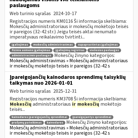
paslaugoms
Web turinio sąrašas
2024-10-17
Registracijos numeris KM0116 Ši informacija skelbiama:
Mokesčių administratoriaus ir mokesčių mokėtojo teisės
ir pareigos (32-42 str.) Jeigu teisės aktai nenumato
imperatyvaus reikalavimo tvirtinti...
įgaliojimas
mokesčių administravimas
supaprastintas įgaliojimas
fizinio asmens įgaliojimas
įgaliojimų registras
viešosios paslaugos
Mokesčių žinyno kategorijos:
administracinės paslaugos
Mokesčių administravimas » Mokesčių administratoriaus
ir mokesčių mokėtojo teisės ir pareigos (32-42 s
Įpareigojančių kainodaros sprendimų taisyklių
taikymas nuo 2026-01-01
Web turinio sąrašas
2025-12-31
Registracijos numeris KM3708 Ši informacija skelbiama:
Mokesčių
administratoriaus
ir
mokesčių
mokėtojo
teisės...
kainodaros įpareigojančių sprendimai
įpareigojantys sprendimai
Mokesčių žinyno kategorijos:
prašymų pateikimas
kainodaros
Mokesčių administravimas » Mokesčių administratoriaus
ir mokesčių mokėtojo teisės ir pareigos (32-42 s