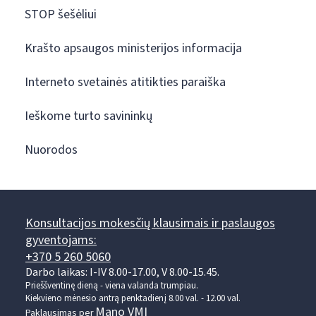
STOP šešėliui
Krašto apsaugos ministerijos informacija
Interneto svetainės atitikties paraiška
Ieškome turto savininkų
Nuorodos
Konsultacijos mokesčių klausimais ir paslaugos
gyventojams:
+370 5 260 5060
Darbo laikas: I-IV 8.00-17.00, V 8.00-15.45.
Prieššventinę dieną - viena valanda trumpiau.
Kiekvieno mėnesio antrą penktadienį 8.00 val. - 12.00 val.
Mano VMI
Paklausimas per