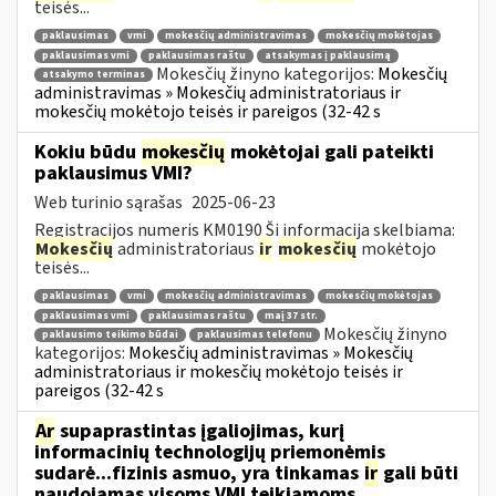
teisės...
paklausimas
vmi
mokesčių administravimas
mokesčių mokėtojas
paklausimas vmi
paklausimas raštu
atsakymas į paklausimą
Mokesčių žinyno kategorijos:
Mokesčių
atsakymo terminas
administravimas » Mokesčių administratoriaus ir
mokesčių mokėtojo teisės ir pareigos (32-42 s
Kokiu būdu
mokesčių
mokėtojai gali pateikti
paklausimus VMI?
Web turinio sąrašas
2025-06-23
Registracijos numeris KM0190 Ši informacija skelbiama:
Mokesčių
administratoriaus
ir
mokesčių
mokėtojo
teisės...
paklausimas
vmi
mokesčių administravimas
mokesčių mokėtojas
paklausimas vmi
paklausimas raštu
maį 37 str.
Mokesčių žinyno
paklausimo teikimo būdai
paklausimas telefonu
kategorijos:
Mokesčių administravimas » Mokesčių
administratoriaus ir mokesčių mokėtojo teisės ir
pareigos (32-42 s
Ar
supaprastintas įgaliojimas, kurį
informacinių technologijų priemonėmis
sudarė...fizinis asmuo, yra tinkamas
ir
gali būti
naudojamas visoms VMI teikiamoms