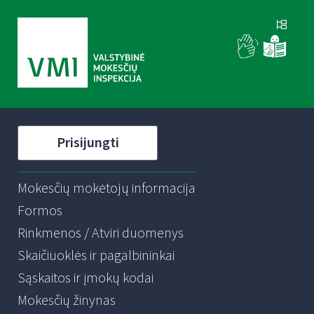
Prisijungti
Mokesčių mokėtojų informacija
Formos
Rinkmenos / Atviri duomenys
Skaičiuoklės ir pagalbininkai
Sąskaitos ir įmokų kodai
Mokesčių žinynas