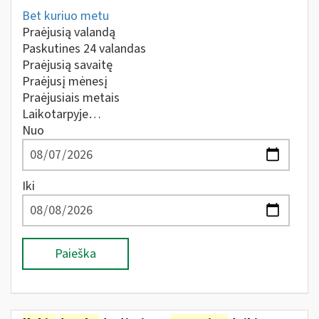
Bet kuriuo metu
Praėjusią valandą
Paskutines 24 valandas
Praėjusią savaitę
Praėjusį mėnesį
Praėjusiais metais
Laikotarpyje…
Nuo
Iki
Paieška