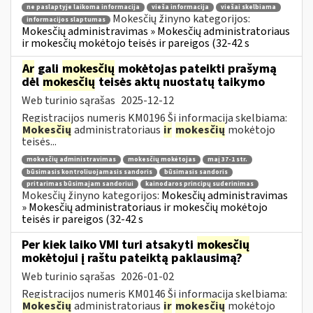
ne paslaptyje laikoma informacija
vieša informacija
viešai skelbiama
Mokesčių žinyno kategorijos:
informacijos slaptumas
Mokesčių administravimas » Mokesčių administratoriaus
ir mokesčių mokėtojo teisės ir pareigos (32-42 s
Ar
gali
mokesčių
mokėtojas pateikti prašymą
dėl
mokesčių
teisės aktų nuostatų taikymo
Web turinio sąrašas
2025-12-12
Registracijos numeris KM0196 Ši informacija skelbiama:
Mokesčių
administratoriaus
ir
mokesčių
mokėtojo
teisės...
mokesčių administravimas
mokesčių mokėtojas
maį 37-1 str.
būsimasis kontroliuojamasis sandoris
būsimasis sandoris
pritarimas būsimajam sandoriui
kainodaros principų suderinimas
Mokesčių žinyno kategorijos:
Mokesčių administravimas
» Mokesčių administratoriaus ir mokesčių mokėtojo
teisės ir pareigos (32-42 s
Per kiek laiko VMI turi atsakyti
mokesčių
mokėtojui į raštu pateiktą paklausimą?
Web turinio sąrašas
2026-01-02
Registracijos numeris KM0146 Ši informacija skelbiama:
Mokesčių
administratoriaus
ir
mokesčių
mokėtojo