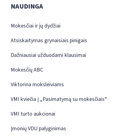
NAUDINGA
Mokesčiai ir jų dydžiai
Atsiskaitymas grynaisiais pinigais
Dažniausiai užduodami klausimai
Mokesčių ABC
Viktorina moksleiviams
VMI kviečia į „Pasimatymą su mokesčiais“
VMI turto aukcionai
Įmonių VDU palyginimas