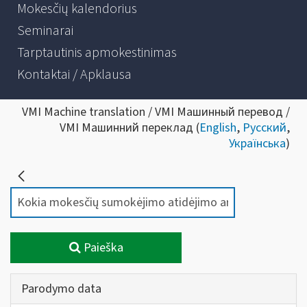
Mokesčių kalendorius
Seminarai
Tarptautinis apmokestinimas
Kontaktai / Apklausa
VMI Machine translation / VMI Машинный перевод /
VMI Машинний переклад (
English
,
Русский
,
Українська
)
Paieška
Parodymo data