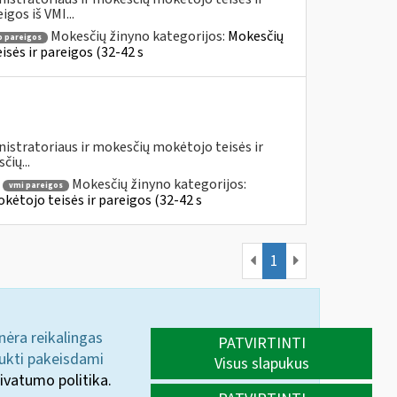
gos iš VMI...
Mokesčių žinyno kategorijos:
Mokesčių
 pareigos
sės ir pareigos (32-42 s
istratoriaus ir mokesčių mokėtojo teisės ir
čių...
Mokesčių žinyno kategorijos:
vmi pareigos
ėtojo teisės ir pareigos (32-42 s
1
 nėra reikalingas
PATVIRTINTI
aukti pakeisdami
Visus slapukus
ivatumo politika.