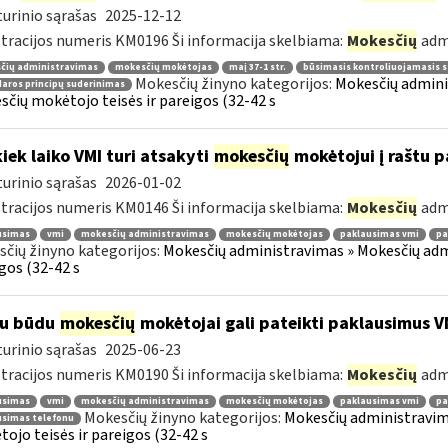
urinio sąrašas
2025-12-12
tracijos numeris KM0196 Ši informacija skelbiama:
Mokesčių
adm
čių administravimas
mokesčių mokėtojas
maį 37-1 str.
būsimasis kontroliuojamasis s
Mokesčių žinyno kategorijos:
Mokesčių adminis
aros principų suderinimas
čių mokėtojo teisės ir pareigos (32-42 s
kiek laiko VMI turi atsakyti
mokesčių
mokėtojui į raštu 
urinio sąrašas
2026-01-02
tracijos numeris KM0146 Ši informacija skelbiama:
Mokesčių
adm
usimas
vmi
mokesčių administravimas
mokesčių mokėtojas
paklausimas vmi
pa
čių žinyno kategorijos:
Mokesčių administravimas » Mokesčių admi
gos (32-42 s
iu būdu
mokesčių
mokėtojai gali pateikti paklausimus V
urinio sąrašas
2025-06-23
tracijos numeris KM0190 Ši informacija skelbiama:
Mokesčių
adm
usimas
vmi
mokesčių administravimas
mokesčių mokėtojas
paklausimas vmi
pa
Mokesčių žinyno kategorijos:
Mokesčių administravim
usimas telefonu
ojo teisės ir pareigos (32-42 s