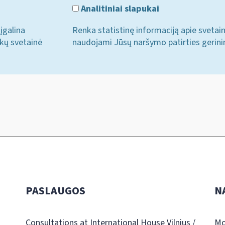
Analitiniai slapukai
įgalina
Renka statistinę informaciją apie svetai
ukų svetainė
naudojami Jūsų naršymo patirties gerini
PASLAUGOS
N
Consultations at International House Vilnius /
Mo