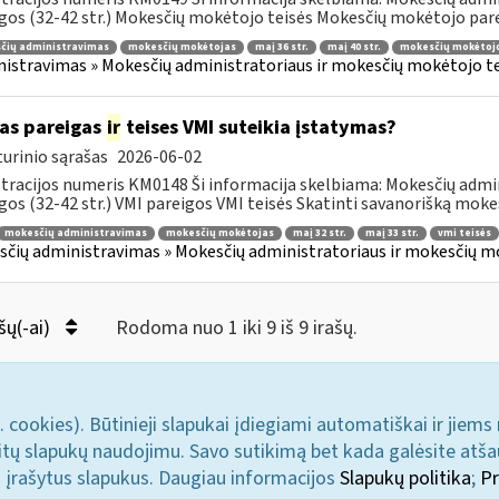
gos (32-42 str.) Mokesčių mokėtojo teisės Mokesčių mokėtojo parei
čių administravimas
mokesčių mokėtojas
maį 36 str.
maį 40 str.
mokesčių mokėtojo
istravimas » Mokesčių administratoriaus ir mokesčių mokėtojo tei
as pareigas
ir
teises VMI suteikia įstatymas?
urinio sąrašas
2026-06-02
tracijos numeris KM0148 Ši informacija skelbiama: Mokesčių admin
gos (32-42 str.) VMI pareigos VMI teisės Skatinti savanorišką mokes
mokesčių administravimas
mokesčių mokėtojas
maį 32 str.
maį 33 str.
vmi teisės
čių administravimas » Mokesčių administratoriaus ir mokesčių mok
šų(-ai)
Rodoma nuo 1 iki 9 iš 9 irašų.
. cookies). Būtinieji slapukai įdiegiami automatiškai ir jiems
u kitų slapukų naudojimu. Savo sutikimą bet kada galėsite atš
i įrašytus slapukus. Daugiau informacijos
Slapukų politika
;
Pr