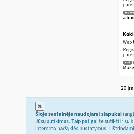
parei
mokes
admin
Koki
Web t
Regis
parei
vmi
Mokes
20 Įra
Uždaryti
Šioje svetainėje naudojami slapukai
(angl
Jūsų sutikimas. Taip pat galite sutikti ir s
interneto naršyklės nustatymus ir ištrindam