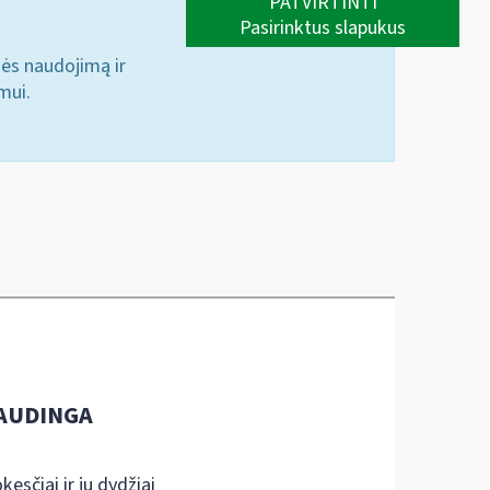
PATVIRTINTI
Pasirinktus slapukus
nės naudojimą ir
mui.
AUDINGA
kesčiai ir jų dydžiai