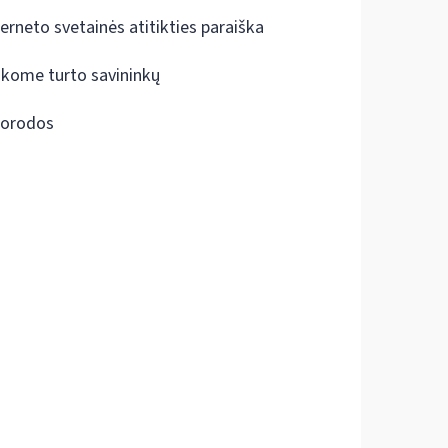
terneto svetainės atitikties paraiška
škome turto savininkų
orodos