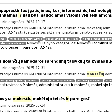
paprastintas įgaliojimas, kurį informacinių technologij
tinkamas
ir
gali būti naudojamas visoms VMI teikiamom
urinio sąrašas
2024-10-17
tracijos numeris KM0116 Ši informacija skelbiama: Mokesčių admin
gos (32-42 str.) Jeigu teisės aktai nenumato imperatyvaus reikalavi
jimas
mokesčių administravimas
supaprastintas įgaliojimas
fizinio asmens įgaliojim
Mokesčių žinyno kategorijos:
Mokesčių administra
istracinės paslaugos
ojo teisės ir pareigos (32-42 s
eigojančių kainodaros sprendimų taisyklių taikymas nu
urinio sąrašas
2025-12-31
tracijos numeris KM3708 Ši informacija skelbiama:
Mokesčių
adm
aros įpareigojančių sprendimai
įpareigojantys sprendimai
prašymų pateikimas
kain
istravimas » Mokesčių administratoriaus ir mokesčių mokėtojo tei
os yra
mokesčių
mokėtojo teisės
ir
pareigos?
urinio sąrašas
2025-05-14
tracijos numeris KM0149 Ši informacija skelbiama: Mokesčių admin