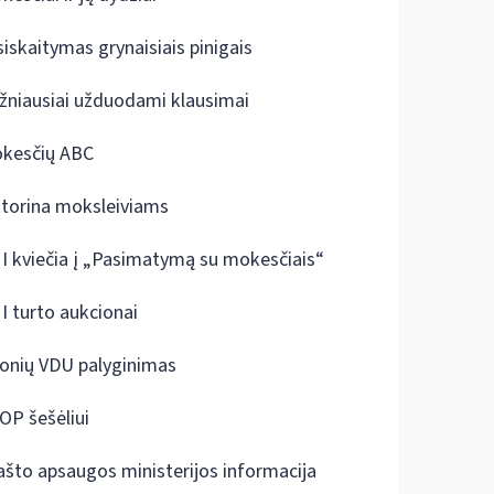
siskaitymas grynaisiais pinigais
žniausiai užduodami klausimai
kesčių ABC
ktorina moksleiviams
I kviečia į „Pasimatymą su mokesčiais“
I turto aukcionai
onių VDU palyginimas
OP šešėliui
ašto apsaugos ministerijos informacija