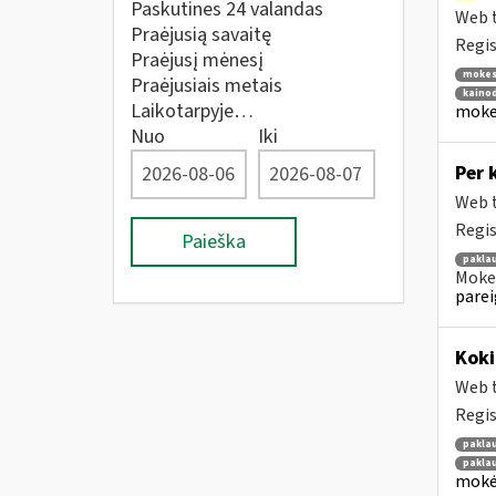
Paskutines 24 valandas
Web t
Praėjusią savaitę
Regis
Praėjusį mėnesį
mokes
Praėjusiais metais
kainod
Laikotarpyje…
mokes
Nuo
Iki
Per 
Web t
Regis
Paieška
pakla
Mokes
parei
Kok
Web t
Regis
pakla
pakla
mokėt