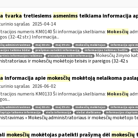
ia
tvarka
tretiesiems
asmenims
teikiama informacija a
urinio sąrašas
2025-04-14
tracijos numeris KM0140 Ši informacija skelbiama:
Mokesčių
admi
gos (32-42 str.) Informacija...
čių administravimas
maį 38 str.
maį 39 str.
mokesčių mokėtojas
informacija apie 
acijos teikimo būdai
prašymas suteikti informaciją
informacijos teikimas žodžiu
inf
Mokesčių žinyno kat
rtinis informacijos teikimas
atsisakymas teikti informaciją
istratoriaus ir mokesčių mokėtojo teisės ir pareigos (32-42 s
ia
informacija apie
mokesčių
mokėtoją nelaikoma pasla
urinio sąrašas
2026-06-02
tracijos numeris KM0133 Ši informacija skelbiama:
Mokesčių
admi
gos...
čių administravimas
maį 38 str.
maį 39 str.
mokesčių mokėtojas
informacija apie 
laptyje laikoma informacija
vieša informacija
viešai skelbiama
informacijos slaptum
istravimas » Mokesčių administratoriaus ir mokesčių mokėtojo tei
ali
mokesčių
mokėtojas pateikti prašymą dėl
mokesčių
t