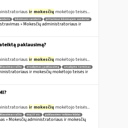
inistratoriaus
ir
mokesčių
mokėtojo teisės...
andoris
būsimasis sandoris
pritarimas būsimajam sandoriui
travimas » Mokesčių administratoriaus ir
pateiktą paklausimą?
inistratoriaus
ir
mokesčių
mokėtojo teisės...
klausimas raštu
atsakymas į paklausimą
atsakymo terminas
nistratoriaus ir mokesčių mokėtojo teisės ir
MI?
inistratoriaus
ir
mokesčių
mokėtojo teisės...
klausimas raštu
maį 37 str.
paklausimo teikimo būdai
as » Mokesčių administratoriaus ir mokesčių