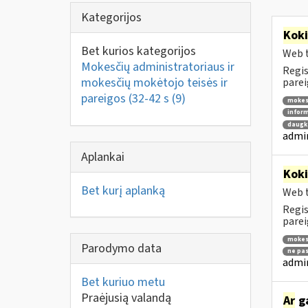
Kategorijos
Kok
Bet kurios kategorijos
Web t
Mokesčių administratoriaus ir
Regis
mokesčių mokėtojo teisės ir
parei
pareigos (32-42 s
(9)
mokes
inform
daugka
admin
Aplankai
Kok
Bet kurį aplanką
Web t
Regis
parei
mokes
Parodymo data
ne pas
admin
Bet kuriuo metu
Praėjusią valandą
Ar
g