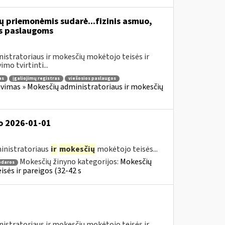
ų priemonėmis sudarė...fizinis asmuo,
s paslaugoms
istratoriaus ir mokesčių mokėtojo teisės ir
mo tvirtinti...
as
įgaliojimų registras
viešosios paslaugos
vimas » Mokesčių administratoriaus ir mokesčių
o 2026-01-01
inistratoriaus
ir
mokesčių
mokėtojo teisės...
Mokesčių žinyno kategorijos:
Mokesčių
odaros
sės ir pareigos (32-42 s
istratoriaus ir mokesčių mokėtojo teisės ir