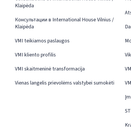
Klaipėda
At
Консультации в International House Vilnius /
Klaipėda
Da
VMI teikiamos paslaugos
Mo
VMI kliento profilis
Vi
VMI skaitmeninė transformacija
VM
Vienas langelis prievolėms valstybei sumokėti
VM
Įm
ST
Kr