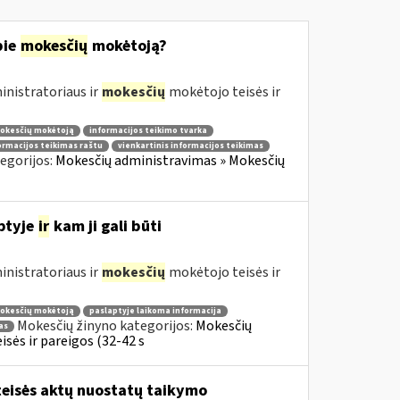
pie
mokesčių
mokėtoją?
nistratoriaus ir
mokesčių
mokėtojo teisės ir
mokesčių mokėtoją
informacijos teikimo tvarka
ormacijos teikimas raštu
vienkartinis informacijos teikimas
egorijos:
Mokesčių administravimas » Mokesčių
ptyje
ir
kam ji gali būti
nistratoriaus ir
mokesčių
mokėtojo teisės ir
mokesčių mokėtoją
paslaptyje laikoma informacija
Mokesčių žinyno kategorijos:
Mokesčių
as
sės ir pareigos (32-42 s
eisės aktų nuostatų taikymo