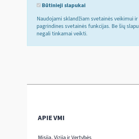
Būtinieji slapukai
Naudojami sklandžiam svetainės veikimui ir 
pagrindines svetainės funkcijas. Be šių slap
negali tinkamai veikti.
APIE VMI
Misija, Vizija ir Vertybės