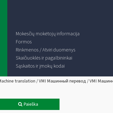
Mokesčių mokėtojų informacija
Formos
Rinkmenos / Atviri duomenys
Skaičiuoklės ir pagalbininkai
Sąskaitos ir įmokų kodai
Machine translation / VMI Машинный перевод / VMI Машин
Paieška