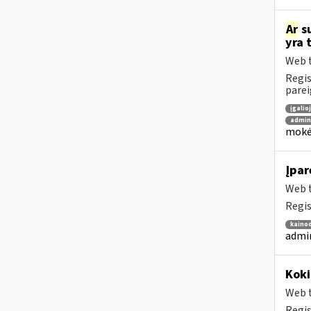
Ar
su
yra 
Web t
Regis
parei
įgalio
admin
mokėt
Įpar
Web t
Regis
kainod
admin
Koki
Web t
Regis