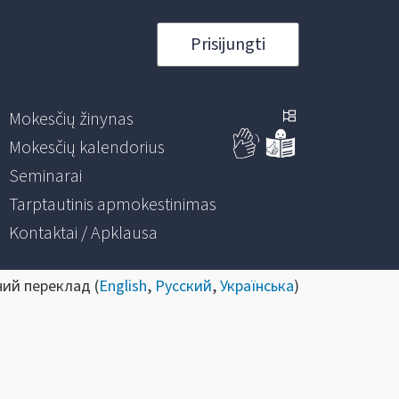
Prisijungti
Mokesčių žinynas
Mokesčių kalendorius
Seminarai
Tarptautinis apmokestinimas
Kontaktai / Apklausa
ний переклад (
English
,
Русский
,
Українська
)