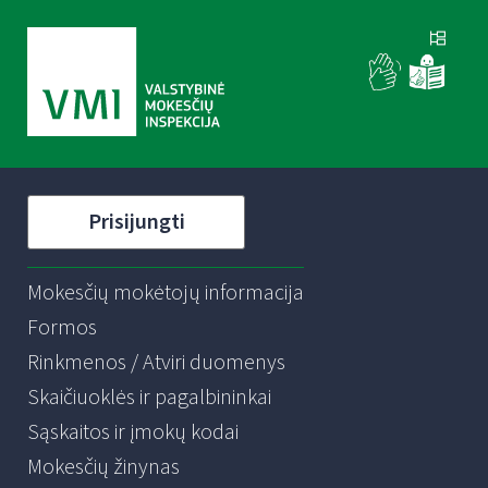
Prisijungti
Mokesčių mokėtojų informacija
Formos
Rinkmenos / Atviri duomenys
Skaičiuoklės ir pagalbininkai
Sąskaitos ir įmokų kodai
Mokesčių žinynas