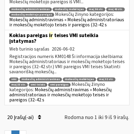
Mokesčių mokėtojo pareigos iš VMI...
mokesčių administravimas
mokesčių mokėtojas
maį 36 str.
maį 40 str.
Mokesčių žinyno kategorijos:
mokesčių mokėtojo pareigos
Mokesčių administravimas » Mokesčių administratoriaus
ir mokesčių mokėtojo teisės ir pareigos (32-42 s
Kokias pareigas
ir
teises VMI suteikia
įstatymas?
Web turinio sąrašas
2026-06-02
Registracijos numeris KM0148 Ši informacija skelbiama:
Mokesčių administratoriaus ir mokesčių mokėtojo teisės
ir pareigos (32-42 str.) VMI pareigos VMI teisės Skatinti
savanorišką mokesčių...
vmi
mokesčių administravimas
mokesčių mokėtojas
maį 32 str.
Mokesčių žinyno
maį 33 str.
vmi teisės
vmi pareigos
kategorijos:
Mokesčių administravimas » Mokesčių
administratoriaus ir mokesčių mokėtojo teisės ir
pareigos (32-42 s
20 Įrašų(-ai)
Rodoma nuo 1 iki 9 iš 9 irašų.