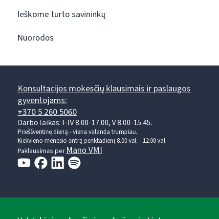
Ieškome turto savininkų
Nuorodos
Konsultacijos mokesčių klausimais ir paslaugos
gyventojams:
+370 5 260 5060
Darbo laikas: I-IV 8.00-17.00, V 8.00-15.45.
Prieššventinę dieną - viena valanda trumpiau.
Kiekvieno mėnesio antrą penktadienį 8.00 val. - 12.00 val.
Mano VMI
Paklausimas per