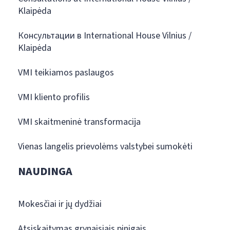
Klaipėda
Консультации в International House Vilnius /
Klaipėda
VMI teikiamos paslaugos
VMI kliento profilis
VMI skaitmeninė transformacija
Vienas langelis prievolėms valstybei sumokėti
NAUDINGA
Mokesčiai ir jų dydžiai
Atsiskaitymas grynaisiais pinigais