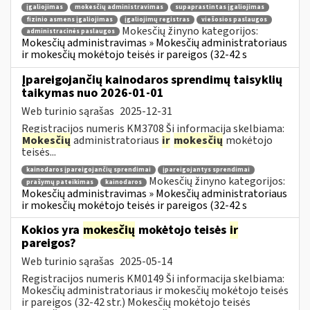
įgaliojimas
mokesčių administravimas
supaprastintas įgaliojimas
fizinio asmens įgaliojimas
įgaliojimų registras
viešosios paslaugos
Mokesčių žinyno kategorijos:
administracinės paslaugos
Mokesčių administravimas » Mokesčių administratoriaus
ir mokesčių mokėtojo teisės ir pareigos (32-42 s
Įpareigojančių kainodaros sprendimų taisyklių
taikymas nuo 2026-01-01
Web turinio sąrašas
2025-12-31
Registracijos numeris KM3708 Ši informacija skelbiama:
Mokesčių
administratoriaus
ir
mokesčių
mokėtojo
teisės...
kainodaros įpareigojančių sprendimai
įpareigojantys sprendimai
Mokesčių žinyno kategorijos:
prašymų pateikimas
kainodaros
Mokesčių administravimas » Mokesčių administratoriaus
ir mokesčių mokėtojo teisės ir pareigos (32-42 s
Kokios yra
mokesčių
mokėtojo teisės
ir
pareigos?
Web turinio sąrašas
2025-05-14
Registracijos numeris KM0149 Ši informacija skelbiama:
Mokesčių administratoriaus ir mokesčių mokėtojo teisės
ir pareigos (32-42 str.) Mokesčių mokėtojo teisės