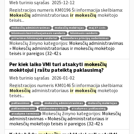
Web turinio sąrašas
2025-12-12
Registracijos numeris KM0196 Ši informacija skelbiama:
Mokesčių
administratoriaus
ir
mokesčių
mokėtojo
teisės...
mokesčių administravimas
mokesčių mokėtojas
maį 37-1 str.
būsimasis kontroliuojamasis sandoris
būsimasis sandoris
pritarimas būsimajam sandoriui
kainodaros principų suderinimas
Mokesčių žinyno kategorijos:
Mokesčių administravimas
» Mokesčių administratoriaus ir mokesčių mokėtojo
teisės ir pareigos (32-42 s
Per kiek laiko VMI turi atsakyti
mokesčių
mokėtojui į raštu pateiktą paklausimą?
Web turinio sąrašas
2026-01-02
Registracijos numeris KM0146 Ši informacija skelbiama:
Mokesčių
administratoriaus
ir
mokesčių
mokėtojo
teisės...
paklausimas
vmi
mokesčių administravimas
mokesčių mokėtojas
paklausimas vmi
paklausimas raštu
atsakymas į paklausimą
Mokesčių žinyno kategorijos:
Mokesčių
atsakymo terminas
administravimas » Mokesčių administratoriaus ir
mokesčių mokėtojo teisės ir pareigos (32-42 s