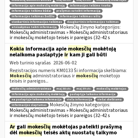
mokesčių administravimas
maį 38 str.
maį 39 str.
mokesčių mokėtojas
informacija apie mokesčių mokėtoją
informacijos teikimo tvarka
informacijos teikimo būdai
prašymas suteikti informaciją
informacijos teikimas žodžiu
informacijos teikimas raštu
vienkartinis informacijos teikimas
daugkartinis informacijos teikimas
Mokesčių žinyno kategorijos:
atsisakymas teikti informaciją
Mokesčių administravimas » Mokesčių administratoriaus
ir mokesčių mokėtojo teisės ir pareigos (32-42 s
Kokia
informacija apie
mokesčių
mokėtoją
nelaikoma paslaptyje
ir
kam ji gali būti
Web turinio sąrašas
2026-06-02
Registracijos numeris KM0133 Ši informacija skelbiama:
Mokesčių
administratoriaus ir
mokesčių
mokėtojo
teisės ir pareigos...
mokesčių administravimas
maį 38 str.
maį 39 str.
mokesčių mokėtojas
informacija apie mokesčių mokėtoją
paslaptyje laikoma informacija
ne paslaptyje laikoma informacija
vieša informacija
viešai skelbiama
Mokesčių žinyno kategorijos:
informacijos slaptumas
Mokesčių administravimas » Mokesčių administratoriaus
ir mokesčių mokėtojo teisės ir pareigos (32-42 s
Ar
gali
mokesčių
mokėtojas pateikti prašymą
dėl
mokesčių
teisės aktų nuostatų taikymo