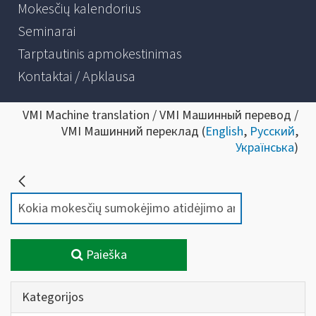
Mokesčių kalendorius
Seminarai
Tarptautinis apmokestinimas
Kontaktai / Apklausa
VMI Machine translation / VMI Машинный перевод /
VMI Машинний переклад (
English
,
Русский
,
Українська
)
Paieška
Kategorijos