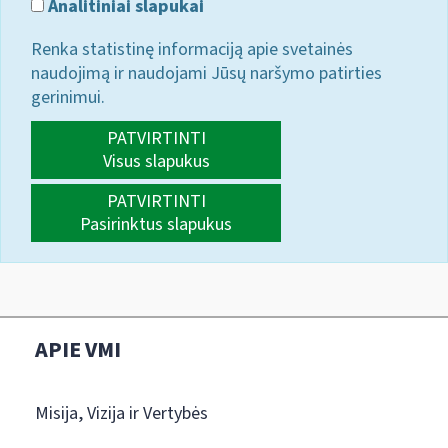
Analitiniai slapukai
Renka statistinę informaciją apie svetainės
naudojimą ir naudojami Jūsų naršymo patirties
gerinimui.
PATVIRTINTI
Visus slapukus
PATVIRTINTI
Pasirinktus slapukus
APIE VMI
Misija, Vizija ir Vertybės