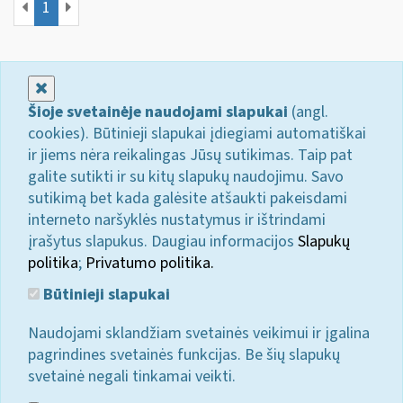
1
Uždaryti
Šioje svetainėje naudojami slapukai
(angl.
cookies). Būtinieji slapukai įdiegiami automatiškai
ir jiems nėra reikalingas Jūsų sutikimas. Taip pat
galite sutikti ir su kitų slapukų naudojimu. Savo
sutikimą bet kada galėsite atšaukti pakeisdami
interneto naršyklės nustatymus ir ištrindami
įrašytus slapukus. Daugiau informacijos
Slapukų
politika
;
Privatumo politika.
Būtinieji slapukai
Naudojami sklandžiam svetainės veikimui ir įgalina
pagrindines svetainės funkcijas. Be šių slapukų
svetainė negali tinkamai veikti.