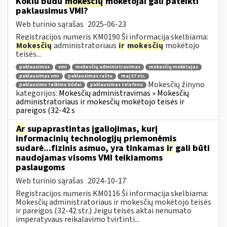
Kokiu būdu
mokesčių
mokėtojai gali pateikti
paklausimus VMI?
Web turinio sąrašas
2025-06-23
Registracijos numeris KM0190 Ši informacija skelbiama:
Mokesčių
administratoriaus
ir
mokesčių
mokėtojo
teisės...
paklausimas
vmi
mokesčių administravimas
mokesčių mokėtojas
paklausimas vmi
paklausimas raštu
maį 37 str.
Mokesčių žinyno
paklausimo teikimo būdai
paklausimas telefonu
kategorijos:
Mokesčių administravimas » Mokesčių
administratoriaus ir mokesčių mokėtojo teisės ir
pareigos (32-42 s
Ar
supaprastintas įgaliojimas, kurį
informacinių technologijų priemonėmis
sudarė...fizinis asmuo, yra tinkamas
ir
gali būti
naudojamas visoms VMI teikiamoms
paslaugoms
Web turinio sąrašas
2024-10-17
Registracijos numeris KM0116 Ši informacija skelbiama:
Mokesčių administratoriaus ir mokesčių mokėtojo teisės
ir pareigos (32-42 str.) Jeigu teisės aktai nenumato
imperatyvaus reikalavimo tvirtinti...