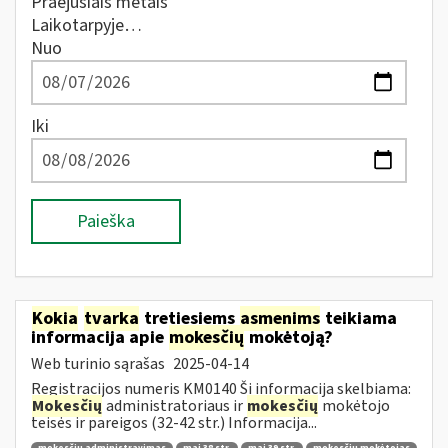
Praėjusiais metais
Laikotarpyje…
Nuo
Iki
Paieška
Kokia
tvarka
tretiesiems
asmenims
teikiama
informacija apie
mokesčių
mokėtoją?
Web turinio sąrašas
2025-04-14
Registracijos numeris KM0140 Ši informacija skelbiama:
Mokesčių
administratoriaus ir
mokesčių
mokėtojo
teisės ir pareigos (32-42 str.) Informacija...