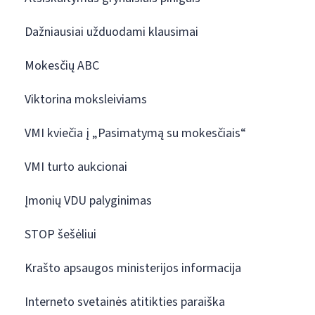
Dažniausiai užduodami klausimai
Mokesčių ABC
Viktorina moksleiviams
VMI kviečia į „Pasimatymą su mokesčiais“
VMI turto aukcionai
Įmonių VDU palyginimas
STOP šešėliui
Krašto apsaugos ministerijos informacija
Interneto svetainės atitikties paraiška