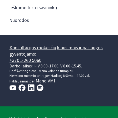
Ieškome turto savininkų
Nuorodos
Konsultacijos mokesčių klausimais ir paslaugos
gyventojams:
+370 5 260 5060
Darbo laikas: I-IV 8.00-17.00, V 8.00-15.45.
Prieššventinę dieną - viena valanda trumpiau.
Kiekvieno mėnesio antrą penktadienį 8.00 val. - 12.00 val.
Mano VMI
Paklausimas per