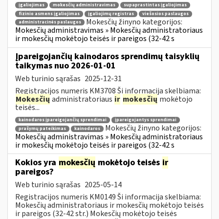
įgaliojimas
mokesčių administravimas
supaprastintas įgaliojimas
fizinio asmens įgaliojimas
įgaliojimų registras
viešosios paslaugos
Mokesčių žinyno kategorijos:
administracinės paslaugos
Mokesčių administravimas » Mokesčių administratoriaus
ir mokesčių mokėtojo teisės ir pareigos (32-42 s
Įpareigojančių kainodaros sprendimų taisyklių
taikymas nuo 2026-01-01
Web turinio sąrašas
2025-12-31
Registracijos numeris KM3708 Ši informacija skelbiama:
Mokesčių
administratoriaus
ir
mokesčių
mokėtojo
teisės...
kainodaros įpareigojančių sprendimai
įpareigojantys sprendimai
Mokesčių žinyno kategorijos:
prašymų pateikimas
kainodaros
Mokesčių administravimas » Mokesčių administratoriaus
ir mokesčių mokėtojo teisės ir pareigos (32-42 s
Kokios yra
mokesčių
mokėtojo teisės
ir
pareigos?
Web turinio sąrašas
2025-05-14
Registracijos numeris KM0149 Ši informacija skelbiama:
Mokesčių administratoriaus ir mokesčių mokėtojo teisės
ir pareigos (32-42 str.) Mokesčių mokėtojo teisės