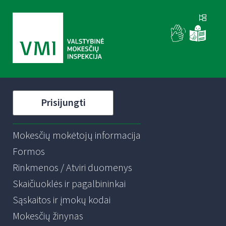
Prisijungti
Mokesčių mokėtojų informacija
Formos
Rinkmenos / Atviri duomenys
Skaičiuoklės ir pagalbininkai
Sąskaitos ir įmokų kodai
Mokesčių žinynas