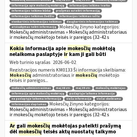
mokesčių administravimas
maį 38 str.
maį 39 str.
mokesčių mokėtojas
informacija apie mokesčių mokėtoją
informacijos teikimo tvarka
informacijos teikimo būdai
prašymas suteikti informaciją
informacijos teikimas žodžiu
informacijos teikimas raštu
vienkartinis informacijos teikimas
daugkartinis informacijos teikimas
Mokesčių žinyno kategorijos:
atsisakymas teikti informaciją
Mokesčių administravimas » Mokesčių administratoriaus
ir mokesčių mokėtojo teisės ir pareigos (32-42 s
Kokia
informacija apie
mokesčių
mokėtoją
nelaikoma paslaptyje
ir
kam ji gali būti
Web turinio sąrašas
2026-06-02
Registracijos numeris KM0133 Ši informacija skelbiama:
Mokesčių
administratoriaus ir
mokesčių
mokėtojo
teisės ir pareigos...
mokesčių administravimas
maį 38 str.
maį 39 str.
mokesčių mokėtojas
informacija apie mokesčių mokėtoją
paslaptyje laikoma informacija
ne paslaptyje laikoma informacija
vieša informacija
viešai skelbiama
Mokesčių žinyno kategorijos:
informacijos slaptumas
Mokesčių administravimas » Mokesčių administratoriaus
ir mokesčių mokėtojo teisės ir pareigos (32-42 s
Ar
gali
mokesčių
mokėtojas pateikti prašymą
dėl
mokesčių
teisės aktų nuostatų taikymo