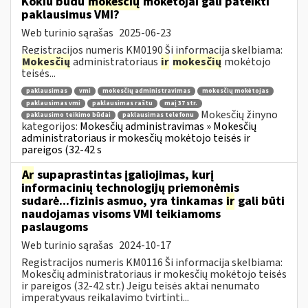
Kokiu būdu
mokesčių
mokėtojai gali pateikti
paklausimus VMI?
Web turinio sąrašas
2025-06-23
Registracijos numeris KM0190 Ši informacija skelbiama:
Mokesčių
administratoriaus
ir
mokesčių
mokėtojo
teisės...
paklausimas
vmi
mokesčių administravimas
mokesčių mokėtojas
paklausimas vmi
paklausimas raštu
maį 37 str.
Mokesčių žinyno
paklausimo teikimo būdai
paklausimas telefonu
kategorijos:
Mokesčių administravimas » Mokesčių
administratoriaus ir mokesčių mokėtojo teisės ir
pareigos (32-42 s
Ar
supaprastintas įgaliojimas, kurį
informacinių technologijų priemonėmis
sudarė...fizinis asmuo, yra tinkamas
ir
gali būti
naudojamas visoms VMI teikiamoms
paslaugoms
Web turinio sąrašas
2024-10-17
Registracijos numeris KM0116 Ši informacija skelbiama:
Mokesčių administratoriaus ir mokesčių mokėtojo teisės
ir pareigos (32-42 str.) Jeigu teisės aktai nenumato
imperatyvaus reikalavimo tvirtinti...