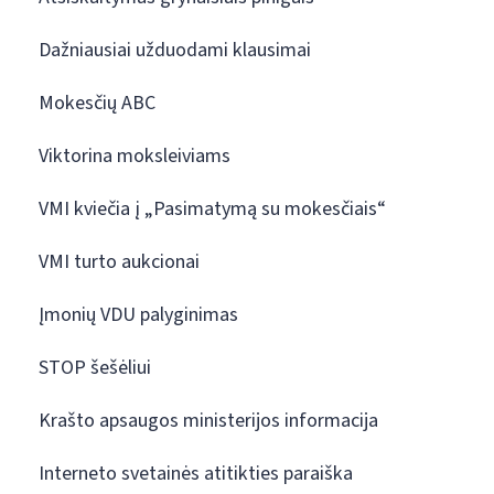
Dažniausiai užduodami klausimai
Mokesčių ABC
Viktorina moksleiviams
VMI kviečia į „Pasimatymą su mokesčiais“
VMI turto aukcionai
Įmonių VDU palyginimas
STOP šešėliui
Krašto apsaugos ministerijos informacija
Interneto svetainės atitikties paraiška