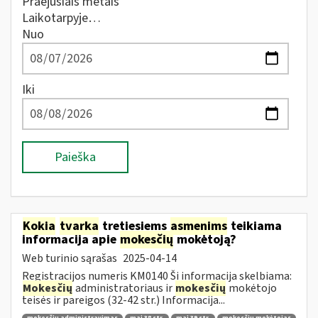
Praėjusiais metais
Laikotarpyje…
Nuo
Iki
Paieška
Kokia
tvarka
tretiesiems
asmenims
teikiama
informacija apie
mokesčių
mokėtoją?
Web turinio sąrašas
2025-04-14
Registracijos numeris KM0140 Ši informacija skelbiama:
Mokesčių
administratoriaus ir
mokesčių
mokėtojo
teisės ir pareigos (32-42 str.) Informacija...