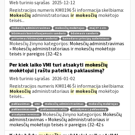
Web turinio sąrašas
2025-12-12
Registracijos numeris KM0196 Ši informacija skelbiama:
Mokesčių
administratoriaus
ir
mokesčių
mokėtojo
teisės...
mokesčių administravimas
mokesčių mokėtojas
maį 37-1 str.
būsimasis kontroliuojamasis sandoris
būsimasis sandoris
pritarimas būsimajam sandoriui
kainodaros principų suderinimas
Mokesčių žinyno kategorijos:
Mokesčių administravimas
» Mokesčių administratoriaus ir mokesčių mokėtojo
teisės ir pareigos (32-42 s
Per kiek laiko VMI turi atsakyti
mokesčių
mokėtojui į raštu pateiktą paklausimą?
Web turinio sąrašas
2026-01-02
Registracijos numeris KM0146 Ši informacija skelbiama:
Mokesčių
administratoriaus
ir
mokesčių
mokėtojo
teisės...
paklausimas
vmi
mokesčių administravimas
mokesčių mokėtojas
paklausimas vmi
paklausimas raštu
atsakymas į paklausimą
Mokesčių žinyno kategorijos:
Mokesčių
atsakymo terminas
administravimas » Mokesčių administratoriaus ir
mokesčių mokėtojo teisės ir pareigos (32-42 s