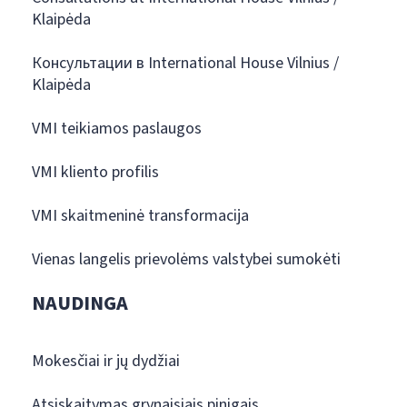
Klaipėda
Консультации в International House Vilnius /
Klaipėda
VMI teikiamos paslaugos
VMI kliento profilis
VMI skaitmeninė transformacija
Vienas langelis prievolėms valstybei sumokėti
NAUDINGA
Mokesčiai ir jų dydžiai
Atsiskaitymas grynaisiais pinigais