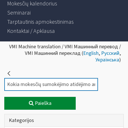
Mokesčių kalendorius
Seminarai
Tarptautinis apmokestinimas
Kontaktai / Apklausa
VMI Machine translation / VMI Машинный перевод /
VMI Машинний переклад (
English
,
Русский
,
Українська
)
Paieška
Kategorijos