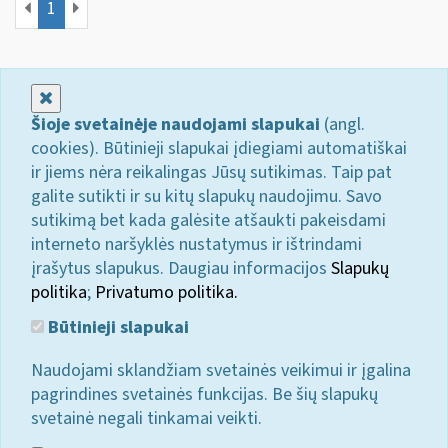
1
Uždaryti
Šioje svetainėje naudojami slapukai
(angl.
cookies). Būtinieji slapukai įdiegiami automatiškai
ir jiems nėra reikalingas Jūsų sutikimas. Taip pat
galite sutikti ir su kitų slapukų naudojimu. Savo
sutikimą bet kada galėsite atšaukti pakeisdami
interneto naršyklės nustatymus ir ištrindami
įrašytus slapukus. Daugiau informacijos
Slapukų
politika
;
Privatumo politika.
Būtinieji slapukai
Naudojami sklandžiam svetainės veikimui ir įgalina
pagrindines svetainės funkcijas. Be šių slapukų
svetainė negali tinkamai veikti.