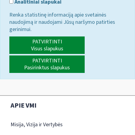
Analitiniai slapukai
Renka statistinę informaciją apie svetainės
naudojimą ir naudojami Jūsų naršymo patirties
gerinimui.
PATVIRTINTI
Visus slapukus
PATVIRTINTI
Pasirinktus slapukus
APIE VMI
Misija, Vizija ir Vertybės