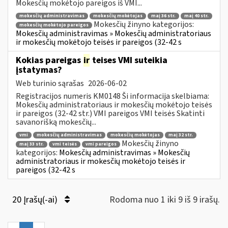
Mokesčių mokėtojo pareigos iš VMI...
mokesčių administravimas
mokesčių mokėtojas
maį 36 str.
maį 40 str.
Mokesčių žinyno kategorijos:
mokesčių mokėtojo pareigos
Mokesčių administravimas » Mokesčių administratoriaus
ir mokesčių mokėtojo teisės ir pareigos (32-42 s
Kokias pareigas
ir
teises VMI suteikia
įstatymas?
Web turinio sąrašas
2026-06-02
Registracijos numeris KM0148 Ši informacija skelbiama:
Mokesčių administratoriaus ir mokesčių mokėtojo teisės
ir pareigos (32-42 str.) VMI pareigos VMI teisės Skatinti
savanorišką mokesčių...
vmi
mokesčių administravimas
mokesčių mokėtojas
maį 32 str.
Mokesčių žinyno
maį 33 str.
vmi teisės
vmi pareigos
kategorijos:
Mokesčių administravimas » Mokesčių
administratoriaus ir mokesčių mokėtojo teisės ir
pareigos (32-42 s
20 Įrašų(-ai)
Rodoma nuo 1 iki 9 iš 9 irašų.