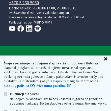
+370 5 260 5060
Darbo laikas: I-IV 8.00-17.00, V 8.00-15.45.
Prieššventinę dieną - viena valanda trumpiau.
Kiekvieno mėnesio antrą penktadienį 8.00 val. - 12.00 val.
Mano VMI
Paklausimas per
Valstybinė mokesčių inspekcija prie Lietuvos
U
Respublikos finansų ministerijos
Šioje svetainėje naudojami slapukai
(angl. cookies). Būtinieji
slapukai įdiegiami automatiškai ir jiems nėra reikalingas Jūsų
Biudžetinė įstaiga. Juridinio asmens kodas — 188659752,
sutikimas. Taip pat galite sutikti ir su kitų slapukų naudojimu. Savo
adresas: Vasario 16-osios g. 14, 01107 Vilnius, Lietuva, el.paštas:
sutikimą bet kada galėsite atšaukti pakeisdami interneto naršyklės
vmi@vmi.lt
, E. pristatymo dėžutės adresas 188659752
nustatymus ir ištrindami įrašytus slapukus. Daugiau informacijos
Duomenys apie Valstybinę mokesčių inspekciją prie Lietuvos
Slapukų politika
;
Privatumo politika.
Respublikos finansų ministerijos kaupiami ir saugomi Juridinių
asmenų registre
Būtinieji slapukai
Naudojami sklandžiam svetainės veikimui ir įgalina pagrindines
svetainės funkcijas. Be šių slapukų svetainė negali tinkamai veikti.