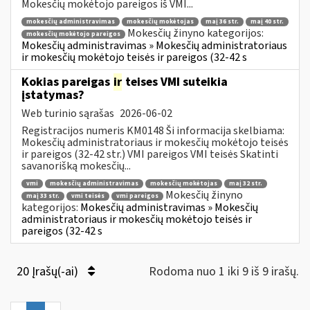
Mokesčių mokėtojo pareigos iš VMI...
mokesčių administravimas
mokesčių mokėtojas
maį 36 str.
maį 40 str.
Mokesčių žinyno kategorijos:
mokesčių mokėtojo pareigos
Mokesčių administravimas » Mokesčių administratoriaus
ir mokesčių mokėtojo teisės ir pareigos (32-42 s
Kokias pareigas
ir
teises VMI suteikia
įstatymas?
Web turinio sąrašas
2026-06-02
Registracijos numeris KM0148 Ši informacija skelbiama:
Mokesčių administratoriaus ir mokesčių mokėtojo teisės
ir pareigos (32-42 str.) VMI pareigos VMI teisės Skatinti
savanorišką mokesčių...
vmi
mokesčių administravimas
mokesčių mokėtojas
maį 32 str.
Mokesčių žinyno
maį 33 str.
vmi teisės
vmi pareigos
kategorijos:
Mokesčių administravimas » Mokesčių
administratoriaus ir mokesčių mokėtojo teisės ir
pareigos (32-42 s
20 Įrašų(-ai)
Rodoma nuo 1 iki 9 iš 9 irašų.