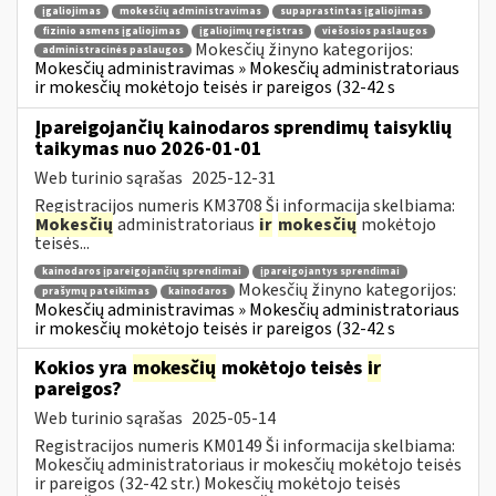
įgaliojimas
mokesčių administravimas
supaprastintas įgaliojimas
fizinio asmens įgaliojimas
įgaliojimų registras
viešosios paslaugos
Mokesčių žinyno kategorijos:
administracinės paslaugos
Mokesčių administravimas » Mokesčių administratoriaus
ir mokesčių mokėtojo teisės ir pareigos (32-42 s
Įpareigojančių kainodaros sprendimų taisyklių
taikymas nuo 2026-01-01
Web turinio sąrašas
2025-12-31
Registracijos numeris KM3708 Ši informacija skelbiama:
Mokesčių
administratoriaus
ir
mokesčių
mokėtojo
teisės...
kainodaros įpareigojančių sprendimai
įpareigojantys sprendimai
Mokesčių žinyno kategorijos:
prašymų pateikimas
kainodaros
Mokesčių administravimas » Mokesčių administratoriaus
ir mokesčių mokėtojo teisės ir pareigos (32-42 s
Kokios yra
mokesčių
mokėtojo teisės
ir
pareigos?
Web turinio sąrašas
2025-05-14
Registracijos numeris KM0149 Ši informacija skelbiama:
Mokesčių administratoriaus ir mokesčių mokėtojo teisės
ir pareigos (32-42 str.) Mokesčių mokėtojo teisės