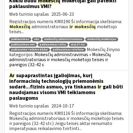
Kokiu būdu
mokesčių
mokėtojai gali pateikti
paklausimus VMI?
Web turinio sąrašas
2025-06-23
Registracijos numeris KM0190 Ši informacija skelbiama:
Mokesčių
administratoriaus
ir
mokesčių
mokėtojo
teisės...
paklausimas
vmi
mokesčių administravimas
mokesčių mokėtojas
paklausimas vmi
paklausimas raštu
maį 37 str.
Mokesčių žinyno
paklausimo teikimo būdai
paklausimas telefonu
kategorijos:
Mokesčių administravimas » Mokesčių
administratoriaus ir mokesčių mokėtojo teisės ir
pareigos (32-42 s
Ar
supaprastintas įgaliojimas, kurį
informacinių technologijų priemonėmis
sudarė...fizinis asmuo, yra tinkamas
ir
gali būti
naudojamas visoms VMI teikiamoms
paslaugoms
Web turinio sąrašas
2024-10-17
Registracijos numeris KM0116 Ši informacija skelbiama:
Mokesčių administratoriaus ir mokesčių mokėtojo teisės
ir pareigos (32-42 str.) Jeigu teisės aktai nenumato
imperatyvaus reikalavimo tvirtinti...