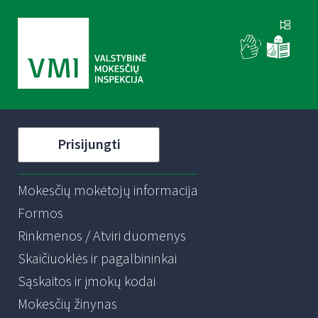
Prisijungti
Mokesčių mokėtojų informacija
Formos
Rinkmenos / Atviri duomenys
Skaičiuoklės ir pagalbininkai
Sąskaitos ir įmokų kodai
Mokesčių žinynas