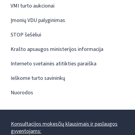
VMI turto aukcionai
Įmonių VDU palyginimas
STOP šešėliui
Krašto apsaugos ministerijos informacija
Interneto svetainės atitikties paraiška
Ieškome turto savininkų
Nuorodos
Konsultacijos mokesčių klausimais ir paslaugos
gyventojams: