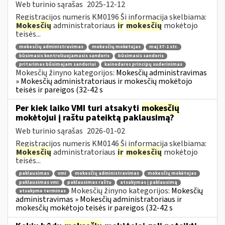
Web turinio sąrašas
2025-12-12
Registracijos numeris KM0196 Ši informacija skelbiama:
Mokesčių
administratoriaus
ir
mokesčių
mokėtojo
teisės...
mokesčių administravimas
mokesčių mokėtojas
maį 37-1 str.
būsimasis kontroliuojamasis sandoris
būsimasis sandoris
pritarimas būsimajam sandoriui
kainodaros principų suderinimas
Mokesčių žinyno kategorijos:
Mokesčių administravimas
» Mokesčių administratoriaus ir mokesčių mokėtojo
teisės ir pareigos (32-42 s
Per kiek laiko VMI turi atsakyti
mokesčių
mokėtojui į raštu pateiktą paklausimą?
Web turinio sąrašas
2026-01-02
Registracijos numeris KM0146 Ši informacija skelbiama:
Mokesčių
administratoriaus
ir
mokesčių
mokėtojo
teisės...
paklausimas
vmi
mokesčių administravimas
mokesčių mokėtojas
paklausimas vmi
paklausimas raštu
atsakymas į paklausimą
Mokesčių žinyno kategorijos:
Mokesčių
atsakymo terminas
administravimas » Mokesčių administratoriaus ir
mokesčių mokėtojo teisės ir pareigos (32-42 s