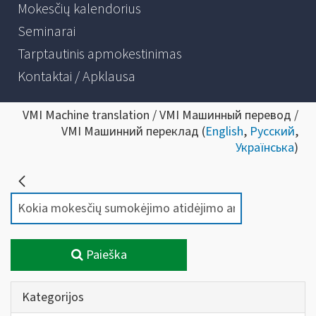
Mokesčių kalendorius
Seminarai
Tarptautinis apmokestinimas
Kontaktai / Apklausa
VMI Machine translation / VMI Машинный перевод /
VMI Машинний переклад (
English
,
Русский
,
Українська
)
Paieška
Kategorijos