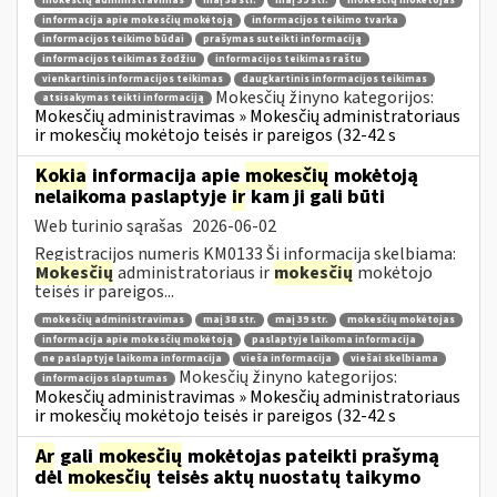
mokesčių administravimas
maį 38 str.
maį 39 str.
mokesčių mokėtojas
informacija apie mokesčių mokėtoją
informacijos teikimo tvarka
informacijos teikimo būdai
prašymas suteikti informaciją
informacijos teikimas žodžiu
informacijos teikimas raštu
vienkartinis informacijos teikimas
daugkartinis informacijos teikimas
Mokesčių žinyno kategorijos:
atsisakymas teikti informaciją
Mokesčių administravimas » Mokesčių administratoriaus
ir mokesčių mokėtojo teisės ir pareigos (32-42 s
Kokia
informacija apie
mokesčių
mokėtoją
nelaikoma paslaptyje
ir
kam ji gali būti
Web turinio sąrašas
2026-06-02
Registracijos numeris KM0133 Ši informacija skelbiama:
Mokesčių
administratoriaus ir
mokesčių
mokėtojo
teisės ir pareigos...
mokesčių administravimas
maį 38 str.
maį 39 str.
mokesčių mokėtojas
informacija apie mokesčių mokėtoją
paslaptyje laikoma informacija
ne paslaptyje laikoma informacija
vieša informacija
viešai skelbiama
Mokesčių žinyno kategorijos:
informacijos slaptumas
Mokesčių administravimas » Mokesčių administratoriaus
ir mokesčių mokėtojo teisės ir pareigos (32-42 s
Ar
gali
mokesčių
mokėtojas pateikti prašymą
dėl
mokesčių
teisės aktų nuostatų taikymo