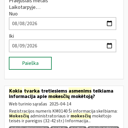
Praėjusiais metais
Laikotarpyje…
Nuo
Iki
Paieška
Kokia
tvarka
tretiesiems
asmenims
teikiama
informacija apie
mokesčių
mokėtoją?
Web turinio sąrašas
2025-04-14
Registracijos numeris KM0140 Ši informacija skelbiama:
Mokesčių
administratoriaus ir
mokesčių
mokėtojo
teisės ir pareigos (32-42 str.) Informacija...