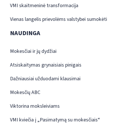
VMI skaitmeninė transformacija
Vienas langelis prievolėms valstybei sumokėti
NAUDINGA
Mokesčiai ir jų dydžiai
Atsiskaitymas grynaisiais pinigais
Dažniausiai užduodami klausimai
Mokesčių ABC
Viktorina moksleiviams
VMI kviečia į „Pasimatymą su mokesčiais“