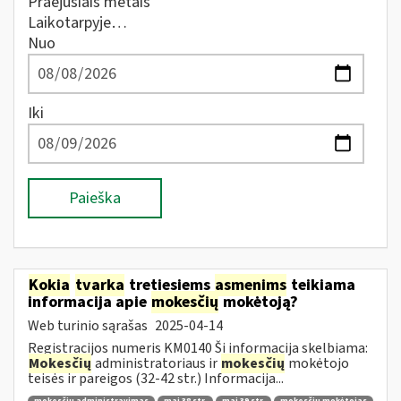
Praėjusiais metais
Laikotarpyje…
Nuo
Iki
Paieška
Kokia
tvarka
tretiesiems
asmenims
teikiama
informacija apie
mokesčių
mokėtoją?
Web turinio sąrašas
2025-04-14
Registracijos numeris KM0140 Ši informacija skelbiama:
Mokesčių
administratoriaus ir
mokesčių
mokėtojo
teisės ir pareigos (32-42 str.) Informacija...