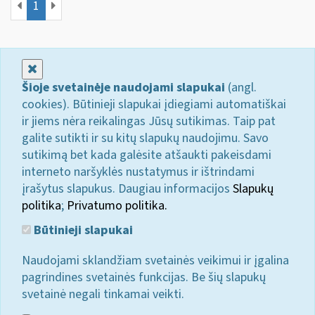
1
Uždaryti
Šioje svetainėje naudojami slapukai
(angl.
cookies). Būtinieji slapukai įdiegiami automatiškai
ir jiems nėra reikalingas Jūsų sutikimas. Taip pat
galite sutikti ir su kitų slapukų naudojimu. Savo
sutikimą bet kada galėsite atšaukti pakeisdami
interneto naršyklės nustatymus ir ištrindami
įrašytus slapukus. Daugiau informacijos
Slapukų
politika
;
Privatumo politika.
Būtinieji slapukai
Naudojami sklandžiam svetainės veikimui ir įgalina
pagrindines svetainės funkcijas. Be šių slapukų
svetainė negali tinkamai veikti.