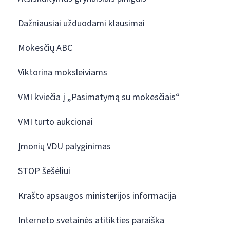
Dažniausiai užduodami klausimai
Mokesčių ABC
Viktorina moksleiviams
VMI kviečia į „Pasimatymą su mokesčiais“
VMI turto aukcionai
Įmonių VDU palyginimas
STOP šešėliui
Krašto apsaugos ministerijos informacija
Interneto svetainės atitikties paraiška