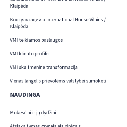
Klaipėda
Консультации в International House Vilnius /
Klaipėda
VMI teikiamos paslaugos
VMI kliento profilis
VMI skaitmeninė transformacija
Vienas langelis prievolėms valstybei sumokėti
NAUDINGA
Mokesčiai ir jų dydžiai
Atsiskaitymas grynaisiais pinigais