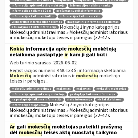
mokesčių administravimas
maį 38 str.
maį 39 str.
mokesčių mokėtojas
informacija apie mokesčių mokėtoją
informacijos teikimo tvarka
informacijos teikimo būdai
prašymas suteikti informaciją
informacijos teikimas žodžiu
informacijos teikimas raštu
vienkartinis informacijos teikimas
daugkartinis informacijos teikimas
Mokesčių žinyno kategorijos:
atsisakymas teikti informaciją
Mokesčių administravimas » Mokesčių administratoriaus
ir mokesčių mokėtojo teisės ir pareigos (32-42 s
Kokia
informacija apie
mokesčių
mokėtoją
nelaikoma paslaptyje
ir
kam ji gali būti
Web turinio sąrašas
2026-06-02
Registracijos numeris KM0133 Ši informacija skelbiama:
Mokesčių
administratoriaus ir
mokesčių
mokėtojo
teisės ir pareigos...
mokesčių administravimas
maį 38 str.
maį 39 str.
mokesčių mokėtojas
informacija apie mokesčių mokėtoją
paslaptyje laikoma informacija
ne paslaptyje laikoma informacija
vieša informacija
viešai skelbiama
Mokesčių žinyno kategorijos:
informacijos slaptumas
Mokesčių administravimas » Mokesčių administratoriaus
ir mokesčių mokėtojo teisės ir pareigos (32-42 s
Ar
gali
mokesčių
mokėtojas pateikti prašymą
dėl
mokesčių
teisės aktų nuostatų taikymo