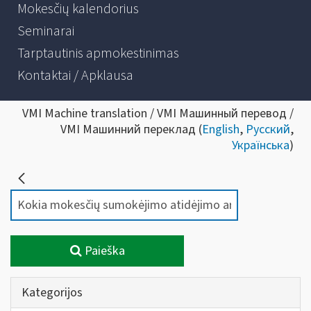
Mokesčių kalendorius
Seminarai
Tarptautinis apmokestinimas
Kontaktai / Apklausa
VMI Machine translation / VMI Машинный перевод /
VMI Машинний переклад (
English
,
Русский
,
Українська
)
Paieška
Kategorijos