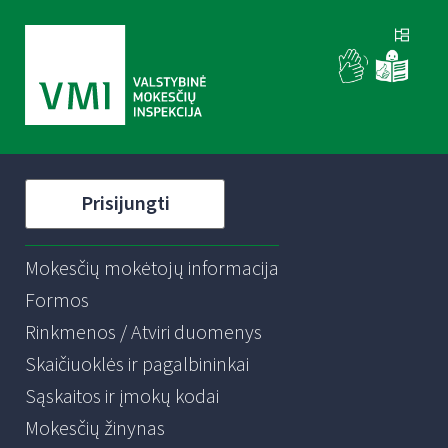
Prisijungti
Mokesčių mokėtojų informacija
Formos
Rinkmenos / Atviri duomenys
Skaičiuoklės ir pagalbininkai
Sąskaitos ir įmokų kodai
Mokesčių žinynas