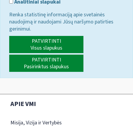
Analitiniai slapukai
Renka statistinę informaciją apie svetainės
naudojimą ir naudojami Jūsų naršymo patirties
gerinimui.
PATVIRTINTI
Visus slapukus
PATVIRTINTI
Pasirinktus slapukus
APIE VMI
Misija, Vizija ir Vertybės