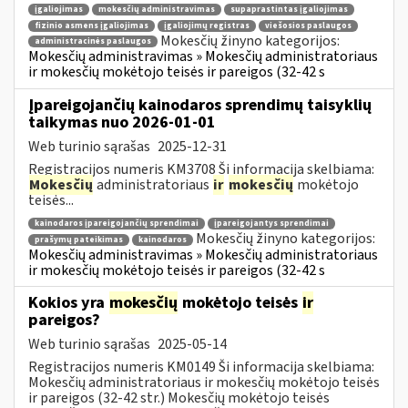
įgaliojimas
mokesčių administravimas
supaprastintas įgaliojimas
fizinio asmens įgaliojimas
įgaliojimų registras
viešosios paslaugos
Mokesčių žinyno kategorijos:
administracinės paslaugos
Mokesčių administravimas » Mokesčių administratoriaus
ir mokesčių mokėtojo teisės ir pareigos (32-42 s
Įpareigojančių kainodaros sprendimų taisyklių
taikymas nuo 2026-01-01
Web turinio sąrašas
2025-12-31
Registracijos numeris KM3708 Ši informacija skelbiama:
Mokesčių
administratoriaus
ir
mokesčių
mokėtojo
teisės...
kainodaros įpareigojančių sprendimai
įpareigojantys sprendimai
Mokesčių žinyno kategorijos:
prašymų pateikimas
kainodaros
Mokesčių administravimas » Mokesčių administratoriaus
ir mokesčių mokėtojo teisės ir pareigos (32-42 s
Kokios yra
mokesčių
mokėtojo teisės
ir
pareigos?
Web turinio sąrašas
2025-05-14
Registracijos numeris KM0149 Ši informacija skelbiama:
Mokesčių administratoriaus ir mokesčių mokėtojo teisės
ir pareigos (32-42 str.) Mokesčių mokėtojo teisės