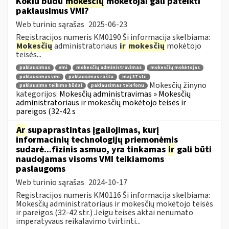
Kokiu būdu
mokesčių
mokėtojai gali pateikti
paklausimus VMI?
Web turinio sąrašas
2025-06-23
Registracijos numeris KM0190 Ši informacija skelbiama:
Mokesčių
administratoriaus
ir
mokesčių
mokėtojo
teisės...
paklausimas
vmi
mokesčių administravimas
mokesčių mokėtojas
paklausimas vmi
paklausimas raštu
maį 37 str.
Mokesčių žinyno
paklausimo teikimo būdai
paklausimas telefonu
kategorijos:
Mokesčių administravimas » Mokesčių
administratoriaus ir mokesčių mokėtojo teisės ir
pareigos (32-42 s
Ar
supaprastintas įgaliojimas, kurį
informacinių technologijų priemonėmis
sudarė...fizinis asmuo, yra tinkamas
ir
gali būti
naudojamas visoms VMI teikiamoms
paslaugoms
Web turinio sąrašas
2024-10-17
Registracijos numeris KM0116 Ši informacija skelbiama:
Mokesčių administratoriaus ir mokesčių mokėtojo teisės
ir pareigos (32-42 str.) Jeigu teisės aktai nenumato
imperatyvaus reikalavimo tvirtinti...