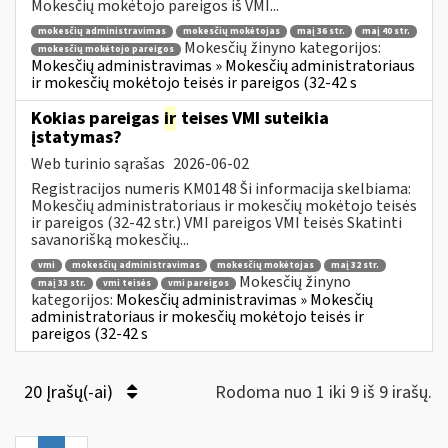
Mokesčių mokėtojo pareigos iš VMI...
mokesčių administravimas
mokesčių mokėtojas
maį 36 str.
maį 40 str.
Mokesčių žinyno kategorijos:
mokesčių mokėtojo pareigos
Mokesčių administravimas » Mokesčių administratoriaus
ir mokesčių mokėtojo teisės ir pareigos (32-42 s
Kokias pareigas
ir
teises VMI suteikia
įstatymas?
Web turinio sąrašas
2026-06-02
Registracijos numeris KM0148 Ši informacija skelbiama:
Mokesčių administratoriaus ir mokesčių mokėtojo teisės
ir pareigos (32-42 str.) VMI pareigos VMI teisės Skatinti
savanorišką mokesčių...
vmi
mokesčių administravimas
mokesčių mokėtojas
maį 32 str.
Mokesčių žinyno
maį 33 str.
vmi teisės
vmi pareigos
kategorijos:
Mokesčių administravimas » Mokesčių
administratoriaus ir mokesčių mokėtojo teisės ir
pareigos (32-42 s
20 Įrašų(-ai)
Rodoma nuo 1 iki 9 iš 9 irašų.