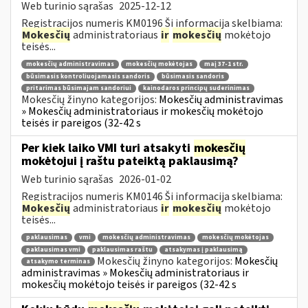
Web turinio sąrašas
2025-12-12
Registracijos numeris KM0196 Ši informacija skelbiama:
Mokesčių
administratoriaus
ir
mokesčių
mokėtojo
teisės...
mokesčių administravimas
mokesčių mokėtojas
maį 37-1 str.
būsimasis kontroliuojamasis sandoris
būsimasis sandoris
pritarimas būsimajam sandoriui
kainodaros principų suderinimas
Mokesčių žinyno kategorijos:
Mokesčių administravimas
» Mokesčių administratoriaus ir mokesčių mokėtojo
teisės ir pareigos (32-42 s
Per kiek laiko VMI turi atsakyti
mokesčių
mokėtojui į raštu pateiktą paklausimą?
Web turinio sąrašas
2026-01-02
Registracijos numeris KM0146 Ši informacija skelbiama:
Mokesčių
administratoriaus
ir
mokesčių
mokėtojo
teisės...
paklausimas
vmi
mokesčių administravimas
mokesčių mokėtojas
paklausimas vmi
paklausimas raštu
atsakymas į paklausimą
Mokesčių žinyno kategorijos:
Mokesčių
atsakymo terminas
administravimas » Mokesčių administratoriaus ir
mokesčių mokėtojo teisės ir pareigos (32-42 s