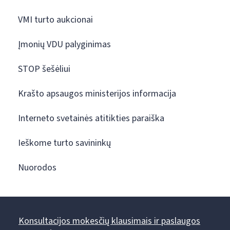
VMI turto aukcionai
Įmonių VDU palyginimas
STOP šešėliui
Krašto apsaugos ministerijos informacija
Interneto svetainės atitikties paraiška
Ieškome turto savininkų
Nuorodos
Konsultacijos mokesčių klausimais ir paslaugos