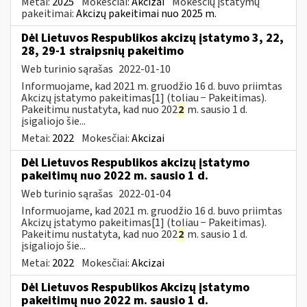
Metai:
2025
Mokesčiai:
Akcizai
Mokesčių įstatymų
pakeitimai:
Akcizų pakeitimai nuo 2025 m.
Dėl Lietuvos Respublikos akcizų įstatymo 3, 22,
28, 29-1 straipsnių pakeitimo
Web turinio sąrašas
2022-01-10
Informuojame, kad 2021 m. gruodžio 16 d. buvo priimtas
Akcizų įstatymo pakeitimas[1] (toliau − Pakeitimas).
Pakeitimu nustatyta, kad nuo 202
2
m. sausio 1 d.
įsigaliojo šie...
Metai:
2022
Mokesčiai:
Akcizai
Dėl Lietuvos Respublikos akcizų įstatymo
pakeitimų nuo 2022 m. sausio 1 d.
Web turinio sąrašas
2022-01-04
Informuojame, kad 2021 m. gruodžio 16 d. buvo priimtas
Akcizų įstatymo pakeitimas[1] (toliau − Pakeitimas).
Pakeitimu nustatyta, kad nuo 202
2
m. sausio 1 d.
įsigaliojo šie...
Metai:
2022
Mokesčiai:
Akcizai
Dėl Lietuvos Respublikos Akcizų įstatymo
pakeitimų nuo 2022 m. sausio 1 d.