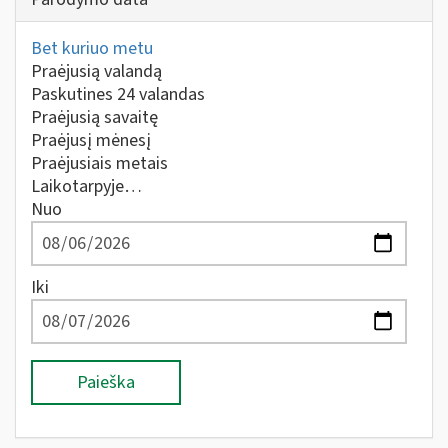
Bet kuriuo metu
Praėjusią valandą
Paskutines 24 valandas
Praėjusią savaitę
Praėjusį mėnesį
Praėjusiais metais
Laikotarpyje…
Nuo
Iki
Paieška