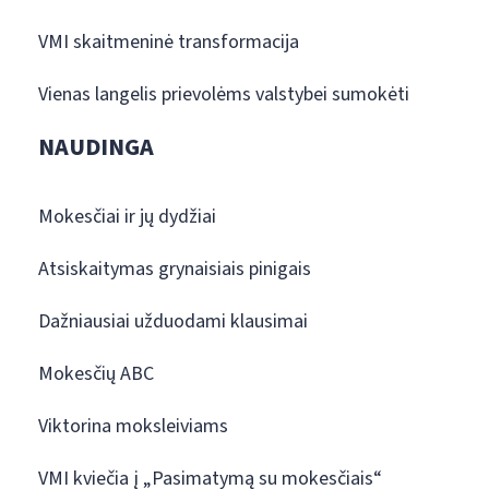
VMI skaitmeninė transformacija
Vienas langelis prievolėms valstybei sumokėti
NAUDINGA
Mokesčiai ir jų dydžiai
Atsiskaitymas grynaisiais pinigais
Dažniausiai užduodami klausimai
Mokesčių ABC
Viktorina moksleiviams
VMI kviečia į „Pasimatymą su mokesčiais“