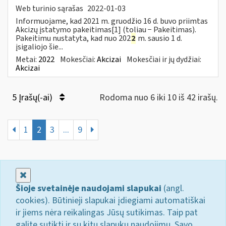
Web turinio sąrašas
2022-01-03
Informuojame, kad 2021 m. gruodžio 16 d. buvo priimtas
Akcizų įstatymo pakeitimas[1] (toliau − Pakeitimas).
Pakeitimu nustatyta, kad nuo 202
2
m. sausio 1 d.
įsigaliojo šie...
Metai:
2022
Mokesčiai:
Akcizai
Mokesčiai ir jų dydžiai:
Akcizai
5 Įrašų(-ai)
Rodoma nuo 6 iki 10 iš 42 irašų.
1
2
3
...
9
Uždaryti
Šioje svetainėje naudojami slapukai
(angl.
cookies). Būtinieji slapukai įdiegiami automatiškai
ir jiems nėra reikalingas Jūsų sutikimas. Taip pat
galite sutikti ir su kitų slapukų naudojimu. Savo