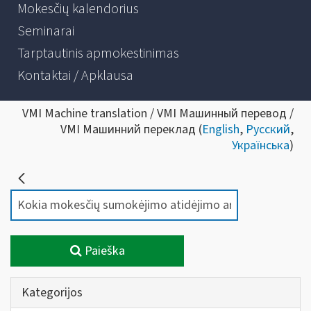
Mokesčių kalendorius
Seminarai
Tarptautinis apmokestinimas
Kontaktai / Apklausa
VMI Machine translation / VMI Машинный перевод /
VMI Машинний переклад (
English
,
Русский
,
Українська
)
Paieška
Kategorijos