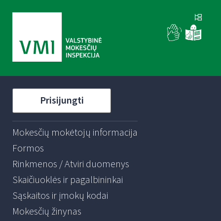
Prisijungti
Mokesčių mokėtojų informacija
Formos
Rinkmenos / Atviri duomenys
Skaičiuoklės ir pagalbininkai
Sąskaitos ir įmokų kodai
Mokesčių žinynas