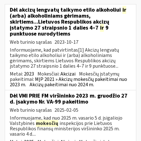
Dėl akcizų lengvatų taikymo etilo alkoholiui
ir
(arba) alkoholiniams gėrimams,
skirtiems...Lietuvos Respublikos akcizų
įstatymo 27 straipsnio 1 dalies 4–7
ir
9
punktuose nurodytiems
Web turinio sąrašas
2023-10-17
Informuojame, kad patvirtintas[1] Akcizų lengvatų
taikymo etilo alkoholiui ir (arba) alkoholiniams
gėrimams, skirtiems Lietuvos Respublikos akcizų
įstatymo 27 straipsnio 1 dalies 4–7 ir 9 punktuose...
Metai:
2023
Mokesčiai:
Akcizai
Mokesčių įstatymų
pakeitimai:
MĮP 2021 » Akcizų mokesčių pakeitimai nuo
2023 m.
Akcizų pakeitimai nuo 2024 m.
Dėl VMI PRIE FM viršininko 2023 m. gruodžio 27
d. įsakymo Nr. VA-99 pakeitimo
Web turinio sąrašas
2025-02-05
Informuojame, kad nuo 2025 m. vasario 5 d. įsigaliojo
Valstybinės
mokesčių
inspekcijos prie Lietuvos
Respublikos finansų ministerijos viršininko 2025 m.
vasario 4 d....