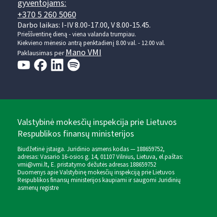
gyventojams:
+370 5 260 5060
Darbo laikas: I-IV 8.00-17.00, V 8.00-15.45.
Prieššventinę dieną - viena valanda trumpiau.
Kiekvieno mėnesio antrą penktadienį 8.00 val. - 12.00 val.
Mano VMI
Paklausimas per
Valstybinė mokesčių inspekcija prie Lietuvos
Respublikos finansų ministerijos
Biudžetinė įstaiga. Juridinio asmens kodas — 188659752,
adresas: Vasario 16-osios g. 14, 01107 Vilnius, Lietuva, el.paštas:
vmi@vmi.lt
, E. pristatymo dėžutės adresas 188659752
Duomenys apie Valstybinę mokesčių inspekciją prie Lietuvos
Respublikos finansų ministerijos kaupiami ir saugomi Juridinių
asmenų registre