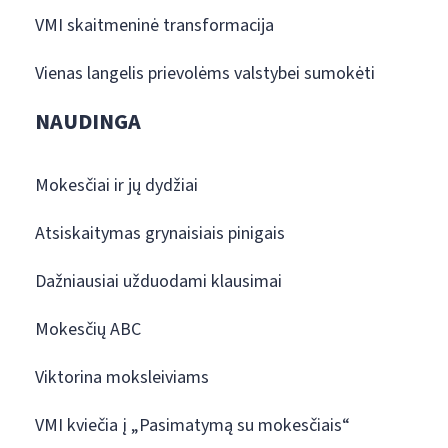
VMI skaitmeninė transformacija
Vienas langelis prievolėms valstybei sumokėti
NAUDINGA
Mokesčiai ir jų dydžiai
Atsiskaitymas grynaisiais pinigais
Dažniausiai užduodami klausimai
Mokesčių ABC
Viktorina moksleiviams
VMI kviečia į „Pasimatymą su mokesčiais“