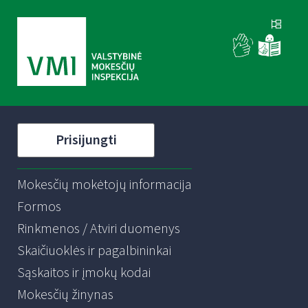
Prisijungti
Mokesčių mokėtojų informacija
Formos
Rinkmenos / Atviri duomenys
Skaičiuoklės ir pagalbininkai
Sąskaitos ir įmokų kodai
Mokesčių žinynas