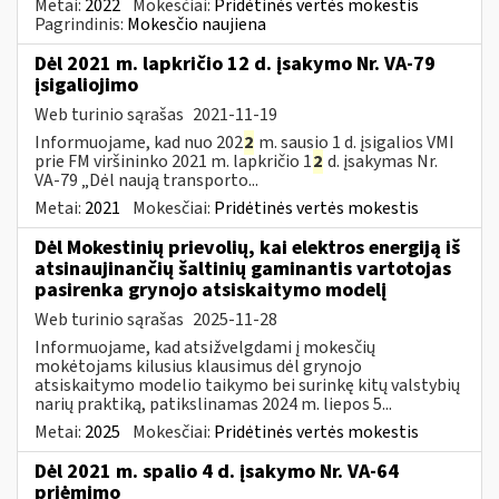
Metai:
2022
Mokesčiai:
Pridėtinės vertės mokestis
Pagrindinis:
Mokesčio naujiena
Dėl 2021 m. lapkričio 12 d. įsakymo Nr. VA-79
įsigaliojimo
Web turinio sąrašas
2021-11-19
Informuojame, kad nuo 202
2
m. sausio 1 d. įsigalios VMI
prie FM viršininko 2021 m. lapkričio 1
2
d. įsakymas Nr.
VA-79 „Dėl naują transporto...
Metai:
2021
Mokesčiai:
Pridėtinės vertės mokestis
Dėl Mokestinių prievolių, kai elektros energiją iš
atsinaujinančių šaltinių gaminantis vartotojas
pasirenka grynojo atsiskaitymo modelį
Web turinio sąrašas
2025-11-28
Informuojame, kad atsižvelgdami į mokesčių
mokėtojams kilusius klausimus dėl grynojo
atsiskaitymo modelio taikymo bei surinkę kitų valstybių
narių praktiką, patikslinamas 2024 m. liepos 5...
Metai:
2025
Mokesčiai:
Pridėtinės vertės mokestis
Dėl 2021 m. spalio 4 d. įsakymo Nr. VA-64
priėmimo