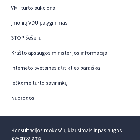
VMI turto aukcionai
Įmonių VDU palyginimas
STOP šešėliui
Krašto apsaugos ministerijos informacija
Interneto svetainės atitikties paraiška
Ieškome turto savininkų
Nuorodos
Konsultacijos mokesčių klausimais ir paslaugos
gyventojams: