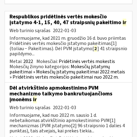
Respublikos pridėtinės vertės mokesčio
įstatymo 4-1, 15, 40, 47 straipsnių pakeitimo
ir
Web turinio sąrašas
2022-01-03
Informuojame, kad 2021 m. gruodžio 16 d. buvo priimtas
Pridėtinės vertės mokesčio įstatymo pakeitimas[1]
(toliau − Pakeitimas). Dėl PVM įstatymo[
2
] 41 straipsnio
papildymo...
Metai:
2022
Mokesčiai:
Pridėtinės vertės mokestis
Mokesčių žinyno kategorijos:
Mokesčių įstatymų
pakeitimai » Mokesčių įstatymų pakeitimai 2022 metais
» Pridėtinės vertės mokesčio pakeitimai nuo 2022 m.
Dėl atvirkštinio apmokestinimo PVM
mechanizmo taikymo bankrutuojančioms
įmonėms
ir
Web turinio sąrašas
2022-01-03
Informuojame, kad nuo 2022 m. sausio 1 d.
nebetaikomas atvirkštinio apmokestinimo PVM[1]
mechanizmas (PVM įstatymo[2] 96 straipsnio 1 dalies 4
punktas), tais atvejais, kai prekes tiekia...