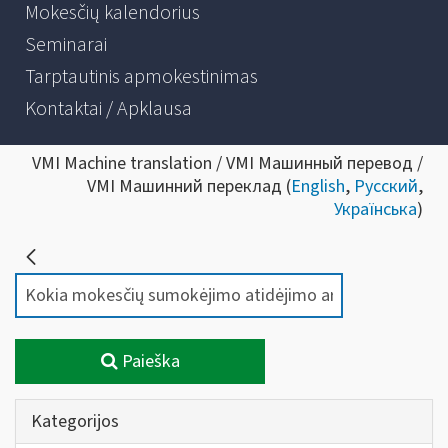
Mokesčių kalendorius
Seminarai
Tarptautinis apmokestinimas
Kontaktai / Apklausa
VMI Machine translation / VMI Машинный перевод /
VMI Машинний переклад (
English
,
Русский
,
Українська
)
Paieška
Kategorijos