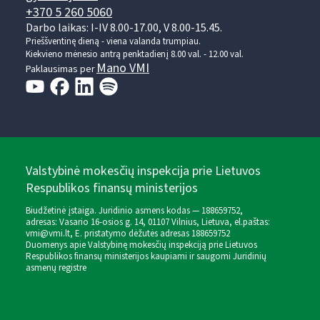
+370 5 260 5060
Darbo laikas: I-IV 8.00-17.00, V 8.00-15.45.
Prieššventinę dieną - viena valanda trumpiau.
Kiekvieno mėnesio antrą penktadienį 8.00 val. - 12.00 val.
Mano VMI
Paklausimas per
Valstybinė mokesčių inspekcija prie Lietuvos
Respublikos finansų ministerijos
Biudžetinė įstaiga. Juridinio asmens kodas — 188659752,
adresas: Vasario 16-osios g. 14, 01107 Vilnius, Lietuva, el.paštas:
vmi@vmi.lt
, E. pristatymo dėžutės adresas 188659752
Duomenys apie Valstybinę mokesčių inspekciją prie Lietuvos
Respublikos finansų ministerijos kaupiami ir saugomi Juridinių
asmenų registre