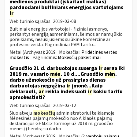
medienos produktai (įskaitant malkas)
parduodami buitiniams energijos vartotojams
ir
Web turinio sąrašas
2019-03-08
Buitiniai energijos vartotojai - fiziniai asmenys,
perkantys energiją asmeniniams, šeimos ar namų ūkio
poreikiams, nesusijusiems su ūkine komercine ar
profesine veikla. Pagrindiniai PVM tarifo...
Metai (Archyvas):
2019
Mokesčiai:
Pridėtinės vertės
mokestis
Pagrindinis:
Mokesčių pakeitimai
Gruodžio 21 d. darbuotojas suserga
ir
serga iki
2019 m. vasario
mėn
. 10 d....Gruodžio
mėn
.
darbo užmokesčio už prasirgtas dienas
darbuotojas negrąžina
ir
įmonė...Kaip
deklaruoti,
ar
reikia indeksuoti
ir
kokiu tarifu
apmokestinti?
Web turinio sąrašas
2019-03-12
Šiuo atveju
mokesčių
administratoriui teikiamoje
Mėnesinės pajamų mokesčio nuo A klasės pajamų
deklaracijos GPM313 formoje už 2018 m. gruodžio
mėnesį į bendrą su darbo...
Metai (Archyvas):
2019
Mokesčiai:
Gyventojų pajamų