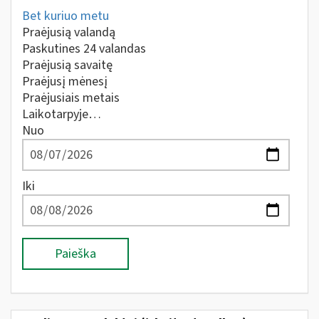
Bet kuriuo metu
Praėjusią valandą
Paskutines 24 valandas
Praėjusią savaitę
Praėjusį mėnesį
Praėjusiais metais
Laikotarpyje…
Nuo
Iki
Paieška