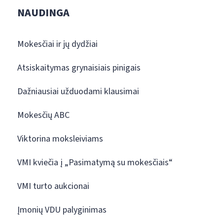
NAUDINGA
Mokesčiai ir jų dydžiai
Atsiskaitymas grynaisiais pinigais
Dažniausiai užduodami klausimai
Mokesčių ABC
Viktorina moksleiviams
VMI kviečia į „Pasimatymą su mokesčiais“
VMI turto aukcionai
Įmonių VDU palyginimas