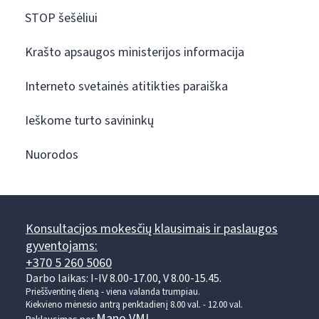
STOP šešėliui
Krašto apsaugos ministerijos informacija
Interneto svetainės atitikties paraiška
Ieškome turto savininkų
Nuorodos
Konsultacijos mokesčių klausimais ir paslaugos
gyventojams:
+370 5 260 5060
Darbo laikas: I-IV 8.00-17.00, V 8.00-15.45.
Prieššventinę dieną - viena valanda trumpiau.
Kiekvieno mėnesio antrą penktadienį 8.00 val. - 12.00 val.
Mano VMI