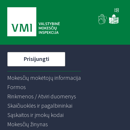
Prisijungti
Mokesčių mokėtojų informacija
Formos
Rinkmenos / Atviri duomenys
Skaičiuoklės ir pagalbininkai
Sąskaitos ir įmokų kodai
Mokesčių žinynas