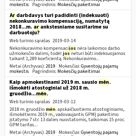
mokestis
Pagrindinis:
Mokesčių pakeitimai
Ar
darbdavys turi padidinti (indeksuoti)
nekonkuravimo kompensaciją, numatytą
2018...m.
ar
ankstesniame susitarime su
darbuotoju?
Web turinio sąrašas
2019-03-14
Nekonkuravimo kompensaci
jos
nėra laikomos darbo
užmokesčio dalimi, todėl
jos
neturi būti indeksuojamos
taikant 1,289 koeficientą. Nekonkuravimo...
Metai (Archyvas):
2019
Mokesčiai:
Gyventojų pajamų
mokestis
Pagrindinis:
Mokesčių pakeitimai
Kaip apmokestinami 2019 m. sausio
mėn
.
išmokėti atostoginiai už 2018 m.
gruodžio...
mėn
.
Web turinio sąrašas
2019-03-12
2018 m. gruodžio
mėn
. apskaičiuotiems atostoginiams,
išmokėtiems 2019 m., vadovaujantis GPMĮ pakeitimo
įstatymo 7 str. 13 dalies nuostatomis, taikomas 15 proc.
GPM tarifas....
Metai (Archyvas):
2019
Mokesčiai:
Gyventojų pajamų