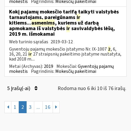
mokestis
Pagrindinis:
Mokesčių pakeitimai
Kokį pajamų mokesčio tarifą taikyti valstybės
tarnautojams, pareigūnams
ir
kitiems...
asmenims
, kuriems už darbą
apmokama iš valstybės
ir
savivaldybės lėšų,
2019 m. išmokamai
Web turinio sąrašas
2019-03-12
Gyventojų pajamų mokesčio įstatymo Nr. IX-1007
2
, 6,
16, 20, 21
ir
27 straipsnių pakeitimo įstatyme nustatyta,
kad 2018 m....
Metai (Archyvas):
2019
Mokesčiai:
Gyventojų pajamų
mokestis
Pagrindinis:
Mokesčių pakeitimai
5 Įrašų(-ai)
Rodoma nuo 6 iki 10 iš 76 irašų.
1
2
3
...
16