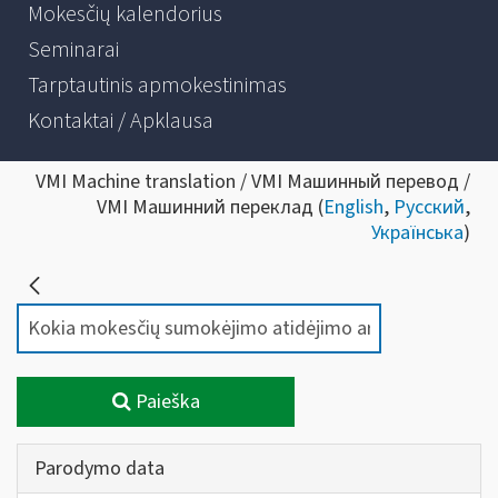
Mokesčių kalendorius
Seminarai
Tarptautinis apmokestinimas
Kontaktai / Apklausa
VMI Machine translation / VMI Машинный перевод /
VMI Машинний переклад (
English
,
Русский
,
Українська
)
Paieška
Parodymo data