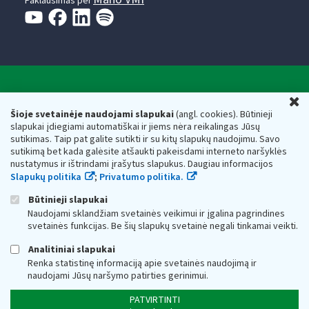
Paklausimas per
Valstybinė mokesčių inspekcija prie Lietuvos
U
Respublikos finansų ministerijos
Šioje svetainėje naudojami slapukai
(angl. cookies). Būtinieji
slapukai įdiegiami automatiškai ir jiems nėra reikalingas Jūsų
Biudžetinė įstaiga. Juridinio asmens kodas — 188659752,
sutikimas. Taip pat galite sutikti ir su kitų slapukų naudojimu. Savo
adresas: Vasario 16-osios g. 14, 01107 Vilnius, Lietuva, el.paštas:
sutikimą bet kada galėsite atšaukti pakeisdami interneto naršyklės
vmi@vmi.lt
, E. pristatymo dėžutės adresas 188659752
nustatymus ir ištrindami įrašytus slapukus. Daugiau informacijos
Duomenys apie Valstybinę mokesčių inspekciją prie Lietuvos
Slapukų politika
;
Privatumo politika.
Respublikos finansų ministerijos kaupiami ir saugomi Juridinių
asmenų registre
Būtinieji slapukai
Naudojami sklandžiam svetainės veikimui ir įgalina pagrindines
svetainės funkcijas. Be šių slapukų svetainė negali tinkamai veikti.
Analitiniai slapukai
Renka statistinę informaciją apie svetainės naudojimą ir
naudojami Jūsų naršymo patirties gerinimui.
PATVIRTINTI