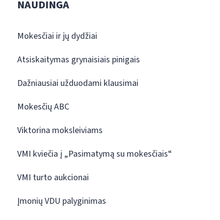
NAUDINGA
Mokesčiai ir jų dydžiai
Atsiskaitymas grynaisiais pinigais
Dažniausiai užduodami klausimai
Mokesčių ABC
Viktorina moksleiviams
VMI kviečia į „Pasimatymą su mokesčiais“
VMI turto aukcionai
Įmonių VDU palyginimas