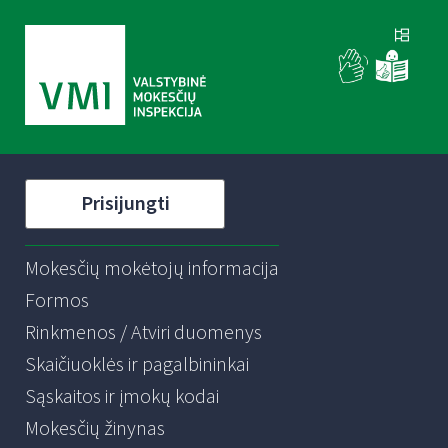
Prisijungti
Mokesčių mokėtojų informacija
Formos
Rinkmenos / Atviri duomenys
Skaičiuoklės ir pagalbininkai
Sąskaitos ir įmokų kodai
Mokesčių žinynas