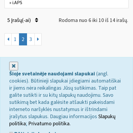
» i.APS
5 Įrašų(-ai)
Rodoma nuo 6 iki 10 iš 14 irašų.
1
2
3
Uždaryti
Šioje svetainėje naudojami slapukai
(angl.
cookies). Būtinieji slapukai įdiegiami automatiškai
ir jiems nėra reikalingas Jūsų sutikimas. Taip pat
galite sutikti ir su kitų slapukų naudojimu. Savo
sutikimą bet kada galėsite atšaukti pakeisdami
interneto naršyklės nustatymus ir ištrindami
įrašytus slapukus. Daugiau informacijos
Slapukų
politika
;
Privatumo politika.