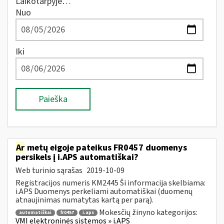
Laikotarpyje…
Nuo
Iki
Paieška
Ar
metų eigoje pateikus FR0457 duomenys
persikels į i.APS automatiškai?
Web turinio sąrašas
2019-10-09
Registracijos numeris KM2445 Ši informacija skelbiama:
i.APS Duomenys perkeliami automatiškai (duomenų
atnaujinimas numatytas kartą per parą).
Mokesčių žinyno kategorijos:
automatiškai
fr0457
i.aps
VMI elektroninės sistemos » i.APS