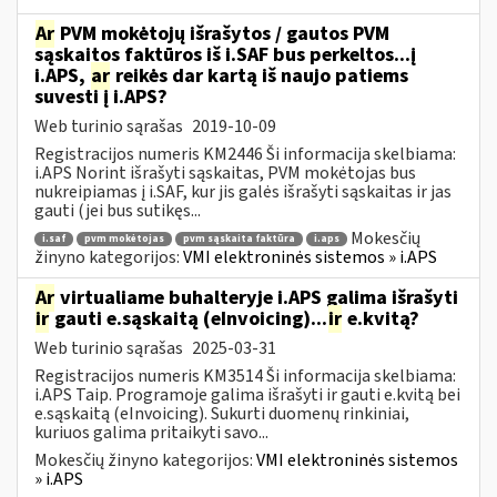
Ar
PVM mokėtojų išrašytos / gautos PVM
sąskaitos faktūros iš i.SAF bus perkeltos...į
i.APS,
ar
reikės dar kartą iš naujo patiems
suvesti į i.APS?
Web turinio sąrašas
2019-10-09
Registracijos numeris KM2446 Ši informacija skelbiama:
i.APS Norint išrašyti sąskaitas, PVM mokėtojas bus
nukreipiamas į i.SAF, kur jis galės išrašyti sąskaitas ir jas
gauti (jei bus sutikęs...
Mokesčių
i.saf
pvm mokėtojas
pvm sąskaita faktūra
i.aps
žinyno kategorijos:
VMI elektroninės sistemos » i.APS
Ar
virtualiame buhalteryje i.APS galima išrašyti
ir
gauti e.sąskaitą (eInvoicing)...
ir
e.kvitą?
Web turinio sąrašas
2025-03-31
Registracijos numeris KM3514 Ši informacija skelbiama:
i.APS Taip. Programoje galima išrašyti ir gauti e.kvitą bei
e.sąskaitą (eInvoicing). Sukurti duomenų rinkiniai,
kuriuos galima pritaikyti savo...
Mokesčių žinyno kategorijos:
VMI elektroninės sistemos
» i.APS