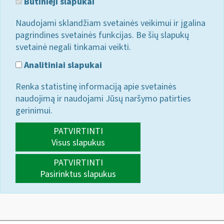
Būtinieji slapukai
Naudojami sklandžiam svetainės veikimui ir įgalina
pagrindines svetainės funkcijas. Be šių slapukų
svetainė negali tinkamai veikti.
Analitiniai slapukai
Renka statistinę informaciją apie svetainės
naudojimą ir naudojami Jūsų naršymo patirties
gerinimui.
PATVIRTINTI
Visus slapukus
PATVIRTINTI
Pasirinktus slapukus