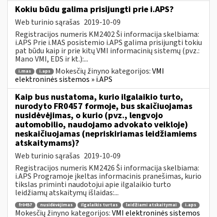
Kokiu būdu galima prisijungti prie i.APS?
Web turinio sąrašas
2019-10-09
Registracijos numeris KM2402 Ši informacija skelbiama:
i.APS Prie i.MAS posistemio i.APS galima prisijungti tokiu
pat būdu kaip ir prie kitų VMI informacinių sistemų (pvz.:
Mano VMI, EDS ir kt.):...
Mokesčių žinyno kategorijos:
VMI
i.mas
i.aps
elektroninės sistemos » i.APS
Kaip bus nustatoma, kurio ilgalaikio turto,
nurodyto FR0457 formoje, bus skaičiuojamas
nusidėvėjimas, o kurio (pvz., lengvojo
automobilio, naudojamo advokato veikloje)
neskaičiuojamas (nepriskiriamas leidžiamiems
atskaitymams)?
Web turinio sąrašas
2019-10-09
Registracijos numeris KM2426 Ši informacija skelbiama:
i.APS Programoje įkeltas informacinis pranešimas, kurio
tikslas priminti naudotojui apie ilgalaikio turto
leidžiamų atskaitymų išlaidas:...
fr0457
nusidėvėjimas
ilgalaikis turtas
leidžiami atskaitymai
i.aps
Mokesčių žinyno kategorijos:
VMI elektroninės sistemos