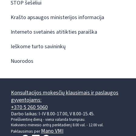
STOP šešėliui
Krašto apsaugos ministerijos informacija
Interneto svetainės atitikties paraiška
Ieškome turto savininkų
Nuorodos
Konsultacijos mokesčių klausimais ir paslaugos
gyventojams:
+370 5 260 5060
Darbo laikas: I-IV 8.00-17.00, V 8.00-15.45.
Prieššventinę dieną - viena valanda trumpiau.
Kiekvieno mėnesio antrą penktadienį 8.00 val. - 12.00 val.
Mano VMI
Paklausimas per