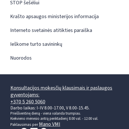
STOP šešėliui
Krašto apsaugos ministerijos informacija
Interneto svetainės atitikties paraiška
Ieškome turto savininkų
Nuorodos
Konsultacijos mokesčių klausimais ir paslaugos
gyventojams:
+370 5 260 5060
Darbo laikas: I-IV 8.00-17.00, V 8.00-15.45.
Prieššventinę dieną - viena valanda trumpiau.
Kiekvieno mėnesio antrą penktadienį 8.00 val. - 12.00 val.
Mano VMI
Paklausimas per