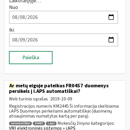
Laikotarpyje…
Nuo
Iki
Paieška
Ar
metų eigoje pateikus FR0457 duomenys
persikels į i.APS automatiškai?
Web turinio sąrašas
2019-10-09
Registracijos numeris KM2445 Ši informacija skelbiama:
i.APS Duomenys perkeliami automatiškai (duomenų
atnaujinimas numatytas kartą per parą).
Mokesčių žinyno kategorijos:
automatiškai
fr0457
i.aps
VMI elektroninės sistemos » i.APS