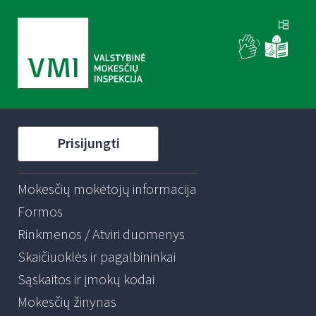
Prisijungti
Mokesčių mokėtojų informacija
Formos
Rinkmenos / Atviri duomenys
Skaičiuoklės ir pagalbininkai
Sąskaitos ir įmokų kodai
Mokesčių žinynas