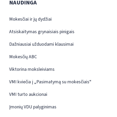
NAUDINGA
Mokesčiai ir jų dydžiai
Atsiskaitymas grynaisiais pinigais
Dažniausiai užduodami klausimai
Mokesčių ABC
Viktorina moksleiviams
VMI kviečia į „Pasimatymą su mokesčiais“
VMI turto aukcionai
Įmonių VDU palyginimas