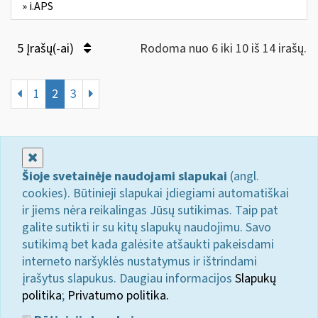
» i.APS
5 Įrašų(-ai)
Rodoma nuo 6 iki 10 iš 14 irašų.
1
2
3
Uždaryti
Šioje svetainėje naudojami slapukai
(angl.
cookies). Būtinieji slapukai įdiegiami automatiškai
ir jiems nėra reikalingas Jūsų sutikimas. Taip pat
galite sutikti ir su kitų slapukų naudojimu. Savo
sutikimą bet kada galėsite atšaukti pakeisdami
interneto naršyklės nustatymus ir ištrindami
įrašytus slapukus. Daugiau informacijos
Slapukų
politika
;
Privatumo politika.