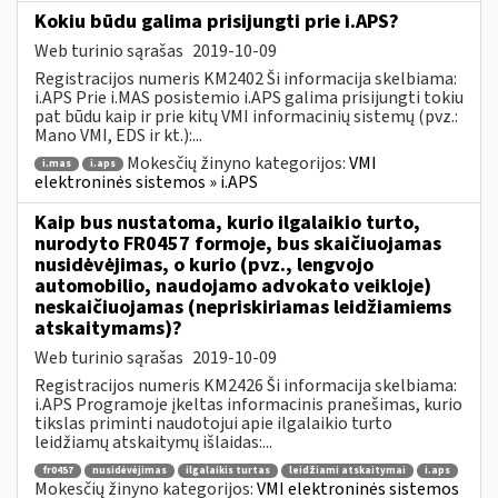
Kokiu būdu galima prisijungti prie i.APS?
Web turinio sąrašas
2019-10-09
Registracijos numeris KM2402 Ši informacija skelbiama:
i.APS Prie i.MAS posistemio i.APS galima prisijungti tokiu
pat būdu kaip ir prie kitų VMI informacinių sistemų (pvz.:
Mano VMI, EDS ir kt.):...
Mokesčių žinyno kategorijos:
VMI
i.mas
i.aps
elektroninės sistemos » i.APS
Kaip bus nustatoma, kurio ilgalaikio turto,
nurodyto FR0457 formoje, bus skaičiuojamas
nusidėvėjimas, o kurio (pvz., lengvojo
automobilio, naudojamo advokato veikloje)
neskaičiuojamas (nepriskiriamas leidžiamiems
atskaitymams)?
Web turinio sąrašas
2019-10-09
Registracijos numeris KM2426 Ši informacija skelbiama:
i.APS Programoje įkeltas informacinis pranešimas, kurio
tikslas priminti naudotojui apie ilgalaikio turto
leidžiamų atskaitymų išlaidas:...
fr0457
nusidėvėjimas
ilgalaikis turtas
leidžiami atskaitymai
i.aps
Mokesčių žinyno kategorijos:
VMI elektroninės sistemos