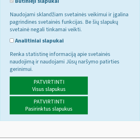
Būtinieji slapukai
Naudojami sklandžiam svetainės veikimui ir įgalina
pagrindines svetainės funkcijas. Be šių slapukų
svetainė negali tinkamai veikti.
Analitiniai slapukai
Renka statistinę informaciją apie svetainės
naudojimą ir naudojami Jūsų naršymo patirties
gerinimui.
PATVIRTINTI
Visus slapukus
PATVIRTINTI
Pasirinktus slapukus