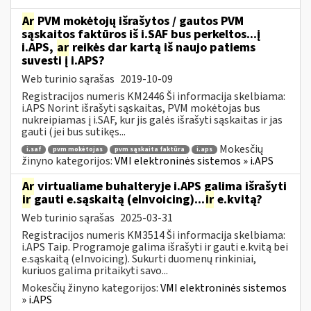
Ar
PVM mokėtojų išrašytos / gautos PVM
sąskaitos faktūros iš i.SAF bus perkeltos...į
i.APS,
ar
reikės dar kartą iš naujo patiems
suvesti į i.APS?
Web turinio sąrašas
2019-10-09
Registracijos numeris KM2446 Ši informacija skelbiama:
i.APS Norint išrašyti sąskaitas, PVM mokėtojas bus
nukreipiamas į i.SAF, kur jis galės išrašyti sąskaitas ir jas
gauti (jei bus sutikęs...
Mokesčių
i.saf
pvm mokėtojas
pvm sąskaita faktūra
i.aps
žinyno kategorijos:
VMI elektroninės sistemos » i.APS
Ar
virtualiame buhalteryje i.APS galima išrašyti
ir
gauti e.sąskaitą (eInvoicing)...
ir
e.kvitą?
Web turinio sąrašas
2025-03-31
Registracijos numeris KM3514 Ši informacija skelbiama:
i.APS Taip. Programoje galima išrašyti ir gauti e.kvitą bei
e.sąskaitą (eInvoicing). Sukurti duomenų rinkiniai,
kuriuos galima pritaikyti savo...
Mokesčių žinyno kategorijos:
VMI elektroninės sistemos
» i.APS