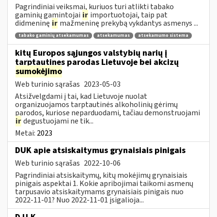
Pagrindiniai veiksmai, kuriuos turi atlikti tabako
gaminių gamintojai
ir
importuotojai, taip pat
didmeninę
ir
mažmeninę prekybą vykdantys asmenys ...
tabako gaminių atsekamumas
atsekamumas
atsekamumo sistema
kitų Europos sąjungos valstybių narių į
tarptautines parodas Lietuvoje bei akcizų
sumokėjimo
Web turinio sąrašas
2023-05-03
Atsižvelgdami į tai, kad Lietuvoje nuolat
organizuojamos tarptautinės alkoholinių gėrimų
parodos, kuriose neparduodami, tačiau demonstruojami
ir
degustuojami ne tik...
Metai:
2023
DUK apie atsiskaitymus grynaisiais pinigais
Web turinio sąrašas
2022-10-06
Pagrindiniai atsiskaitymų, kitų mokėjimų grynaisiais
pinigais aspektai 1. Kokie apribojimai taikomi asmenų
tarpusavio atsiskaitymams grynaisiais pinigais nuo
2022-11-01? Nuo 2022-11-01 įsigalioja...