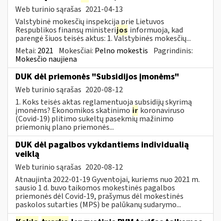
Web turinio sąrašas
2021-04-13
Valstybinė mokesčių inspekcija prie Lietuvos
Respublikos finansų ministeri
jos
informuoja, kad
parengė šiuos teisės aktus: 1. Valstybinės mokesčių...
Metai:
2021
Mokesčiai:
Pelno mokestis
Pagrindinis:
Mokesčio naujiena
DUK dėl priemonės "Subsidijos įmonėms"
Web turinio sąrašas
2020-08-12
1. Koks teisės aktas reglamentuoja subsidijų skyrimą
įmonėms? Ekonomikos skatinimo
ir
koronaviruso
(Covid-19) plitimo sukeltų pasekmių mažinimo
priemonių plano priemonės...
DUK dėl pagalbos vykdantiems individualią
veiklą
Web turinio sąrašas
2020-08-12
Atnaujinta 2022-01-19 Gyventojai, kuriems nuo 2021 m.
sausio 1 d. buvo taikomos mokestinės pagalbos
priemonės dėl Covid-19, prašymus dėl mokestinės
paskolos sutarties (MPS) be palūkanų sudarymo...