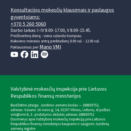
Konsultacijos mokesčių klausimais ir paslaugos
gyventojams:
+370 5 260 5060
Darbo laikas: I-IV 8.00-17.00, V 8.00-15.45.
Prieššventinę dieną - viena valanda trumpiau.
Kiekvieno mėnesio antrą penktadienį 8.00 val. - 12.00 val.
Mano VMI
Paklausimas per
Valstybinė mokesčių inspekcija prie Lietuvos
Respublikos finansų ministerijos
Biudžetinė įstaiga. Juridinio asmens kodas — 188659752,
adresas: Vasario 16-osios g. 14, 01107 Vilnius, Lietuva, el.paštas:
vmi@vmi.lt
, E. pristatymo dėžutės adresas 188659752
Duomenys apie Valstybinę mokesčių inspekciją prie Lietuvos
Respublikos finansų ministerijos kaupiami ir saugomi Juridinių
asmenų registre