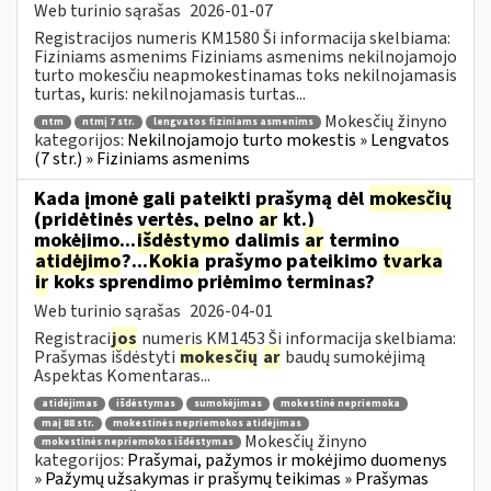
Web turinio sąrašas
2026-01-07
Registracijos numeris KM1580 Ši informacija skelbiama:
Fiziniams asmenims Fiziniams asmenims nekilnojamojo
turto mokesčiu neapmokestinamas toks nekilnojamasis
turtas, kuris: nekilnojamasis turtas...
Mokesčių žinyno
ntm
ntmį 7 str.
lengvatos fiziniams asmenims
kategorijos:
Nekilnojamojo turto mokestis » Lengvatos
(7 str.) » Fiziniams asmenims
Kada įmonė gali pateikti prašymą dėl
mokesčių
(pridėtinės vertės, pelno
ar
kt.)
mokėjimo...
išdėstymo
dalimis
ar
termino
atidėjimo
?...
Kokia
prašymo pateikimo
tvarka
ir
koks sprendimo priėmimo terminas?
Web turinio sąrašas
2026-04-01
Registraci
jos
numeris KM1453 Ši informacija skelbiama:
Prašymas išdėstyti
mokesčių
ar
baudų sumokėjimą
Aspektas Komentaras...
atidėjimas
išdėstymas
sumokėjimas
mokestinė nepriemoka
maį 88 str.
mokestinės nepriemokos atidėjimas
Mokesčių žinyno
mokestinės nepriemokos išdėstymas
kategorijos:
Prašymai, pažymos ir mokėjimo duomenys
» Pažymų užsakymas ir prašymų teikimas » Prašymas