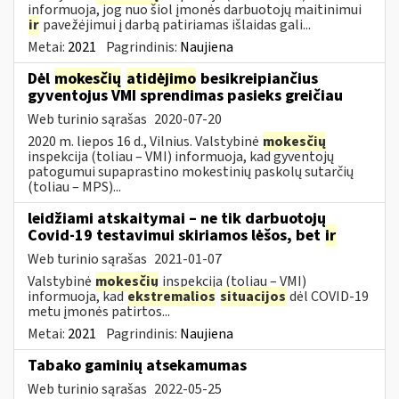
informuoja, jog nuo šiol įmonės darbuotojų maitinimui
ir
pavežėjimui į darbą patiriamas išlaidas gali...
Metai:
2021
Pagrindinis:
Naujiena
Dėl
mokesčių
atidėjimo
besikreipiančius
gyventojus VMI sprendimas pasieks greičiau
Web turinio sąrašas
2020-07-20
2020 m. liepos 16 d., Vilnius. Valstybinė
mokesčių
inspekcija (toliau – VMI) informuoja, kad gyventojų
patogumui supaprastino mokestinių paskolų sutarčių
(toliau – MPS)...
leidžiami atskaitymai – ne tik darbuotojų
Covid-19 testavimui skiriamos lėšos, bet
ir
Web turinio sąrašas
2021-01-07
Valstybinė
mokesčių
inspekcija (toliau – VMI)
informuoja, kad
ekstremalios
situacijos
dėl COVID-19
metu įmonės patirtos...
Metai:
2021
Pagrindinis:
Naujiena
Tabako gaminių atsekamumas
Web turinio sąrašas
2022-05-25