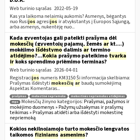
D.U.K.
Web turinio sąrašas
2022-05-19
Kas yra laikoma nelaimių aukomis? Asmenys, bėgantys
nuo Rusi
jos
agresi
jos
ir atvykstantys į Europos Sąjungą,
arba asmenys, nukentėję nuo...
Kada gyventojas gali pateikti prašymą dėl
mokesčių
(gyventojų pajamų, žemės
ar
kt....)
mokėjimo
išdėstymo
dalimis
ar
termino
atidėjimo
?...
Kokia
prašymo pateikimo
tvarka
ir
koks sprendimo priėmimo terminas?
Web turinio sąrašas
2026-04-01
Registraci
jos
numeris KM3150 Ši informacija skelbiama:
Prašymas išdėstyti
mokesčių
ar
baudų sumokėjimą
Aspektas Komentaras...
prašymas
mokestinė nepriemoka
mokestinės nepriemokos atidėjimas
Mokesčių žinyno kategorijos:
Prašymai, pažymos ir
mps
mokėjimo duomenys » Pažymų užsakymas ir prašymų
teikimas » Prašymas atidėti arba išdėstyti mokestinę
nepriemoką
Kokios nekilnojamojo turto mokesčio lengvatos
taikomos
fiziniams
asmenims
?