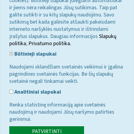
cookies). Būtinieji slapukai įdiegiami automatiškai
ir jiems nėra reikalingas Jūsų sutikimas. Taip pat
galite sutikti ir su kitų slapukų naudojimu. Savo
sutikimą bet kada galėsite atšaukti pakeisdami
interneto naršyklės nustatymus ir ištrindami
įrašytus slapukus. Daugiau informacijos
Slapukų
politika
;
Privatumo politika.
Būtinieji slapukai
Naudojami sklandžiam svetainės veikimui ir įgalina
pagrindines svetainės funkcijas. Be šių slapukų
svetainė negali tinkamai veikti.
Analitiniai slapukai
Renka statistinę informaciją apie svetainės
naudojimą ir naudojami Jūsų naršymo patirties
gerinimui.
PATVIRTINTI