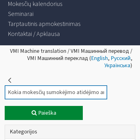
Mokesčių kalendorius
Seminarai
Tarptautinis apmokestinimas
Kontaktai / Apklausa
VMI Machine translation / VMI Машинный перевод /
VMI Машинний переклад (
English
,
Русский
,
Українська
)
Paieška
Kategorijos