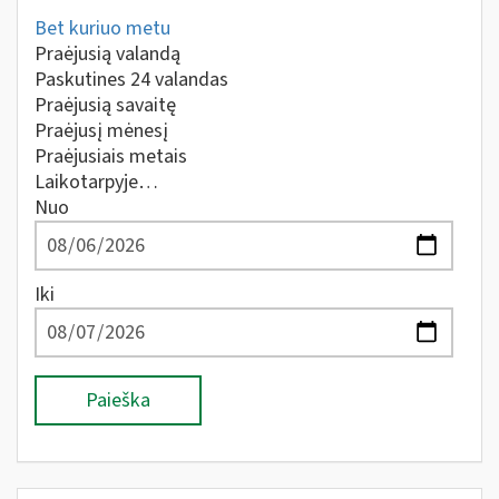
Bet kuriuo metu
Praėjusią valandą
Paskutines 24 valandas
Praėjusią savaitę
Praėjusį mėnesį
Praėjusiais metais
Laikotarpyje…
Nuo
Iki
Paieška