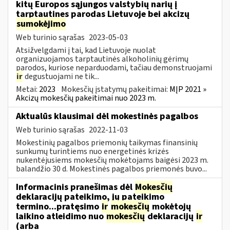
kitų Europos sąjungos valstybių narių į
tarptautines parodas Lietuvoje bei akcizų
sumokėjimo
Web turinio sąrašas
2023-05-03
Atsižvelgdami į tai, kad Lietuvoje nuolat
organizuojamos tarptautinės alkoholinių gėrimų
parodos, kuriose neparduodami, tačiau demonstruojami
ir
degustuojami ne tik...
Metai:
2023
Mokesčių įstatymų pakeitimai:
MĮP 2021 »
Akcizų mokesčių pakeitimai nuo 2023 m.
Aktualūs klausimai dėl mokestinės pagalbos
Web turinio sąrašas
2022-11-03
Mokestinių pagalbos priemonių taikymas finansinių
sunkumų turintiems nuo energetinės krizės
nukentėjusiems mokesčių mokėtojams baigėsi 2023 m.
balandžio 30 d. Mokestinės pagalbos priemonės buvo...
Informacinis pranešimas dėl
Mokesčių
deklaracijų pateikimo, jų pateikimo
termino...pratęsimo
ir
mokesčių
mokėtojų
laikino atleidimo nuo
mokesčių
deklaracijų
ir
(arba