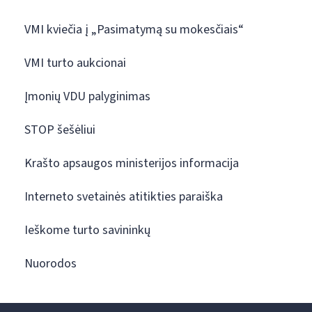
VMI kviečia į „Pasimatymą su mokesčiais“
VMI turto aukcionai
Įmonių VDU palyginimas
STOP šešėliui
Krašto apsaugos ministerijos informacija
Interneto svetainės atitikties paraiška
Ieškome turto savininkų
Nuorodos