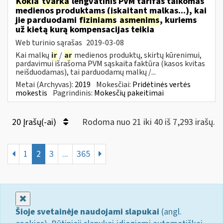
Kokia
tvarka
lengvatinis PVM tarifas taikomas
medienos produktams (įskaitant malkas...), kai
jie parduodami
fiziniams
asmenims
, kuriems
už kietą kurą kompensacijas teikia
Web turinio sąrašas
2019-03-08
Kai malkų
ir
/
ar
medienos produktų, skirtų kūrenimui,
pardavimui išrašoma PVM sąskaita faktūra (kasos kvitas
neišduodamas), tai parduodamų malkų /...
Metai (Archyvas):
2019
Mokesčiai:
Pridėtinės vertės
mokestis
Pagrindinis:
Mokesčių pakeitimai
20 Įrašų(-ai)
Rodoma nuo 21 iki 40 iš 7,293 irašų.
1
2
3
...
365
Uždaryti
Šioje svetainėje naudojami slapukai
(angl.