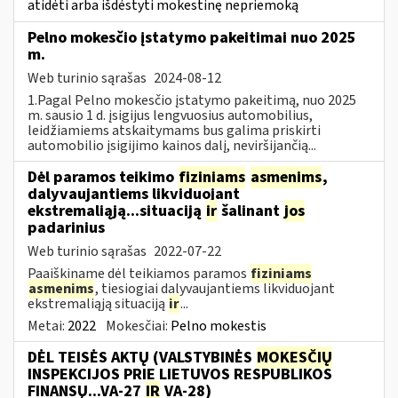
atidėti arba išdėstyti mokestinę nepriemoką
Pelno mokesčio įstatymo pakeitimai nuo 2025
m.
Web turinio sąrašas
2024-08-12
1.Pagal Pelno mokesčio įstatymo pakeitimą, nuo 2025
m. sausio 1 d. įsigijus lengvuosius automobilius,
leidžiamiems atskaitymams bus galima priskirti
automobilio įsigijimo kainos dalį, neviršijančią...
Dėl paramos teikimo
fiziniams
asmenims
,
dalyvaujantiems likviduojant
ekstremaliąją...situaciją
ir
šalinant
jos
padarinius
Web turinio sąrašas
2022-07-22
Paaiškiname dėl teikiamos paramos
fiziniams
asmenims
, tiesiogiai dalyvaujantiems likviduojant
ekstremaliąją situaciją
ir
...
Metai:
2022
Mokesčiai:
Pelno mokestis
DĖL TEISĖS AKTŲ (VALSTYBINĖS
MOKESČIŲ
INSPEKCIJOS PRIE LIETUVOS RESPUBLIKOS
FINANSŲ...VA-27
IR
VA-28)