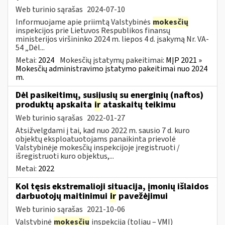
Web turinio sąrašas
2024-07-10
Informuojame apie priimtą Valstybinės
mokesčių
inspekcijos prie Lietuvos Respublikos finansų
ministerijos viršininko 2024 m. liepos 4 d. įsakymą Nr. VA-
54 „Dėl...
Metai:
2024
Mokesčių įstatymų pakeitimai:
MĮP 2021 »
Mokesčių administravimo įstatymo pakeitimai nuo 2024
m.
Dėl pasikeitimų, susijusių su energinių (naftos)
produktų apskaita
ir
ataskaitų teikimu
Web turinio sąrašas
2022-01-27
Atsižvelgdami į tai, kad nuo 2022 m. sausio 7 d. kuro
objektų eksploatuotojams panaikinta prievolė
Valstybinėje mokesčių inspekcijoje įregistruoti /
išregistruoti kuro objektus,...
Metai:
2022
Kol tęsis ekstremalioji situacija, įmonių išlaidos
darbuotojų maitinimui
ir
pavežėjimui
Web turinio sąrašas
2021-10-06
Valstybinė
mokesčių
inspekcija (toliau – VMI)