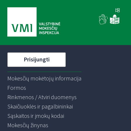
Prisijungti
Mokesčių mokėtojų informacija
Formos
Rinkmenos / Atviri duomenys
Skaičiuoklės ir pagalbininkai
Sąskaitos ir įmokų kodai
Mokesčių žinynas