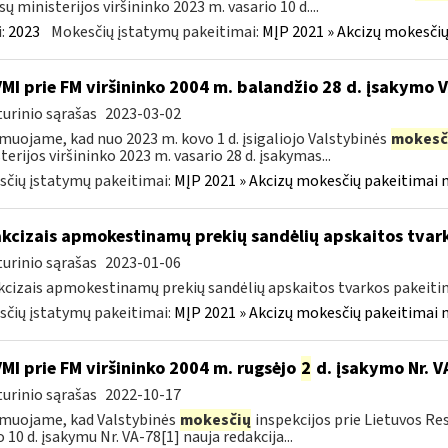
sų ministerijos viršininko 2023 m. vasario 10 d....
:
2023
Mokesčių įstatymų pakeitimai:
MĮP 2021 » Akcizų mokesčių
VMI prie FM viršininko 2004 m. balandžio 28 d. įsakymo 
urinio sąrašas
2023-03-02
muojame, kad nuo 2023 m. kovo 1 d. įsigaliojo Valstybinės
mokesč
terijos viršininko 2023 m. vasario 28 d. įsakymas...
čių įstatymų pakeitimai:
MĮP 2021 » Akcizų mokesčių pakeitimai 
akcizais apmokestinamų prekių sandėlių apskaitos tvar
urinio sąrašas
2023-01-06
kcizais apmokestinamų prekių sandėlių apskaitos tvarkos pakeit
čių įstatymų pakeitimai:
MĮP 2021 » Akcizų mokesčių pakeitimai 
VMI prie FM viršininko 2004 m. rugsėjo
2
d. įsakymo Nr. V
urinio sąrašas
2022-10-17
muojame, kad Valstybinės
mokesčių
inspekcijos prie Lietuvos Re
o 10 d. įsakymu Nr. VA-78[1] nauja redakcija...