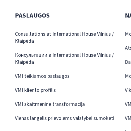
PASLAUGOS
N
Consultations at International House Vilnius /
Mo
Klaipėda
At
Консультации в International House Vilnius /
Klaipėda
Da
VMI teikiamos paslaugos
Mo
VMI kliento profilis
Vi
VMI skaitmeninė transformacija
VM
Vienas langelis prievolėms valstybei sumokėti
VM