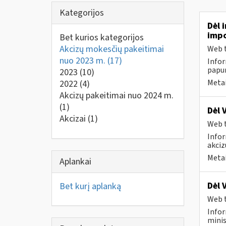
Kategorijos
Dėl 
impo
Bet kurios kategorijos
Akcizų mokesčių pakeitimai
Web t
nuo 2023 m.
(17)
Infor
papun
2023
(10)
Metai
2022
(4)
Akcizų pakeitimai nuo 2024 m.
(1)
Dėl 
Akcizai
(1)
Web t
Infor
akciz
Metai
Aplankai
Dėl 
Bet kurį aplanką
Web t
Infor
minis