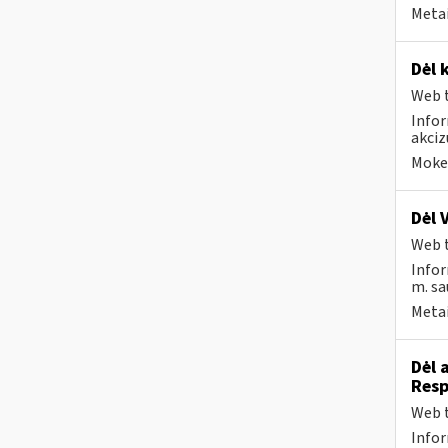
Metai
Dėl 
Web t
Infor
akci
Mokes
Dėl 
Web t
Infor
m. sa
Metai
Dėl 
Resp
Web t
Infor