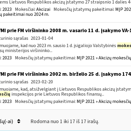
iems Lietuvos Respublikos akcizų įstatymo 27 straipsnio 1 dalies 4–
:
2023
Mokesčiai:
Akcizai
Mokesčių įstatymų pakeitimai:
MĮP 202
ų pakeitimai nuo 2024 m.
VMI prie FM viršininko 2008 m. vasario 11 d. įsakymo VA
urinio sąrašas
2023-01-04
muojame, kad nuo 2023 m. sausio 1 d. įsigaliojo Valstybinės
mokes
sų ministerijos viršininko...
:
2023
Mokesčių įstatymų pakeitimai:
MĮP 2021 » Akcizų mokesčių
VMI prie FM viršininko 2002 m. birželio 25 d. įsakymo 17
urinio sąrašas
2023-02-20
muojame, kad, atsižvelgiant į Lietuvos Respublikos akcizų įstaty
sčių
inspekcijos prie Lietuvos Respublikos finansų...
:
2023
Mokesčių įstatymų pakeitimai:
MĮP 2021 » Akcizų mokesčių
šų(-ai)
Rodoma nuo 1 iki 17 iš 17 irašų.