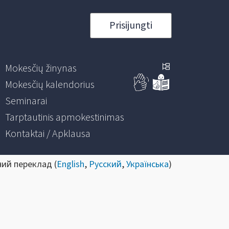
Prisijungti
Mokesčių žinynas
Mokesčių kalendorius
Seminarai
Tarptautinis apmokestinimas
Kontaktai / Apklausa
ний переклад (
English
,
Русский
,
Українська
)