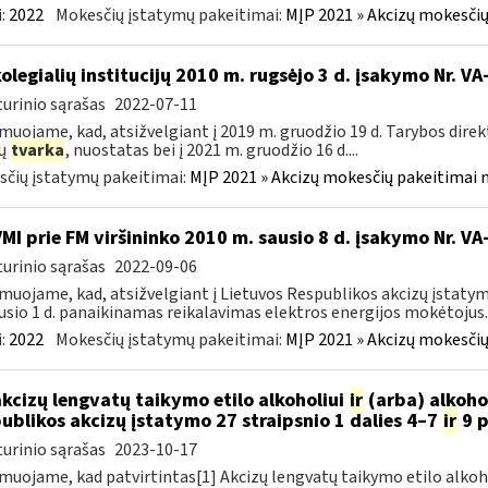
:
2022
Mokesčių įstatymų pakeitimai:
MĮP 2021 » Akcizų mokesčių
kolegialių institucijų 2010 m. rugsėjo 3 d. įsakymo Nr. 
urinio sąrašas
2022-07-11
muojame, kad, atsižvelgiant į 2019 m. gruodžio 19 d. Tarybos dire
zų
tvarka
, nuostatas bei į 2021 m. gruodžio 16 d....
čių įstatymų pakeitimai:
MĮP 2021 » Akcizų mokesčių pakeitimai 
VMI prie FM viršininko 2010 m. sausio 8 d. įsakymo Nr. V
urinio sąrašas
2022-09-06
muojame, kad, atsižvelgiant į Lietuvos Respublikos akcizų įstatym
usio 1 d. panaikinamas reikalavimas elektros energijos mokėtojus..
:
2022
Mokesčių įstatymų pakeitimai:
MĮP 2021 » Akcizų mokesčių
akcizų lengvatų taikymo etilo alkoholiui
ir
(arba) alkoho
ublikos akcizų įstatymo 27 straipsnio 1 dalies 4–7
ir
9 p
urinio sąrašas
2023-10-17
muojame, kad patvirtintas[1] Akcizų lengvatų taikymo etilo alkoh