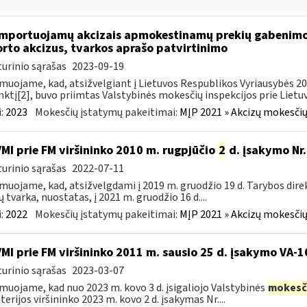
importuojamų akcizais apmokestinamų prekių gabenimo,
rto akcizus, tvarkos aprašo patvirtinimo
urinio sąrašas
2023-09-19
muojame, kad, atsižvelgiant į Lietuvos Respublikos Vyriausybės 2002
ktį[2], buvo priimtas Valstybinės mokesčių inspekcijos prie Lietuvo
:
2023
Mokesčių įstatymų pakeitimai:
MĮP 2021 » Akcizų mokesčių
VMI prie FM viršininko 2010 m. rugpjūčio
2
d. įsakymo Nr.
urinio sąrašas
2022-07-11
muojame, kad, atsižvelgdami į 2019 m. gruodžio 19 d. Tarybos dire
ų tvarka, nuostatas, į 2021 m. gruodžio 16 d....
:
2022
Mokesčių įstatymų pakeitimai:
MĮP 2021 » Akcizų mokesčių
VMI prie FM viršininko 2011 m. sausio 25 d. įsakymo VA-
urinio sąrašas
2023-03-07
muojame, kad nuo 2023 m. kovo 3 d. įsigaliojo Valstybinės
mokesč
terijos viršininko 2023 m. kovo 2 d. įsakymas Nr....