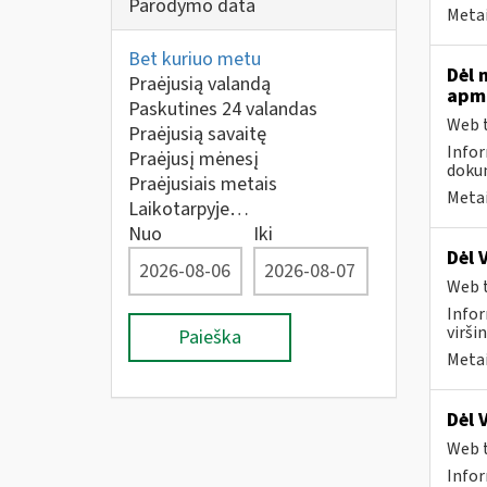
Parodymo data
Metai
Bet kuriuo metu
Dėl 
Praėjusią valandą
apmo
Paskutines 24 valandas
Web t
Praėjusią savaitę
Infor
Praėjusį mėnesį
dokum
Praėjusiais metais
Metai
Laikotarpyje…
Nuo
Iki
Dėl 
Web t
Infor
virši
Paieška
Metai
Dėl 
Web t
Infor