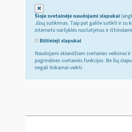
Uždaryti
Šioje svetainėje naudojami slapukai
(angl
Jūsų sutikimas. Taip pat galite sutikti ir s
interneto naršyklės nustatymus ir ištrindam
Būtinieji slapukai
Naudojami sklandžiam svetainės veikimui ir 
pagrindines svetainės funkcijas. Be šių slap
negali tinkamai veikti.