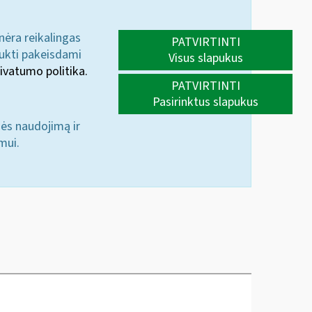
 nėra reikalingas
PATVIRTINTI
aukti pakeisdami
Visus slapukus
ivatumo politika.
PATVIRTINTI
Pasirinktus slapukus
nės naudojimą ir
mui.