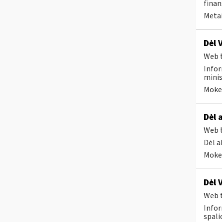
finan
Metai
Dėl 
Web t
Infor
minis
Mokes
Dėl 
Web t
Dėl a
Mokes
Dėl 
Web t
Infor
spali