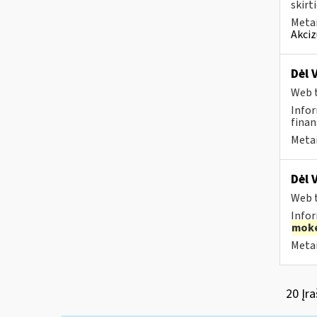
skirt
Metai
Akciz
Dėl 
Web t
Infor
finan
Metai
Dėl 
Web t
Infor
moke
Metai
20 Įra