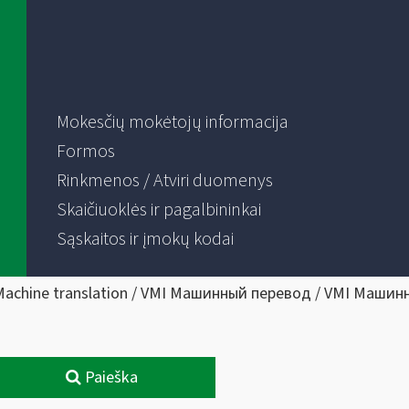
Mokesčių mokėtojų informacija
Formos
Rinkmenos / Atviri duomenys
Skaičiuoklės ir pagalbininkai
Sąskaitos ir įmokų kodai
Machine translation / VMI Машинный перевод / VMI Машин
Paieška