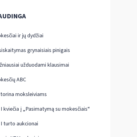
AUDINGA
kesčiai ir jų dydžiai
siskaitymas grynaisiais pinigais
žniausiai užduodami klausimai
kesčių ABC
ktorina moksleiviams
I kviečia į „Pasimatymą su mokesčiais“
I turto aukcionai