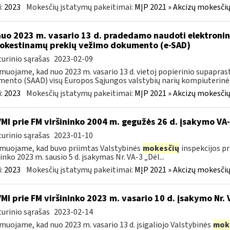
:
2023
Mokesčių įstatymų pakeitimai:
MĮP 2021 » Akcizų mokesčių
nuo 2023 m. vasario 13 d. pradedamo naudoti elektronin
kestinamų prekių vežimo dokumento (e-SAD)
urinio sąrašas
2023-02-09
muojame, kad nuo 2023 m. vasario 13 d. vietoj popierinio supapr
ento (SAAD) visų Europos Sąjungos valstybių narių kompiuterinės
:
2023
Mokesčių įstatymų pakeitimai:
MĮP 2021 » Akcizų mokesčių
VMI prie FM viršininko 2004 m. gegužės 26 d. įsakymo V
urinio sąrašas
2023-01-10
muojame, kad buvo priimtas Valstybinės
mokesčių
inspekcijos pr
ninko 2023 m. sausio 5 d. įsakymas Nr. VA-3 „Dėl...
:
2023
Mokesčių įstatymų pakeitimai:
MĮP 2021 » Akcizų mokesčių
VMI prie FM viršininko 2023 m. vasario 10 d. įsakymo Nr. 
urinio sąrašas
2023-02-14
muojame, kad nuo 2023 m. vasario 13 d. įsigaliojo Valstybinės
mok