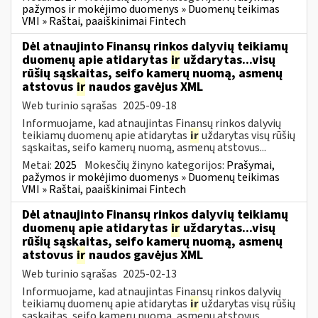
pažymos ir mokėjimo duomenys » Duomenų teikimas
VMI » Raštai, paaiškinimai Fintech
Dėl atnaujinto Finansų rinkos dalyvių teikiamų
duomenų apie atidarytas
ir
uždarytas...visų
rūšių sąskaitas, seifo kamerų nuomą, asmenų
atstovus
ir
naudos gavėjus XML
Web turinio sąrašas
2025-09-18
Informuojame, kad atnaujintas Finansų rinkos dalyvių
teikiamų duomenų apie atidarytas
ir
uždarytas visų rūšių
sąskaitas, seifo kamerų nuomą, asmenų atstovus...
Metai:
2025
Mokesčių žinyno kategorijos:
Prašymai,
pažymos ir mokėjimo duomenys » Duomenų teikimas
VMI » Raštai, paaiškinimai Fintech
Dėl atnaujinto Finansų rinkos dalyvių teikiamų
duomenų apie atidarytas
ir
uždarytas...visų
rūšių sąskaitas, seifo kamerų nuomą, asmenų
atstovus
ir
naudos gavėjus XML
Web turinio sąrašas
2025-02-13
Informuojame, kad atnaujintas Finansų rinkos dalyvių
teikiamų duomenų apie atidarytas
ir
uždarytas visų rūšių
sąskaitas, seifo kamerų nuomą, asmenų atstovus...