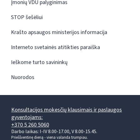
Įmonių VDU palyginimas
STOP šešėliui
Krašto apsaugos ministerijos informacija
Interneto svetainės atitikties paraiška
Ieškome turto savininkų
Nuorodos
Konsultacijos mokesčių klausimais ir paslaugos
gyventojams:
+370 5 260 5060
Darbo laikas: I-IV 8.00-17.00, V 8.00-15.45.
Prieššventinę dieną - viena valanda trumpiau.