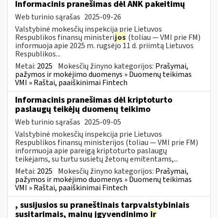
Informacinis pranešimas dėl ANK pakeitimų
Web turinio sąrašas
2025-09-26
Valstybinė mokesčių inspekcija prie Lietuvos
Respublikos finansų ministeri
jos
(toliau — VMI prie FM)
informuoja apie 2025 m. rugsėjo 11 d. priimtą Lietuvos
Respublikos...
Metai:
2025
Mokesčių žinyno kategorijos:
Prašymai,
pažymos ir mokėjimo duomenys » Duomenų teikimas
VMI » Raštai, paaiškinimai Fintech
Informacinis pranešimas dėl kriptoturto
paslaugų teikėjų duomenų teikimo
Web turinio sąrašas
2025-09-05
Valstybinė mokesčių inspekcija prie Lietuvos
Respublikos finansų ministerijos (toliau — VMI prie FM)
informuoja apie pareigą kriptoturto paslaugų
teikėjams, su turtu susietų žetonų emitentams,...
Metai:
2025
Mokesčių žinyno kategorijos:
Prašymai,
pažymos ir mokėjimo duomenys » Duomenų teikimas
VMI » Raštai, paaiškinimai Fintech
, susijusios su praneštinais tarpvalstybiniais
susitarimais, mainų įgyvendinimo
ir