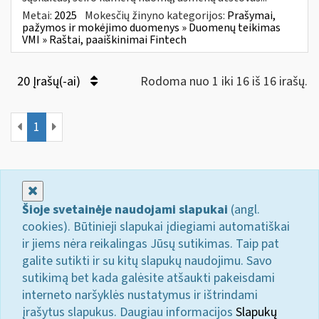
Metai:
2025
Mokesčių žinyno kategorijos:
Prašymai,
pažymos ir mokėjimo duomenys » Duomenų teikimas
VMI » Raštai, paaiškinimai Fintech
20 Įrašų(-ai)
Rodoma nuo 1 iki 16 iš 16 irašų.
1
Uždaryti
Šioje svetainėje naudojami slapukai
(angl.
cookies). Būtinieji slapukai įdiegiami automatiškai
ir jiems nėra reikalingas Jūsų sutikimas. Taip pat
galite sutikti ir su kitų slapukų naudojimu. Savo
sutikimą bet kada galėsite atšaukti pakeisdami
interneto naršyklės nustatymus ir ištrindami
įrašytus slapukus. Daugiau informacijos
Slapukų