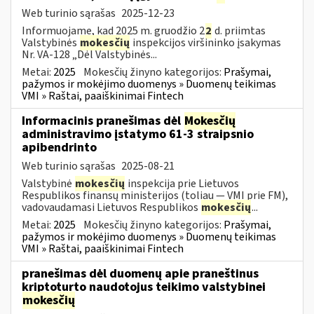
Web turinio sąrašas
2025-12-23
Informuojame, kad 2025 m. gruodžio 2
2
d. priimtas
Valstybinės
mokesčių
inspekcijos viršininko įsakymas
Nr. VA-128 „Dėl Valstybinės...
Metai:
2025
Mokesčių žinyno kategorijos:
Prašymai,
pažymos ir mokėjimo duomenys » Duomenų teikimas
VMI » Raštai, paaiškinimai Fintech
Informacinis pranešimas dėl
Mokesčių
administravimo įstatymo 61-3 straipsnio
apibendrinto
Web turinio sąrašas
2025-08-21
Valstybinė
mokesčių
inspekcija prie Lietuvos
Respublikos finansų ministerijos (toliau — VMI prie FM),
vadovaudamasi Lietuvos Respublikos
mokesčių
...
Metai:
2025
Mokesčių žinyno kategorijos:
Prašymai,
pažymos ir mokėjimo duomenys » Duomenų teikimas
VMI » Raštai, paaiškinimai Fintech
pranešimas dėl duomenų apie praneštinus
kriptoturto naudotojus teikimo valstybinei
mokesčių