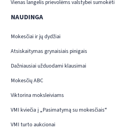
Vienas langelis prievolėms valstybei sumokėti
NAUDINGA
Mokesčiai ir jų dydžiai
Atsiskaitymas grynaisiais pinigais
Dažniausiai užduodami klausimai
Mokesčių ABC
Viktorina moksleiviams
VMI kviečia į „Pasimatymą su mokesčiais“
VMI turto aukcionai