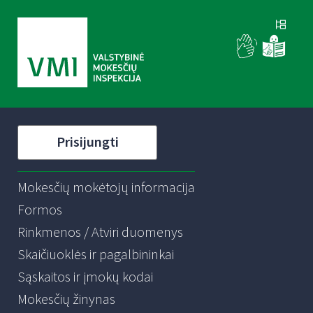
Prisijungti
Mokesčių mokėtojų informacija
Formos
Rinkmenos / Atviri duomenys
Skaičiuoklės ir pagalbininkai
Sąskaitos ir įmokų kodai
Mokesčių žinynas