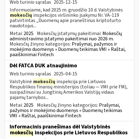
Web turinio sąrašas
2025-12-15
Informuojame, kad 2025 m. gruodžio 10 d. Valstybinės
mokesčių
inspekcijos viršininko įsakymu Nr. VA-119
patvirtintas „Duomenų apie praneštinus kriptoturto
naudotojus...
Metai:
2025
Mokesčių įstatymų pakeitimai:
Mokesčių
administravimo įstatymo pakeitimai nuo 2026 m.
Mokesčių žinyno kategorijos:
Prašymai, pažymos ir
mokėjimo duomenys » Duomenų teikimas VMI » Raštai,
paaiškinimai Fintech
Dėl FATCA DUK atnaujinimo
Web turinio sąrašas
2025-04-15
Valstybinė
mokesčių
inspekcija prie Lietuvos
Respublikos finansų ministerijos (toliau — VMI prie FM),
susipažinusi su Jungtinių Amerikos Valstijų vidaus
pajamų tarnybos...
Metai:
2025
Mokesčių žinyno kategorijos:
Prašymai,
pažymos ir mokėjimo duomenys » Duomenų teikimas
VMI » Raštai, paaiškinimai Fintech
Informacinis pranešimas dėl Valstybinės
mokesčių
inspekcijos prie Lietuvos Respublikos