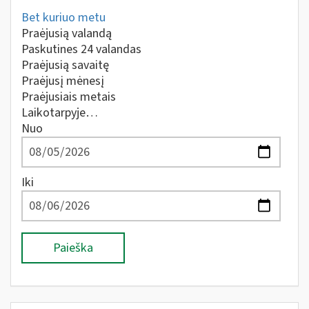
Bet kuriuo metu
Praėjusią valandą
Paskutines 24 valandas
Praėjusią savaitę
Praėjusį mėnesį
Praėjusiais metais
Laikotarpyje…
Nuo
Iki
Paieška