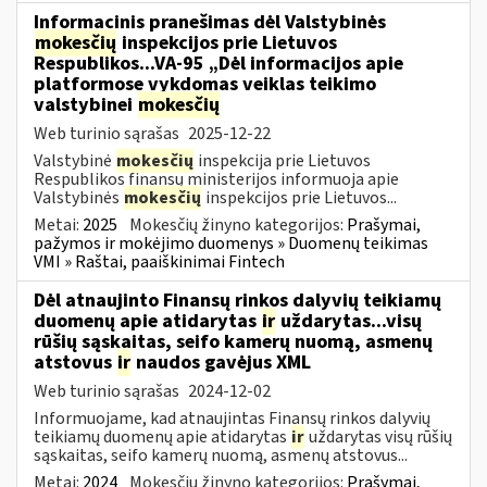
Informacinis pranešimas dėl Valstybinės
mokesčių
inspekcijos prie Lietuvos
Respublikos...VA-95 „Dėl informacijos apie
platformose vykdomas veiklas teikimo
valstybinei
mokesčių
Web turinio sąrašas
2025-12-22
Valstybinė
mokesčių
inspekcija prie Lietuvos
Respublikos finansų ministerijos informuoja apie
Valstybinės
mokesčių
inspekcijos prie Lietuvos...
Metai:
2025
Mokesčių žinyno kategorijos:
Prašymai,
pažymos ir mokėjimo duomenys » Duomenų teikimas
VMI » Raštai, paaiškinimai Fintech
Dėl atnaujinto Finansų rinkos dalyvių teikiamų
duomenų apie atidarytas
ir
uždarytas...visų
rūšių sąskaitas, seifo kamerų nuomą, asmenų
atstovus
ir
naudos gavėjus XML
Web turinio sąrašas
2024-12-02
Informuojame, kad atnaujintas Finansų rinkos dalyvių
teikiamų duomenų apie atidarytas
ir
uždarytas visų rūšių
sąskaitas, seifo kamerų nuomą, asmenų atstovus...
Metai:
2024
Mokesčių žinyno kategorijos:
Prašymai,