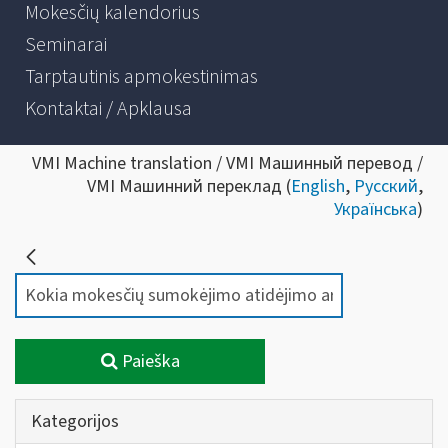
Mokesčių kalendorius
Seminarai
Tarptautinis apmokestinimas
Kontaktai / Apklausa
VMI Machine translation / VMI Машинный перевод /
VMI Машинний переклад (
English
,
Русский
,
Українська
)
Paieška
Kategorijos