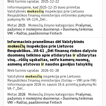
Web turinio sąrašas
2025-12-22
Informuojame, kad 2025-12-15 buvo priimtas
Valstybinės
mokesčių
inspekcijos prie Lietuvos
Respublikos finansų ministerijos viršininko įsakymas
įsakymą Nr. VA-124 „Dėl...
Metai:
2025
Mokesčių žinyno kategorijos:
Prašymai,
pažymos ir mokėjimo duomenys » Duomenų teikimas
VMI » Raštai, paaiškinimai Fintech
Informacinis pranešimas dėl Valstybinės
mokesčių
inspekcijos prie Lietuvos
Respublikos...VA-61 „Dėl finansų rinkos dalyvio
duomenų teikimo apie atidarytas
ir
uždarytas
visų...rūšių sąskaitas, seifo kamerų nuomą,
asmenų atstovus
ir
naudos gavėjus taisyklių
Web turinio sąrašas
2026-01-28
Valstybinė
mokesčių
inspekcija prie Lietuvos
Respublikos finansų ministerijos (toliau — VMI prie FM)
informuoja apie 2026 m. sausio 16 d. priimtą įsakymą Nr.
VA-7 „Dėl...
Metai:
2026
Mokesčių žinyno kategorijos:
Prašymai,
pažymos ir mokėjimo duomenys » Duomenų teikimas
VMI » Raštai, paaiškinimai Fintech