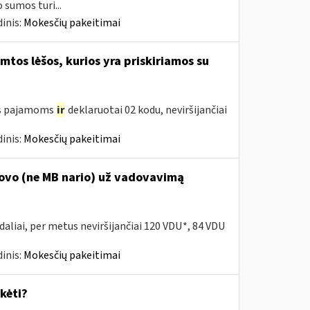
sumos turi...
inis:
Mokesčių pakeitimai
tos lėšos, kurios yra priskiriamos su
oms pajamoms
ir
deklaruotai 02 kodu, neviršijančiai
inis:
Mokesčių pakeitimai
dovo (ne MB nario) už vadovavimą
daliai, per metus neviršijančiai 120 VDU*, 84 VDU
inis:
Mokesčių pakeitimai
kėti?