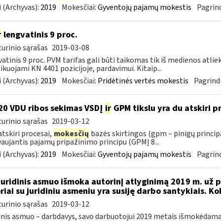
 (Archyvas):
2019
Mokesčiai:
Gyventojų pajamų mokestis
Pagrind
r
lengvatinis 9 proc.
urinio sąrašas
2019-03-08
atinis 9 proc. PVM tarifas gali būti taikomas tik iš medienos atlie
fikuojami KN 4401 pozicijoje, pardavimui. Kitaip...
 (Archyvas):
2019
Mokesčiai:
Pridėtinės vertės mokestis
Pagrindi
0 VDU ribos sekimas VSDĮ
ir
GPM tikslu yra du atskiri pro
urinio sąrašas
2019-03-12
 atskiri procesai,
mokesčių
bazės skirtingos (gpm – pinigų princip
aujantis pajamų pripažinimo principu (GPMĮ 8...
 (Archyvas):
2019
Mokesčiai:
Gyventojų pajamų mokestis
Pagrind
Juridinis asmuo išmoka autorinį atlyginimą 2019 m. už p
riai su juridiniu asmeniu yra susiję darbo santykiais. K
urinio sąrašas
2019-03-12
inis asmuo – darbdavys, savo darbuotojui 2019 metais išmokėdamas