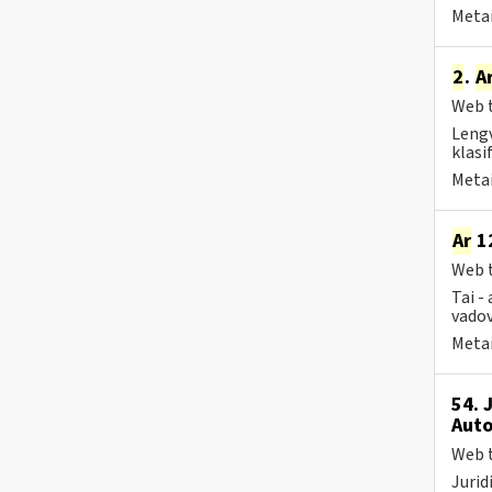
Metai
2
.
A
Web t
Lengv
klasi
Metai
Ar
12
Web t
Tai -
vadov
Metai
54. 
Auto
Web t
Jurid