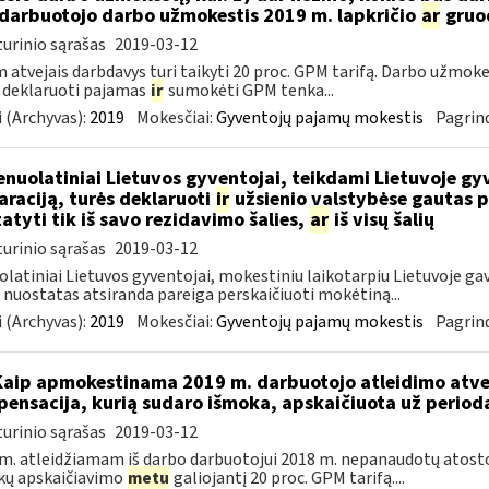
darbuotojo darbo užmokestis 2019 m. lapkričio
ar
gruo
urinio sąrašas
2019-03-12
 atvejais darbdavys turi taikyti 20 proc. GPM tarifą. Darbo užmokes
 deklaruoti pajamas
ir
sumokėti GPM tenka...
 (Archyvas):
2019
Mokesčiai:
Gyventojų pajamų mokestis
Pagrind
nuolatiniai Lietuvos gyventojai, teikdami Lietuvoje gy
araciją, turės deklaruoti
ir
užsienio valstybėse gautas p
tatyti tik iš savo rezidavimo šalies,
ar
iš visų šalių
urinio sąrašas
2019-03-12
latiniai Lietuvos gyventojai, mokestiniu laikotarpiu Lietuvoje gav
nuostatas atsiranda pareiga perskaičiuoti mokėtiną...
 (Archyvas):
2019
Mokesčiai:
Gyventojų pajamų mokestis
Pagrind
Kaip apmokestinama 2019 m. darbuotojo atleidimo atv
ensacija, kurią sudaro išmoka, apskaičiuota už periodą 
urinio sąrašas
2019-03-12
m. atleidžiamam iš darbo darbuotojui 2018 m. nepanaudotų ato
kų apskaičiavimo
metu
galiojantį 20 proc. GPM tarifą....