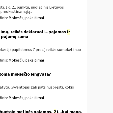
. 1 d. 21 punktu, nuolatinis Lietuvos
 apmokestinamųjų...
inis:
Mokesčių pakeitimai
nimą, reikės deklaruoti...pajamas
ir
ių pajamų suma
mokestį (papildomus 7 proc.) reikės sumokėti nuo
.
inis:
Mokesčių pakeitimai
ikoma mokesčio lengvata?
tyta. Gyventojas gali pats nuspręsti, kokio
inis:
Mokesčių pakeitimai
arbuotojo metinės pajamos,
2
)...kai mano,