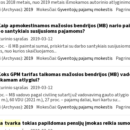
tos 2018 metais, nuo 2019 metais išmokamos autorinio atlyginimo 
 (Archyvas):
2019
Mokesčiai:
Gyventojų pajamų mokestis
Pagrind
Kaip apmokestinamos mažosios bendrijos (MB) nario paim
o santykiais susijusioms pajamoms?
urinio sąrašas
2019-03-12
oc. - iš MB paimtai sumai, priskirtai su darbo santykiais susijusi
, nuo kurios skaičiuojamos...
 (Archyvas):
2019
Mokesčiai:
Gyventojų pajamų mokestis
Pagrind
Koks GPM tarifas taikomas mažosios bendrijos (MB) va
kamam atlygiui?
urinio sąrašas
2019-03-12
oc. – MB vadovo pagal civilinę sutartį už vadovavimą gauto atlygio 
 m.), 60 VDU (2021 m.), 27 proc. – pajamų daliai, kuri kartu su:...
 (Archyvas):
2019
Mokesčiai:
Gyventojų pajamų mokestis
Pagrind
ia
tvarka
tokias papildomas pensijų įmokas reikia sumo