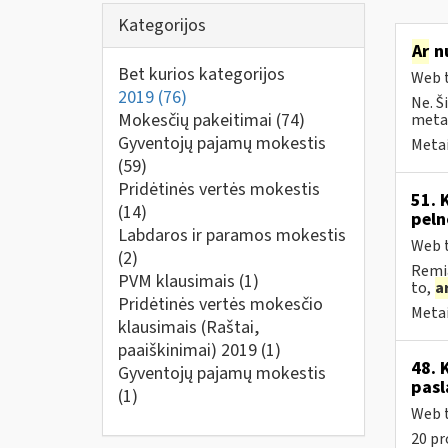
Kategorijos
Ar
nu
Bet kurios kategorijos
Web t
2019
(76)
Ne. Š
Mokesčių pakeitimai
(74)
metai
Gyventojų pajamų mokestis
Metai
(59)
Pridėtinės vertės mokestis
51. 
(14)
peln
Labdaros ir paramos mokestis
Web t
(2)
Remia
PVM klausimais
(1)
to,
a
Pridėtinės vertės mokesčio
Metai
klausimais (Raštai,
paaiškinimai) 2019
(1)
48. 
Gyventojų pajamų mokestis
pasl
(1)
Web t
20 pr