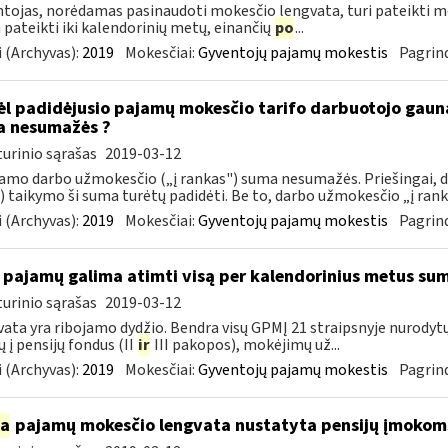
tojas, norėdamas pasinaudoti mokesčio lengvata, turi pateikti me
a pateikti iki kalendorinių metų, einančių
po
...
 (Archyvas):
2019
Mokesčiai:
Gyventojų pajamų mokestis
Pagrind
l padidėjusio pajamų mokesčio tarifo darbuotojo gau
 nesumažės ?
urinio sąrašas
2019-03-12
mo darbo užmokesčio („į rankas") suma nesumažės. Priešingai,
 taikymo ši suma turėtų padidėti. Be to, darbo užmokesčio „į rank
 (Archyvas):
2019
Mokesčiai:
Gyventojų pajamų mokestis
Pagrind
 pajamų galima atimti visą per kalendorinius metus su
urinio sąrašas
2019-03-12
ata yra ribojamo dydžio. Bendra visų GPMĮ 21 straipsnyje nurody
 į pensijų fondus (II
ir
III pakopos), mokėjimų už...
 (Archyvas):
2019
Mokesčiai:
Gyventojų pajamų mokestis
Pagrind
ia
pajamų mokesčio lengvata nustatyta pensijų įmokoms