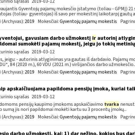
urinio sąrašas
2019-03-12
aujantis Gyventojų pajamų mokesčio įstatymo (toliau - GPMĮ) 21 str
tojas (toliau- gyventojas) iš savo per mokestinį laikotarpį gautų
 (Archyvas):
2019
Mokesčiai:
Gyventojų pajamų mokestis
Pagrind
ventojui, gavusiam darbo užmokestį
ir
autorinį atlygi
ldomai sumokėti pajamų mokestį, jeigu jo tokių metin
urinio sąrašas
2019-03-12
s, jeigu: - autorinis atlyginimas yra gautas iš darbdavio. Pajamų 
DU*, 84 (2020 m.), 60 VDU (2021 m.) viršijančios darbo užmokesčio..
 (Archyvas):
2019
Mokesčiai:
Gyventojų pajamų mokestis
Pagrind
aip apskaičiuojama papildoma pensijų įmoka, kuriai ta
urinio sąrašas
2019-03-12
ldomoms pensijų kaupimo įmokoms apskaičiavimo
tvarka
nenusta
o sumą jis nori papildomai mokėti kartu su 3 procentų įmokų...
 (Archyvas):
2019
Mokesčiai:
Gyventojų pajamų mokestis
Pagrind
sio darbo užmokestį, kai: 1) dar nežino, kokios bus d