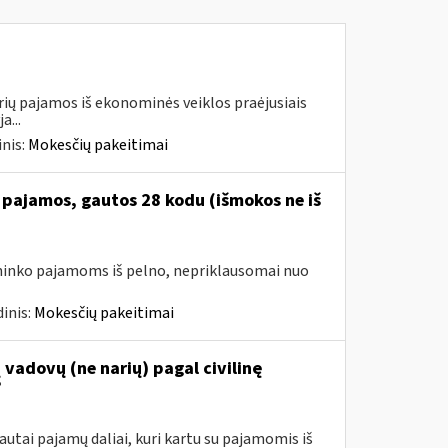
urių pajamos iš ekonominės veiklos praėjusiais
a...
nis:
Mokesčių pakeitimai
 pajamos, gautos 28 kodu (išmokos ne iš
avininko pajamoms iš pelno, nepriklausomai nuo
inis:
Mokesčių pakeitimai
vadovų (ne narių) pagal civilinę
?
utai pajamų daliai, kuri kartu su pajamomis iš