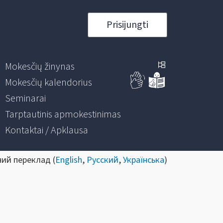
Prisijungti
Mokesčių žinynas
Mokesčių kalendorius
Seminarai
Tarptautinis apmokestinimas
Kontaktai / Apklausa
ний переклад (
English
,
Русский
,
Українська
)