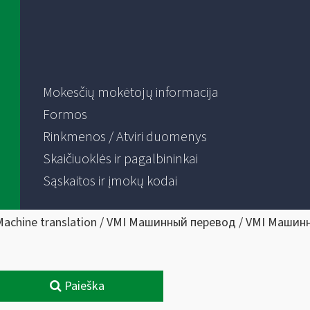
Mokesčių mokėtojų informacija
Formos
Rinkmenos / Atviri duomenys
Skaičiuoklės ir pagalbininkai
Sąskaitos ir įmokų kodai
Machine translation / VMI Машинный перевод / VMI Машин
Paieška