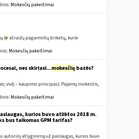
inis:
Mokesčių pakeitimai
kų
ir
atraižų pagamintų briketų, kurie
nis:
Mokesčių pakeitimai
cesai, nes skiriasi...
mokesčių
bazės?
as; vsdį – kaupimo principas). Pajamų mokestis,
inis:
Mokesčių pakeitimai
aslaugas, kurios buvo atliktos 2018 m.
oks bus taikomas GPM tarifas?
 autorinį atlyginimą už paslaugas, kurios buvo