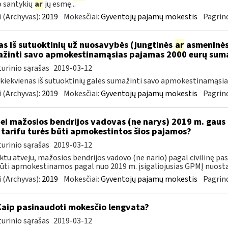
 santykių
ar
jų esmę...
 (Archyvas):
2019
Mokesčiai:
Gyventojų pajamų mokestis
Pagrind
as iš sutuoktinių už nuosavybės (jungtinės
ar
asmeninės)
žinti savo apmokestinamąsias pajamas 2000 eurų sum
urinio sąrašas
2019-03-12
 kiekvienas iš sutuoktinių galės sumažinti savo apmokestinamąsi
 (Archyvas):
2019
Mokesčiai:
Gyventojų pajamų mokestis
Pagrind
Jei mažosios bendrijos vadovas (ne narys) 2019 m. gaus
tarifu turės būti apmokestintos šios pajamos?
urinio sąrašas
2019-03-12
ktu atveju, mažosios bendrijos vadovo (ne nario) pagal civilinę p
būti apmokestinamos pagal nuo 2019 m. įsigaliojusias GPMĮ nuostat
 (Archyvas):
2019
Mokesčiai:
Gyventojų pajamų mokestis
Pagrind
Kaip pasinaudoti mokesčio lengvata?
urinio sąrašas
2019-03-12