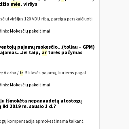
džio
mėn
. viršys
čiui viršijus 120 VDU ribą, pareiga perskaičiuoti
inis:
Mokesčių pakeitimai
ventojų pajamų mokesčio...(toliau – GPM)
ajamas...Jei taip,
ar
turės pažymas
ę A arba /
ir
B klasės pajamų, kuriems pagal
inis:
Mokesčių pakeitimai
eju išmokėta nepanaudotų atostogų
iki 2019 m. sausio 1 d.?
stogų kompensacija apmokestinama taikant