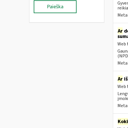
Gyven
Paieška
reiki
Metai
Ar
dė
suma
Web t
Gauna
(NPD)
Metai
Ar
iš
Web t
Lengv
įmokų
Metai
Kok