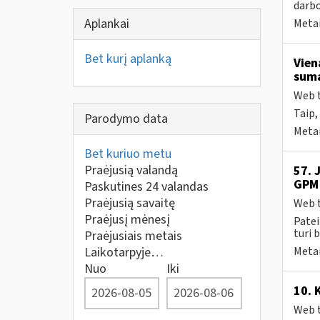
darbo
Aplankai
Metai
Bet kurį aplanką
Vien
suma
Web t
Taip,
Parodymo data
Metai
Bet kuriuo metu
Praėjusią valandą
57. 
GPM 
Paskutines 24 valandas
Praėjusią savaitę
Web t
Praėjusį mėnesį
Patei
turi 
Praėjusiais metais
Laikotarpyje…
Metai
Nuo
Iki
10. 
Web t