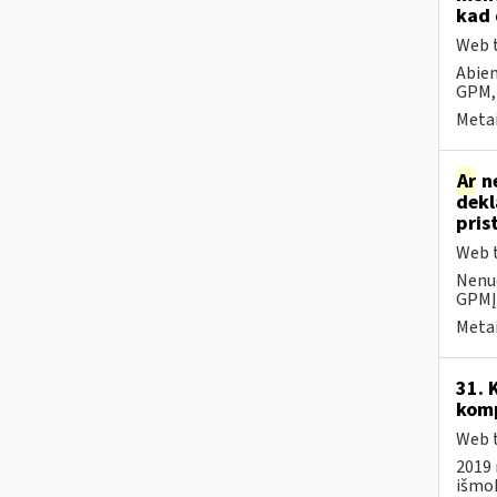
kad 
Web t
Abiem
GPM,
Metai
Ar
ne
dekl
pris
Web t
Nenuo
GPMĮ 
Metai
31. 
komp
Web t
2019 
išmo