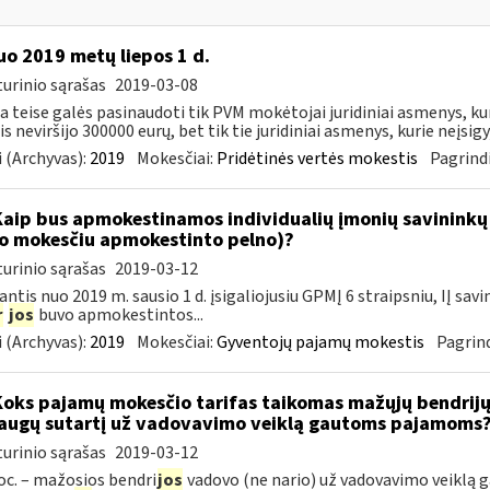
o 2019 metų liepos 1 d.
urinio sąrašas
2019-03-08
ia teise galės pasinaudoti tik PVM mokėtojai juridiniai asmenys, k
s neviršijo 300000 eurų, bet tik tie juridiniai asmenys, kurie neįsigyj
 (Archyvas):
2019
Mokesčiai:
Pridėtinės vertės mokestis
Pagrindi
Kaip bus apmokestinamos individualių įmonių savininkų
o mokesčiu apmokestinto pelno)?
urinio sąrašas
2019-03-12
ntis nuo 2019 m. sausio 1 d. įsigaliojusiu GPMĮ 6 straipsniu, IĮ s
r
jos
buvo apmokestintos...
 (Archyvas):
2019
Mokesčiai:
Gyventojų pajamų mokestis
Pagrind
Koks pajamų mokesčio tarifas taikomas mažųjų bendrijų 
augų sutartį už vadovavimo veiklą gautoms pajamoms
urinio sąrašas
2019-03-12
oc. – mažosios bendri
jos
vadovo (ne nario) už vadovavimo veiklą ga