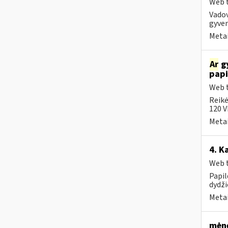
Web t
Vadov
gyven
Metai
Ar
gy
papi
Web t
Reikė
120 V
Metai
4. K
Web t
Papi
dydži
Metai
mėne