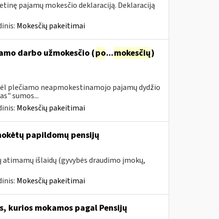
tinę pajamų mokesčio deklaraciją. Deklaraciją
inis:
Mokesčių pakeitimai
namo darbo užmokesčio (
po
...
mokesčių
)
 dėl plečiamo neapmokestinamojo pajamų dydžio
as" sumos...
inis:
Mokesčių pakeitimai
mokėtų papildomų pensijų
tų atimamų išlaidų (gyvybės draudimo įmokų,
inis:
Mokesčių pakeitimai
, kurios mokamos pagal Pensijų