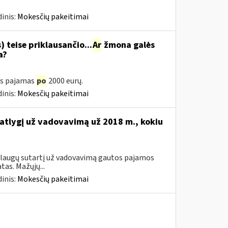
inis:
Mokesčių pakeitimai
 teise priklausančio...
Ar
žmona galės
a?
as pajamas
po
2000 eurų.
inis:
Mokesčių pakeitimai
 atlygį už vadovavimą už 2018 m., kokiu
aslaugų sutartį už vadovavimą gautos pajamos
as. Mažųjų...
inis:
Mokesčių pakeitimai