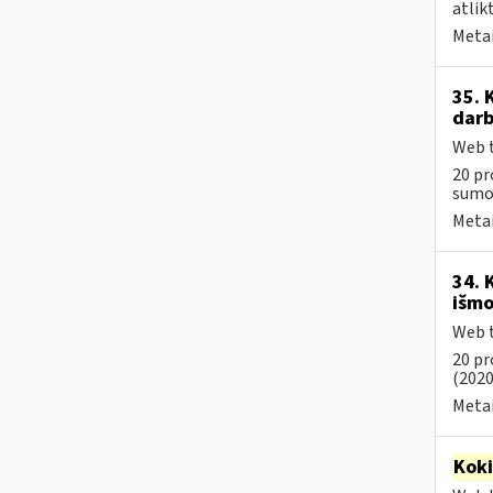
atlik
Metai
35. 
darb
Web t
20 pr
sumos
Metai
34. 
išmo
Web t
20 pr
(2020
Metai
Kok