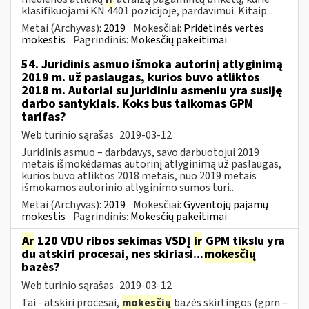
klasifikuojami KN 4401 pozicijoje, pardavimui. Kitaip...
Metai (Archyvas):
2019
Mokesčiai:
Pridėtinės vertės
mokestis
Pagrindinis:
Mokesčių pakeitimai
54. Juridinis asmuo išmoka autorinį atlyginimą
2019 m. už paslaugas, kurios buvo atliktos
2018 m. Autoriai su juridiniu asmeniu yra susiję
darbo santykiais. Koks bus taikomas GPM
tarifas?
Web turinio sąrašas
2019-03-12
Juridinis asmuo – darbdavys, savo darbuotojui 2019
metais išmokėdamas autorinį atlyginimą už paslaugas,
kurios buvo atliktos 2018 metais, nuo 2019 metais
išmokamos autorinio atlyginimo sumos turi...
Metai (Archyvas):
2019
Mokesčiai:
Gyventojų pajamų
mokestis
Pagrindinis:
Mokesčių pakeitimai
Ar
120 VDU ribos sekimas VSDĮ
ir
GPM tikslu yra
du atskiri procesai, nes skiriasi...
mokesčių
bazės?
Web turinio sąrašas
2019-03-12
Tai - atskiri procesai,
mokesčių
bazės skirtingos (gpm –