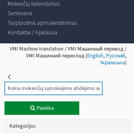
Mokesčių kalendorius
Seminarai
Tarptautinis apmokestinimas
Kontaktai / Apklausa
VMI Machine translation / VMI Машинный перевод /
VMI Машинний переклад (
English
,
Русский
,
Українська
)
Paieška
Kategorijos