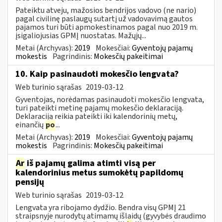
Pateiktu atveju, mažosios bendrijos vadovo (ne nario)
pagal civilinę paslaugų sutartį už vadovavimą gautos
pajamos turi būti apmokestinamos pagal nuo 2019 m.
įsigaliojusias GPMĮ nuostatas. Mažųjų...
Metai (Archyvas):
2019
Mokesčiai:
Gyventojų pajamų
mokestis
Pagrindinis:
Mokesčių pakeitimai
10. Kaip pasinaudoti mokesčio lengvata?
Web turinio sąrašas
2019-03-12
Gyventojas, norėdamas pasinaudoti mokesčio lengvata,
turi pateikti metinę pajamų mokesčio deklaraciją.
Deklaraciją reikia pateikti iki kalendorinių metų,
einančių
po
...
Metai (Archyvas):
2019
Mokesčiai:
Gyventojų pajamų
mokestis
Pagrindinis:
Mokesčių pakeitimai
Ar
iš pajamų galima atimti visą per
kalendorinius metus sumokėtų papildomų
pensijų
Web turinio sąrašas
2019-03-12
Lengvata yra ribojamo dydžio. Bendra visų GPMĮ 21
straipsnyje nurodytų atimamų išlaidų (gyvybės draudimo