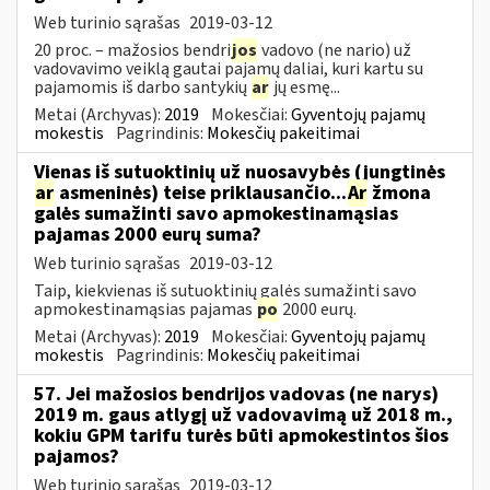
Web turinio sąrašas
2019-03-12
20 proc. – mažosios bendri
jos
vadovo (ne nario) už
vadovavimo veiklą gautai pajamų daliai, kuri kartu su
pajamomis iš darbo santykių
ar
jų esmę...
Metai (Archyvas):
2019
Mokesčiai:
Gyventojų pajamų
mokestis
Pagrindinis:
Mokesčių pakeitimai
Vienas iš sutuoktinių už nuosavybės (jungtinės
ar
asmeninės) teise priklausančio...
Ar
žmona
galės sumažinti savo apmokestinamąsias
pajamas 2000 eurų suma?
Web turinio sąrašas
2019-03-12
Taip, kiekvienas iš sutuoktinių galės sumažinti savo
apmokestinamąsias pajamas
po
2000 eurų.
Metai (Archyvas):
2019
Mokesčiai:
Gyventojų pajamų
mokestis
Pagrindinis:
Mokesčių pakeitimai
57. Jei mažosios bendrijos vadovas (ne narys)
2019 m. gaus atlygį už vadovavimą už 2018 m.,
kokiu GPM tarifu turės būti apmokestintos šios
pajamos?
Web turinio sąrašas
2019-03-12