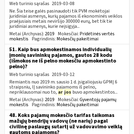
Web turinio sąrašas
2019-03-08
Ne. Šia teise galės pasinaudoti tik PVM mokėtojai
juridiniai asmenys, kurių pajamos iš ekonominės veiklos
praėjusiais metais neviršijo 300000 eurų, bet tik tie
juridiniai asmenys, kurie neįsigyja...
Metai (Archyvas):
2019
Mokesčiai:
Pridėtinės vertės
mokestis
Pagrindinis:
Mokesčių pakeitimai
51. Kaip bus apmokestinamos individualių
įmonių savininkų pajamos, gautos 28 kodu
(išmokos ne iš pelno mokesčiu apmokestinto
pelno)?
Web turinio sąrašas
2019-03-12
Remiantis nuo 2019 m. sausio 1 d. įsigaliojusiu GPMĮ 6
straipsniu, IĮ savininko pajamoms iš pelno,
nepriklausomai nuo to,
ar
jos
buvo apmokestintos...
Metai (Archyvas):
2019
Mokesčiai:
Gyventojų pajamų
mokestis
Pagrindinis:
Mokesčių pakeitimai
48. Koks pajamų mokesčio tarifas taikomas
mažųjų bendrijų vadovų (ne narių) pagal
civilinę paslaugų sutartį už vadovavimo veiklą
gautoms pajamoms?