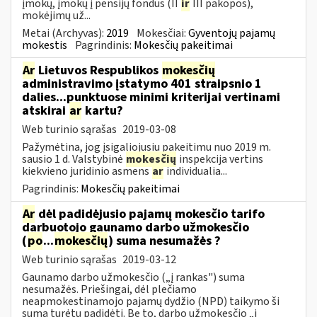
įmokų, įmokų į pensijų fondus (II
ir
III pakopos),
mokėjimų už...
Metai (Archyvas):
2019
Mokesčiai:
Gyventojų pajamų
mokestis
Pagrindinis:
Mokesčių pakeitimai
Ar
Lietuvos Respublikos
mokesčių
administravimo įstatymo 401 straipsnio 1
dalies...punktuose minimi kriterijai vertinami
atskirai
ar
kartu?
Web turinio sąrašas
2019-03-08
Pažymėtina, jog įsigaliojusiu pakeitimu nuo 2019 m.
sausio 1 d. Valstybinė
mokesčių
inspekcija vertins
kiekvieno juridinio asmens
ar
individualia...
Pagrindinis:
Mokesčių pakeitimai
Ar
dėl padidėjusio pajamų mokesčio tarifo
darbuotojo gaunamo darbo užmokesčio
(
po
...
mokesčių
) suma nesumažės ?
Web turinio sąrašas
2019-03-12
Gaunamo darbo užmokesčio („į rankas") suma
nesumažės. Priešingai, dėl plečiamo
neapmokestinamojo pajamų dydžio (NPD) taikymo ši
suma turėtų padidėti. Be to, darbo užmokesčio „į