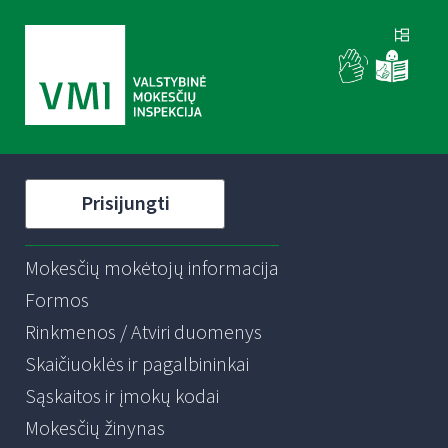
Prisijungti
Mokesčių mokėtojų informacija
Formos
Rinkmenos / Atviri duomenys
Skaičiuoklės ir pagalbininkai
Sąskaitos ir įmokų kodai
Mokesčių žinynas