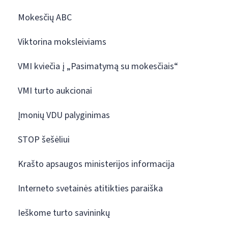
Mokesčių ABC
Viktorina moksleiviams
VMI kviečia į „Pasimatymą su mokesčiais“
VMI turto aukcionai
Įmonių VDU palyginimas
STOP šešėliui
Krašto apsaugos ministerijos informacija
Interneto svetainės atitikties paraiška
Ieškome turto savininkų