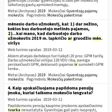
gyventojas (toliau- gyventojas) iš savo per mokestinį
laikotarpį gautų apmokestinamųjų...
Metai (Archyvas):
2019
Mokesčiai:
Gyventojų pajamų
mokestis
Pagrindinis:
Mokesčių pakeitimai
mėnesio darbo užmokestį, kai: 1) dar nežino,
kokios bus darbuotojo metinės pajamos,
2
)...kai mano, kad darbuotojo darbo
užmokestis 2019 m. lapkričio
ar
gruodžio
mėn
.
viršys
Web turinio sąrašas
2019-03-12
Abiem atvejais darbdavys turi taikyti 20 proc. GPM tarifą.
Darbo užmokesčiui viršijus 120 VDU ribą, pareiga
perskaičiuoti GPM, deklaruoti pajamas
ir
sumokėti GPM
tenka...
Metai (Archyvas):
2019
Mokesčiai:
Gyventojų pajamų
mokestis
Pagrindinis:
Mokesčių pakeitimai
4. Kaip apskaičiuojama papildoma pensijų
įmoka, kuriai taikoma mokesčio lengvata?
Web turinio sąrašas
2019-03-12
Papildomoms pensijų kaupimo įmokoms apskaičiavimo
tvarka
nenustatyta. Gyventojas gali pats nuspręsti,