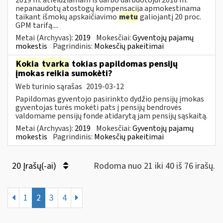
nepanaudotų atostogų kompensacija apmokestinama
taikant išmokų apskaičiavimo
metu
galiojantį 20 proc.
GPM tarifą....
Metai (Archyvas):
2019
Mokesčiai:
Gyventojų pajamų
mokestis
Pagrindinis:
Mokesčių pakeitimai
Kokia
tvarka
tokias papildomas pensijų
įmokas reikia sumokėti?
Web turinio sąrašas
2019-03-12
Papildomas gyventojo pasirinkto dydžio pensijų įmokas
gyventojas turės mokėti pats į pensijų bendrovės
valdomame pensijų fonde atidarytą jam pensijų sąskaitą.
Metai (Archyvas):
2019
Mokesčiai:
Gyventojų pajamų
mokestis
Pagrindinis:
Mokesčių pakeitimai
20 Įrašų(-ai)
Rodoma nuo 21 iki 40 iš 76 irašų.
1
2
3
4