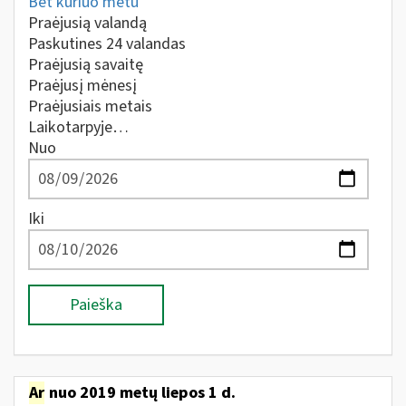
Bet kuriuo metu
Praėjusią valandą
Paskutines 24 valandas
Praėjusią savaitę
Praėjusį mėnesį
Praėjusiais metais
Laikotarpyje…
Nuo
Iki
Paieška
Ar
nuo 2019 metų liepos 1 d.