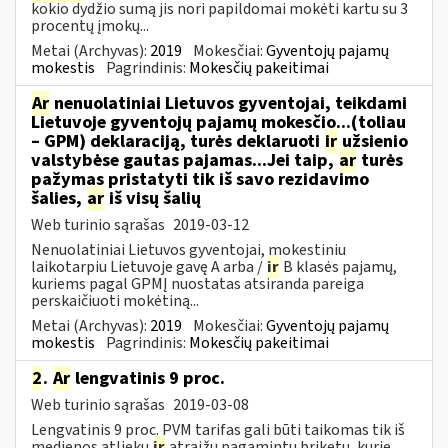
kokio dydžio sumą jis nori papildomai mokėti kartu su 3
procentų įmokų...
Metai (Archyvas):
2019
Mokesčiai:
Gyventojų pajamų
mokestis
Pagrindinis:
Mokesčių pakeitimai
Ar
nenuolatiniai Lietuvos gyventojai, teikdami
Lietuvoje gyventojų pajamų mokesčio...(toliau
– GPM) deklaraciją, turės deklaruoti
ir
užsienio
valstybėse gautas pajamas...Jei taip,
ar
turės
pažymas pristatyti tik iš savo rezidavimo
šalies,
ar
iš visų šalių
Web turinio sąrašas
2019-03-12
Nenuolatiniai Lietuvos gyventojai, mokestiniu
laikotarpiu Lietuvoje gavę A arba /
ir
B klasės pajamų,
kuriems pagal GPMĮ nuostatas atsiranda pareiga
perskaičiuoti mokėtiną...
Metai (Archyvas):
2019
Mokesčiai:
Gyventojų pajamų
mokestis
Pagrindinis:
Mokesčių pakeitimai
2
.
Ar
lengvatinis 9 proc.
Web turinio sąrašas
2019-03-08
Lengvatinis 9 proc. PVM tarifas gali būti taikomas tik iš
medienos atliekų
ir
atraižų pagamintų briketų, kurie