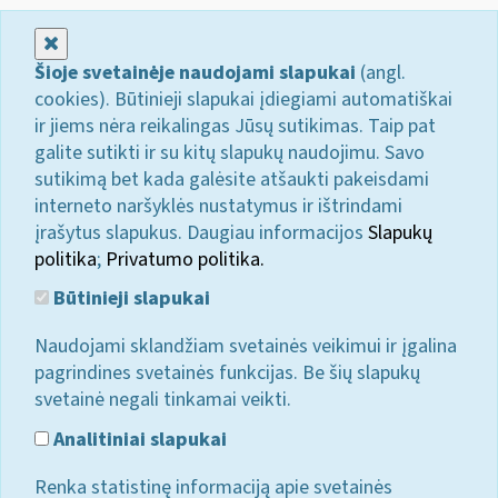
Uždaryti
Šioje svetainėje naudojami slapukai
(angl.
cookies). Būtinieji slapukai įdiegiami automatiškai
ir jiems nėra reikalingas Jūsų sutikimas. Taip pat
galite sutikti ir su kitų slapukų naudojimu. Savo
sutikimą bet kada galėsite atšaukti pakeisdami
interneto naršyklės nustatymus ir ištrindami
įrašytus slapukus. Daugiau informacijos
Slapukų
politika
;
Privatumo politika.
Būtinieji slapukai
Naudojami sklandžiam svetainės veikimui ir įgalina
pagrindines svetainės funkcijas. Be šių slapukų
svetainė negali tinkamai veikti.
Analitiniai slapukai
Renka statistinę informaciją apie svetainės