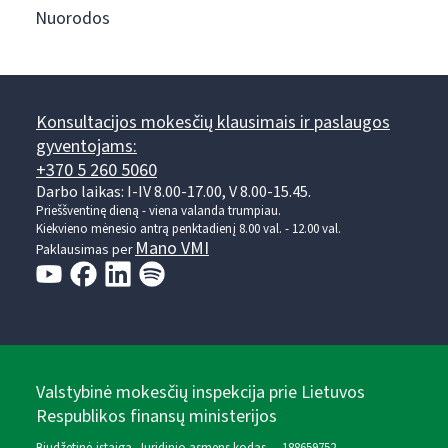
Nuorodos
Konsultacijos mokesčių klausimais ir paslaugos
gyventojams:
+370 5 260 5060
Darbo laikas: I-IV 8.00-17.00, V 8.00-15.45.
Prieššventinę dieną - viena valanda trumpiau.
Kiekvieno mėnesio antrą penktadienį 8.00 val. - 12.00 val.
Mano VMI
Paklausimas per
Valstybinė mokesčių inspekcija prie Lietuvos
Respublikos finansų ministerijos