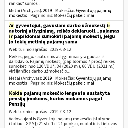
rankas" sumos...
Metai (Archyvas):
2019
Mokesčiai:
Gyventojų pajamų
mokestis
Pagrindinis:
Mokesčių pakeitimai
Ar
gyventojui, gavusiam darbo užmokestį
ir
autorinį atlyginimą, reikės deklaruoti...pajamas
ir
papildomai sumokėti pajamų mokestį, jeigu
jo tokių metinių pajamų suma
Web turinio sąrašas
2019-03-12
Reikės, jeigu: - autorinis atlyginimas yra gautas iš
darbdavio. Pajamų mokestį (papildomus 7 proc.) reikės
sumokėti nuo 120 VDU*, 84 (2020 m.), 60 VDU (2021 m.)
viršijančios darbo užmokesčio...
Metai (Archyvas):
2019
Mokesčiai:
Gyventojų pajamų
mokestis
Pagrindinis:
Mokesčių pakeitimai
Kokia
pajamų mokesčio lengvata nustatyta
pensijų įmokoms, kurios mokamos pagal
Pensijų
Web turinio sąrašas
2019-03-12
Vadovaujantis Gyventojų pajamų mokesčio įstatymo
(toliau - GPMĮ) 21 str. 1 d. 21 punktu, nuolatinis Lietuvos