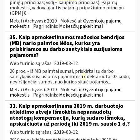
pinigų principas; vsdį – kaupimo principas). Pajamų
mokestis, vadovaujantis pajamų pripažinimo principu
(GPMĮ 8...
Metai (Archyvas):
2019
Mokesčiai:
Gyventojų pajamų
mokestis
Pagrindinis:
Mokesčių pakeitimai
35. Kaip apmokestinamos mažosios bendrijos
(MB) nario paimtos lėšos, kurios yra
priskiriamos su darbo santykiais susijusioms
pajamoms?
Web turinio sąrašas
2019-03-12
20 proc. - iš MB paimtai sumai, priskirtai su darbo
santykiais susijusioms pajamoms
ir
deklaruotai 02 kodu,
neviršijančiai sumos, nuo kurios skaičiuojamos...
Metai (Archyvas):
2019
Mokesčiai:
Gyventojų pajamų
mokestis
Pagrindinis:
Mokesčių pakeitimai
31. Kaip apmokestinama 2019 m. darbuotojo
atleidimo atveju išmokėta nepanaudotų
atostogų kompensacija, kurią sudaro išmoka,
apskaičiuota už periodą iki 2019 m. sausio 1 d.?
Web turinio sąrašas
2019-03-12
2019 m. atleidžiamam iš darbo darbuotojui 2018 m.