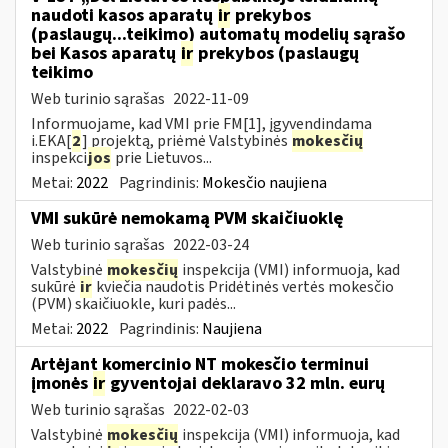
naudoti kasos aparatų
ir
prekybos
(paslaugų...teikimo) automatų modelių sąrašo
bei Kasos aparatų
ir
prekybos (paslaugų
teikimo
Web turinio sąrašas
2022-11-09
Informuojame, kad VMI prie FM[1], įgyvendindama
i.EKA[
2
] projektą, priėmė Valstybinės
mokesčių
inspekci
jos
prie Lietuvos...
Metai:
2022
Pagrindinis:
Mokesčio naujiena
VMI sukūrė nemokamą PVM skaičiuoklę
Web turinio sąrašas
2022-03-24
Valstybinė
mokesčių
inspekcija (VMI) informuoja, kad
sukūrė
ir
kviečia naudotis Pridėtinės vertės mokesčio
(PVM) skaičiuokle, kuri padės...
Metai:
2022
Pagrindinis:
Naujiena
Artėjant komercinio NT mokesčio terminui
įmonės
ir
gyventojai deklaravo 32 mln. eurų
Web turinio sąrašas
2022-02-03
Valstybinė
mokesčių
inspekcija (VMI) informuoja, kad