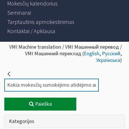
Mokesčių kalendorius
Seminarai
Tarptautinis apmokestinimas
Kontaktai / Apklausa
VMI Machine translation / VMI Машинный перевод /
VMI Машинний переклад (
English
,
Русский
,
Українська
)
Paieška
Kategorijos