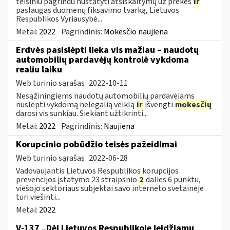
teisiniu pagrindu nustatyti atsiskaitymų už prekes
ir
paslaugas duomenų fiksavimo tvarką, Lietuvos
Respublikos Vyriausybė...
Metai:
2022
Pagrindinis:
Mokesčio naujiena
Erdvės pasislėpti lieka vis mažiau – naudotų
automobilių pardavėjų kontrolė vykdoma
realiu laiku
Web turinio sąrašas
2022-10-11
Nesąžiningiems naudotų automobilių pardavėjams
nuslėpti vykdomą nelegalią veiklą
ir
išvengti
mokesčių
darosi vis sunkiau. Siekiant užtikrinti...
Metai:
2022
Pagrindinis:
Naujiena
Korupcinio pobūdžio teisės pažeidimai
Web turinio sąrašas
2022-06-28
Vadovaujantis Lietuvos Respublikos korupcijos
prevencijos įstatymo 23 straipsnio
2
dalies 6 punktu,
viešojo sektoriaus subjektai savo interneto svetainėje
turi viešinti...
Metai:
2022
V-137 „Dėl Lietuvos Respublikoje leidžiamų