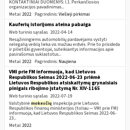
KONTAKTINIAI DUOMENYS: I.1. Perkančiosios
organizacijos pavadinimas...
Metai:
2022
Pagrindinis:
Viešieji pirkimai
Kauferių istorijoms ateina pabaiga
Web turinio sąrašas
2022-04-14
Nesąžiningiems automobilių pardavėjams vystyti
nelegalią veiklą lieka vis mažiau erdvės. Prie to prisideda
ir pilietiški gyventojai, suteikiantys informacijos apie
pasirašomus suklastotus...
Metai:
2022
Pagrindinis:
Naujiena
VMI prie FM informuoja, kad Lietuvos
Respublikos Seimas 2022-06-23 priėmė
Lietuvos Respublikos atsiskaitymų grynaisiais
pinigais ribojimo įstatymą Nr. XIV-1165
Web turinio sąrašas
2022-07-19
Valstybinė
mokesčių
inspekcija prie Lietuvos
Respublikos finansų ministerijos (toliau — VMI prie FM)
informuoja, kad Lietuvos Respublikos Seimas 2022-06-
23...
Metai:
2022