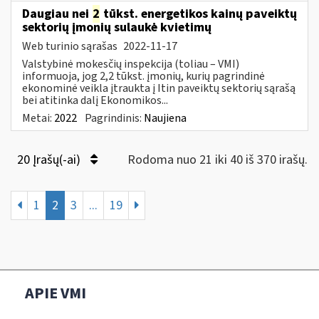
Daugiau nei
2
tūkst. energetikos kainų paveiktų
sektorių įmonių sulaukė kvietimų
Web turinio sąrašas
2022-11-17
Valstybinė mokesčių inspekcija (toliau – VMI)
informuoja, jog 2,2 tūkst. įmonių, kurių pagrindinė
ekonominė veikla įtraukta į Itin paveiktų sektorių sąrašą
bei atitinka dalį Ekonomikos...
Metai:
2022
Pagrindinis:
Naujiena
20 Įrašų(-ai)
Rodoma nuo 21 iki 40 iš 370 irašų.
1
2
3
...
19
APIE VMI