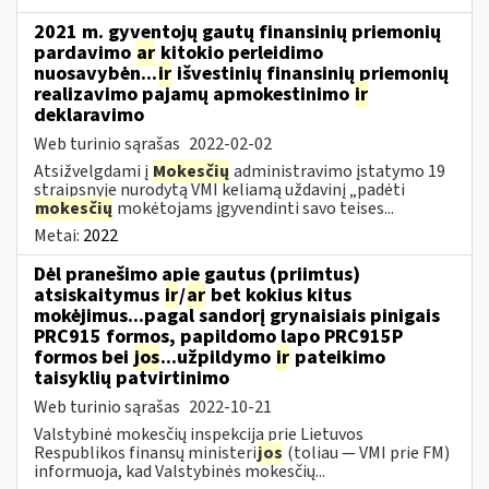
2021 m. gyventojų gautų finansinių priemonių
pardavimo
ar
kitokio perleidimo
nuosavybėn...
ir
išvestinių finansinių priemonių
realizavimo pajamų apmokestinimo
ir
deklaravimo
Web turinio sąrašas
2022-02-02
Atsižvelgdami į
Mokesčių
administravimo įstatymo 19
straipsnyje nurodytą VMI keliamą uždavinį „padėti
mokesčių
mokėtojams įgyvendinti savo teises...
Metai:
2022
Dėl pranešimo apie gautus (priimtus)
atsiskaitymus
ir
/
ar
bet kokius kitus
mokėjimus...pagal sandorį grynaisiais pinigais
PRC915 formos, papildomo lapo PRC915P
formos bei
jos
...užpildymo
ir
pateikimo
taisyklių patvirtinimo
Web turinio sąrašas
2022-10-21
Valstybinė mokesčių inspekcija prie Lietuvos
Respublikos finansų ministeri
jos
(toliau ― VMI prie FM)
informuoja, kad Valstybinės mokesčių...