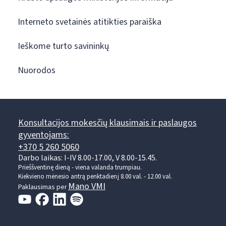
Interneto svetainės atitikties paraiška
Ieškome turto savininkų
Nuorodos
Konsultacijos mokesčių klausimais ir paslaugos
gyventojams:
+370 5 260 5060
Darbo laikas: I-IV 8.00-17.00, V 8.00-15.45.
Prieššventinę dieną - viena valanda trumpiau.
Kiekvieno mėnesio antrą penktadienį 8.00 val. - 12.00 val.
Mano VMI
Paklausimas per