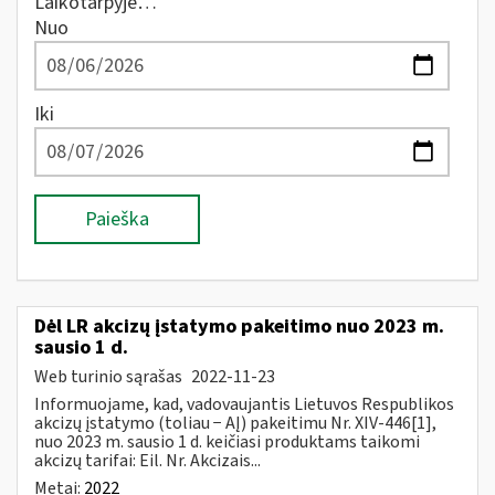
Laikotarpyje…
Nuo
Iki
Paieška
Dėl LR akcizų įstatymo pakeitimo nuo 2023 m.
sausio 1 d.
Web turinio sąrašas
2022-11-23
Informuojame, kad, vadovaujantis Lietuvos Respublikos
akcizų įstatymo (toliau − AĮ) pakeitimu Nr. XIV-446[1],
nuo 2023 m. sausio 1 d. keičiasi produktams taikomi
akcizų tarifai: Eil. Nr. Akcizais...
Metai:
2022