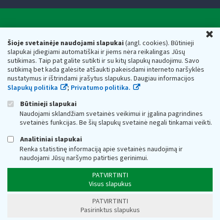
Valstybinė mokesčių inspekcija prie Lietuvos
U
Respublikos finansų ministerijos
Šioje svetainėje naudojami slapukai
(angl. cookies). Būtinieji
slapukai įdiegiami automatiškai ir jiems nėra reikalingas Jūsų
Biudžetinė įstaiga. Juridinio asmens kodas — 188659752,
sutikimas. Taip pat galite sutikti ir su kitų slapukų naudojimu. Savo
adresas: Vasario 16-osios g. 14, 01107 Vilnius, Lietuva, el.paštas:
sutikimą bet kada galėsite atšaukti pakeisdami interneto naršyklės
vmi@vmi.lt
, E. pristatymo dėžutės adresas 188659752
nustatymus ir ištrindami įrašytus slapukus. Daugiau informacijos
Duomenys apie Valstybinę mokesčių inspekciją prie Lietuvos
Slapukų politika
;
Privatumo politika.
Respublikos finansų ministerijos kaupiami ir saugomi Juridinių
asmenų registre
Būtinieji slapukai
Naudojami sklandžiam svetainės veikimui ir įgalina pagrindines
svetainės funkcijas. Be šių slapukų svetainė negali tinkamai veikti.
Analitiniai slapukai
Renka statistinę informaciją apie svetainės naudojimą ir
naudojami Jūsų naršymo patirties gerinimui.
PATVIRTINTI
Visus slapukus
PATVIRTINTI
Pasirinktus slapukus