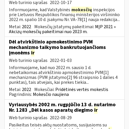
Web turinio sąrašas
2022-10-17
Informuojame, kad Valstybinės
mokesčių
inspekcijos
prie Lietuvos Respublikos finansų ministerijos viršininko
2022 m. spalio 10 d. įsakymu Nr. VA-78[1] nauja redakcija...
Metai:
2022
Mokesčių įstatymų pakeitimai:
MĮP 2021 »
Akcizų mokesčių pakeitimai nuo 2023 m.
Dėl atvirkštinio apmokestinimo PVM
mechanizmo taikymo bankrutuojančioms
įmonėms
ir
Web turinio sąrašas
2022-01-03
Informuojame, kad nuo 2022 m. sausio 1 d.
nebetaikomas atvirkštinio apmokestinimo PVM[1]
mechanizmas (PVM įstatymo[2] 96 straipsnio 1 dalies 4
punktas), tais atvejais, kai prekes tiekia...
Metai:
2022
Mokesčiai:
Pridėtinės vertės mokestis
Pagrindinis:
Mokesčio naujiena
Vyriausybės 2002 m. rugpjūčio 13 d. nutarimo
Nr. 1283 „Dėl kasos aparatų diegimo
ir
Web turinio sąrašas
2022-08-29
Pasikeitus teisės aktų nuostatoms, susijusioms su