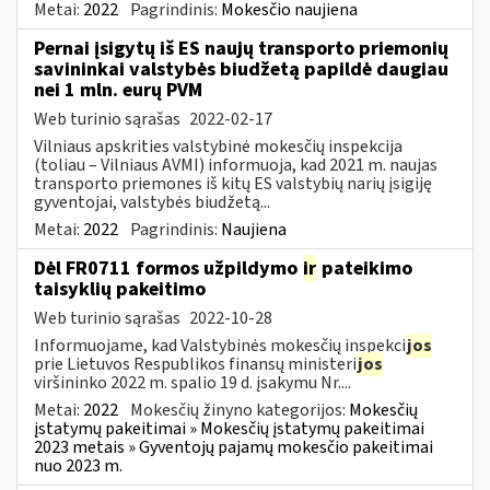
Metai:
2022
Pagrindinis:
Mokesčio naujiena
Pernai įsigytų iš ES naujų transporto priemonių
savininkai valstybės biudžetą papildė daugiau
nei 1 mln. eurų PVM
Web turinio sąrašas
2022-02-17
Vilniaus apskrities valstybinė mokesčių inspekcija
(toliau – Vilniaus AVMI) informuoja, kad 2021 m. naujas
transporto priemones iš kitų ES valstybių narių įsigiję
gyventojai, valstybės biudžetą...
Metai:
2022
Pagrindinis:
Naujiena
Dėl FR0711 formos užpildymo
ir
pateikimo
taisyklių pakeitimo
Web turinio sąrašas
2022-10-28
Informuojame, kad Valstybinės mokesčių inspekci
jos
prie Lietuvos Respublikos finansų ministeri
jos
viršininko 2022 m. spalio 19 d. įsakymu Nr....
Metai:
2022
Mokesčių žinyno kategorijos:
Mokesčių
įstatymų pakeitimai » Mokesčių įstatymų pakeitimai
2023 metais » Gyventojų pajamų mokesčio pakeitimai
nuo 2023 m.