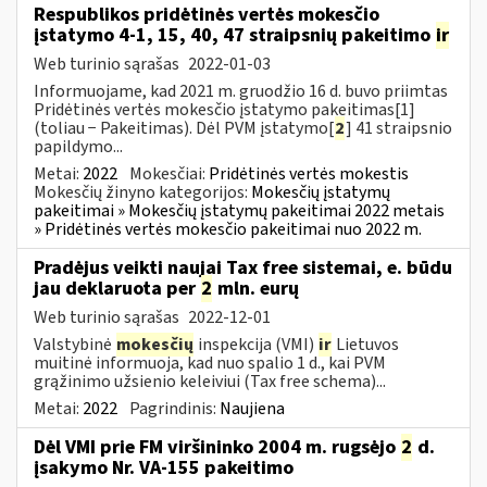
Respublikos pridėtinės vertės mokesčio
įstatymo 4-1, 15, 40, 47 straipsnių pakeitimo
ir
Web turinio sąrašas
2022-01-03
Informuojame, kad 2021 m. gruodžio 16 d. buvo priimtas
Pridėtinės vertės mokesčio įstatymo pakeitimas[1]
(toliau − Pakeitimas). Dėl PVM įstatymo[
2
] 41 straipsnio
papildymo...
Metai:
2022
Mokesčiai:
Pridėtinės vertės mokestis
Mokesčių žinyno kategorijos:
Mokesčių įstatymų
pakeitimai » Mokesčių įstatymų pakeitimai 2022 metais
» Pridėtinės vertės mokesčio pakeitimai nuo 2022 m.
Pradėjus veikti naujai Tax free sistemai, e. būdu
jau deklaruota per
2
mln. eurų
Web turinio sąrašas
2022-12-01
Valstybinė
mokesčių
inspekcija (VMI)
ir
Lietuvos
muitinė informuoja, kad nuo spalio 1 d., kai PVM
grąžinimo užsienio keleiviui (Tax free schema)...
Metai:
2022
Pagrindinis:
Naujiena
Dėl VMI prie FM viršininko 2004 m. rugsėjo
2
d.
įsakymo Nr. VA-155 pakeitimo