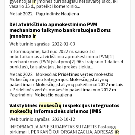
gyventojai
ir
įmonės turi daugiau nei savaitę lako, iki
vasario 15 d., pateikti komercinio...
Metai:
2022
Pagrindinis:
Naujiena
Dėl atvirkštinio apmokestinimo PVM
mechanizmo taikymo bankrutuojančioms
įmonėms
ir
Web turinio sąrašas
2022-01-03
Informuojame, kad nuo 2022 m. sausio 1 d.
nebetaikomas atvirkštinio apmokestinimo PVM[1]
mechanizmas (PVM įstatymo[2] 96 straipsnio 1 dalies 4
punktas), tais atvejais, kai prekes tiekia...
Metai:
2022
Mokesčiai:
Pridėtinės vertės mokestis
Mokesčių žinyno kategorijos:
Mokesčių įstatymų
pakeitimai » Mokesčių įstatymų pakeitimai 2022 metais
» Pridėtinės vertės mokesčio pakeitimai nuo 2022 m.
Pagrindinis:
Mokesčio naujiena
Valstybinės
mokesčių
inspekcijos integruotos
mokesčių
informacinės sistemos (IMIS
Web turinio sąrašas
2022-10-12
INFORMACIJA APIE SUDARYTAS SUTARTIS Paslaugų
pirkimai I. PERKANČIOJI ORGANIZACIJA, ADRESAS
IR