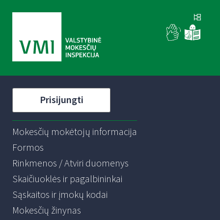
Prisijungti
Mokesčių mokėtojų informacija
Formos
Rinkmenos / Atviri duomenys
Skaičiuoklės ir pagalbininkai
Sąskaitos ir įmokų kodai
Mokesčių žinynas