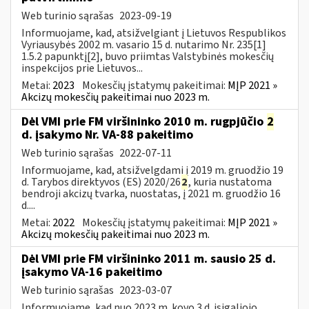
Web turinio sąrašas
2023-09-19
Informuojame, kad, atsižvelgiant į Lietuvos Respublikos
Vyriausybės 2002 m. vasario 15 d. nutarimo Nr. 235[1]
1.5.2 papunktį[2], buvo priimtas Valstybinės mokesčių
inspekcijos prie Lietuvos...
Metai:
2023
Mokesčių įstatymų pakeitimai:
MĮP 2021 »
Akcizų mokesčių pakeitimai nuo 2023 m.
Dėl VMI prie FM viršininko 2010 m. rugpjūčio
2
d. įsakymo Nr. VA-88 pakeitimo
Web turinio sąrašas
2022-07-11
Informuojame, kad, atsižvelgdami į 2019 m. gruodžio 19
d. Tarybos direktyvos (ES) 2020/26
2
, kuria nustatoma
bendroji akcizų tvarka, nuostatas, į 2021 m. gruodžio 16
d....
Metai:
2022
Mokesčių įstatymų pakeitimai:
MĮP 2021 »
Akcizų mokesčių pakeitimai nuo 2023 m.
Dėl VMI prie FM viršininko 2011 m. sausio 25 d.
įsakymo VA-16 pakeitimo
Web turinio sąrašas
2023-03-07
Informuojame, kad nuo 2023 m. kovo 3 d. įsigaliojo