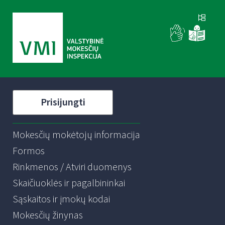
Prisijungti
Mokesčių mokėtojų informacija
Formos
Rinkmenos / Atviri duomenys
Skaičiuoklės ir pagalbininkai
Sąskaitos ir įmokų kodai
Mokesčių žinynas