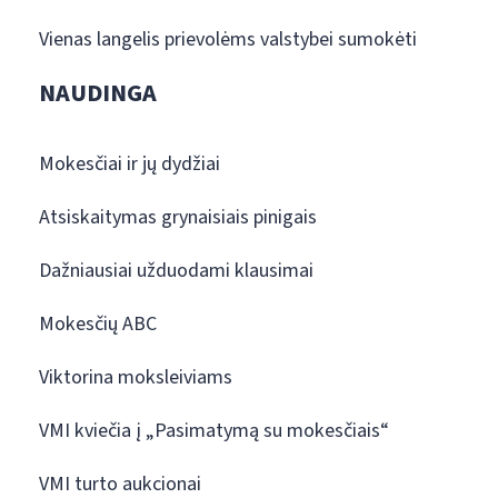
Vienas langelis prievolėms valstybei sumokėti
NAUDINGA
Mokesčiai ir jų dydžiai
Atsiskaitymas grynaisiais pinigais
Dažniausiai užduodami klausimai
Mokesčių ABC
Viktorina moksleiviams
VMI kviečia į „Pasimatymą su mokesčiais“
VMI turto aukcionai