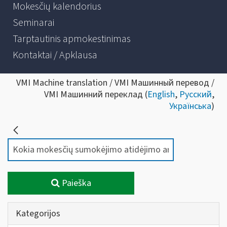
Mokesčių kalendorius
Seminarai
Tarptautinis apmokestinimas
Kontaktai / Apklausa
VMI Machine translation / VMI Машинный перевод /
VMI Машинний переклад (
English
,
Русский
,
Українська
)
Paieška
Kategorijos