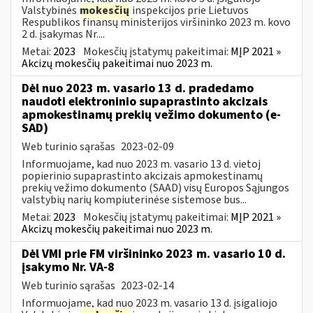
Valstybinės
mokesčių
inspekcijos prie Lietuvos
Respublikos finansų ministerijos viršininko 2023 m. kovo
2 d. įsakymas Nr....
Metai:
2023
Mokesčių įstatymų pakeitimai:
MĮP 2021 »
Akcizų mokesčių pakeitimai nuo 2023 m.
Dėl nuo 2023 m. vasario 13 d. pradedamo
naudoti elektroninio supaprastinto akcizais
apmokestinamų prekių vežimo dokumento (e-
SAD)
Web turinio sąrašas
2023-02-09
Informuojame, kad nuo 2023 m. vasario 13 d. vietoj
popierinio supaprastinto akcizais apmokestinamų
prekių vežimo dokumento (SAAD) visų Europos Sąjungos
valstybių narių kompiuterinėse sistemose bus...
Metai:
2023
Mokesčių įstatymų pakeitimai:
MĮP 2021 »
Akcizų mokesčių pakeitimai nuo 2023 m.
Dėl VMI prie FM viršininko 2023 m. vasario 10 d.
įsakymo Nr. VA-8
Web turinio sąrašas
2023-02-14
Informuojame, kad nuo 2023 m. vasario 13 d. įsigaliojo