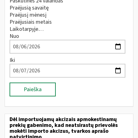
Paskutines 24 valandas
Praėjusią savaitę
Praėjusį mėnesį
Praėjusiais metais
Laikotarpyje…
Nuo
Iki
Paieška
Dėl importuojamų akcizais apmokestinamų
prekių gabenimo, kad neatsirastų prievolės
mokėti importo akcizus, tvarkos aprašo
patvirtinimo