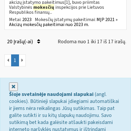
akcizų įstatymo pakeitimus[1], buvo priimtas
Valstybinės
mokesčių
inspekcijos prie Lietuvos
Respublikos finansų...
Metai:
2023
Mokesčių įstatymų pakeitimai:
MĮP 2021 »
Akcizų mokesčių pakeitimai nuo 2023 m.
20 Įrašų(-ai)
Rodoma nuo 1 iki 17 iš 17 irašų.
1
Uždaryti
Šioje svetainėje naudojami slapukai
(angl.
cookies). Būtinieji slapukai įdiegiami automatiškai
ir jiems nėra reikalingas Jūsų sutikimas. Taip pat
galite sutikti ir su kitų slapukų naudojimu. Savo
sutikimą bet kada galėsite atšaukti pakeisdami
interneto naršyklės nustatymus ir ištrindami