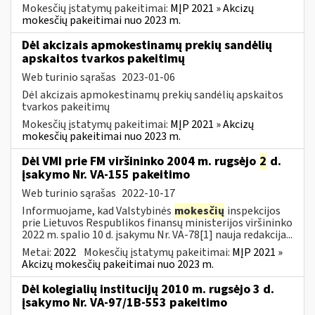
Mokesčių įstatymų pakeitimai:
MĮP 2021 » Akcizų
mokesčių pakeitimai nuo 2023 m.
Dėl akcizais apmokestinamų prekių sandėlių
apskaitos tvarkos pakeitimų
Web turinio sąrašas
2023-01-06
Dėl akcizais apmokestinamų prekių sandėlių apskaitos
tvarkos pakeitimų
Mokesčių įstatymų pakeitimai:
MĮP 2021 » Akcizų
mokesčių pakeitimai nuo 2023 m.
Dėl VMI prie FM viršininko 2004 m. rugsėjo
2
d.
įsakymo Nr. VA-155 pakeitimo
Web turinio sąrašas
2022-10-17
Informuojame, kad Valstybinės
mokesčių
inspekcijos
prie Lietuvos Respublikos finansų ministerijos viršininko
2022 m. spalio 10 d. įsakymu Nr. VA-78[1] nauja redakcija...
Metai:
2022
Mokesčių įstatymų pakeitimai:
MĮP 2021 »
Akcizų mokesčių pakeitimai nuo 2023 m.
Dėl kolegialių institucijų 2010 m. rugsėjo 3 d.
įsakymo Nr. VA-97/1B-553 pakeitimo