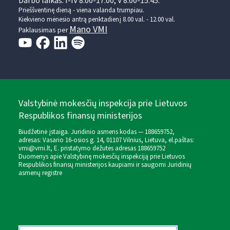
Darbo laikas: I-IV 8.00-17.00, V 8.00-15.45.
Prieššventinę dieną - viena valanda trumpiau.
Kiekvieno mėnesio antrą penktadienį 8.00 val. - 12.00 val.
Mano VMI
Paklausimas per
Valstybinė mokesčių inspekcija prie Lietuvos
Respublikos finansų ministerijos
Biudžetinė įstaiga. Juridinio asmens kodas — 188659752,
adresas: Vasario 16-osios g. 14, 01107 Vilnius, Lietuva, el.paštas:
vmi@vmi.lt
, E. pristatymo dėžutės adresas 188659752
Duomenys apie Valstybinę mokesčių inspekciją prie Lietuvos
Respublikos finansų ministerijos kaupiami ir saugomi Juridinių
asmenų registre