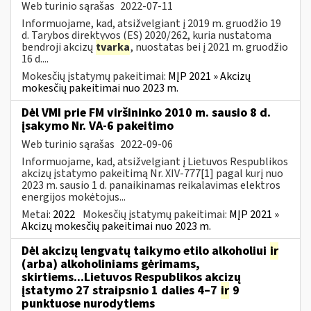
Web turinio sąrašas
2022-07-11
Informuojame, kad, atsižvelgiant į 2019 m. gruodžio 19
d. Tarybos direktyvos (ES) 2020/262, kuria nustatoma
bendroji akcizų
tvarka
, nuostatas bei į 2021 m. gruodžio
16 d....
Mokesčių įstatymų pakeitimai:
MĮP 2021 » Akcizų
mokesčių pakeitimai nuo 2023 m.
Dėl VMI prie FM viršininko 2010 m. sausio 8 d.
įsakymo Nr. VA-6 pakeitimo
Web turinio sąrašas
2022-09-06
Informuojame, kad, atsižvelgiant į Lietuvos Respublikos
akcizų įstatymo pakeitimą Nr. XIV-777[1] pagal kurį nuo
2023 m. sausio 1 d. panaikinamas reikalavimas elektros
energijos mokėtojus...
Metai:
2022
Mokesčių įstatymų pakeitimai:
MĮP 2021 »
Akcizų mokesčių pakeitimai nuo 2023 m.
Dėl akcizų lengvatų taikymo etilo alkoholiui
ir
(arba) alkoholiniams gėrimams,
skirtiems...Lietuvos Respublikos akcizų
įstatymo 27 straipsnio 1 dalies 4–7
ir
9
punktuose nurodytiems