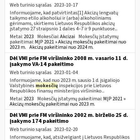
Web turinio sąrašas
2023-10-17
Informuojame, kad patvirtintas[1] Akcizų lengvatų
taikymo etilo alkoholiui ir (arba) alkoholiniams
gėrimams, skirtiems Lietuvos Respublikos akcizų
įstatymo 27 straipsnio 1 dalies 4–7 ir 9 punktuose...
Metai:
2023
Mokesčiai:
Akcizai
Mokesčių įstatymų
pakeitimai:
MĮP 2021 » Akcizų mokesčių pakeitimai nuo
2023 m.
Akcizų pakeitimai nuo 2024 m.
Dėl VMI prie FM viršininko 2008 m. vasario 11 d.
įsakymo VA-14 pakeitimo
Web turinio sąrašas
2023-01-04
Informuojame, kad nuo 2023 m. sausio 1 d. įsigaliojo
Valstybinės
mokesčių
inspekcijos prie Lietuvos
Respublikos finansų ministerijos viršininko...
Metai:
2023
Mokesčių įstatymų pakeitimai:
MĮP 2021 »
Akcizų mokesčių pakeitimai nuo 2023 m.
Dėl VMI prie FM viršininko 2002 m. birželio 25 d.
įsakymo 174 pakeitimo
Web turinio sąrašas
2023-02-20
Informuojame, kad, atsižvelgiant į Lietuvos Respublikos