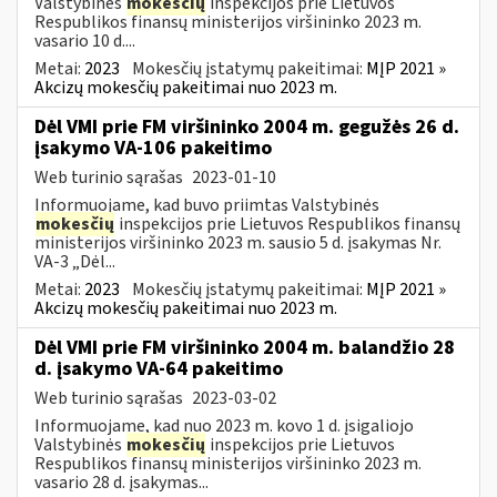
Valstybinės
mokesčių
inspekcijos prie Lietuvos
Respublikos finansų ministerijos viršininko 2023 m.
vasario 10 d....
Metai:
2023
Mokesčių įstatymų pakeitimai:
MĮP 2021 »
Akcizų mokesčių pakeitimai nuo 2023 m.
Dėl VMI prie FM viršininko 2004 m. gegužės 26 d.
įsakymo VA-106 pakeitimo
Web turinio sąrašas
2023-01-10
Informuojame, kad buvo priimtas Valstybinės
mokesčių
inspekcijos prie Lietuvos Respublikos finansų
ministerijos viršininko 2023 m. sausio 5 d. įsakymas Nr.
VA-3 „Dėl...
Metai:
2023
Mokesčių įstatymų pakeitimai:
MĮP 2021 »
Akcizų mokesčių pakeitimai nuo 2023 m.
Dėl VMI prie FM viršininko 2004 m. balandžio 28
d. įsakymo VA-64 pakeitimo
Web turinio sąrašas
2023-03-02
Informuojame, kad nuo 2023 m. kovo 1 d. įsigaliojo
Valstybinės
mokesčių
inspekcijos prie Lietuvos
Respublikos finansų ministerijos viršininko 2023 m.
vasario 28 d. įsakymas...