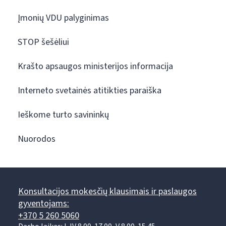
Įmonių VDU palyginimas
STOP šešėliui
Krašto apsaugos ministerijos informacija
Interneto svetainės atitikties paraiška
Ieškome turto savininkų
Nuorodos
Konsultacijos mokesčių klausimais ir paslaugos
gyventojams:
+370 5 260 5060