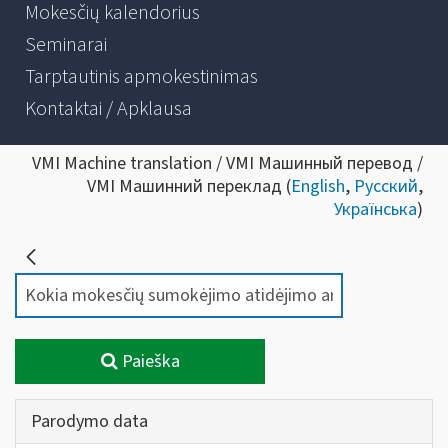
Mokesčių kalendorius
Seminarai
Tarptautinis apmokestinimas
Kontaktai / Apklausa
VMI Machine translation / VMI Машинный перевод /
VMI Машинний переклад (
English
,
Русский
,
Українська
)
Paieška
Parodymo data