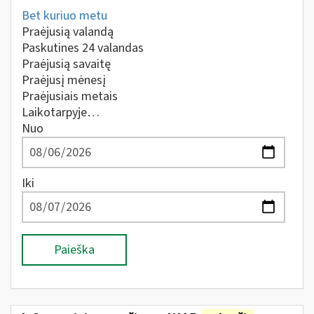
Bet kuriuo metu
Praėjusią valandą
Paskutines 24 valandas
Praėjusią savaitę
Praėjusį mėnesį
Praėjusiais metais
Laikotarpyje…
Nuo
Iki
Paieška