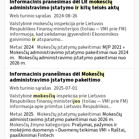
Informacinis pranešimas dėl LR
mokesčių
administravimo įstatymo
ir
kitų teisės aktų
Web turinio sąrašas
2024-08-26
Valstybinė mokesčių inspekcija prie Lietuvos
Respublikos finansų ministerijos (toliau — VMI prie FM)
informuoja, kad siekdamas įgyvendinti Ekonomikos
gaivinimo
ir
atsparumo...
Metai:
2024
Mokesčių įstatymų pakeitimai:
MĮP 2021 »
Mokesčių administravimo įstatymo pakeitimai nuo 2024
m.
Mokesčių administravimo įstatymo pakeitimai nuo
2026 m.
Informacinis pranešimas dėl
Mokesčių
administravimo įstatymo pakeitimo
Web turinio sąrašas
2025-07-01
Valstybinė
mokesčių
inspekcija prie Lietuvos
Respublikos finansų ministeri
jos
(toliau — VMI prie FM)
informuoja apie priimtus Lietuvos Respublikos...
Metai:
2025
Mokesčių įstatymų pakeitimai:
Mokesčių
administravimo įstatymo pakeitimai nuo 2026 m.
Mokesčių žinyno kategorijos:
Prašymai, pažymos ir
mokėjimo duomenys » Duomenų teikimas VMI » Raštai,
paaiškinimai Fintech