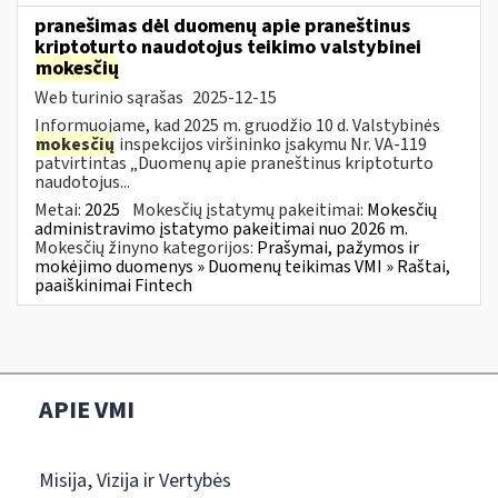
pranešimas dėl duomenų apie praneštinus
kriptoturto naudotojus teikimo valstybinei
mokesčių
Web turinio sąrašas
2025-12-15
Informuojame, kad 2025 m. gruodžio 10 d. Valstybinės
mokesčių
inspekcijos viršininko įsakymu Nr. VA-119
patvirtintas „Duomenų apie praneštinus kriptoturto
naudotojus...
Metai:
2025
Mokesčių įstatymų pakeitimai:
Mokesčių
administravimo įstatymo pakeitimai nuo 2026 m.
Mokesčių žinyno kategorijos:
Prašymai, pažymos ir
mokėjimo duomenys » Duomenų teikimas VMI » Raštai,
paaiškinimai Fintech
APIE VMI
Misija, Vizija ir Vertybės