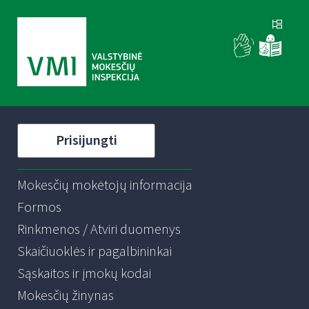
Prisijungti
Mokesčių mokėtojų informacija
Formos
Rinkmenos / Atviri duomenys
Skaičiuoklės ir pagalbininkai
Sąskaitos ir įmokų kodai
Mokesčių žinynas