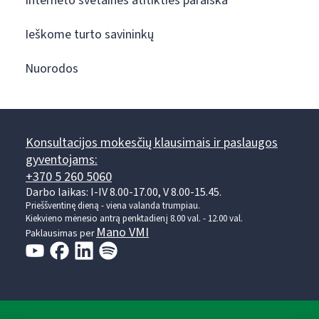
Interneto svetainės atitikties paraiška
Ieškome turto savininkų
Nuorodos
Konsultacijos mokesčių klausimais ir paslaugos
gyventojams:
+370 5 260 5060
Darbo laikas: I-IV 8.00-17.00, V 8.00-15.45.
Prieššventinę dieną - viena valanda trumpiau.
Kiekvieno mėnesio antrą penktadienį 8.00 val. - 12.00 val.
Mano VMI
Paklausimas per