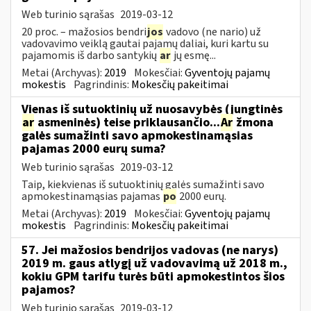
Web turinio sąrašas
2019-03-12
20 proc. – mažosios bendri
jos
vadovo (ne nario) už
vadovavimo veiklą gautai pajamų daliai, kuri kartu su
pajamomis iš darbo santykių
ar
jų esmę...
Metai (Archyvas):
2019
Mokesčiai:
Gyventojų pajamų
mokestis
Pagrindinis:
Mokesčių pakeitimai
Vienas iš sutuoktinių už nuosavybės (jungtinės
ar
asmeninės) teise priklausančio...
Ar
žmona
galės sumažinti savo apmokestinamąsias
pajamas 2000 eurų suma?
Web turinio sąrašas
2019-03-12
Taip, kiekvienas iš sutuoktinių galės sumažinti savo
apmokestinamąsias pajamas
po
2000 eurų.
Metai (Archyvas):
2019
Mokesčiai:
Gyventojų pajamų
mokestis
Pagrindinis:
Mokesčių pakeitimai
57. Jei mažosios bendrijos vadovas (ne narys)
2019 m. gaus atlygį už vadovavimą už 2018 m.,
kokiu GPM tarifu turės būti apmokestintos šios
pajamos?
Web turinio sąrašas
2019-03-12