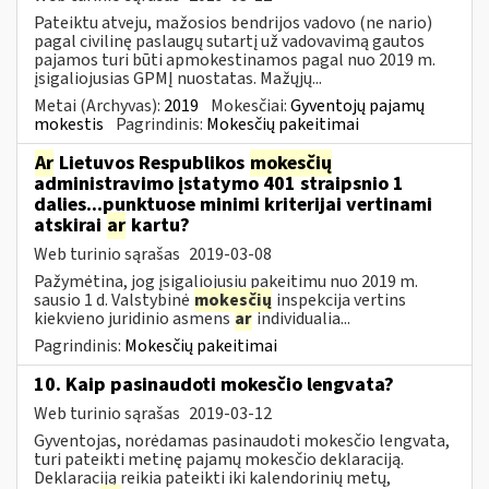
Pateiktu atveju, mažosios bendrijos vadovo (ne nario)
pagal civilinę paslaugų sutartį už vadovavimą gautos
pajamos turi būti apmokestinamos pagal nuo 2019 m.
įsigaliojusias GPMĮ nuostatas. Mažųjų...
Metai (Archyvas):
2019
Mokesčiai:
Gyventojų pajamų
mokestis
Pagrindinis:
Mokesčių pakeitimai
Ar
Lietuvos Respublikos
mokesčių
administravimo įstatymo 401 straipsnio 1
dalies...punktuose minimi kriterijai vertinami
atskirai
ar
kartu?
Web turinio sąrašas
2019-03-08
Pažymėtina, jog įsigaliojusiu pakeitimu nuo 2019 m.
sausio 1 d. Valstybinė
mokesčių
inspekcija vertins
kiekvieno juridinio asmens
ar
individualia...
Pagrindinis:
Mokesčių pakeitimai
10. Kaip pasinaudoti mokesčio lengvata?
Web turinio sąrašas
2019-03-12
Gyventojas, norėdamas pasinaudoti mokesčio lengvata,
turi pateikti metinę pajamų mokesčio deklaraciją.
Deklaraciją reikia pateikti iki kalendorinių metų,