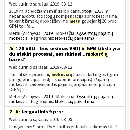
Web turinio sąrašas
2019-03-12
2019 m. atleidžiamam iš darbo darbuotojui 2018 m.
nepanaudotų atostogų kompensacija apmokestinama
taikant išmokų apskaičiavimo
metu
galiojantį 20 proc.
GPM tarifą....
Metai (Archyvas):
2019
Mokesčiai:
Gyventojų pajamų
mokestis
Pagrindinis:
Mokesčių pakeitimai
Ar
120 VDU ribos sekimas VSDĮ
ir
GPM tikslu yra
du atskiri procesai, nes skiriasi...
mokesčių
bazės?
Web turinio sąrašas
2019-03-12
Tai - atskiri procesai,
mokesčių
bazės skirtingos (gpm –
pinigų principas; vsdį – kaupimo principas). Pajamų
mokestis, vadovaujantis pajamų pripažinimo principu
(GPMĮ 8...
Metai (Archyvas):
2019
Mokesčiai:
Gyventojų pajamų
mokestis
Pagrindinis:
Mokesčių pakeitimai
2
.
Ar
lengvatinis 9 proc.
Web turinio sąrašas
2019-03-08
Lengvatinis 9 proc. PVM tarifas gali būti taikomas tik iš