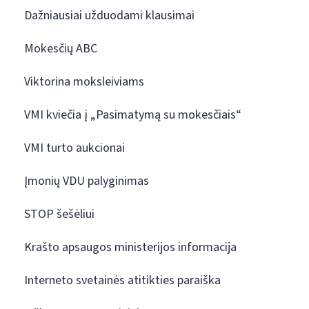
Dažniausiai užduodami klausimai
Mokesčių ABC
Viktorina moksleiviams
VMI kviečia į „Pasimatymą su mokesčiais“
VMI turto aukcionai
Įmonių VDU palyginimas
STOP šešėliui
Krašto apsaugos ministerijos informacija
Interneto svetainės atitikties paraiška