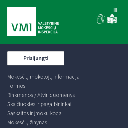
Prisijungti
Mokesčių mokėtojų informacija
Formos
Rinkmenos / Atviri duomenys
Skaičiuoklės ir pagalbininkai
Sąskaitos ir įmokų kodai
Mokesčių žinynas