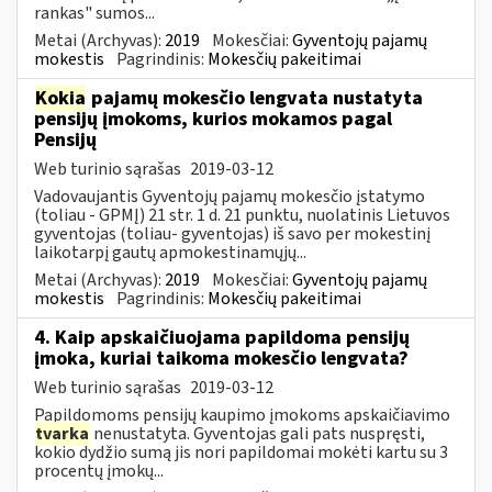
rankas" sumos...
Metai (Archyvas):
2019
Mokesčiai:
Gyventojų pajamų
mokestis
Pagrindinis:
Mokesčių pakeitimai
Kokia
pajamų mokesčio lengvata nustatyta
pensijų įmokoms, kurios mokamos pagal
Pensijų
Web turinio sąrašas
2019-03-12
Vadovaujantis Gyventojų pajamų mokesčio įstatymo
(toliau - GPMĮ) 21 str. 1 d. 21 punktu, nuolatinis Lietuvos
gyventojas (toliau- gyventojas) iš savo per mokestinį
laikotarpį gautų apmokestinamųjų...
Metai (Archyvas):
2019
Mokesčiai:
Gyventojų pajamų
mokestis
Pagrindinis:
Mokesčių pakeitimai
4. Kaip apskaičiuojama papildoma pensijų
įmoka, kuriai taikoma mokesčio lengvata?
Web turinio sąrašas
2019-03-12
Papildomoms pensijų kaupimo įmokoms apskaičiavimo
tvarka
nenustatyta. Gyventojas gali pats nuspręsti,
kokio dydžio sumą jis nori papildomai mokėti kartu su 3
procentų įmokų...