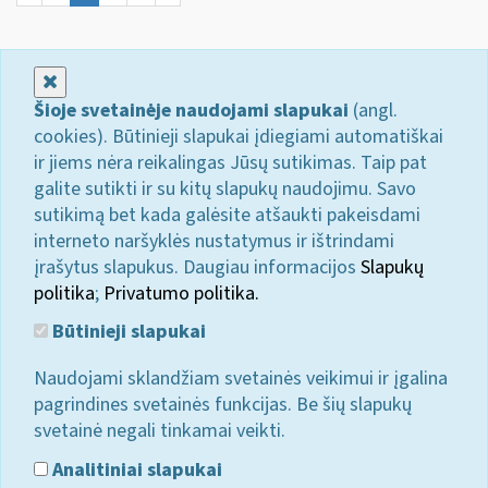
Uždaryti
Šioje svetainėje naudojami slapukai
(angl.
cookies). Būtinieji slapukai įdiegiami automatiškai
ir jiems nėra reikalingas Jūsų sutikimas. Taip pat
galite sutikti ir su kitų slapukų naudojimu. Savo
sutikimą bet kada galėsite atšaukti pakeisdami
interneto naršyklės nustatymus ir ištrindami
įrašytus slapukus. Daugiau informacijos
Slapukų
politika
;
Privatumo politika.
Būtinieji slapukai
Naudojami sklandžiam svetainės veikimui ir įgalina
pagrindines svetainės funkcijas. Be šių slapukų
svetainė negali tinkamai veikti.
Analitiniai slapukai