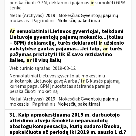
perskaičiuoti GPM, deklaruoti pajamas
ir
sumokėti GPM
tenka...
Metai (Archyvas):
2019
Mokesčiai:
Gyventojų pajamų
mokestis
Pagrindinis:
Mokesčių pakeitimai
Ar
nenuolatiniai Lietuvos gyventojai, teikdami
Lietuvoje gyventojų pajamų mokesčio...(toliau
– GPM) deklaraciją, turės deklaruoti
ir
užsienio
valstybėse gautas pajamas...Jei taip,
ar
turės
pažymas pristatyti tik iš savo rezidavimo
šalies,
ar
iš visų šalių
Web turinio sąrašas
2019-03-12
Nenuolatiniai Lietuvos gyventojai, mokestiniu
laikotarpiu Lietuvoje gavę A arba /
ir
B klasės pajamų,
kuriems pagal GPMĮ nuostatas atsiranda pareiga
perskaičiuoti mokėtiną...
Metai (Archyvas):
2019
Mokesčiai:
Gyventojų pajamų
mokestis
Pagrindinis:
Mokesčių pakeitimai
31. Kaip apmokestinama 2019 m. darbuotojo
atleidimo atveju išmokėta nepanaudotų
atostogų kompensacija, kurią sudaro išmoka,
apskaičiuota už periodą iki 2019 m. sausio 1 d.?