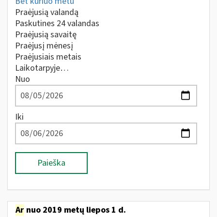
Bet kuriuo metu
Praėjusią valandą
Paskutines 24 valandas
Praėjusią savaitę
Praėjusį mėnesį
Praėjusiais metais
Laikotarpyje…
Nuo
Iki
Paieška
Ar
nuo 2019 metų liepos 1 d.