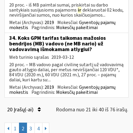
20 proc. - iš MB paimtai sumai, priskirtai su darbo
santykiais susijusioms pajamoms
ir
deklaruotai 02 kodu,
neviršijančiai sumos, nuo kurios skaičiuojamos...
Metai (Archyvas):
2019
Mokesčiai:
Gyventojų pajamų
mokestis
Pagrindinis:
Mokesčių pakeitimai
34. Koks GPM tarifas taikomas mažosios
bendrijos (MB) vadovo (ne MB nario) už
vadovavimą išmokamam atlygiui?
Web turinio sąrašas
2019-03-12
20 proc. – MB vadovo pagal civilinę sutartį už vadovavimą
gauto atlygio daliai, per metus neviršijančiai 120 VDU*,
84 VDU (2020 m.), 60 VDU (2021 m.), 27 proc. – pajamų
daliai, kuri kartu su:...
Metai (Archyvas):
2019
Mokesčiai:
Gyventojų pajamų
mokestis
Pagrindinis:
Mokesčių pakeitimai
20 Įrašų(-ai)
Rodoma nuo 21 iki 40 iš 76 irašų.
1
2
3
4