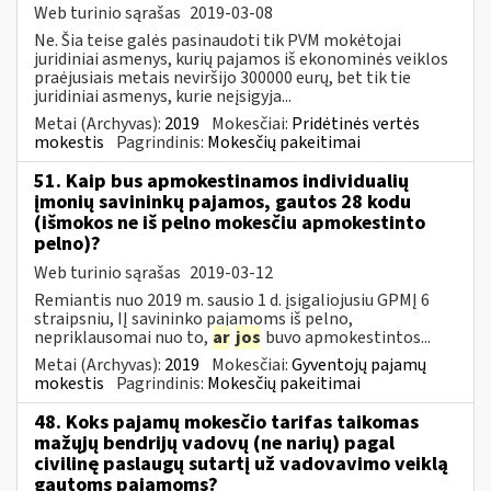
Web turinio sąrašas
2019-03-08
Ne. Šia teise galės pasinaudoti tik PVM mokėtojai
juridiniai asmenys, kurių pajamos iš ekonominės veiklos
praėjusiais metais neviršijo 300000 eurų, bet tik tie
juridiniai asmenys, kurie neįsigyja...
Metai (Archyvas):
2019
Mokesčiai:
Pridėtinės vertės
mokestis
Pagrindinis:
Mokesčių pakeitimai
51. Kaip bus apmokestinamos individualių
įmonių savininkų pajamos, gautos 28 kodu
(išmokos ne iš pelno mokesčiu apmokestinto
pelno)?
Web turinio sąrašas
2019-03-12
Remiantis nuo 2019 m. sausio 1 d. įsigaliojusiu GPMĮ 6
straipsniu, IĮ savininko pajamoms iš pelno,
nepriklausomai nuo to,
ar
jos
buvo apmokestintos...
Metai (Archyvas):
2019
Mokesčiai:
Gyventojų pajamų
mokestis
Pagrindinis:
Mokesčių pakeitimai
48. Koks pajamų mokesčio tarifas taikomas
mažųjų bendrijų vadovų (ne narių) pagal
civilinę paslaugų sutartį už vadovavimo veiklą
gautoms pajamoms?