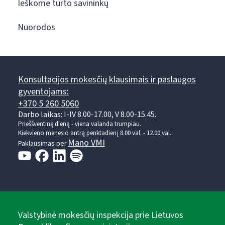
Ieškome turto savininkų
Nuorodos
Konsultacijos mokesčių klausimais ir paslaugos
gyventojams:
+370 5 260 5060
Darbo laikas: I-IV 8.00-17.00, V 8.00-15.45.
Prieššventinę dieną - viena valanda trumpiau.
Kiekvieno mėnesio antrą penktadienį 8.00 val. - 12.00 val.
Mano VMI
Paklausimas per
Valstybinė mokesčių inspekcija prie Lietuvos