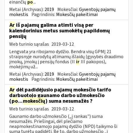
einančių
po
...
Metai (Archyvas):
2019
Mokesčiai:
Gyventojų pajamų
mokestis
Pagrindinis:
Mokesčių pakeitimai
Ar
iš pajamų galima atimti visą per
kalendorinius metus sumokėtų papildomų
pensijų
Web turinio sąrašas
2019-03-12
Lengvata yra ribojamo dydžio. Bendra visų GPMĮ 21
straipsnyje nurodytų atimamų išlaidų (gyvybės draudimo
įmokų, įmokų į pensijų fondus (II
ir
III pakopos),
mokėjimų už...
Metai (Archyvas):
2019
Mokesčiai:
Gyventojų pajamų
mokestis
Pagrindinis:
Mokesčių pakeitimai
Ar
dėl padidėjusio pajamų mokesčio tarifo
darbuotojo gaunamo darbo užmokesčio
(
po
...
mokesčių
) suma nesumažės ?
Web turinio sąrašas
2019-03-12
Gaunamo darbo užmokesčio („į rankas") suma
nesumažės. Priešingai, dėl plečiamo
neapmokestinamojo pajamų dydžio (NPD) taikymo ši
suma turėtų padidėti. Be to, darbo užmokesčio „į