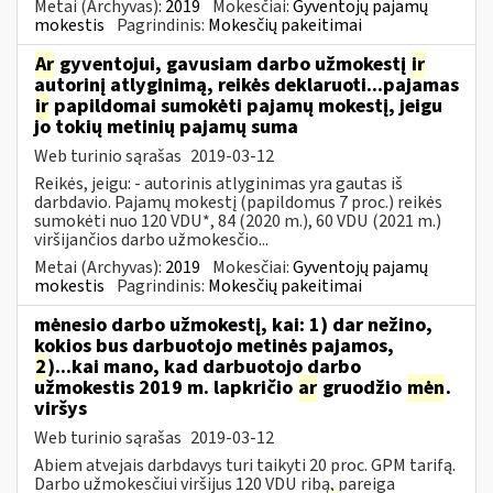
Metai (Archyvas):
2019
Mokesčiai:
Gyventojų pajamų
mokestis
Pagrindinis:
Mokesčių pakeitimai
Ar
gyventojui, gavusiam darbo užmokestį
ir
autorinį atlyginimą, reikės deklaruoti...pajamas
ir
papildomai sumokėti pajamų mokestį, jeigu
jo tokių metinių pajamų suma
Web turinio sąrašas
2019-03-12
Reikės, jeigu: - autorinis atlyginimas yra gautas iš
darbdavio. Pajamų mokestį (papildomus 7 proc.) reikės
sumokėti nuo 120 VDU*, 84 (2020 m.), 60 VDU (2021 m.)
viršijančios darbo užmokesčio...
Metai (Archyvas):
2019
Mokesčiai:
Gyventojų pajamų
mokestis
Pagrindinis:
Mokesčių pakeitimai
mėnesio darbo užmokestį, kai: 1) dar nežino,
kokios bus darbuotojo metinės pajamos,
2
)...kai mano, kad darbuotojo darbo
užmokestis 2019 m. lapkričio
ar
gruodžio
mėn
.
viršys
Web turinio sąrašas
2019-03-12
Abiem atvejais darbdavys turi taikyti 20 proc. GPM tarifą.
Darbo užmokesčiui viršijus 120 VDU ribą, pareiga