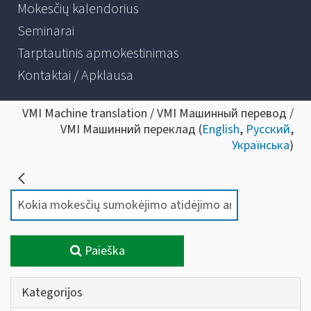
Mokesčių kalendorius
Seminarai
Tarptautinis apmokestinimas
Kontaktai / Apklausa
VMI Machine translation / VMI Машинный перевод /
VMI Машинний переклад (
English
,
Русский
,
Українська
)
Paieška
Kategorijos