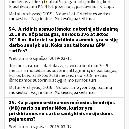
medienos atliekų
ir
atraižų pagamintų briketų, kurie
klasifikuojami KN 4401 pozicijoje, pardavimui. Kitaip...
Metai (Archyvas):
2019
Mokesčiai:
Pridėtinės vertės
mokestis
Pagrindinis:
Mokesčių pakeitimai
54. Juridinis asmuo išmoka autorinį atlyginimą
2019 m. už paslaugas, kurios buvo atliktos
2018 m. Autoriai su juridiniu asmeniu yra susiję
darbo santykiais. Koks bus taikomas GPM
tarifas?
Web turinio sąrašas
2019-03-12
Juridinis asmuo – darbdavys, savo darbuotojui 2019
metais išmokėdamas autorinį atlyginimą už paslaugas,
kurios buvo atliktos 2018 metais, nuo 2019 metais
išmokamos autorinio atlyginimo sumos turi...
Metai (Archyvas):
2019
Mokesčiai:
Gyventojų pajamų
mokestis
Pagrindinis:
Mokesčių pakeitimai
35. Kaip apmokestinamos mažosios bendrijos
(MB) nario paimtos lėšos, kurios yra
priskiriamos su darbo santykiais susijusioms
pajamoms?
Web turinio sąrašas
2019-03-12