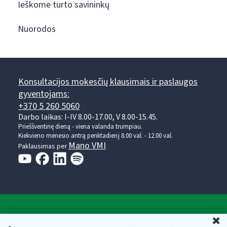
Ieškome turto savininkų
Nuorodos
Konsultacijos mokesčių klausimais ir paslaugos
gyventojams:
+370 5 260 5060
Darbo laikas: I-IV 8.00-17.00, V 8.00-15.45.
Prieššventinę dieną - viena valanda trumpiau.
Kiekvieno mėnesio antrą penktadienį 8.00 val. - 12.00 val.
Mano VMI
Paklausimas per
Valstybinė mokesčių inspekcija prie Lietuvos
U