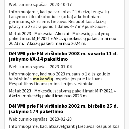
Web turinio sąrašas
2023-10-17
Informuojame, kad patvirtintas[1] Akcizų lengvatų
taikymo etilo alkoholiui ir (arba) alkoholiniams
gėrimams, skirtiems Lietuvos Respublikos akcizų
įstatymo 27 straipsnio 1 dalies 4–7 ir 9 punktuose...
Metai:
2023
Mokesčiai:
Akcizai
Mokesčių įstatymų
pakeitimai:
MĮP 2021 » Akcizų mokesčių pakeitimai nuo
2023 m.
Akcizų pakeitimai nuo 2024 m.
Dėl VMI prie FM viršininko 2008 m. vasario 11 d.
įsakymo VA-14 pakeitimo
Web turinio sąrašas
2023-01-04
Informuojame, kad nuo 2023 m. sausio 1 d. įsigaliojo
Valstybinės
mokesčių
inspekcijos prie Lietuvos
Respublikos finansų ministerijos viršininko...
Metai:
2023
Mokesčių įstatymų pakeitimai:
MĮP 2021 »
Akcizų mokesčių pakeitimai nuo 2023 m.
Dėl VMI prie FM viršininko 2002 m. birželio 25 d.
įsakymo 174 pakeitimo
Web turinio sąrašas
2023-02-20
Informuojame, kad, atsižvelgiant į Lietuvos Respublikos