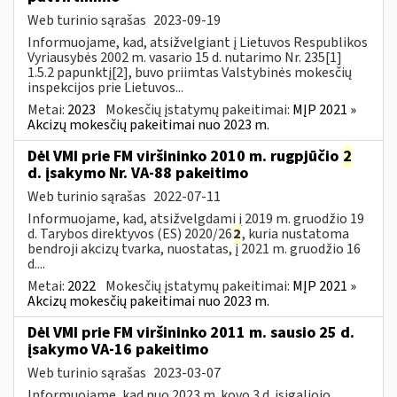
Web turinio sąrašas
2023-09-19
Informuojame, kad, atsižvelgiant į Lietuvos Respublikos
Vyriausybės 2002 m. vasario 15 d. nutarimo Nr. 235[1]
1.5.2 papunktį[2], buvo priimtas Valstybinės mokesčių
inspekcijos prie Lietuvos...
Metai:
2023
Mokesčių įstatymų pakeitimai:
MĮP 2021 »
Akcizų mokesčių pakeitimai nuo 2023 m.
Dėl VMI prie FM viršininko 2010 m. rugpjūčio
2
d. įsakymo Nr. VA-88 pakeitimo
Web turinio sąrašas
2022-07-11
Informuojame, kad, atsižvelgdami į 2019 m. gruodžio 19
d. Tarybos direktyvos (ES) 2020/26
2
, kuria nustatoma
bendroji akcizų tvarka, nuostatas, į 2021 m. gruodžio 16
d....
Metai:
2022
Mokesčių įstatymų pakeitimai:
MĮP 2021 »
Akcizų mokesčių pakeitimai nuo 2023 m.
Dėl VMI prie FM viršininko 2011 m. sausio 25 d.
įsakymo VA-16 pakeitimo
Web turinio sąrašas
2023-03-07
Informuojame, kad nuo 2023 m. kovo 3 d. įsigaliojo