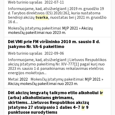
Web turinio sąrašas
2022-07-11
Informuojame, kad, atsižvelgiant į 2019 m. gruodžio 19
d. Tarybos direktyvos (ES) 2020/262, kuria nustatoma
bendroji akcizų
tvarka
, nuostatas bei į 2021 m. gruodžio
16 d....
Mokesčių įstatymų pakeitimai:
MĮP 2021 » Akcizų
mokesčių pakeitimai nuo 2023 m.
Dėl VMI prie FM viršininko 2010 m. sausio 8 d.
įsakymo Nr. VA-6 pakeitimo
Web turinio sąrašas
2022-09-06
Informuojame, kad, atsižvelgiant į Lietuvos Respublikos
akcizų įstatymo pakeitimą Nr. XIV-777[1] pagal kurį nuo
2023 m. sausio 1 d. panaikinamas reikalavimas elektros
energijos mokėtojus...
Metai:
2022
Mokesčių įstatymų pakeitimai:
MĮP 2021 »
Akcizų mokesčių pakeitimai nuo 2023 m.
Dėl akcizų lengvatų taikymo etilo alkoholiui
ir
(arba) alkoholiniams gėrimams,
skirtiems...Lietuvos Respublikos akcizų
įstatymo 27 straipsnio 1 dalies 4–7
ir
9
punktuose nurodytiems