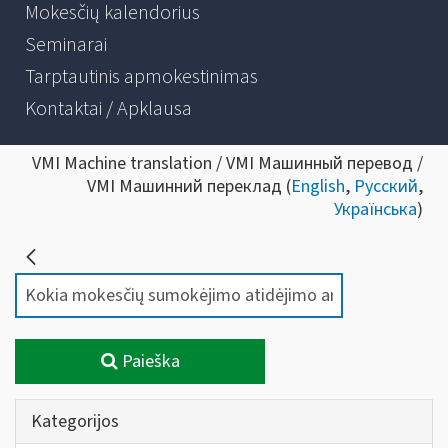
Mokesčių kalendorius
Seminarai
Tarptautinis apmokestinimas
Kontaktai / Apklausa
VMI Machine translation / VMI Машинный перевод /
VMI Машинний переклад (
English
,
Русский
,
Українська
)
Paieška
Kategorijos