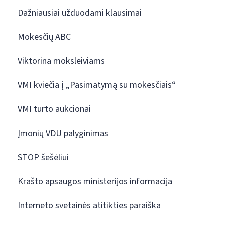
Dažniausiai užduodami klausimai
Mokesčių ABC
Viktorina moksleiviams
VMI kviečia į „Pasimatymą su mokesčiais“
VMI turto aukcionai
Įmonių VDU palyginimas
STOP šešėliui
Krašto apsaugos ministerijos informacija
Interneto svetainės atitikties paraiška