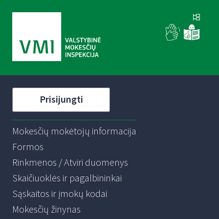
Prisijungti
Mokesčių mokėtojų informacija
Formos
Rinkmenos / Atviri duomenys
Skaičiuoklės ir pagalbininkai
Sąskaitos ir įmokų kodai
Mokesčių žinynas