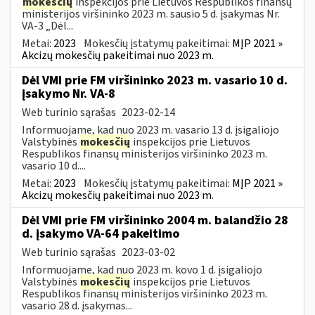
mokesčių
inspekcijos prie Lietuvos Respublikos finansų
ministerijos viršininko 2023 m. sausio 5 d. įsakymas Nr.
VA-3 „Dėl...
Metai:
2023
Mokesčių įstatymų pakeitimai:
MĮP 2021 »
Akcizų mokesčių pakeitimai nuo 2023 m.
Dėl VMI prie FM viršininko 2023 m. vasario 10 d.
įsakymo Nr. VA-8
Web turinio sąrašas
2023-02-14
Informuojame, kad nuo 2023 m. vasario 13 d. įsigaliojo
Valstybinės
mokesčių
inspekcijos prie Lietuvos
Respublikos finansų ministerijos viršininko 2023 m.
vasario 10 d....
Metai:
2023
Mokesčių įstatymų pakeitimai:
MĮP 2021 »
Akcizų mokesčių pakeitimai nuo 2023 m.
Dėl VMI prie FM viršininko 2004 m. balandžio 28
d. įsakymo VA-64 pakeitimo
Web turinio sąrašas
2023-03-02
Informuojame, kad nuo 2023 m. kovo 1 d. įsigaliojo
Valstybinės
mokesčių
inspekcijos prie Lietuvos
Respublikos finansų ministerijos viršininko 2023 m.
vasario 28 d. įsakymas...