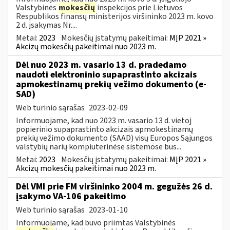
Valstybinės
mokesčių
inspekcijos prie Lietuvos
Respublikos finansų ministerijos viršininko 2023 m. kovo
2 d. įsakymas Nr....
Metai:
2023
Mokesčių įstatymų pakeitimai:
MĮP 2021 »
Akcizų mokesčių pakeitimai nuo 2023 m.
Dėl nuo 2023 m. vasario 13 d. pradedamo
naudoti elektroninio supaprastinto akcizais
apmokestinamų prekių vežimo dokumento (e-
SAD)
Web turinio sąrašas
2023-02-09
Informuojame, kad nuo 2023 m. vasario 13 d. vietoj
popierinio supaprastinto akcizais apmokestinamų
prekių vežimo dokumento (SAAD) visų Europos Sąjungos
valstybių narių kompiuterinėse sistemose bus...
Metai:
2023
Mokesčių įstatymų pakeitimai:
MĮP 2021 »
Akcizų mokesčių pakeitimai nuo 2023 m.
Dėl VMI prie FM viršininko 2004 m. gegužės 26 d.
įsakymo VA-106 pakeitimo
Web turinio sąrašas
2023-01-10
Informuojame, kad buvo priimtas Valstybinės