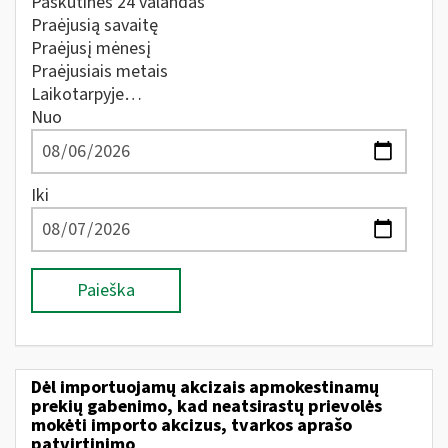
Paskutines 24 valandas
Praėjusią savaitę
Praėjusį mėnesį
Praėjusiais metais
Laikotarpyje…
Nuo
Iki
Paieška
Dėl importuojamų akcizais apmokestinamų
prekių gabenimo, kad neatsirastų prievolės
mokėti importo akcizus, tvarkos aprašo
patvirtinimo