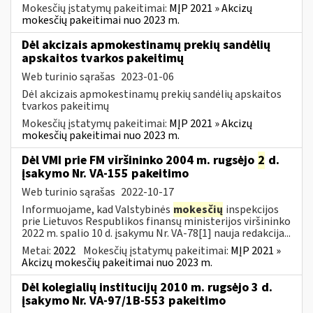
Mokesčių įstatymų pakeitimai:
MĮP 2021 » Akcizų
mokesčių pakeitimai nuo 2023 m.
Dėl akcizais apmokestinamų prekių sandėlių
apskaitos tvarkos pakeitimų
Web turinio sąrašas
2023-01-06
Dėl akcizais apmokestinamų prekių sandėlių apskaitos
tvarkos pakeitimų
Mokesčių įstatymų pakeitimai:
MĮP 2021 » Akcizų
mokesčių pakeitimai nuo 2023 m.
Dėl VMI prie FM viršininko 2004 m. rugsėjo
2
d.
įsakymo Nr. VA-155 pakeitimo
Web turinio sąrašas
2022-10-17
Informuojame, kad Valstybinės
mokesčių
inspekcijos
prie Lietuvos Respublikos finansų ministerijos viršininko
2022 m. spalio 10 d. įsakymu Nr. VA-78[1] nauja redakcija...
Metai:
2022
Mokesčių įstatymų pakeitimai:
MĮP 2021 »
Akcizų mokesčių pakeitimai nuo 2023 m.
Dėl kolegialių institucijų 2010 m. rugsėjo 3 d.
įsakymo Nr. VA-97/1B-553 pakeitimo