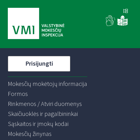
Prisijungti
Mokesčių mokėtojų informacija
Formos
Rinkmenos / Atviri duomenys
Skaičiuoklės ir pagalbininkai
Sąskaitos ir įmokų kodai
Mokesčių žinynas