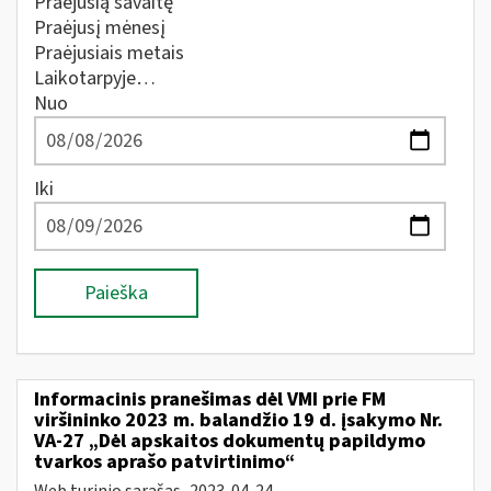
Praėjusią savaitę
Praėjusį mėnesį
Praėjusiais metais
Laikotarpyje…
Nuo
Iki
Paieška
Informacinis pranešimas dėl VMI prie FM
viršininko 2023 m. balandžio 19 d. įsakymo Nr.
VA-27 „Dėl apskaitos dokumentų papildymo
tvarkos aprašo patvirtinimo“
Web turinio sąrašas
2023-04-24