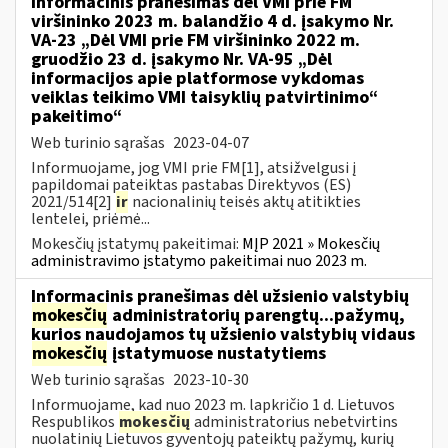
Informacinis pranešimas dėl VMI prie FM
viršininko 2023 m. balandžio 4 d. įsakymo Nr.
VA-23 „Dėl VMI prie FM viršininko 2022 m.
gruodžio 23 d. įsakymo Nr. VA-95 „Dėl
informacijos apie platformose vykdomas
veiklas teikimo VMI taisyklių patvirtinimo“
pakeitimo“
Web turinio sąrašas
2023-04-07
Informuojame, jog VMI prie FM[1], atsižvelgusi į
papildomai pateiktas pastabas Direktyvos (ES)
2021/514[2]
ir
nacionalinių teisės aktų atitikties
lentelei, priėmė...
Mokesčių įstatymų pakeitimai:
MĮP 2021 » Mokesčių
administravimo įstatymo pakeitimai nuo 2023 m.
Informacinis pranešimas dėl užsienio valstybių
mokesčių
administratorių parengtų...pažymų,
kurios naudojamos tų užsienio valstybių vidaus
mokesčių
įstatymuose nustatytiems
Web turinio sąrašas
2023-10-30
Informuojame, kad nuo 2023 m. lapkričio 1 d. Lietuvos
Respublikos
mokesčių
administratorius nebetvirtins
nuolatinių Lietuvos gyventojų pateiktų pažymų, kurių