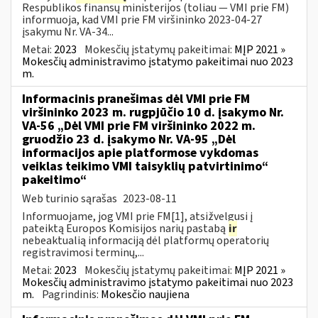
Respublikos finansų ministerijos (toliau ― VMI prie FM)
informuoja, kad VMI prie FM viršininko 2023-04-27
įsakymu Nr. VA-34...
Metai:
2023
Mokesčių įstatymų pakeitimai:
MĮP 2021 »
Mokesčių administravimo įstatymo pakeitimai nuo 2023
m.
Informacinis pranešimas dėl VMI prie FM
viršininko 2023 m. rugpjūčio 10 d. įsakymo Nr.
VA-56 „Dėl VMI prie FM viršininko 2022 m.
gruodžio 23 d. įsakymo Nr. VA-95 „Dėl
informacijos apie platformose vykdomas
veiklas teikimo VMI taisyklių patvirtinimo“
pakeitimo“
Web turinio sąrašas
2023-08-11
Informuojame, jog VMI prie FM[1], atsižvelgusi į
pateiktą Europos Komisijos narių pastabą
ir
nebeaktualią informaciją dėl platformų operatorių
registravimosi terminų,...
Metai:
2023
Mokesčių įstatymų pakeitimai:
MĮP 2021 »
Mokesčių administravimo įstatymo pakeitimai nuo 2023
m.
Pagrindinis:
Mokesčio naujiena