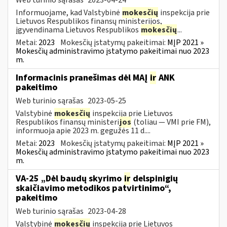
Informuojame, kad Valstybinė
mokesčių
inspekcija prie
Lietuvos Respublikos finansų ministerijos,
įgyvendinama Lietuvos Respublikos
mokesčių
...
Metai:
2023
Mokesčių įstatymų pakeitimai:
MĮP 2021 »
Mokesčių administravimo įstatymo pakeitimai nuo 2023
m.
Informacinis pranešimas dėl MAĮ
ir
ANK
pakeitimo
Web turinio sąrašas
2023-05-25
Valstybinė
mokesčių
inspekcija prie Lietuvos
Respublikos finansų ministeri
jos
(toliau — VMI prie FM),
informuoja apie 2023 m. gegužės 11 d....
Metai:
2023
Mokesčių įstatymų pakeitimai:
MĮP 2021 »
Mokesčių administravimo įstatymo pakeitimai nuo 2023
m.
VA-25 „Dėl baudų skyrimo
ir
delspinigių
skaičiavimo metodikos patvirtinimo“,
pakeitimo
Web turinio sąrašas
2023-04-28
Valstybinė
mokesčių
inspekcija prie Lietuvos