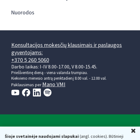
Nuorodos
Konsultacijos mokesčių klausimais ir paslaugos
gyventojams:
+370 5 260 5060
Darbo laikas: I-IV 8.00-17.00, V 8.00-15.45.
Prieššventinę dieną - viena valanda trumpiau.
Kiekvieno mėnesio antrą penktadienį 8.00 val. - 12.00 val.
Mano VMI
Paklausimas per
Valstybinė mokesčių inspekcija prie Lietuvos
U
Respublikos finansų ministerijos
Šioje svetainėje naudojami slapukai
(angl. cookies). Būtinieji