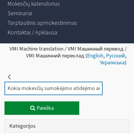
Mokesčių kalendorius
Seminarai
Tarptautinis apmokestinimas
Kontaktai / Apklausa
VMI Machine translation / VMI Машинный перевод /
VMI Машинний переклад (
English
,
Русский
,
Українська
)
Paieška
Kategorijos