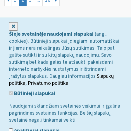
1
2
3
...
16
Uždaryti
Šioje svetainėje naudojami slapukai
(angl.
cookies). Būtinieji slapukai įdiegiami automatiškai
ir jiems nėra reikalingas Jūsų sutikimas. Taip pat
galite sutikti ir su kitų slapukų naudojimu. Savo
sutikimą bet kada galėsite atšaukti pakeisdami
interneto naršyklės nustatymus ir ištrindami
įrašytus slapukus. Daugiau informacijos
Slapukų
politika
;
Privatumo politika.
Būtinieji slapukai
Naudojami sklandžiam svetainės veikimui ir įgalina
pagrindines svetainės funkcijas. Be šių slapukų
svetainė negali tinkamai veikti.
Analitiniai slapukai