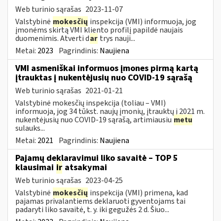
Web turinio sąrašas
2023-11-07
Valstybinė
mokesčių
inspekcija (VMI) informuoja, jog
įmonėms skirtą VMI kliento profilį papildė naujais
duomenimis. Atverti d
ar
trys nauji...
Metai:
2023
Pagrindinis:
Naujiena
VMI asmeniškai informuos įmones pirmą kartą
įtrauktas į nukentėjusių nuo COVID-19 sąrašą
Web turinio sąrašas
2021-01-21
Valstybinė mokesčių inspekcija (toliau – VMI)
informuoja, jog 34 tūkst. naujų įmonių, įtrauktų į 2021 m.
nukentėjusių nuo COVID-19 sąrašą, artimiausiu
metu
sulauks...
Metai:
2021
Pagrindinis:
Naujiena
Pajamų deklaravimui liko savaitė – TOP 5
klausimai
ir
atsakymai
Web turinio sąrašas
2023-04-25
Valstybinė
mokesčių
inspekcija (VMI) primena, kad
pajamas privalantiems deklaruoti gyventojams tai
padaryti liko savaitė, t. y. iki gegužės 2 d. Šiuo...