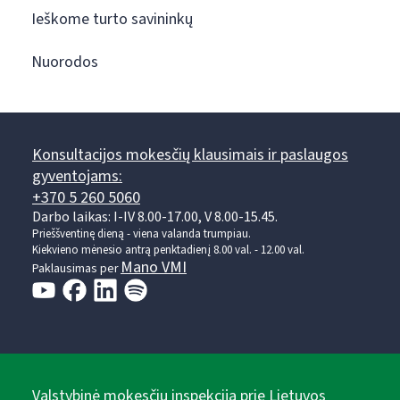
Ieškome turto savininkų
Nuorodos
Konsultacijos mokesčių klausimais ir paslaugos
gyventojams:
+370 5 260 5060
Darbo laikas: I-IV 8.00-17.00, V 8.00-15.45.
Prieššventinę dieną - viena valanda trumpiau.
Kiekvieno mėnesio antrą penktadienį 8.00 val. - 12.00 val.
Mano VMI
Paklausimas per
Valstybinė mokesčių inspekcija prie Lietuvos