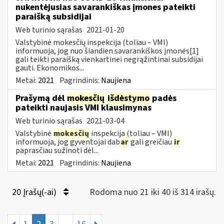
nukentėjusias savarankiškas įmones pateikti
paraišką subsidijai
Web turinio sąrašas
2021-01-20
Valstybinė mokesčių inspekcija (toliau – VMI)
informuoja, jog nuo šiandien savarankiškos įmonės[1]
gali teikti paraišką vienkartinei negrąžintinai subsidijai
gauti. Ekonomikos...
Metai:
2021
Pagrindinis:
Naujiena
Prašymą dėl
mokesčių
išdėstymo
padės
pateikti naujasis VMI klausimynas
Web turinio sąrašas
2021-03-04
Valstybinė
mokesčių
inspekcija (toliau – VMI)
informuoja, jog gyventojai dab
ar
gali greičiau
ir
paprasčiau sužinoti dėl...
Metai:
2021
Pagrindinis:
Naujiena
20 Įrašų(-ai)
Rodoma nuo 21 iki 40 iš 314 irašų.