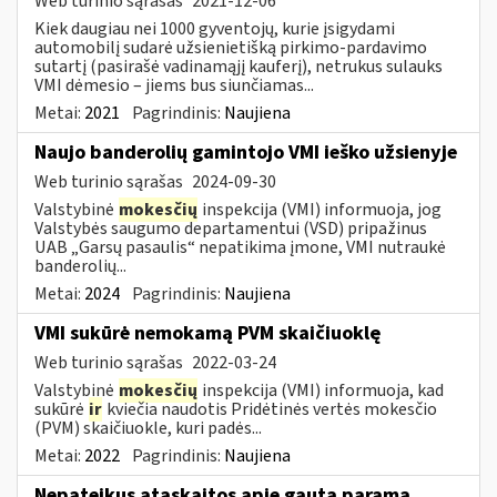
Web turinio sąrašas
2021-12-06
Kiek daugiau nei 1000 gyventojų, kurie įsigydami
automobilį sudarė užsienietišką pirkimo-pardavimo
sutartį (pasirašė vadinamąjį kauferį), netrukus sulauks
VMI dėmesio – jiems bus siunčiamas...
Metai:
2021
Pagrindinis:
Naujiena
Naujo banderolių gamintojo VMI ieško užsienyje
Web turinio sąrašas
2024-09-30
Valstybinė
mokesčių
inspekcija (VMI) informuoja, jog
Valstybės saugumo departamentui (VSD) pripažinus
UAB „Garsų pasaulis“ nepatikima įmone, VMI nutraukė
banderolių...
Metai:
2024
Pagrindinis:
Naujiena
VMI sukūrė nemokamą PVM skaičiuoklę
Web turinio sąrašas
2022-03-24
Valstybinė
mokesčių
inspekcija (VMI) informuoja, kad
sukūrė
ir
kviečia naudotis Pridėtinės vertės mokesčio
(PVM) skaičiuokle, kuri padės...
Metai:
2022
Pagrindinis:
Naujiena
Nepateikus ataskaitos apie gautą paramą