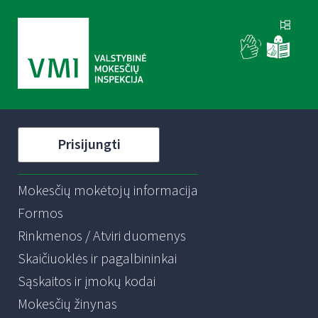
Prisijungti
Mokesčių mokėtojų informacija
Formos
Rinkmenos / Atviri duomenys
Skaičiuoklės ir pagalbininkai
Sąskaitos ir įmokų kodai
Mokesčių žinynas