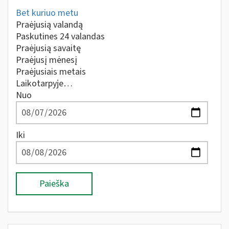
Bet kuriuo metu
Praėjusią valandą
Paskutines 24 valandas
Praėjusią savaitę
Praėjusį mėnesį
Praėjusiais metais
Laikotarpyje…
Nuo
Iki
Paieška