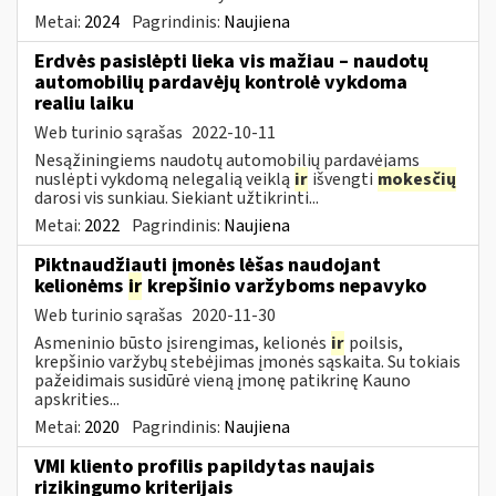
Metai:
2024
Pagrindinis:
Naujiena
Erdvės pasislėpti lieka vis mažiau – naudotų
automobilių pardavėjų kontrolė vykdoma
realiu laiku
Web turinio sąrašas
2022-10-11
Nesąžiningiems naudotų automobilių pardavėjams
nuslėpti vykdomą nelegalią veiklą
ir
išvengti
mokesčių
darosi vis sunkiau. Siekiant užtikrinti...
Metai:
2022
Pagrindinis:
Naujiena
Piktnaudžiauti įmonės lėšas naudojant
kelionėms
ir
krepšinio varžyboms nepavyko
Web turinio sąrašas
2020-11-30
Asmeninio būsto įsirengimas, kelionės
ir
poilsis,
krepšinio varžybų stebėjimas įmonės sąskaita. Su tokiais
pažeidimais susidūrė vieną įmonę patikrinę Kauno
apskrities...
Metai:
2020
Pagrindinis:
Naujiena
VMI kliento profilis papildytas naujais
rizikingumo kriterijais