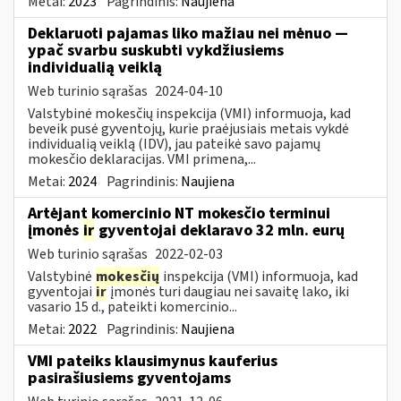
Metai:
2023
Pagrindinis:
Naujiena
Deklaruoti pajamas liko mažiau nei mėnuo —
ypač svarbu suskubti vykdžiusiems
individualią veiklą
Web turinio sąrašas
2024-04-10
Valstybinė mokesčių inspekcija (VMI) informuoja, kad
beveik pusė gyventojų, kurie praėjusiais metais vykdė
individualią veiklą (IDV), jau pateikė savo pajamų
mokesčio deklaracijas. VMI primena,...
Metai:
2024
Pagrindinis:
Naujiena
Artėjant komercinio NT mokesčio terminui
įmonės
ir
gyventojai deklaravo 32 mln. eurų
Web turinio sąrašas
2022-02-03
Valstybinė
mokesčių
inspekcija (VMI) informuoja, kad
gyventojai
ir
įmonės turi daugiau nei savaitę lako, iki
vasario 15 d., pateikti komercinio...
Metai:
2022
Pagrindinis:
Naujiena
VMI pateiks klausimynus kauferius
pasirašiusiems gyventojams