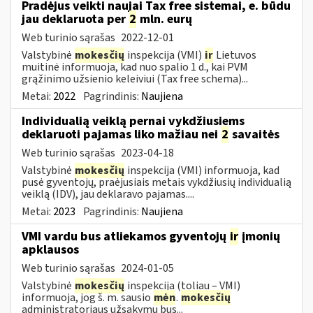
Pradėjus veikti naujai Tax free sistemai, e. būdu
jau deklaruota per
2
mln. eurų
Web turinio sąrašas
2022-12-01
Valstybinė
mokesčių
inspekcija (VMI)
ir
Lietuvos
muitinė informuoja, kad nuo spalio 1 d., kai PVM
grąžinimo užsienio keleiviui (Tax free schema)...
Metai:
2022
Pagrindinis:
Naujiena
Individualią veiklą pernai vykdžiusiems
deklaruoti pajamas liko mažiau nei
2
savaitės
Web turinio sąrašas
2023-04-18
Valstybinė
mokesčių
inspekcija (VMI) informuoja, kad
pusė gyventojų, praėjusiais metais vykdžiusių individualią
veiklą (IDV), jau deklaravo pajamas....
Metai:
2023
Pagrindinis:
Naujiena
VMI vardu bus atliekamos gyventojų
ir
įmonių
apklausos
Web turinio sąrašas
2024-01-05
Valstybinė
mokesčių
inspekcija (toliau – VMI)
informuoja, jog š. m. sausio
mėn
.
mokesčių
administratoriaus užsakymu bus...