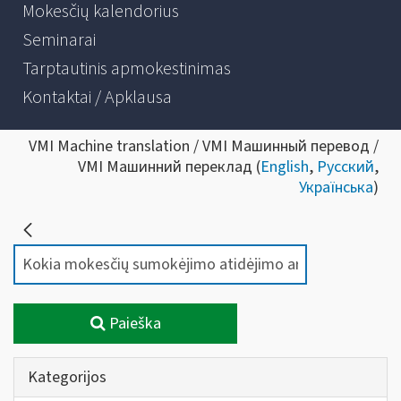
Mokesčių kalendorius
Seminarai
Tarptautinis apmokestinimas
Kontaktai / Apklausa
VMI Machine translation / VMI Машинный перевод /
VMI Машинний переклад (
English
,
Русский
,
Українська
)
Paieška
Kategorijos