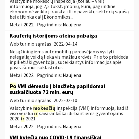
Valstybinė mokesčių inspekcija (toliau – VMI)
informuoja, jog 2,2 tūkst. įmonių, kurių pagrindinė
ekonominė veikla įtraukta į Itin paveiktų sektorių sąrašą
bei atitinka dalį Ekonomikos...
Metai:
2022
Pagrindinis:
Naujiena
Kauferių istorijoms ateina pabaiga
Web turinio sąrašas
2022-04-14
Nesąžiningiems automobilių pardavėjams vystyti
nelegalią veiklą lieka vis mažiau erdvės. Prie to prisideda
ir pilietiški gyventojai, suteikiantys informacijos apie
pasirašomus suklastotus...
Metai:
2022
Pagrindinis:
Naujiena
Po
VMI dėmesio į biudžetą papildomai
suskaičiuota 72 mln. eurų
Web turinio sąrašas
2022-02-10
Valstybinė
mokesčių
inspekcija (VMI) informuoja, kad iš
viso verslui
ir
savarankiškai dirbantiems gyventojams
2020
ir
2021...
Metai:
2022
Pagrindinis:
Naujiena
VMI kviečia nuo COVID-19 finansiškai