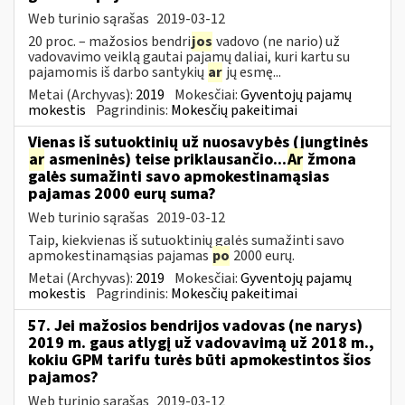
Web turinio sąrašas
2019-03-12
20 proc. – mažosios bendri
jos
vadovo (ne nario) už
vadovavimo veiklą gautai pajamų daliai, kuri kartu su
pajamomis iš darbo santykių
ar
jų esmę...
Metai (Archyvas):
2019
Mokesčiai:
Gyventojų pajamų
mokestis
Pagrindinis:
Mokesčių pakeitimai
Vienas iš sutuoktinių už nuosavybės (jungtinės
ar
asmeninės) teise priklausančio...
Ar
žmona
galės sumažinti savo apmokestinamąsias
pajamas 2000 eurų suma?
Web turinio sąrašas
2019-03-12
Taip, kiekvienas iš sutuoktinių galės sumažinti savo
apmokestinamąsias pajamas
po
2000 eurų.
Metai (Archyvas):
2019
Mokesčiai:
Gyventojų pajamų
mokestis
Pagrindinis:
Mokesčių pakeitimai
57. Jei mažosios bendrijos vadovas (ne narys)
2019 m. gaus atlygį už vadovavimą už 2018 m.,
kokiu GPM tarifu turės būti apmokestintos šios
pajamos?
Web turinio sąrašas
2019-03-12