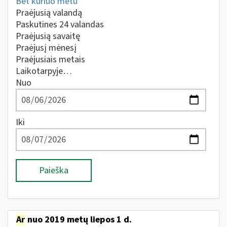
Bet kuriuo metu
Praėjusią valandą
Paskutines 24 valandas
Praėjusią savaitę
Praėjusį mėnesį
Praėjusiais metais
Laikotarpyje…
Nuo
Iki
Paieška
Ar
nuo 2019 metų liepos 1 d.