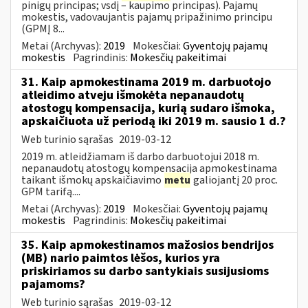
pinigų principas; vsdį – kaupimo principas). Pajamų
mokestis, vadovaujantis pajamų pripažinimo principu
(GPMĮ 8...
Metai (Archyvas):
2019
Mokesčiai:
Gyventojų pajamų
mokestis
Pagrindinis:
Mokesčių pakeitimai
31. Kaip apmokestinama 2019 m. darbuotojo
atleidimo atveju išmokėta nepanaudotų
atostogų kompensacija, kurią sudaro išmoka,
apskaičiuota už periodą iki 2019 m. sausio 1 d.?
Web turinio sąrašas
2019-03-12
2019 m. atleidžiamam iš darbo darbuotojui 2018 m.
nepanaudotų atostogų kompensacija apmokestinama
taikant išmokų apskaičiavimo
metu
galiojantį 20 proc.
GPM tarifą....
Metai (Archyvas):
2019
Mokesčiai:
Gyventojų pajamų
mokestis
Pagrindinis:
Mokesčių pakeitimai
35. Kaip apmokestinamos mažosios bendrijos
(MB) nario paimtos lėšos, kurios yra
priskiriamos su darbo santykiais susijusioms
pajamoms?
Web turinio sąrašas
2019-03-12