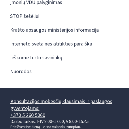
Įmonių VDU palyginimas
STOP šešėliui
Krašto apsaugos ministerijos informacija
Interneto svetainės atitikties paraiška
Ieškome turto savininkų
Nuorodos
Konsultacijos mokesčių klausimais ir paslaugos
gyventojams:
+370 5 260 5060
Darbo laikas: I-IV 8.00-17.00, V 8.00-15.45.
Prieššventinę dieną - viena valanda trumpiau.