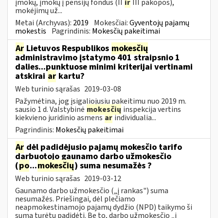
įmokų, įmokų į pensijų fondus (II
ir
III pakopos),
mokėjimų už...
Metai (Archyvas):
2019
Mokesčiai:
Gyventojų pajamų
mokestis
Pagrindinis:
Mokesčių pakeitimai
Ar
Lietuvos Respublikos
mokesčių
administravimo įstatymo 401 straipsnio 1
dalies...punktuose minimi kriterijai vertinami
atskirai
ar
kartu?
Web turinio sąrašas
2019-03-08
Pažymėtina, jog įsigaliojusiu pakeitimu nuo 2019 m.
sausio 1 d. Valstybinė
mokesčių
inspekcija vertins
kiekvieno juridinio asmens
ar
individualia...
Pagrindinis:
Mokesčių pakeitimai
Ar
dėl padidėjusio pajamų mokesčio tarifo
darbuotojo gaunamo darbo užmokesčio
(
po
...
mokesčių
) suma nesumažės ?
Web turinio sąrašas
2019-03-12
Gaunamo darbo užmokesčio („į rankas") suma
nesumažės. Priešingai, dėl plečiamo
neapmokestinamojo pajamų dydžio (NPD) taikymo ši
suma turėtų padidėti. Be to, darbo užmokesčio „į