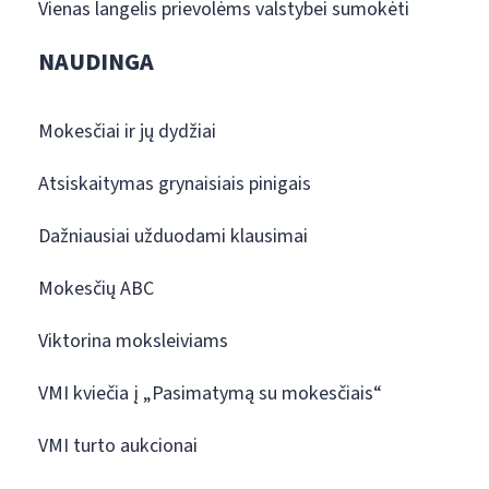
Vienas langelis prievolėms valstybei sumokėti
NAUDINGA
Mokesčiai ir jų dydžiai
Atsiskaitymas grynaisiais pinigais
Dažniausiai užduodami klausimai
Mokesčių ABC
Viktorina moksleiviams
VMI kviečia į „Pasimatymą su mokesčiais“
VMI turto aukcionai