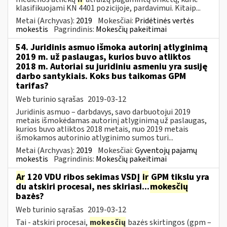
klasifikuojami KN 4401 pozicijoje, pardavimui. Kitaip...
Metai (Archyvas):
2019
Mokesčiai:
Pridėtinės vertės
mokestis
Pagrindinis:
Mokesčių pakeitimai
54. Juridinis asmuo išmoka autorinį atlyginimą
2019 m. už paslaugas, kurios buvo atliktos
2018 m. Autoriai su juridiniu asmeniu yra susiję
darbo santykiais. Koks bus taikomas GPM
tarifas?
Web turinio sąrašas
2019-03-12
Juridinis asmuo – darbdavys, savo darbuotojui 2019
metais išmokėdamas autorinį atlyginimą už paslaugas,
kurios buvo atliktos 2018 metais, nuo 2019 metais
išmokamos autorinio atlyginimo sumos turi...
Metai (Archyvas):
2019
Mokesčiai:
Gyventojų pajamų
mokestis
Pagrindinis:
Mokesčių pakeitimai
Ar
120 VDU ribos sekimas VSDĮ
ir
GPM tikslu yra
du atskiri procesai, nes skiriasi...
mokesčių
bazės?
Web turinio sąrašas
2019-03-12
Tai - atskiri procesai,
mokesčių
bazės skirtingos (gpm –