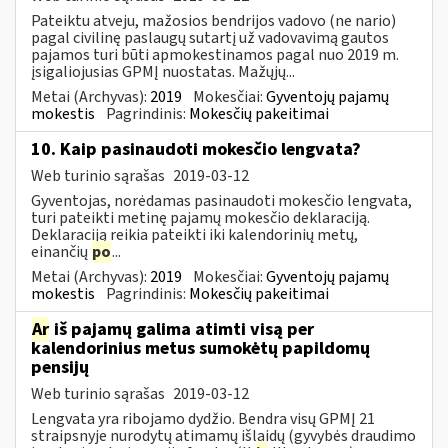
Pateiktu atveju, mažosios bendrijos vadovo (ne nario)
pagal civilinę paslaugų sutartį už vadovavimą gautos
pajamos turi būti apmokestinamos pagal nuo 2019 m.
įsigaliojusias GPMĮ nuostatas. Mažųjų...
Metai (Archyvas):
2019
Mokesčiai:
Gyventojų pajamų
mokestis
Pagrindinis:
Mokesčių pakeitimai
10. Kaip pasinaudoti mokesčio lengvata?
Web turinio sąrašas
2019-03-12
Gyventojas, norėdamas pasinaudoti mokesčio lengvata,
turi pateikti metinę pajamų mokesčio deklaraciją.
Deklaraciją reikia pateikti iki kalendorinių metų,
einančių
po
...
Metai (Archyvas):
2019
Mokesčiai:
Gyventojų pajamų
mokestis
Pagrindinis:
Mokesčių pakeitimai
Ar
iš pajamų galima atimti visą per
kalendorinius metus sumokėtų papildomų
pensijų
Web turinio sąrašas
2019-03-12
Lengvata yra ribojamo dydžio. Bendra visų GPMĮ 21
straipsnyje nurodytų atimamų išlaidų (gyvybės draudimo