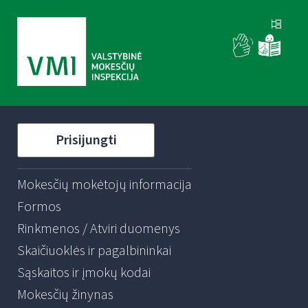
Prisijungti
Mokesčių mokėtojų informacija
Formos
Rinkmenos / Atviri duomenys
Skaičiuoklės ir pagalbininkai
Sąskaitos ir įmokų kodai
Mokesčių žinynas