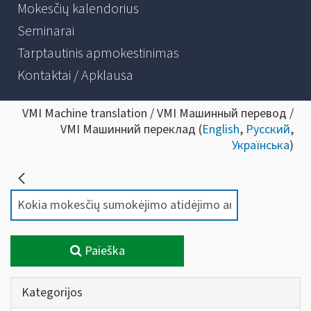
Mokesčių kalendorius
Seminarai
Tarptautinis apmokestinimas
Kontaktai / Apklausa
VMI Machine translation / VMI Машинный перевод /
VMI Машинний переклад (
English
,
Русский
,
Українська
)
Paieška
Kategorijos