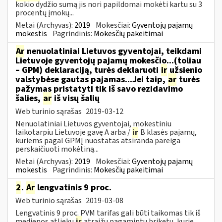
kokio dydžio sumą jis nori papildomai mokėti kartu su 3
procentų įmokų...
Metai (Archyvas):
2019
Mokesčiai:
Gyventojų pajamų
mokestis
Pagrindinis:
Mokesčių pakeitimai
Ar
nenuolatiniai Lietuvos gyventojai, teikdami
Lietuvoje gyventojų pajamų mokesčio...(toliau
– GPM) deklaraciją, turės deklaruoti
ir
užsienio
valstybėse gautas pajamas...Jei taip,
ar
turės
pažymas pristatyti tik iš savo rezidavimo
šalies,
ar
iš visų šalių
Web turinio sąrašas
2019-03-12
Nenuolatiniai Lietuvos gyventojai, mokestiniu
laikotarpiu Lietuvoje gavę A arba /
ir
B klasės pajamų,
kuriems pagal GPMĮ nuostatas atsiranda pareiga
perskaičiuoti mokėtiną...
Metai (Archyvas):
2019
Mokesčiai:
Gyventojų pajamų
mokestis
Pagrindinis:
Mokesčių pakeitimai
2
.
Ar
lengvatinis 9 proc.
Web turinio sąrašas
2019-03-08
Lengvatinis 9 proc. PVM tarifas gali būti taikomas tik iš
medienos atliekų
ir
atraižų pagamintų briketų, kurie