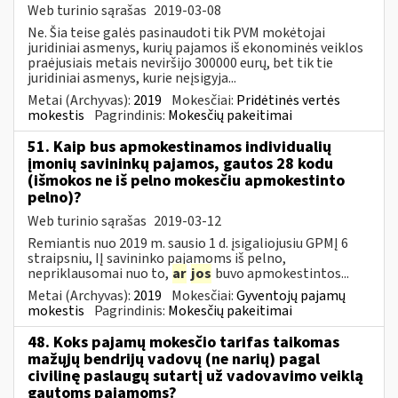
Web turinio sąrašas
2019-03-08
Ne. Šia teise galės pasinaudoti tik PVM mokėtojai
juridiniai asmenys, kurių pajamos iš ekonominės veiklos
praėjusiais metais neviršijo 300000 eurų, bet tik tie
juridiniai asmenys, kurie neįsigyja...
Metai (Archyvas):
2019
Mokesčiai:
Pridėtinės vertės
mokestis
Pagrindinis:
Mokesčių pakeitimai
51. Kaip bus apmokestinamos individualių
įmonių savininkų pajamos, gautos 28 kodu
(išmokos ne iš pelno mokesčiu apmokestinto
pelno)?
Web turinio sąrašas
2019-03-12
Remiantis nuo 2019 m. sausio 1 d. įsigaliojusiu GPMĮ 6
straipsniu, IĮ savininko pajamoms iš pelno,
nepriklausomai nuo to,
ar
jos
buvo apmokestintos...
Metai (Archyvas):
2019
Mokesčiai:
Gyventojų pajamų
mokestis
Pagrindinis:
Mokesčių pakeitimai
48. Koks pajamų mokesčio tarifas taikomas
mažųjų bendrijų vadovų (ne narių) pagal
civilinę paslaugų sutartį už vadovavimo veiklą
gautoms pajamoms?