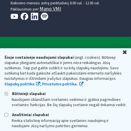
Kiekvieno mėnesio antrą penktadienį 8.00 val. - 12.00 val.
Mano VMI
Paklausimas per
Valstybinė mokesčių inspekcija prie Lietuvos
U
Respublikos finansų ministerijos
Šioje svetainėje naudojami slapukai
(angl. cookies). Būtinieji
slapukai įdiegiami automatiškai ir jiems nėra reikalingas Jūsų
Biudžetinė įstaiga. Juridinio asmens kodas — 188659752,
sutikimas. Taip pat galite sutikti ir su kitų slapukų naudojimu. Savo
adresas: Vasario 16-osios g. 14, 01107 Vilnius, Lietuva, el.paštas:
sutikimą bet kada galėsite atšaukti pakeisdami interneto naršyklės
vmi@vmi.lt
, E. pristatymo dėžutės adresas 188659752
nustatymus ir ištrindami įrašytus slapukus. Daugiau informacijos
Duomenys apie Valstybinę mokesčių inspekciją prie Lietuvos
Slapukų politika
;
Privatumo politika.
Respublikos finansų ministerijos kaupiami ir saugomi Juridinių
asmenų registre
Būtinieji slapukai
Naudojami sklandžiam svetainės veikimui ir įgalina pagrindines
svetainės funkcijas. Be šių slapukų svetainė negali tinkamai veikti.
Analitiniai slapukai
Renka statistinę informaciją apie svetainės naudojimą ir
naudojami Jūsų naršymo patirties gerinimui.