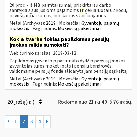
20 proc. - iš MB paimtai sumai, priskirtai su darbo
santykiais susijusioms pajamoms
ir
deklaruotai 02 kodu,
neviršijančiai sumos, nuo kurios skaičiuojamos...
Metai (Archyvas):
2019
Mokesčiai:
Gyventojų pajamų
mokestis
Pagrindinis:
Mokesčių pakeitimai
Kokia
tvarka
tokias papildomas pensijų
įmokas reikia sumokėti?
Web turinio sąrašas
2019-03-12
Papildomas gyventojo pasirinkto dydžio pensijų įmokas
gyventojas turės mokėti pats į pensijų bendrovės
valdomame pensijų fonde atidarytą jam pensijų sąskaitą.
Metai (Archyvas):
2019
Mokesčiai:
Gyventojų pajamų
mokestis
Pagrindinis:
Mokesčių pakeitimai
20 Įrašų(-ai)
Rodoma nuo 21 iki 40 iš 76 irašų.
1
2
3
4