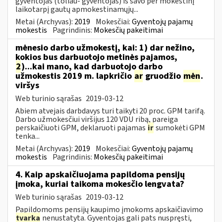
gyventojas (toliau- gyventojas) iš savo per mokestinį
laikotarpį gautų apmokestinamųjų...
Metai (Archyvas):
2019
Mokesčiai:
Gyventojų pajamų
mokestis
Pagrindinis:
Mokesčių pakeitimai
mėnesio darbo užmokestį, kai: 1) dar nežino,
kokios bus darbuotojo metinės pajamos,
2
)...kai mano, kad darbuotojo darbo
užmokestis 2019 m. lapkričio
ar
gruodžio
mėn
.
viršys
Web turinio sąrašas
2019-03-12
Abiem atvejais darbdavys turi taikyti 20 proc. GPM tarifą.
Darbo užmokesčiui viršijus 120 VDU ribą, pareiga
perskaičiuoti GPM, deklaruoti pajamas
ir
sumokėti GPM
tenka...
Metai (Archyvas):
2019
Mokesčiai:
Gyventojų pajamų
mokestis
Pagrindinis:
Mokesčių pakeitimai
4. Kaip apskaičiuojama papildoma pensijų
įmoka, kuriai taikoma mokesčio lengvata?
Web turinio sąrašas
2019-03-12
Papildomoms pensijų kaupimo įmokoms apskaičiavimo
tvarka
nenustatyta. Gyventojas gali pats nuspręsti,