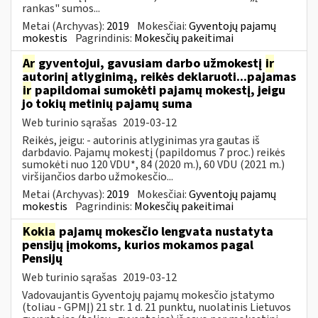
rankas" sumos...
Metai (Archyvas):
2019
Mokesčiai:
Gyventojų pajamų
mokestis
Pagrindinis:
Mokesčių pakeitimai
Ar
gyventojui, gavusiam darbo užmokestį
ir
autorinį atlyginimą, reikės deklaruoti...pajamas
ir
papildomai sumokėti pajamų mokestį, jeigu
jo tokių metinių pajamų suma
Web turinio sąrašas
2019-03-12
Reikės, jeigu: - autorinis atlyginimas yra gautas iš
darbdavio. Pajamų mokestį (papildomus 7 proc.) reikės
sumokėti nuo 120 VDU*, 84 (2020 m.), 60 VDU (2021 m.)
viršijančios darbo užmokesčio...
Metai (Archyvas):
2019
Mokesčiai:
Gyventojų pajamų
mokestis
Pagrindinis:
Mokesčių pakeitimai
Kokia
pajamų mokesčio lengvata nustatyta
pensijų įmokoms, kurios mokamos pagal
Pensijų
Web turinio sąrašas
2019-03-12
Vadovaujantis Gyventojų pajamų mokesčio įstatymo
(toliau - GPMĮ) 21 str. 1 d. 21 punktu, nuolatinis Lietuvos