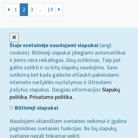
1
2
3
...
19
Uždaryti
Šioje svetainėje naudojami slapukai
(angl.
cookies). Būtinieji slapukai įdiegiami automatiškai
ir jiems nėra reikalingas Jūsų sutikimas. Taip pat
galite sutikti ir su kitų slapukų naudojimu. Savo
sutikimą bet kada galėsite atšaukti pakeisdami
interneto naršyklės nustatymus ir ištrindami
įrašytus slapukus. Daugiau informacijos
Slapukų
politika
;
Privatumo politika.
Būtinieji slapukai
Naudojami sklandžiam svetainės veikimui ir įgalina
pagrindines svetainės funkcijas. Be šių slapukų
svetainė negali tinkamai veikti.