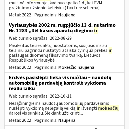
muitinė informuoja, kad nuo spalio 1 d., kai PVM
grąžinimo užsienio keleiviui (Tax free schema)...
Metai:
2022
Pagrindinis:
Naujiena
Vyriausybės 2002 m. rugpjūčio 13 d. nutarimo
Nr. 1283 „Dėl kasos aparatų diegimo
ir
Web turinio sąrašas
2022-08-29
Pasikeitus teisės aktų nuostatoms, susijusioms su
teisiniu pagrindu nustatyti atsiskaitymų už prekes
ir
paslaugas duomenų fiksavimo tvarką, Lietuvos
Respublikos Vyriausybė...
Metai:
2022
Pagrindinis:
Mokesčio naujiena
Erdvės pasislėpti lieka vis mažiau – naudotų
automobilių pardavėjų kontrolė vykdoma
realiu laiku
Web turinio sąrašas
2022-10-11
Nesąžiningiems naudotų automobilių pardavėjams
nuslėpti vykdomą nelegalią veiklą
ir
išvengti
mokesčių
darosi vis sunkiau. Siekiant užtikrinti...
Metai:
2022
Pagrindinis:
Naujiena