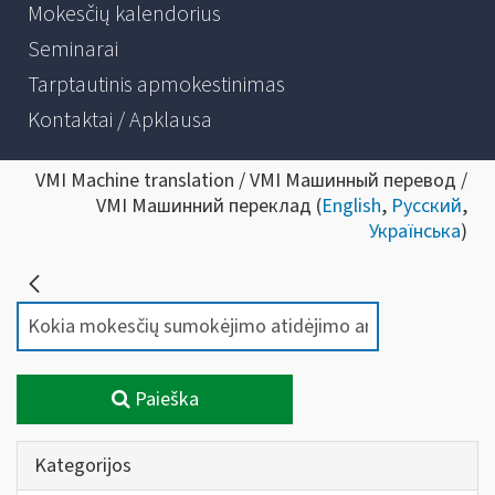
Mokesčių kalendorius
Seminarai
Tarptautinis apmokestinimas
Kontaktai / Apklausa
VMI Machine translation / VMI Машинный перевод /
VMI Машинний переклад (
English
,
Русский
,
Українська
)
Paieška
Kategorijos