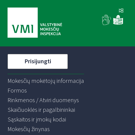
Prisijungti
Mokesčių mokėtojų informacija
Formos
Rinkmenos / Atviri duomenys
Skaičiuoklės ir pagalbininkai
Sąskaitos ir įmokų kodai
Mokesčių žinynas