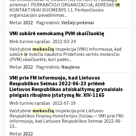
pirkimai I. PERKANČIOJI ORGANIZACIJA, ADRESAS
IR
KONTAKTINIAI DUOMENYS: I.1. Perkančiosios
organizacijos pavadinimas...
Metai:
2022
Pagrindinis:
Viešieji pirkimai
VMI sukūrė nemokamą PVM skaičiuoklę
Web turinio sąrašas
2022-03-24
Valstybinė
mokesčių
inspekcija (VMI) informuoja, kad
sukūrė
ir
kviečia naudotis Pridėtinės vertės mokesčio
(PVM) skaičiuokle, kuri padės...
Metai:
2022
Pagrindinis:
Naujiena
VMI prie FM informuoja, kad Lietuvos
Respublikos Seimas 2022-06-23 priėmė
Lietuvos Respublikos atsiskaitymų grynaisiais
pinigais ribojimo įstatymą Nr. XIV-1165
Web turinio sąrašas
2022-07-19
Valstybinė
mokesčių
inspekcija prie Lietuvos
Respublikos finansų ministerijos (toliau — VMI prie FM)
informuoja, kad Lietuvos Respublikos Seimas 2022-06-
23...
Metai:
2022