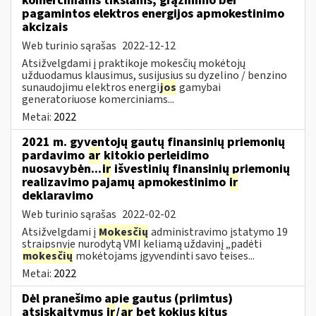
komerciniams tikslams, grąžinimo bei
pagamintos elektros energijos apmokestinimo
akcizais
Web turinio sąrašas
2022-12-12
Atsižvelgdami į praktikoje mokesčių mokėtojų
užduodamus klausimus, susijusius su dyzelino / benzino
sunaudojimu elektros energi
jos
gamybai
generatoriuose komerciniams...
Metai:
2022
2021 m. gyventojų gautų finansinių priemonių
pardavimo
ar
kitokio perleidimo
nuosavybėn...
ir
išvestinių finansinių priemonių
realizavimo pajamų apmokestinimo
ir
deklaravimo
Web turinio sąrašas
2022-02-02
Atsižvelgdami į
Mokesčių
administravimo įstatymo 19
straipsnyje nurodytą VMI keliamą uždavinį „padėti
mokesčių
mokėtojams įgyvendinti savo teises...
Metai:
2022
Dėl pranešimo apie gautus (priimtus)
atsiskaitymus
ir
/
ar
bet kokius kitus