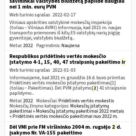
savininkai valstybės biudžetą papildė daugiau
nei 1 mln. eurų PVM
Web turinio sąrašas
2022-02-17
Vilniaus apskrities valstybinė mokesčių inspekcija
(toliau – Vilniaus AVMI) informuoja, kad 2021 m. naujas
transporto priemones iš kitų ES valstybių narių įsigiję
gyventojai, valstybės biudžetą...
Metai:
2022
Pagrindinis:
Naujiena
Respublikos pridėtinės vertės mokesčio
įstatymo 4-1, 15, 40, 47 straipsnių pakeitimo
ir
Web turinio sąrašas
2022-01-03
Informuojame, kad 2021 m. gruodžio 16 d. buvo priimtas
Pridėtinės vertės mokesčio įstatymo pakeitimas[1]
(toliau − Pakeitimas). Dėl PVM įstatymo[
2
] 41 straipsnio
papildymo...
Metai:
2022
Mokesčiai:
Pridėtinės vertės mokestis
Mokesčių žinyno kategorijos:
Mokesčių įstatymų
pakeitimai » Mokesčių įstatymų pakeitimai 2022 metais
» Pridėtinės vertės mokesčio pakeitimai nuo 2022 m.
Dėl VMI prie FM viršininko 2004 m. rugsėjo
2
d.
įsakymo Nr. VA-155 pakeitimo