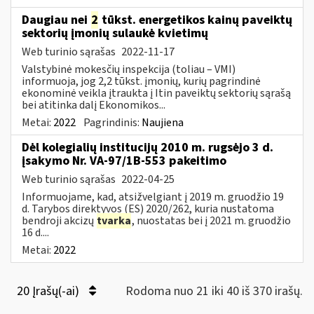
Daugiau nei
2
tūkst. energetikos kainų paveiktų
sektorių įmonių sulaukė kvietimų
Web turinio sąrašas
2022-11-17
Valstybinė mokesčių inspekcija (toliau – VMI)
informuoja, jog 2,2 tūkst. įmonių, kurių pagrindinė
ekonominė veikla įtraukta į Itin paveiktų sektorių sąrašą
bei atitinka dalį Ekonomikos...
Metai:
2022
Pagrindinis:
Naujiena
Dėl kolegialių institucijų 2010 m. rugsėjo 3 d.
įsakymo Nr. VA-97/1B-553 pakeitimo
Web turinio sąrašas
2022-04-25
Informuojame, kad, atsižvelgiant į 2019 m. gruodžio 19
d. Tarybos direktyvos (ES) 2020/262, kuria nustatoma
bendroji akcizų
tvarka
, nuostatas bei į 2021 m. gruodžio
16 d....
Metai:
2022
20 Įrašų(-ai)
Rodoma nuo 21 iki 40 iš 370 irašų.