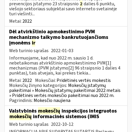
prevencijos įstatymo 23 straipsnio
2
dalies 6 punktu,
viešojo sektoriaus subjektai savo interneto svetainėje
turi viešinti...
Metai:
2022
Dėl atvirkštinio apmokestinimo PVM
mechanizmo taikymo bankrutuojančioms
įmonėms
ir
Web turinio sąrašas
2022-01-03
Informuojame, kad nuo 2022 m. sausio 1 d.
nebetaikomas atvirkštinio apmokestinimo PVM[1]
mechanizmas (PVM įstatymo[2] 96 straipsnio 1 dalies 4
punktas), tais atvejais, kai prekes tiekia...
Metai:
2022
Mokesčiai:
Pridėtinės vertės mokestis
Mokesčių žinyno kategorijos:
Mokesčių įstatymų
pakeitimai » Mokesčių įstatymų pakeitimai 2022 metais
» Pridėtinės vertės mokesčio pakeitimai nuo 2022 m.
Pagrindinis:
Mokesčio naujiena
Valstybinės
mokesčių
inspekcijos integruotos
mokesčių
informacinės sistemos (IMIS
Web turinio sąrašas
2022-10-12
INFORMACIJA APIE SUDARYTAS SUTARTIS Paslaugų