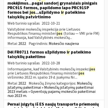
mokėjimus...pagal sandorį grynaisiais pinigais
PRC915 formos, papildomo lapo PRC915P
formos bei
jos
...užpildymo
ir
pateikimo
taisyklių patvirtinimo
Web turinio sąrašas
2022-10-21
Valstybinė mokesčių inspekcija prie Lietuvos
Respublikos finansų ministeri
jos
(toliau ― VMI prie FM)
informuoja, kad Valstybinės mokesčių...
Metai:
2022
Pagrindinis:
Mokesčio naujiena
Dėl FR0711 formos užpildymo
ir
pateikimo
taisyklių pakeitimo
Web turinio sąrašas
2022-10-28
Informuojame, kad Valstybinės mokesčių inspekci
jos
prie Lietuvos Respublikos finansų ministeri
jos
viršininko 2022 m. spalio 19 d. įsakymu Nr....
Metai:
2022
Mokesčių žinyno kategorijos:
Mokesčių
įstatymų pakeitimai » Mokesčių įstatymų pakeitimai
2023 metais » Gyventojų pajamų mokesčio pakeitimai
nuo 2023 m.
Pernai įsigytų iš ES naujų transporto priemonių