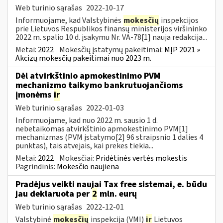
Web turinio sąrašas
2022-10-17
Informuojame, kad Valstybinės
mokesčių
inspekcijos
prie Lietuvos Respublikos finansų ministerijos viršininko
2022 m. spalio 10 d. įsakymu Nr. VA-78[1] nauja redakcija...
Metai:
2022
Mokesčių įstatymų pakeitimai:
MĮP 2021 »
Akcizų mokesčių pakeitimai nuo 2023 m.
Dėl atvirkštinio apmokestinimo PVM
mechanizmo taikymo bankrutuojančioms
įmonėms
ir
Web turinio sąrašas
2022-01-03
Informuojame, kad nuo 2022 m. sausio 1 d.
nebetaikomas atvirkštinio apmokestinimo PVM[1]
mechanizmas (PVM įstatymo[2] 96 straipsnio 1 dalies 4
punktas), tais atvejais, kai prekes tiekia...
Metai:
2022
Mokesčiai:
Pridėtinės vertės mokestis
Pagrindinis:
Mokesčio naujiena
Pradėjus veikti naujai Tax free sistemai, e. būdu
jau deklaruota per
2
mln. eurų
Web turinio sąrašas
2022-12-01
Valstybinė
mokesčių
inspekcija (VMI)
ir
Lietuvos