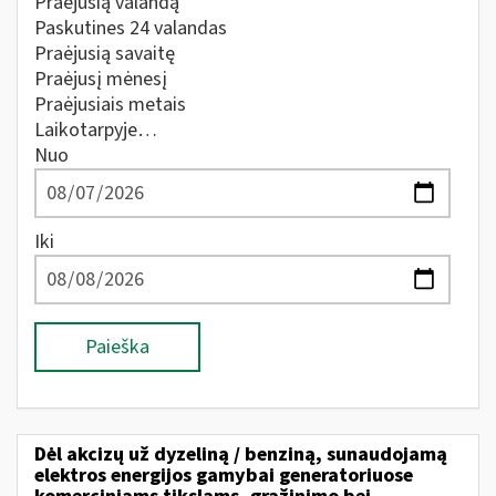
Praėjusią valandą
Paskutines 24 valandas
Praėjusią savaitę
Praėjusį mėnesį
Praėjusiais metais
Laikotarpyje…
Nuo
Iki
Paieška
Dėl akcizų už dyzeliną / benziną, sunaudojamą
elektros energijos gamybai generatoriuose