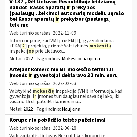
V-137 „Dėl Lietuvos Respublikoje leidžiamų
naudoti kasos aparatų
ir
prekybos
(paslaugų...teikimo) automatų modelių sąrašo
bei Kasos aparatų
ir
prekybos (paslaugų
teikimo
Web turinio sąrašas
2022-11-09
Informuojame, kad VMI prie FM[1], įgyvendindama
i.EKA[
2
] projektą, priėmė Valstybinės
mokesčių
inspekci
jos
prie Lietuvos...
Metai:
2022
Pagrindinis:
Mokesčio naujiena
Artėjant komercinio NT mokesčio terminui
įmonės
ir
gyventojai deklaravo 32 mln. eurų
Web turinio sąrašas
2022-02-03
Valstybinė
mokesčių
inspekcija (VMI) informuoja, kad
gyventojai
ir
įmonės turi daugiau nei savaitę lako, iki
vasario 15 d., pateikti komercinio...
Metai:
2022
Pagrindinis:
Naujiena
Korupcinio pobūdžio teisės pažeidimai
Web turinio sąrašas
2022-06-28
Vadovaujantis Lietuvos Respublikos korupcijos