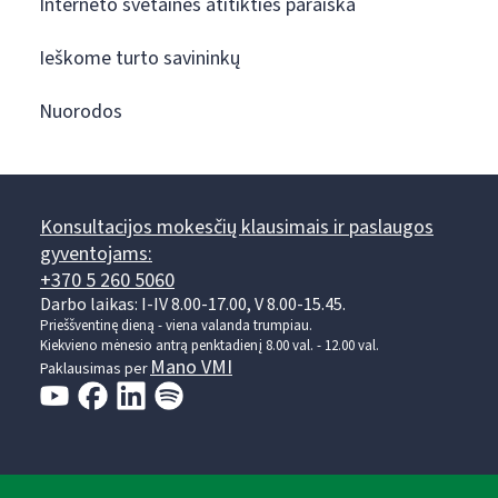
Interneto svetainės atitikties paraiška
Ieškome turto savininkų
Nuorodos
Konsultacijos mokesčių klausimais ir paslaugos
gyventojams:
+370 5 260 5060
Darbo laikas: I-IV 8.00-17.00, V 8.00-15.45.
Prieššventinę dieną - viena valanda trumpiau.
Kiekvieno mėnesio antrą penktadienį 8.00 val. - 12.00 val.
Mano VMI
Paklausimas per