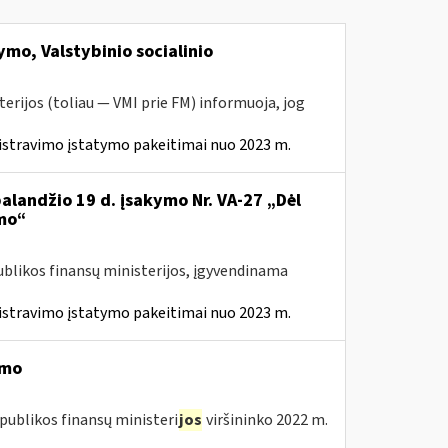
mo, Valstybinio socialinio
erijos (toliau — VMI prie FM) informuoja, jog
istravimo įstatymo pakeitimai nuo 2023 m.
balandžio 19 d. įsakymo Nr. VA-27 „Dėl
mo“
ublikos finansų ministerijos, įgyvendinama
istravimo įstatymo pakeitimai nuo 2023 m.
imo
publikos finansų ministeri
jos
viršininko 2022 m.