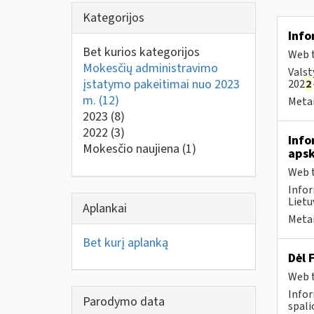
Kategorijos
Info
Bet kurios kategorijos
Web t
Mokesčių administravimo
Valst
įstatymo pakeitimai nuo 2023
202
2
m.
(12)
Metai
2023
(8)
2022
(3)
Info
Mokesčio naujiena
(1)
apsk
Web t
Infor
Lietu
Aplankai
Metai
Bet kurį aplanką
Dėl 
Web t
Infor
Parodymo data
spali