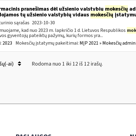
rmacinis pranešimas dėl užsienio valstybių
mokesčių
adm
ojamos tų užsienio valstybių vidaus
mokesčių
įstatymu
urinio sąrašas
2023-10-30
muojame, kad nuo 2023 m. lapkričio 1 d. Lietuvos Respublikos
mok
vos gyventojų pateiktų pažymų, kurių formos yra...
:
2023
Mokesčių įstatymų pakeitimai:
MĮP 2021 » Mokesčių admin
šų(-ai)
Rodoma nuo 1 iki 12 iš 12 irašų.