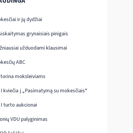
AUDINGA
kesčiai ir jų dydžiai
siskaitymas grynaisiais pinigais
žniausiai užduodami klausimai
kesčių ABC
ktorina moksleiviams
I kviečia į „Pasimatymą su mokesčiais“
I turto aukcionai
onių VDU palyginimas