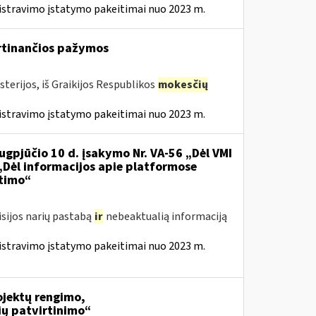
istravimo įstatymo pakeitimai nuo 2023 m.
irtinančios pažymos
terijos, iš Graikijos Respublikos
mokesčių
istravimo įstatymo pakeitimai nuo 2023 m.
ugpjūčio 10 d. įsakymo Nr. VA-56 „Dėl VMI
 „Dėl informacijos apie platformose
itimo“
isijos narių pastabą
ir
nebeaktualią informaciją
istravimo įstatymo pakeitimai nuo 2023 m.
jektų rengimo,
ių patvirtinimo“