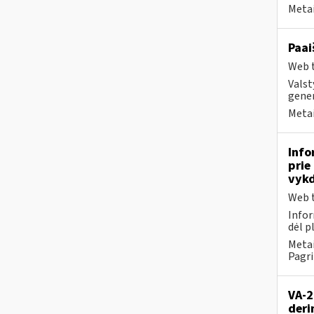
Metai
Paai
Web t
Valst
gener
Metai
Info
prie
vykd
Web t
Infor
dėl p
Metai
Pagri
VA-2
deri