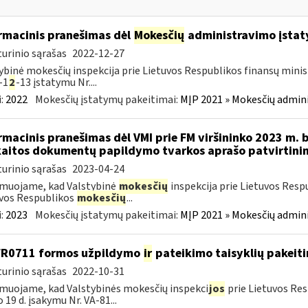
rmacinis pranešimas dėl
Mokesčių
administravimo įstaty
urinio sąrašas
2022-12-27
ybinė mokesčių inspekcija prie Lietuvos Respublikos finansų minist
-1
2
-13 įstatymu Nr....
:
2022
Mokesčių įstatymų pakeitimai:
MĮP 2021 » Mokesčių admin
rmacinis pranešimas dėl VMI prie FM viršininko 2023 m. 
aitos dokumentų papildymo tvarkos aprašo patvirtini
urinio sąrašas
2023-04-24
muojame, kad Valstybinė
mokesčių
inspekcija prie Lietuvos Resp
vos Respublikos
mokesčių
...
:
2023
Mokesčių įstatymų pakeitimai:
MĮP 2021 » Mokesčių admin
FR0711 formos užpildymo
ir
pateikimo taisyklių pakeit
urinio sąrašas
2022-10-31
muojame, kad Valstybinės mokesčių inspekci
jos
prie Lietuvos Res
o 19 d. įsakymu Nr. VA-81...