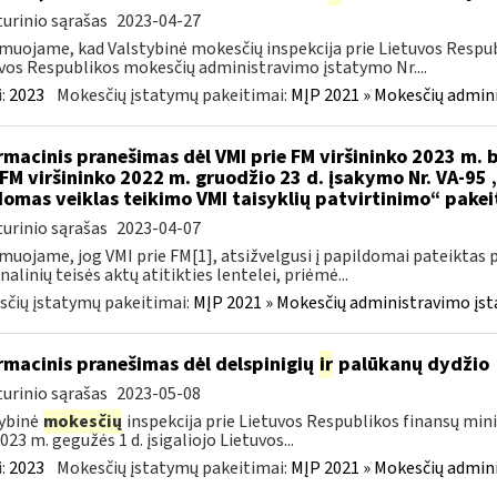
urinio sąrašas
2023-04-27
muojame, kad Valstybinė mokesčių inspekcija prie Lietuvos Respub
vos Respublikos mokesčių administravimo įstatymo Nr....
:
2023
Mokesčių įstatymų pakeitimai:
MĮP 2021 » Mokesčių admin
rmacinis pranešimas dėl VMI prie FM viršininko 2023 m. b
 FM viršininko 2022 m. gruodžio 23 d. įsakymo Nr. VA-95
omas veiklas teikimo VMI taisyklių patvirtinimo“ pake
urinio sąrašas
2023-04-07
muojame, jog VMI prie FM[1], atsižvelgusi į papildomai pateiktas 
nalinių teisės aktų atitikties lentelei, priėmė...
čių įstatymų pakeitimai:
MĮP 2021 » Mokesčių administravimo įs
rmacinis pranešimas dėl delspinigių
ir
palūkanų dydžio
urinio sąrašas
2023-05-08
ybinė
mokesčių
inspekcija prie Lietuvos Respublikos finansų mini
023 m. gegužės 1 d. įsigaliojo Lietuvos...
:
2023
Mokesčių įstatymų pakeitimai:
MĮP 2021 » Mokesčių admin