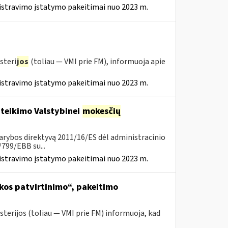
istravimo įstatymo pakeitimai nuo 2023 m.
steri
jos
(toliau — VMI prie FM), informuoja apie
istravimo įstatymo pakeitimai nuo 2023 m.
 teikimo Valstybinei
mokesčių
arybos direktyvą 2011/16/ES dėl administracinio
799/EBB su...
istravimo įstatymo pakeitimai nuo 2023 m.
kos patvirtinimo“, pakeitimo
sterijos (toliau ― VMI prie FM) informuoja, kad