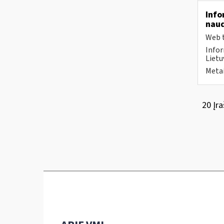
Info
naud
Web t
Infor
Lietu
Metai
20 Įra