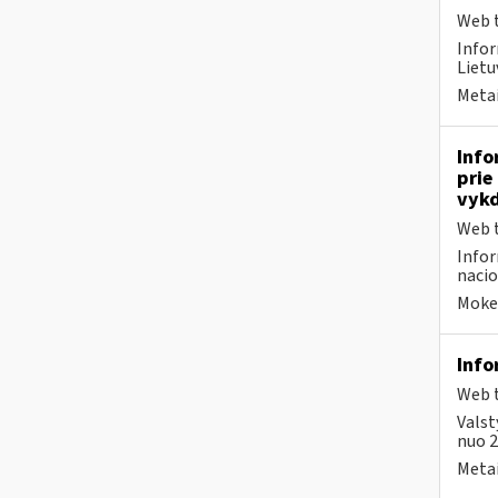
Web t
Infor
Lietu
Metai
Info
prie
vykd
Web t
Infor
nacio
Mokes
Info
Web t
Valst
nuo 2
Metai