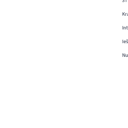
ST
Kr
In
Ie
Nu