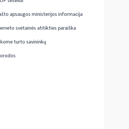
OP šešėliui
ašto apsaugos ministerijos informacija
terneto svetainės atitikties paraiška
škome turto savininkų
orodos