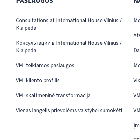
PASLAUGOS
N
Consultations at International House Vilnius /
Mo
Klaipėda
At
Консультации в International House Vilnius /
Klaipėda
Da
VMI teikiamos paslaugos
Mo
VMI kliento profilis
Vi
VMI skaitmeninė transformacija
VM
Vienas langelis prievolėms valstybei sumokėti
VM
Įm