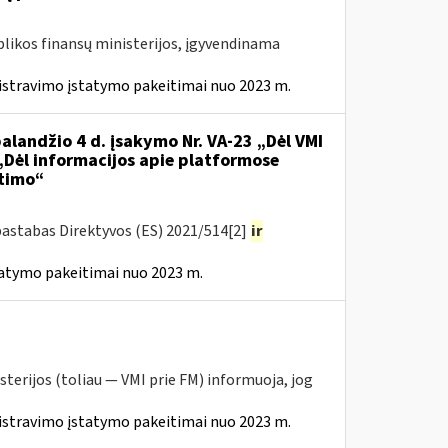
likos finansų ministerijos, įgyvendinama
istravimo įstatymo pakeitimai nuo 2023 m.
alandžio 4 d. įsakymo Nr. VA-23 „Dėl VMI
 „Dėl informacijos apie platformose
itimo“
pastabas Direktyvos (ES) 2021/514[2]
ir
tatymo pakeitimai nuo 2023 m.
sterijos (toliau — VMI prie FM) informuoja, jog
istravimo įstatymo pakeitimai nuo 2023 m.