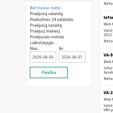
Metai
Bet kuriuo metu
Praėjusią valandą
Info
Paskutines 24 valandas
Web t
Praėjusią savaitę
Valst
Praėjusį mėnesį
2023 
Praėjusiais metais
Metai
Laikotarpyje…
Nuo
Iki
VA-9
Web t
Infor
Paieška
bendr
Metai
VA-2
Web t
Valst
VMI p