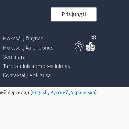
Prisijungti
Mokesčių žinynas
Mokesčių kalendorius
Seminarai
Tarptautinis apmokestinimas
Kontaktai / Apklausa
ний переклад (
English
,
Русский
,
Українська
)