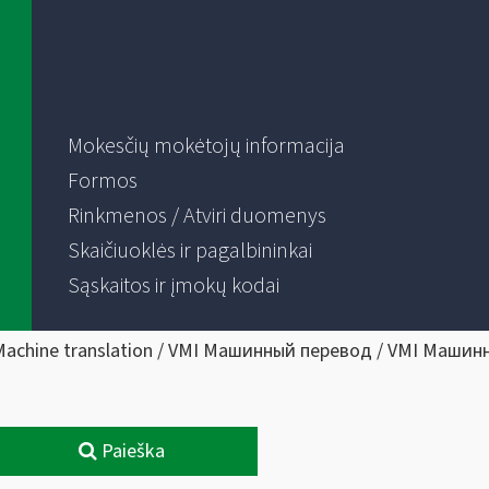
Mokesčių mokėtojų informacija
Formos
Rinkmenos / Atviri duomenys
Skaičiuoklės ir pagalbininkai
Sąskaitos ir įmokų kodai
Machine translation / VMI Машинный перевод / VMI Машин
Paieška