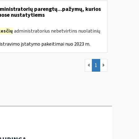
inistratorių parengtų...pažymų, kurios
ose nustatytiems
esčių
administratorius nebetvirtins nuolatinių
istravimo įstatymo pakeitimai nuo 2023 m.
1