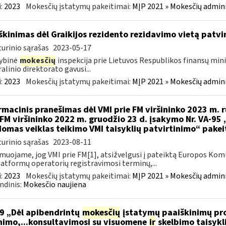
:
2023
Mokesčių įstatymų pakeitimai:
MĮP 2021 » Mokesčių admin
škinimas dėl Graikijos rezidento rezidavimo vietą patv
urinio sąrašas
2023-05-17
ybinė
mokesčių
inspekcija prie Lietuvos Respublikos finansų minis
alinio direktorato gavusi...
:
2023
Mokesčių įstatymų pakeitimai:
MĮP 2021 » Mokesčių admin
rmacinis pranešimas dėl VMI prie FM viršininko 2023 m. r
 FM viršininko 2022 m. gruodžio 23 d. įsakymo Nr. VA-95
omas veiklas teikimo VMI taisyklių patvirtinimo“ pake
urinio sąrašas
2023-08-11
muojame, jog VMI prie FM[1], atsižvelgusi į pateiktą Europos Kom
latformų operatorių registravimosi terminų,...
:
2023
Mokesčių įstatymų pakeitimai:
MĮP 2021 » Mokesčių admin
ndinis:
Mokesčio naujiena
9 „Dėl apibendrintų
mokesčių
įstatymų paaiškinimų pro
nimo,...konsultavimosi su visuomene
ir
skelbimo taisykl