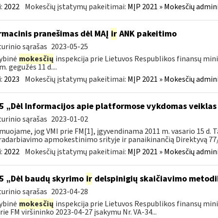
:
2022
Mokesčių įstatymų pakeitimai:
MĮP 2021 » Mokesčių admin
rmacinis pranešimas dėl MAĮ
ir
ANK pakeitimo
urinio sąrašas
2023-05-25
ybinė
mokesčių
inspekcija prie Lietuvos Respublikos finansų mini
m. gegužės 11 d....
:
2023
Mokesčių įstatymų pakeitimai:
MĮP 2021 » Mokesčių admin
5 „Dėl Informacijos apie platformose vykdomas veiklas
urinio sąrašas
2023-01-02
muojame, jog VMI prie FM[1], įgyvendinama 2011 m. vasario 15 d. T
adarbiavimo apmokestinimo srityje ir panaikinančią Direktyvą 77/
:
2022
Mokesčių įstatymų pakeitimai:
MĮP 2021 » Mokesčių admin
5 „Dėl baudų skyrimo
ir
delspinigių skaičiavimo metodi
urinio sąrašas
2023-04-28
ybinė
mokesčių
inspekcija prie Lietuvos Respublikos finansų mini
rie FM viršininko 2023-04-27 įsakymu Nr. VA-34...