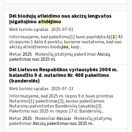
Dėl biodujų atleidimo nuo akcizų lengvatos
įsigaliojimo
atidėjimo
Web turinio sąrašas
2025-07-01
Informuojame, kad pakeitimu[1] buvo papildyta AĮ[
2
] 43
straipsnio 1 dalis 6 punktu, kuriame nustatoma, kad nuo
akcizų atleidžiamos biodu
jos
, kaip...
Metai:
2025
Mokesčių įstatymų pakeitimai:
Akcizų
pakeitimai nuo 2025 m.
Dėl Lietuvos Respublikos vyriausybės 2004 m.
balandžio 9 d. nutarimo Nr. 408 pakeitimo
(banderolės)
Web turinio sąrašas
2025-07-23
Informuojame, kad 2025 m. liepos 9 d. buvo priimtas
Nutarimo[1] pakeitimas[2], kuriuo pakeičiamos
Nutarimu patvirtintos Banderolių taisyklės[3].
Pakeitimu nuo 2025 m. liepos 17 d.: Banderolių...
Metai:
2025
Mokesčiai:
Akcizai
Mokesčių įstatymų
pakeitimai:
Akcizų pakeitimai nuo 2025 m.