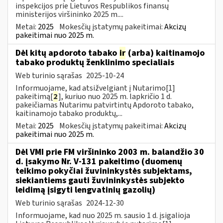
inspekcijos prie Lietuvos Respublikos finansų
ministerijos viršininko 2025 m....
Metai:
2025
Mokesčių įstatymų pakeitimai:
Akcizų
pakeitimai nuo 2025 m.
Dėl kitų apdoroto tabako
ir
(arba) kaitinamojo
tabako produktų ženklinimo specialiais
Web turinio sąrašas
2025-10-24
Informuojame, kad atsižvelgiant į Nutarimo[1]
pakeitimą[
2
], kuriuo nuo 2025 m. lapkričio 1 d.
pakeičiamas Nutarimu patvirtintų Apdoroto tabako,
kaitinamojo tabako produktų,...
Metai:
2025
Mokesčių įstatymų pakeitimai:
Akcizų
pakeitimai nuo 2025 m.
Dėl VMI prie FM viršininko 2003 m. balandžio 30
d. įsakymo Nr. V-131 pakeitimo (duomenų
teikimo pokyčiai žuvininkystės subjektams,
siekiantiems gauti žuvininkystės subjekto
leidimą įsigyti lengvatinių gazolių)
Web turinio sąrašas
2024-12-30
Informuojame, kad nuo 2025 m. sausio 1 d. įsigalioja