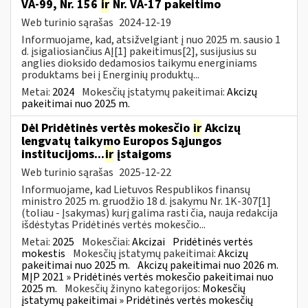
VA-99, Nr. 156
ir
Nr. VA-17 pakeitimo
Web turinio sąrašas
2024-12-19
Informuojame, kad, atsižvelgiant į nuo 2025 m. sausio 1
d. įsigaliosiančius AĮ[1] pakeitimus[2], susijusius su
anglies dioksido dedamosios taikymu energiniams
produktams bei į Energinių produktų...
Metai:
2024
Mokesčių įstatymų pakeitimai:
Akcizų
pakeitimai nuo 2025 m.
Dėl Pridėtinės vertės mokesčio
ir
Akcizų
lengvatų taikymo Europos Sąjungos
institucijoms...
ir
įstaigoms
Web turinio sąrašas
2025-12-22
Informuojame, kad Lietuvos Respublikos finansų
ministro 2025 m. gruodžio 18 d. įsakymu Nr. 1K-307[1]
(toliau - Įsakymas) kurį galima rasti čia, nauja redakcija
išdėstytas Pridėtinės vertės mokesčio...
Metai:
2025
Mokesčiai:
Akcizai
Pridėtinės vertės
mokestis
Mokesčių įstatymų pakeitimai:
Akcizų
pakeitimai nuo 2025 m.
Akcizų pakeitimai nuo 2026 m.
MĮP 2021 » Pridėtinės vertės mokesčio pakeitimai nuo
2025 m.
Mokesčių žinyno kategorijos:
Mokesčių
įstatymų pakeitimai » Pridėtinės vertės mokesčių