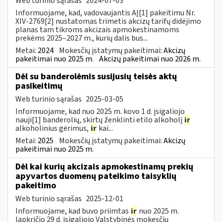
Web turinio sąrašas
2024-07-03
Informuojame, kad, vadovaujantis AĮ[1] pakeitimu Nr.
XIV-2769[2] nustatomas trimetis akcizų tarifų didėjimo
planas tam tikroms akcizais apmokestinamoms
prekėms 2025–2027 m., kurių dalis bus...
Metai:
2024
Mokesčių įstatymų pakeitimai:
Akcizų
pakeitimai nuo 2025 m.
Akcizų pakeitimai nuo 2026 m.
Dėl su banderolėmis susijusių teisės aktų
pasikeitimų
Web turinio sąrašas
2025-03-05
Informuojame, kad nuo 2025 m. kovo 1 d. įsigaliojo
nauji[1] banderolių, skirtų ženklinti etilo alkoholį
ir
alkoholinius gėrimus,
ir
kai...
Metai:
2025
Mokesčių įstatymų pakeitimai:
Akcizų
pakeitimai nuo 2025 m.
Dėl kai kurių akcizais apmokestinamų prekių
apyvartos duomenų pateikimo taisyklių
pakeitimo
Web turinio sąrašas
2025-12-01
Informuojame, kad buvo priimtas
ir
nuo 2025 m.
lapkričio 29 d. įsigaliojo Valstybinės mokesčių