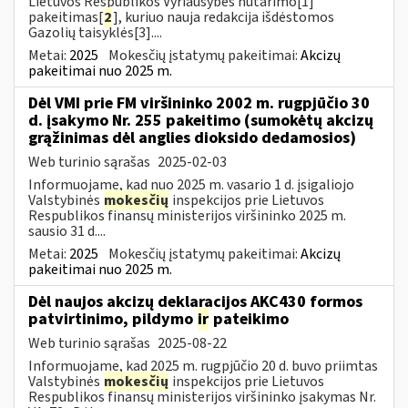
Lietuvos Respublikos Vyriausybės nutarimo[1]
pakeitimas[
2
], kuriuo nauja redakcija išdėstomos
Gazolių taisyklės[3]....
Metai:
2025
Mokesčių įstatymų pakeitimai:
Akcizų
pakeitimai nuo 2025 m.
Dėl VMI prie FM viršininko 2002 m. rugpjūčio 30
d. įsakymo Nr. 255 pakeitimo (sumokėtų akcizų
grąžinimas dėl anglies dioksido dedamosios)
Web turinio sąrašas
2025-02-03
Informuojame, kad nuo 2025 m. vasario 1 d. įsigaliojo
Valstybinės
mokesčių
inspekcijos prie Lietuvos
Respublikos finansų ministerijos viršininko 2025 m.
sausio 31 d....
Metai:
2025
Mokesčių įstatymų pakeitimai:
Akcizų
pakeitimai nuo 2025 m.
Dėl naujos akcizų deklaracijos AKC430 formos
patvirtinimo, pildymo
ir
pateikimo
Web turinio sąrašas
2025-08-22
Informuojame, kad 2025 m. rugpjūčio 20 d. buvo priimtas
Valstybinės
mokesčių
inspekcijos prie Lietuvos
Respublikos finansų ministerijos viršininko įsakymas Nr.