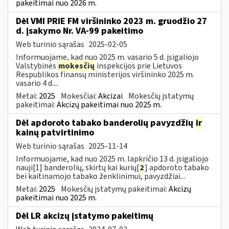
pakeitimai nuo 2026 m.
Dėl VMI PRIE FM viršininko 2023 m. gruodžio 27
d. įsakymo Nr. VA-99 pakeitimo
Web turinio sąrašas
2025-02-05
Informuojame, kad nuo 2025 m. vasario 5 d. įsigaliojo
Valstybinės
mokesčių
inspekcijos prie Lietuvos
Respublikos finansų ministerijos viršininko 2025 m.
vasario 4 d....
Metai:
2025
Mokesčiai:
Akcizai
Mokesčių įstatymų
pakeitimai:
Akcizų pakeitimai nuo 2025 m.
Dėl apdoroto tabako banderolių pavyzdžių
ir
kainų patvirtinimo
Web turinio sąrašas
2025-11-14
Informuojame, kad nuo 2025 m. lapkričio 13 d. įsigaliojo
nauji[1] banderolių, skirtų kai kurių[
2
] apdoroto tabako
bei kaitinamojo tabako ženklinimui, pavyzdžiai...
Metai:
2025
Mokesčių įstatymų pakeitimai:
Akcizų
pakeitimai nuo 2025 m.
Dėl LR akcizų įstatymo pakeitimų