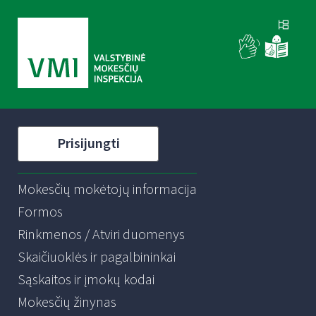
Prisijungti
Mokesčių mokėtojų informacija
Formos
Rinkmenos / Atviri duomenys
Skaičiuoklės ir pagalbininkai
Sąskaitos ir įmokų kodai
Mokesčių žinynas