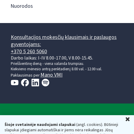
Nuorodos
Konsultacijos mokesčių klausimais ir paslaugos
gyventojams:
+370 5 260 5060
Darbo laikas: I-IV 8.00-17.00, V 8.00-15.45.
Prieššventinę dieną - viena valanda trumpiau.
Kiekvieno mėnesio antrą penktadienį 8.00 val. - 12.00 val.
Mano VMI
Paklausimas per
Valstybinė mokesčių inspekcija prie Lietuvos
U
Respublikos finansų ministerijos
Šioje svetainėje naudojami slapukai
(angl. cookies). Būtinieji
slapukai įdiegiami automatiškai ir jiems nėra reikalingas Jūsų