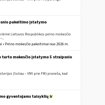
ipsnio pakeitimo įstatymo
 priėmė Lietuvos Respublikos pelno mokesčio
...
i » Pelno mokesčio pakeitimai nuo 2026 m.
 turto mokesčio įstatymo 5 straipsnio
terijos (toliau – VMI prie FM) praneša, kad
avimo gyventojams taisyklių
ir