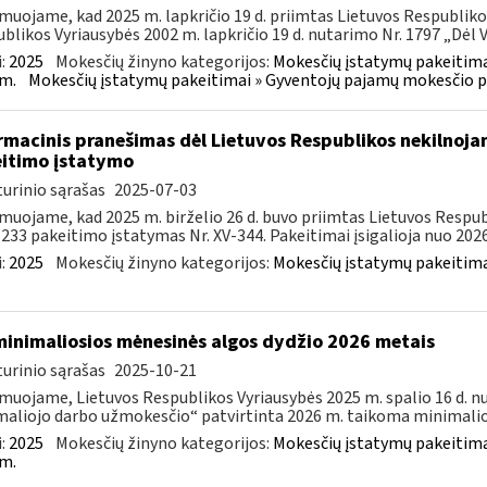
muojame, kad 2025 m. lapkričio 19 d. priimtas Lietuvos Respubliko
blikos Vyriausybės 2002 m. lapkričio 19 d. nutarimo Nr. 1797 „Dėl Ve
:
2025
Mokesčių žinyno kategorijos:
Mokesčių įstatymų pakeitima
m.
Mokesčių įstatymų pakeitimai » Gyventojų pajamų mokesčio p
rmacinis pranešimas dėl Lietuvos Respublikos nekilnoja
itimo įstatymo
urinio sąrašas
2025-07-03
muojame, kad 2025 m. birželio 26 d. buvo priimtas Lietuvos Resp
–233 pakeitimo įstatymas Nr. XV-344. Pakeitimai įsigalioja nuo 2026 
:
2025
Mokesčių žinyno kategorijos:
Mokesčių įstatymų pakeitima
minimaliosios mėnesinės algos dydžio 2026 metais
urinio sąrašas
2025-10-21
muojame, Lietuvos Respublikos Vyriausybės 2025 m. spalio 16 d. n
aliojo darbo užmokesčio“ patvirtinta 2026 m. taikoma minimalioj
:
2025
Mokesčių žinyno kategorijos:
Mokesčių įstatymų pakeitima
m.