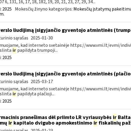
7 6, 131, 16, 17, 18, 182, 19, 20, 21, 23, 27, 29, 34...
:
2025
Mokesčių žinyno kategorijos:
Mokesčių įstatymų pakeitima
m.
verslo liudijimą įsigyjančio gyventojo atmintinės (trum
urinio sąrašas
2025-01-30
muojame, kad interneto svetainėje https://www.vmi.lt/evmi/indivi
slinta
ir
papildyta trumpoji...
:
2025
verslo liudijimą įsigyjančio gyventojo atmintinės (plači
urinio sąrašas
2025-03-17
muojame, kad interneto svetainėje https://www.vmi.lt/evmi/indivi
slinta
ir
papildyta plačioji...
:
2025
rmacinis pranešimas dėl priimto LR vyriausybės
ir
Baltar
amų
ir
kapitalo dvigubo apmokestinimo
ir
fiskalinių pa
urinio sąrašas
2025-01-23