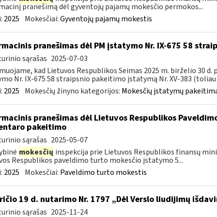
macinį pranešimą dėl gyventojų pajamų mokesčio permokos...
:
2025
Mokesčiai:
Gyventojų pajamų mokestis
rmacinis pranešimas dėl PM įstatymo Nr. IX-675 58 stra
urinio sąrašas
2025-07-03
muojame, kad Lietuvos Respublikos Seimas 2025 m. birželio 30 d.
ymo Nr. IX-675 58 straipsnio pakeitimo įstatymą Nr. XV-383 (toliau –
:
2025
Mokesčių žinyno kategorijos:
Mokesčių įstatymų pakeitima
rmacinis pranešimas dėl Lietuvos Respublikos Paveldimo
ntaro pakeitimo
urinio sąrašas
2025-05-07
ybinė
mokesčių
inspekcija prie Lietuvos Respublikos finansų minis
vos Respublikos paveldimo turto mokesčio įstatymo 5...
:
2025
Mokesčiai:
Paveldimo turto mokestis
ričio 19 d. nutarimo Nr. 1797 „Dėl Verslo liudijimų išd
urinio sąrašas
2025-11-24