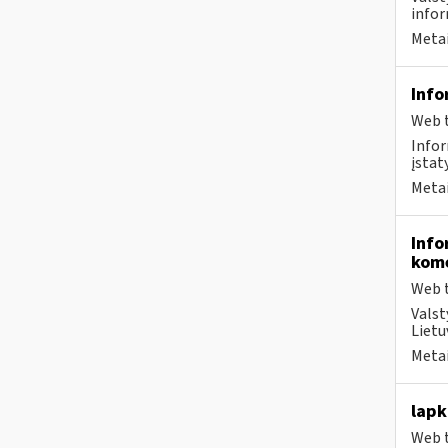
infor
Metai
Info
Web t
Infor
įstat
Metai
Info
kome
Web t
Valst
Lietu
Metai
lapk
Web t