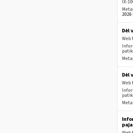
IX-100
Metai
2026 
Dėl 
Web t
Infor
patik
Metai
Dėl 
Web t
Infor
patik
Metai
Info
paj
Web t