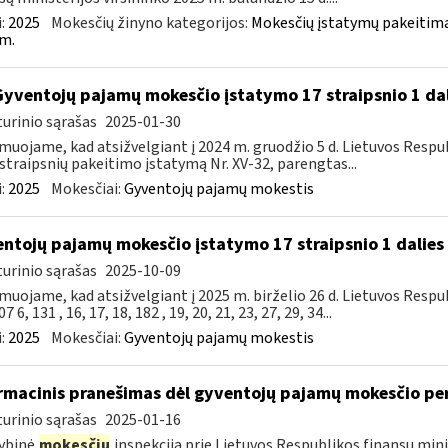
:
2025
Mokesčių žinyno kategorijos:
Mokesčių įstatymų pakeitima
m.
Gyventojų pajamų mokesčio įstatymo 17 straipsnio 1 da
urinio sąrašas
2025-01-30
muojame, kad atsižvelgiant į 2024 m. gruodžio 5 d. Lietuvos Res
straipsnių pakeitimo įstatymą Nr. XV-32, parengtas...
:
2025
Mokesčiai:
Gyventojų pajamų mokestis
ntojų pajamų mokesčio įstatymo 17 straipsnio 1 dalies 
urinio sąrašas
2025-10-09
muojame, kad atsižvelgiant į 2025 m. birželio 26 d. Lietuvos Res
7 6, 131 , 16, 17, 18, 182 , 19, 20, 21, 23, 27, 29, 34...
:
2025
Mokesčiai:
Gyventojų pajamų mokestis
rmacinis pranešimas dėl gyventojų pajamų mokesčio pe
urinio sąrašas
2025-01-16
ybinė
mokesčių
inspekcija prie Lietuvos Respublikos finansų mini