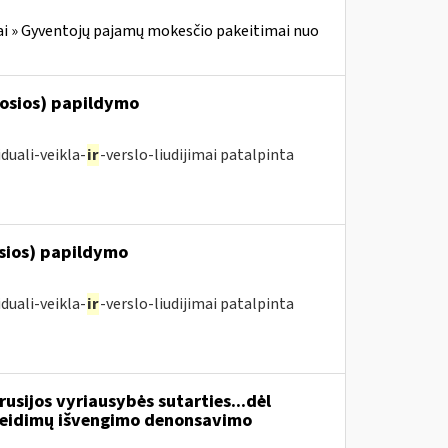
i » Gyventojų pajamų mokesčio pakeitimai nuo
posios) papildymo
duali-veikla-
ir
-verslo-liudijimai patalpinta
osios) papildymo
duali-veikla-
ir
-verslo-liudijimai patalpinta
usijos vyriausybės sutarties...dėl
žeidimų išvengimo denonsavimo