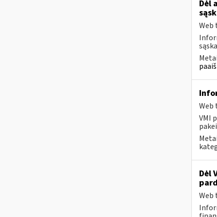
Dėl 
sąsk
Web t
Infor
sąska
Metai
paaiš
Info
Web t
VMI p
pakei
Metai
kateg
Dėl 
pard
Web t
Infor
finan