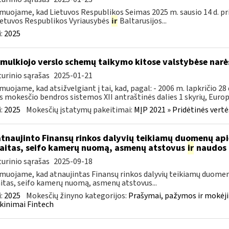
muojame, kad Lietuvos Respublikos Seimas 2025 m. sausio 14 d. pr
ietuvos Respublikos Vyriausybės
ir
Baltarusijos...
:
2025
smulkiojo verslo schemų taikymo kitose valstybėse narė
urinio sąrašas
2025-01-21
muojame, kad atsižvelgiant į tai, kad, pagal: - 2006 m. lapkričio 2
s mokesčio bendros sistemos XII antraštinės dalies 1 skyrių, Europo
:
2025
Mokesčių įstatymų pakeitimai:
MĮP 2021 » Pridėtinės vert
atnaujinto Finansų rinkos dalyvių teikiamų duomenų ap
aitas, seifo kamerų nuomą, asmenų atstovus
ir
naudos 
urinio sąrašas
2025-09-18
muojame, kad atnaujintas Finansų rinkos dalyvių teikiamų duomen
itas, seifo kamerų nuomą, asmenų atstovus...
:
2025
Mokesčių žinyno kategorijos:
Prašymai, pažymos ir mokėj
kinimai Fintech