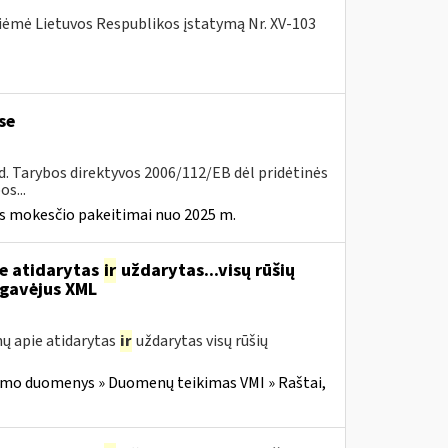
iėmė Lietuvos Respublikos įstatymą Nr. XV-103
se
8 d. Tarybos direktyvos 2006/112/EB dėl pridėtinės
s...
ės mokesčio pakeitimai nuo 2025 m.
ie atidarytas
ir
uždarytas...visų rūšių
gavėjus XML
ų apie atidarytas
ir
uždarytas visų rūšių
imo duomenys » Duomenų teikimas VMI » Raštai,