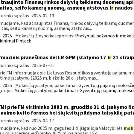
atnaujinto Finansų rinkos dalyvių teikiamų duomenų ap
aitas, seifo kamerų nuomą, asmenų atstovus
ir
naudos 
urinio sąrašas
2025-02-13
muojame, kad atnaujintas Finansų rinkos dalyvių teikiamų duomen
itas, seifo kamerų nuomą, asmenų atstovus...
:
2025
Mokesčių žinyno kategorijos:
Prašymai, pažymos ir mokėj
kinimai Fintech
rmacinis pranešimas dėl LR GPM įstatymo 17
ir
21 strai
urinio sąrašas
2025-07-01
rie FM informuoja apie Lietuvos Respublikos gyventojų pajamų mo
timo įstatymu (2025 m. birželio 26 d. įstatymas...
:
2025
Mokesčių įstatymų pakeitimai:
Gyventojų pajamų mokesčio
orijos:
Mokesčių įstatymų pakeitimai » Gyventojų pajamų mokesči
VMI prie FM viršininko 2002 m. gruodžio 31 d. įsakymo Nr
avimo kvito formos bei šių kvitų pildymo taisyklių pat
urinio sąrašas
2025-04-17
muojame, kad nuo 2025 m. gegužės 1 d. įsigalioja Valstybinės
mok
sų ministerijos viršininko 2025 m. balandžio 15 d....