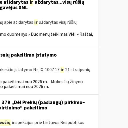
ie atidarytas
ir
uždarytas...visų rūšių
gavėjus XML
ų apie atidarytas
ir
uždarytas visų rūšių
imo duomenys » Duomenų teikimas VMI » Raštai,
psnių pakeitimo įstatymo
kesčio įstatymo Nr. IX-1007 17
ir
21 straipsnių
 pakeitimai nuo 2026 m.
Mokesčių žinyno
o pakeitimai nuo 2026 m.
. 379 „Dėl Prekių (paslaugų) pirkimo–
virtinimo“ pakeitimo
esčių
inspekcijos prie Lietuvos Respublikos