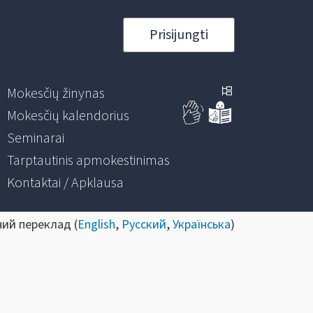
Prisijungti
Mokesčių žinynas
Mokesčių kalendorius
Seminarai
Tarptautinis apmokestinimas
Kontaktai / Apklausa
ний переклад (
English
,
Русский
,
Українська
)