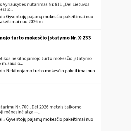
s Vyriausybės nutarimas Nr. 811 „Dėl Lietuvos
rslo...
i » Gyventojų pajamų mokesčio pakeitimai nuo
akeitimai nuo 2026 m.
mojo turto mokesčio įstatymo Nr. X-233
ublikos nekilnojamojo turto mokesčio įstatymo
m. sausio...
i » Nekilnojamo turto mokesčio pakeitimai nuo
utarimu Nr. 700 „Dėl 2026 metais taikomo
i mėnesinė alga —...
i » Gyventojų pajamų mokesčio pakeitimai nuo