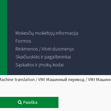
Mokesčių mokėtojų informacija
Formos
Rinkmenos / Atviri duomenys
Skaičiuoklės ir pagalbininkai
Sąskaitos ir įmokų kodai
Machine translation / VMI Машинный перевод / VMI Машин
Paieška