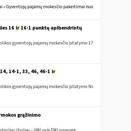
i » Gyventojų pajamų mokesčio pakeitimai nuo
lies 16
ir
16-1 punktų apibendrintų
publikos gyventojų pajamų mokesčio įstatymo 17
14, 14-1, 33, 46, 46-1
ir
publikos gyventojų pajamų mokesčio įstatymo Nr.
rmokos grąžinimo
sterijos (toliau – VMI prie FM) parengė