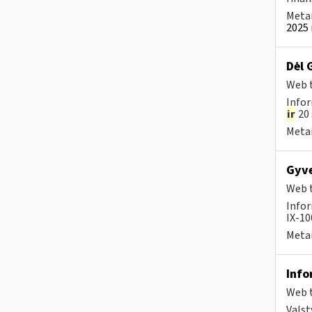
Metai
2025 
Dėl 
Web t
Infor
ir
20 
Metai
Gyve
Web t
Infor
IX-100
Metai
Info
Web t
Valst