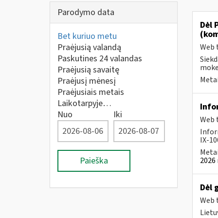
Parodymo data
Dėl 
(kom
Bet kuriuo metu
Praėjusią valandą
Web t
Paskutines 24 valandas
Siekd
mokes
Praėjusią savaitę
Metai
Praėjusį mėnesį
Praėjusiais metais
Laikotarpyje…
Info
Nuo
Iki
Web t
Infor
IX-100
Metai
Paieška
2026 
Dėl 
Web t
Lietu