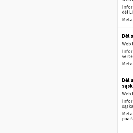
Infor
dėl L
Metai
Dėl 
Web t
Infor
vertė
Metai
Dėl 
sąsk
Web t
Infor
sąska
Metai
paaiš