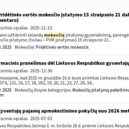
Pridėtinės vertės mokesčio įstatymo 15 straipsnio 21 da
entaro)
urinio sąrašas
2025-11-13
ami užtikrinti sklandų
mokesčių
įstatymų įgyvendinimą, parengė
čio įstatymo (toliau – PVM įstatymas) 15 straipsnio 21...
:
2025
Mokesčiai:
Pridėtinės vertės mokestis
rmacinis pranešimas dėl Lietuvos Respublikos gyvento
urinio sąrašas
2025-12-30
muojame, kad 2025 m. gruodžio 16 d. buvo priimtas Lietuvos Resp
7 6, 131, 16, 17, 18, 182, 19, 20, 21, 23, 27, 29, 34...
:
2025
Mokesčių žinyno kategorijos:
Mokesčių įstatymų pakeitima
m.
gyventojų pajamų apmokestinimo pokyčių nuo 2026 me
urinio sąrašas
2025-07-03
vos Respublikos Seimas š. m. birželio 26 d. priėmė Lietuvos Resp