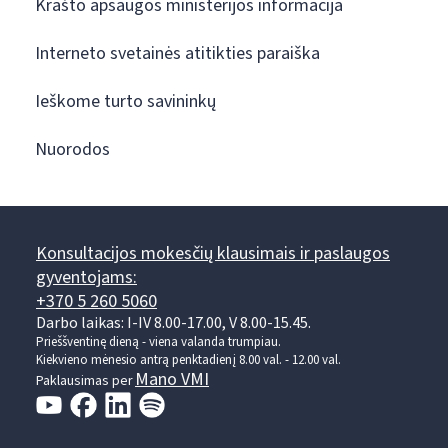
Krašto apsaugos ministerijos informacija
Interneto svetainės atitikties paraiška
Ieškome turto savininkų
Nuorodos
Konsultacijos mokesčių klausimais ir paslaugos
gyventojams:
+370 5 260 5060
Darbo laikas: I-IV 8.00-17.00, V 8.00-15.45.
Prieššventinę dieną - viena valanda trumpiau.
Kiekvieno mėnesio antrą penktadienį 8.00 val. - 12.00 val.
Mano VMI
Paklausimas per