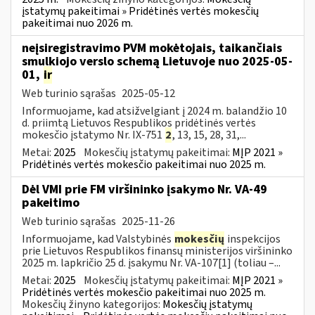
įstatymų pakeitimai » Pridėtinės vertės mokesčių
pakeitimai nuo 2026 m.
neįsiregistravimo PVM mokėtojais, taikančiais
smulkiojo verslo schemą Lietuvoje nuo 2025-05-
01,
ir
Web turinio sąrašas
2025-05-12
Informuojame, kad atsižvelgiant į 2024 m. balandžio 10
d. priimtą Lietuvos Respublikos pridėtinės vertės
mokesčio įstatymo Nr. IX-751
2
, 13, 15, 28, 31,...
Metai:
2025
Mokesčių įstatymų pakeitimai:
MĮP 2021 »
Pridėtinės vertės mokesčio pakeitimai nuo 2025 m.
Dėl VMI prie FM viršininko įsakymo Nr. VA-49
pakeitimo
Web turinio sąrašas
2025-11-26
Informuojame, kad Valstybinės
mokesčių
inspekcijos
prie Lietuvos Respublikos finansų ministerijos viršininko
2025 m. lapkričio 25 d. įsakymu Nr. VA-107[1] (toliau –...
Metai:
2025
Mokesčių įstatymų pakeitimai:
MĮP 2021 »
Pridėtinės vertės mokesčio pakeitimai nuo 2025 m.
Mokesčių žinyno kategorijos:
Mokesčių įstatymų