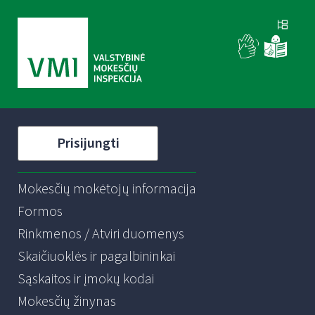
Prisijungti
Mokesčių mokėtojų informacija
Formos
Rinkmenos / Atviri duomenys
Skaičiuoklės ir pagalbininkai
Sąskaitos ir įmokų kodai
Mokesčių žinynas