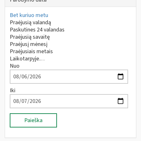
Bet kuriuo metu
Praėjusią valandą
Paskutines 24 valandas
Praėjusią savaitę
Praėjusį mėnesį
Praėjusiais metais
Laikotarpyje…
Nuo
Iki
Paieška