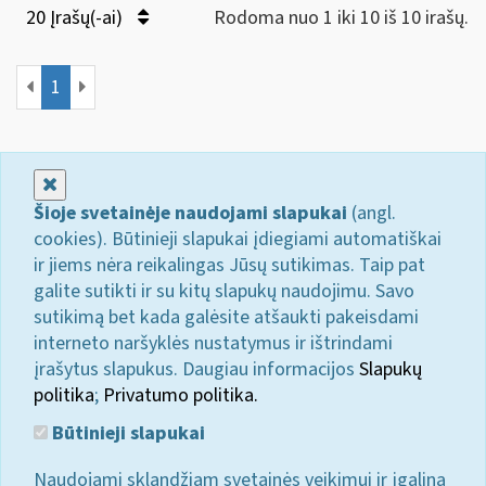
20 Įrašų(-ai)
Rodoma nuo 1 iki 10 iš 10 irašų.
1
Uždaryti
Šioje svetainėje naudojami slapukai
(angl.
cookies). Būtinieji slapukai įdiegiami automatiškai
ir jiems nėra reikalingas Jūsų sutikimas. Taip pat
galite sutikti ir su kitų slapukų naudojimu. Savo
sutikimą bet kada galėsite atšaukti pakeisdami
interneto naršyklės nustatymus ir ištrindami
įrašytus slapukus. Daugiau informacijos
Slapukų
politika
;
Privatumo politika.
Būtinieji slapukai
Naudojami sklandžiam svetainės veikimui ir įgalina