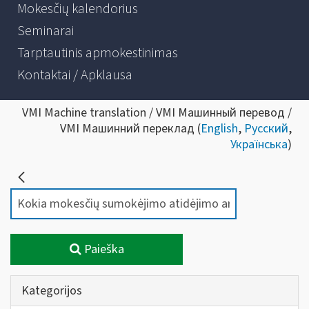
Mokesčių kalendorius
Seminarai
Tarptautinis apmokestinimas
Kontaktai / Apklausa
VMI Machine translation / VMI Машинный перевод /
VMI Машинний переклад (
English
,
Русский
,
Українська
)
Paieška
Kategorijos