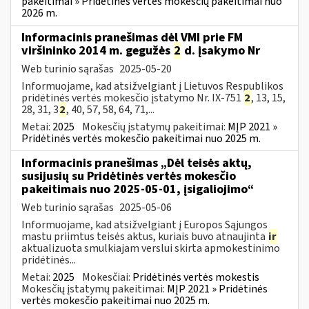
pakeitimai » Pridėtinės vertės mokesčių pakeitimai nuo
2026 m.
Informacinis pranešimas dėl VMI prie FM
viršininko 2014 m. gegužės
2
d. įsakymo Nr
Web turinio sąrašas
2025-05-20
Informuojame, kad atsižvelgiant į Lietuvos Respublikos
pridėtinės vertės mokesčio įstatymo Nr. IX-751
2
, 13, 15,
28, 31, 3
2
, 40, 57, 58, 64, 71,...
Metai:
2025
Mokesčių įstatymų pakeitimai:
MĮP 2021 »
Pridėtinės vertės mokesčio pakeitimai nuo 2025 m.
Informacinis pranešimas „Dėl teisės aktų,
susijusių su Pridėtinės vertės mokesčio
pakeitimais nuo 2025-05-01, įsigaliojimo“
Web turinio sąrašas
2025-05-06
Informuojame, kad atsižvelgiant į Europos Sąjungos
mastu priimtus teisės aktus, kuriais buvo atnaujinta
ir
aktualizuota smulkiajam verslui skirta apmokestinimo
pridėtinės...
Metai:
2025
Mokesčiai:
Pridėtinės vertės mokestis
Mokesčių įstatymų pakeitimai:
MĮP 2021 » Pridėtinės
vertės mokesčio pakeitimai nuo 2025 m.