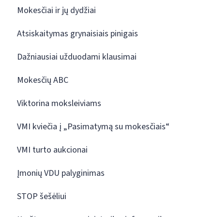
Mokesčiai ir jų dydžiai
Atsiskaitymas grynaisiais pinigais
Dažniausiai užduodami klausimai
Mokesčių ABC
Viktorina moksleiviams
VMI kviečia į „Pasimatymą su mokesčiais“
VMI turto aukcionai
Įmonių VDU palyginimas
STOP šešėliui