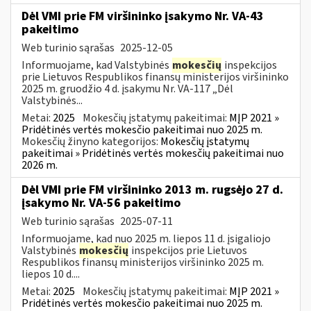
Dėl VMI prie FM viršininko įsakymo Nr. VA-43
pakeitimo
Web turinio sąrašas
2025-12-05
Informuojame, kad Valstybinės
mokesčių
inspekcijos
prie Lietuvos Respublikos finansų ministerijos viršininko
2025 m. gruodžio 4 d. įsakymu Nr. VA-117 „Dėl
Valstybinės...
Metai:
2025
Mokesčių įstatymų pakeitimai:
MĮP 2021 »
Pridėtinės vertės mokesčio pakeitimai nuo 2025 m.
Mokesčių žinyno kategorijos:
Mokesčių įstatymų
pakeitimai » Pridėtinės vertės mokesčių pakeitimai nuo
2026 m.
Dėl VMI prie FM viršininko 2013 m. rugsėjo 27 d.
įsakymo Nr. VA-56 pakeitimo
Web turinio sąrašas
2025-07-11
Informuojame, kad nuo 2025 m. liepos 11 d. įsigaliojo
Valstybinės
mokesčių
inspekcijos prie Lietuvos
Respublikos finansų ministerijos viršininko 2025 m.
liepos 10 d....
Metai:
2025
Mokesčių įstatymų pakeitimai:
MĮP 2021 »
Pridėtinės vertės mokesčio pakeitimai nuo 2025 m.