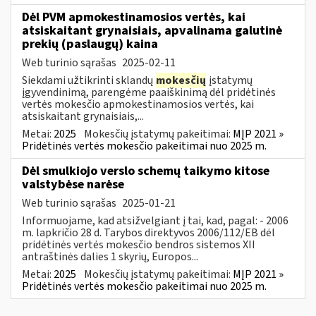
Dėl PVM apmokestinamosios vertės, kai
atsiskaitant grynaisiais, apvalinama galutinė
prekių (paslaugų) kaina
Web turinio sąrašas
2025-02-11
Siekdami užtikrinti sklandų
mokesčių
įstatymų
įgyvendinimą, parengėme paaiškinimą dėl pridėtinės
vertės mokesčio apmokestinamosios vertės, kai
atsiskaitant grynaisiais,...
Metai:
2025
Mokesčių įstatymų pakeitimai:
MĮP 2021 »
Pridėtinės vertės mokesčio pakeitimai nuo 2025 m.
Dėl smulkiojo verslo schemų taikymo kitose
valstybėse narėse
Web turinio sąrašas
2025-01-21
Informuojame, kad atsižvelgiant į tai, kad, pagal: - 2006
m. lapkričio 28 d. Tarybos direktyvos 2006/112/EB dėl
pridėtinės vertės mokesčio bendros sistemos XII
antraštinės dalies 1 skyrių, Europos...
Metai:
2025
Mokesčių įstatymų pakeitimai:
MĮP 2021 »
Pridėtinės vertės mokesčio pakeitimai nuo 2025 m.