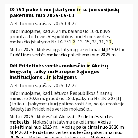
IX-751 pakeitimo įstatymo
ir
su juo susijusių
pakeitimų nuo 2025-05-01
Web turinio sąrašas
2025-04-22
Informuojame, kad 2024 m. balandžio 10 d. buvo
priimtas Lietuvos Respublikos pridėtinės vertės
mokesčio įstatymo Nr. IX-751
2
, 13, 15, 28, 31, 3
2
,...
Metai:
2025
Mokesčių įstatymų pakeitimai:
MĮP 2021 »
Pridėtinės vertės mokesčio pakeitimai nuo 2025 m.
Dėl Pridėtinės vertės mokesčio
ir
Akcizų
lengvatų taikymo Europos Sąjungos
institucijoms...
ir
įstaigoms
Web turinio sąrašas
2025-12-22
Informuojame, kad Lietuvos Respublikos finansų
ministro 2025 m. gruodžio 18 d. įsakymu Nr. 1K-307[1]
(toliau - Įsakymas) kurį galima rasti čia, nauja redakcija
išdėstytas Pridėtinės vertės mokesčio...
Metai:
2025
Mokesčiai:
Akcizai
Pridėtinės vertės
mokestis
Mokesčių įstatymų pakeitimai:
Akcizų
pakeitimai nuo 2025 m.
Akcizų pakeitimai nuo 2026 m.
MĮP 2021 » Pridėtinės vertės mokesčio pakeitimai nuo
2025 m.
Mokesčių žinyno kategorijos:
Mokesčių