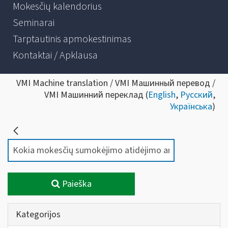
Mokesčių kalendorius
Seminarai
Tarptautinis apmokestinimas
Kontaktai / Apklausa
VMI Machine translation / VMI Машинный перевод /
VMI Машинний переклад (
English
,
Русский
,
Українська
)
Paieška
Kategorijos