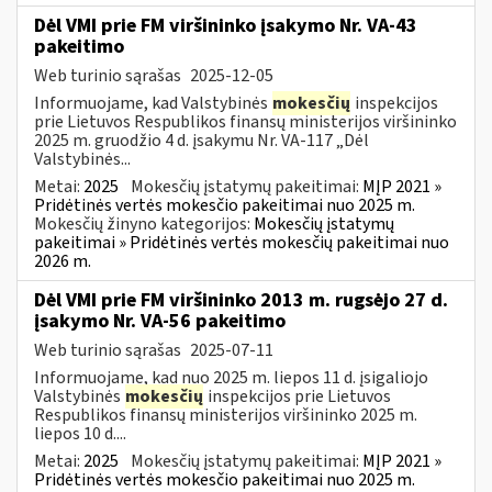
Dėl VMI prie FM viršininko įsakymo Nr. VA-43
pakeitimo
Web turinio sąrašas
2025-12-05
Informuojame, kad Valstybinės
mokesčių
inspekcijos
prie Lietuvos Respublikos finansų ministerijos viršininko
2025 m. gruodžio 4 d. įsakymu Nr. VA-117 „Dėl
Valstybinės...
Metai:
2025
Mokesčių įstatymų pakeitimai:
MĮP 2021 »
Pridėtinės vertės mokesčio pakeitimai nuo 2025 m.
Mokesčių žinyno kategorijos:
Mokesčių įstatymų
pakeitimai » Pridėtinės vertės mokesčių pakeitimai nuo
2026 m.
Dėl VMI prie FM viršininko 2013 m. rugsėjo 27 d.
įsakymo Nr. VA-56 pakeitimo
Web turinio sąrašas
2025-07-11
Informuojame, kad nuo 2025 m. liepos 11 d. įsigaliojo
Valstybinės
mokesčių
inspekcijos prie Lietuvos
Respublikos finansų ministerijos viršininko 2025 m.
liepos 10 d....
Metai:
2025
Mokesčių įstatymų pakeitimai:
MĮP 2021 »
Pridėtinės vertės mokesčio pakeitimai nuo 2025 m.