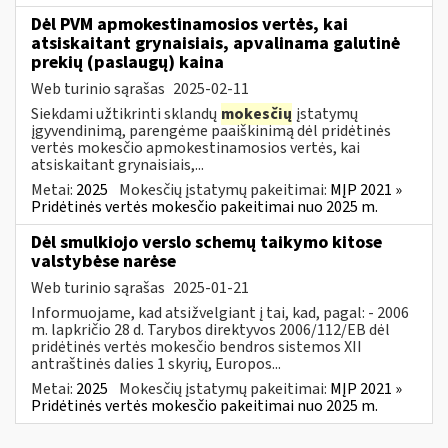
Dėl PVM apmokestinamosios vertės, kai
atsiskaitant grynaisiais, apvalinama galutinė
prekių (paslaugų) kaina
Web turinio sąrašas
2025-02-11
Siekdami užtikrinti sklandų
mokesčių
įstatymų
įgyvendinimą, parengėme paaiškinimą dėl pridėtinės
vertės mokesčio apmokestinamosios vertės, kai
atsiskaitant grynaisiais,...
Metai:
2025
Mokesčių įstatymų pakeitimai:
MĮP 2021 »
Pridėtinės vertės mokesčio pakeitimai nuo 2025 m.
Dėl smulkiojo verslo schemų taikymo kitose
valstybėse narėse
Web turinio sąrašas
2025-01-21
Informuojame, kad atsižvelgiant į tai, kad, pagal: - 2006
m. lapkričio 28 d. Tarybos direktyvos 2006/112/EB dėl
pridėtinės vertės mokesčio bendros sistemos XII
antraštinės dalies 1 skyrių, Europos...
Metai:
2025
Mokesčių įstatymų pakeitimai:
MĮP 2021 »
Pridėtinės vertės mokesčio pakeitimai nuo 2025 m.