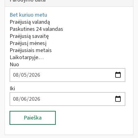
Bet kuriuo metu
Praėjusią valandą
Paskutines 24 valandas
Praėjusią savaitę
Praėjusį mėnesį
Praėjusiais metais
Laikotarpyje…
Nuo
Iki
Paieška