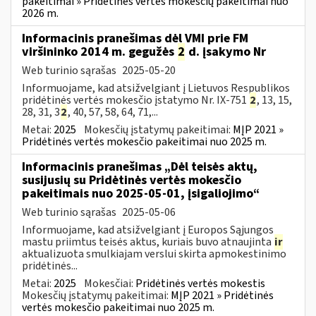
pakeitimai » Pridėtinės vertės mokesčių pakeitimai nuo
2026 m.
Informacinis pranešimas dėl VMI prie FM
viršininko 2014 m. gegužės
2
d. įsakymo Nr
Web turinio sąrašas
2025-05-20
Informuojame, kad atsižvelgiant į Lietuvos Respublikos
pridėtinės vertės mokesčio įstatymo Nr. IX-751
2
, 13, 15,
28, 31, 3
2
, 40, 57, 58, 64, 71,...
Metai:
2025
Mokesčių įstatymų pakeitimai:
MĮP 2021 »
Pridėtinės vertės mokesčio pakeitimai nuo 2025 m.
Informacinis pranešimas „Dėl teisės aktų,
susijusių su Pridėtinės vertės mokesčio
pakeitimais nuo 2025-05-01, įsigaliojimo“
Web turinio sąrašas
2025-05-06
Informuojame, kad atsižvelgiant į Europos Sąjungos
mastu priimtus teisės aktus, kuriais buvo atnaujinta
ir
aktualizuota smulkiajam verslui skirta apmokestinimo
pridėtinės...
Metai:
2025
Mokesčiai:
Pridėtinės vertės mokestis
Mokesčių įstatymų pakeitimai:
MĮP 2021 » Pridėtinės
vertės mokesčio pakeitimai nuo 2025 m.