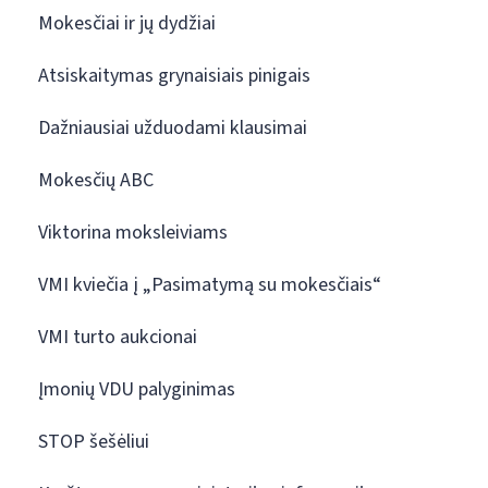
Mokesčiai ir jų dydžiai
Atsiskaitymas grynaisiais pinigais
Dažniausiai užduodami klausimai
Mokesčių ABC
Viktorina moksleiviams
VMI kviečia į „Pasimatymą su mokesčiais“
VMI turto aukcionai
Įmonių VDU palyginimas
STOP šešėliui