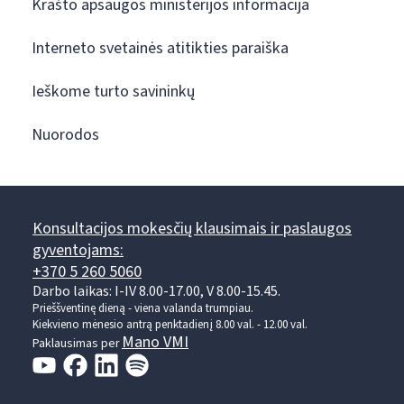
Krašto apsaugos ministerijos informacija
Interneto svetainės atitikties paraiška
Ieškome turto savininkų
Nuorodos
Konsultacijos mokesčių klausimais ir paslaugos
gyventojams:
+370 5 260 5060
Darbo laikas: I-IV 8.00-17.00, V 8.00-15.45.
Prieššventinę dieną - viena valanda trumpiau.
Kiekvieno mėnesio antrą penktadienį 8.00 val. - 12.00 val.
Mano VMI
Paklausimas per