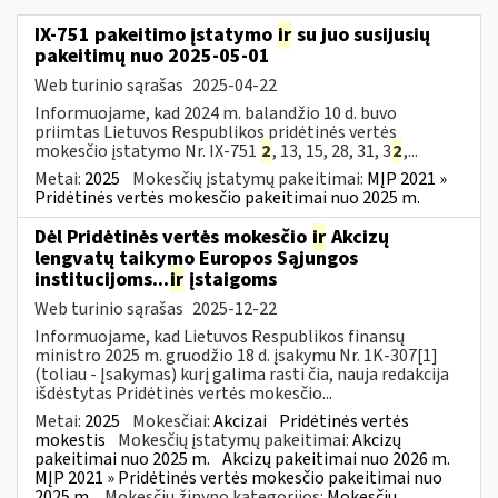
IX-751 pakeitimo įstatymo
ir
su juo susijusių
pakeitimų nuo 2025-05-01
Web turinio sąrašas
2025-04-22
Informuojame, kad 2024 m. balandžio 10 d. buvo
priimtas Lietuvos Respublikos pridėtinės vertės
mokesčio įstatymo Nr. IX-751
2
, 13, 15, 28, 31, 3
2
,...
Metai:
2025
Mokesčių įstatymų pakeitimai:
MĮP 2021 »
Pridėtinės vertės mokesčio pakeitimai nuo 2025 m.
Dėl Pridėtinės vertės mokesčio
ir
Akcizų
lengvatų taikymo Europos Sąjungos
institucijoms...
ir
įstaigoms
Web turinio sąrašas
2025-12-22
Informuojame, kad Lietuvos Respublikos finansų
ministro 2025 m. gruodžio 18 d. įsakymu Nr. 1K-307[1]
(toliau - Įsakymas) kurį galima rasti čia, nauja redakcija
išdėstytas Pridėtinės vertės mokesčio...
Metai:
2025
Mokesčiai:
Akcizai
Pridėtinės vertės
mokestis
Mokesčių įstatymų pakeitimai:
Akcizų
pakeitimai nuo 2025 m.
Akcizų pakeitimai nuo 2026 m.
MĮP 2021 » Pridėtinės vertės mokesčio pakeitimai nuo
2025 m.
Mokesčių žinyno kategorijos:
Mokesčių