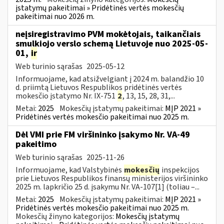
įstatymų pakeitimai » Pridėtinės vertės mokesčių
pakeitimai nuo 2026 m.
neįsiregistravimo PVM mokėtojais, taikančiais
smulkiojo verslo schemą Lietuvoje nuo 2025-05-
01,
ir
Web turinio sąrašas
2025-05-12
Informuojame, kad atsižvelgiant į 2024 m. balandžio 10
d. priimtą Lietuvos Respublikos pridėtinės vertės
mokesčio įstatymo Nr. IX-751
2
, 13, 15, 28, 31,...
Metai:
2025
Mokesčių įstatymų pakeitimai:
MĮP 2021 »
Pridėtinės vertės mokesčio pakeitimai nuo 2025 m.
Dėl VMI prie FM viršininko įsakymo Nr. VA-49
pakeitimo
Web turinio sąrašas
2025-11-26
Informuojame, kad Valstybinės
mokesčių
inspekcijos
prie Lietuvos Respublikos finansų ministerijos viršininko
2025 m. lapkričio 25 d. įsakymu Nr. VA-107[1] (toliau –...
Metai:
2025
Mokesčių įstatymų pakeitimai:
MĮP 2021 »
Pridėtinės vertės mokesčio pakeitimai nuo 2025 m.
Mokesčių žinyno kategorijos:
Mokesčių įstatymų