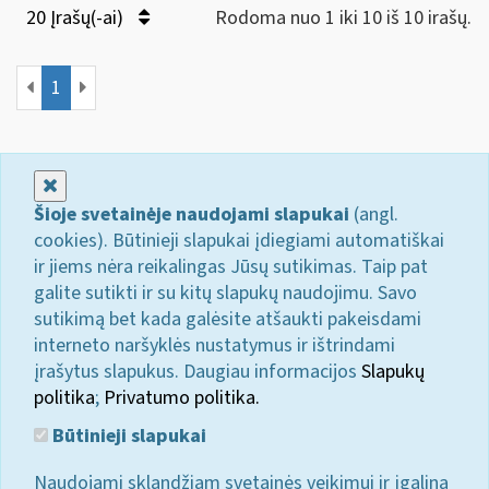
20 Įrašų(-ai)
Rodoma nuo 1 iki 10 iš 10 irašų.
1
Uždaryti
Šioje svetainėje naudojami slapukai
(angl.
cookies). Būtinieji slapukai įdiegiami automatiškai
ir jiems nėra reikalingas Jūsų sutikimas. Taip pat
galite sutikti ir su kitų slapukų naudojimu. Savo
sutikimą bet kada galėsite atšaukti pakeisdami
interneto naršyklės nustatymus ir ištrindami
įrašytus slapukus. Daugiau informacijos
Slapukų
politika
;
Privatumo politika.
Būtinieji slapukai
Naudojami sklandžiam svetainės veikimui ir įgalina