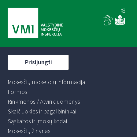
Prisijungti
Mokesčių mokėtojų informacija
Formos
Rinkmenos / Atviri duomenys
Skaičiuoklės ir pagalbininkai
Sąskaitos ir įmokų kodai
Mokesčių žinynas