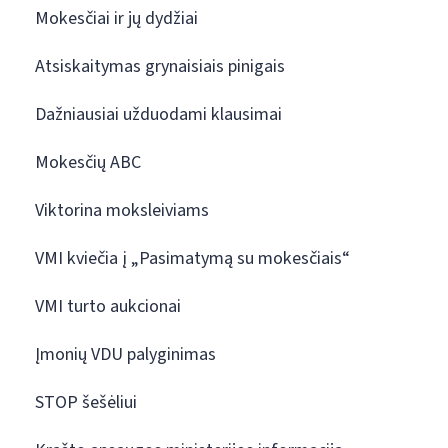
Mokesčiai ir jų dydžiai
Atsiskaitymas grynaisiais pinigais
Dažniausiai užduodami klausimai
Mokesčių ABC
Viktorina moksleiviams
VMI kviečia į „Pasimatymą su mokesčiais“
VMI turto aukcionai
Įmonių VDU palyginimas
STOP šešėliui