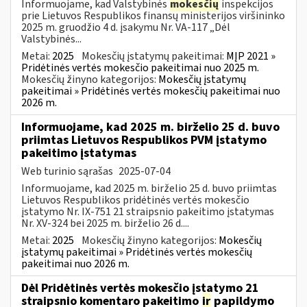
Informuojame, kad Valstybinės
mokesčių
inspekcijos
prie Lietuvos Respublikos finansų ministerijos viršininko
2025 m. gruodžio 4 d. įsakymu Nr. VA-117 „Dėl
Valstybinės...
Metai:
2025
Mokesčių įstatymų pakeitimai:
MĮP 2021 »
Pridėtinės vertės mokesčio pakeitimai nuo 2025 m.
Mokesčių žinyno kategorijos:
Mokesčių įstatymų
pakeitimai » Pridėtinės vertės mokesčių pakeitimai nuo
2026 m.
Informuojame, kad 2025 m. birželio 25 d. buvo
priimtas Lietuvos Respublikos PVM įstatymo
pakeitimo įstatymas
Web turinio sąrašas
2025-07-04
Informuojame, kad 2025 m. birželio 25 d. buvo priimtas
Lietuvos Respublikos pridėtinės vertės mokesčio
įstatymo Nr. IX-751 21 straipsnio pakeitimo įstatymas
Nr. XV-324 bei 2025 m. birželio 26 d....
Metai:
2025
Mokesčių žinyno kategorijos:
Mokesčių
įstatymų pakeitimai » Pridėtinės vertės mokesčių
pakeitimai nuo 2026 m.
Dėl Pridėtinės vertės mokesčio įstatymo 21
straipsnio komentaro pakeitimo
ir
papildymo