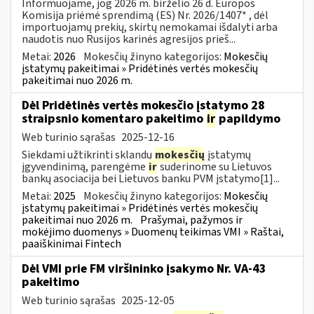
Informuojame, jog 2026 m. birželio 26 d. Europos
Komisija priėmė sprendimą (ES) Nr. 2026/1407* , dėl
importuojamų prekių, skirtų nemokamai išdalyti arba
naudotis nuo Rusijos karinės agresijos prieš...
Metai:
2026
Mokesčių žinyno kategorijos:
Mokesčių
įstatymų pakeitimai » Pridėtinės vertės mokesčių
pakeitimai nuo 2026 m.
Dėl Pridėtinės vertės mokesčio įstatymo 28
straipsnio komentaro pakeitimo
ir
papildymo
Web turinio sąrašas
2025-12-16
Siekdami užtikrinti sklandų
mokesčių
įstatymų
įgyvendinimą, parengėme
ir
suderinome su Lietuvos
bankų asociacija bei Lietuvos banku PVM įstatymo[1]...
Metai:
2025
Mokesčių žinyno kategorijos:
Mokesčių
įstatymų pakeitimai » Pridėtinės vertės mokesčių
pakeitimai nuo 2026 m.
Prašymai, pažymos ir
mokėjimo duomenys » Duomenų teikimas VMI » Raštai,
paaiškinimai Fintech
Dėl VMI prie FM viršininko įsakymo Nr. VA-43
pakeitimo
Web turinio sąrašas
2025-12-05