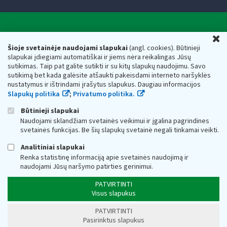
Valstybinė mokesčių inspekcija prie Lietuvos
U
Respublikos finansų ministerijos
Šioje svetainėje naudojami slapukai
(angl. cookies). Būtinieji
slapukai įdiegiami automatiškai ir jiems nėra reikalingas Jūsų
Biudžetinė įstaiga. Juridinio asmens kodas — 188659752,
sutikimas. Taip pat galite sutikti ir su kitų slapukų naudojimu. Savo
adresas: Vasario 16-osios g. 14, 01107 Vilnius, Lietuva, el.paštas:
sutikimą bet kada galėsite atšaukti pakeisdami interneto naršyklės
vmi@vmi.lt
, E. pristatymo dėžutės adresas 188659752
nustatymus ir ištrindami įrašytus slapukus. Daugiau informacijos
Duomenys apie Valstybinę mokesčių inspekciją prie Lietuvos
Slapukų politika
;
Privatumo politika.
Respublikos finansų ministerijos kaupiami ir saugomi Juridinių
asmenų registre
Būtinieji slapukai
Naudojami sklandžiam svetainės veikimui ir įgalina pagrindines
svetainės funkcijas. Be šių slapukų svetainė negali tinkamai veikti.
Analitiniai slapukai
Renka statistinę informaciją apie svetainės naudojimą ir
naudojami Jūsų naršymo patirties gerinimui.
PATVIRTINTI
Visus slapukus
PATVIRTINTI
Pasirinktus slapukus