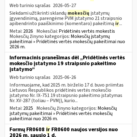
Web turinio sąrašas
2026-05-27
Siekdami užtikrinti sklandų
mokesčių
įstatymų
įgyvendinimą, parengėme PVM įstatymo 21 straipsnio
apibendrinto paaiškinimo (komentaro) pakeitimą
ir
...
Metai:
2026
Mokesčiai:
Pridėtinės vertės mokestis
Mokesčių žinyno kategorijos:
Mokesčių įstatymų
pakeitimai » Pridėtinės vertės mokesčių pakeitimai nuo
2026 m.
Informacinis pranešimas dėl „Pridėtinės vertės
mokesčio įstatymo 19 straipsnio pakeitimo
įstatymo“
Web turinio sąrašas
2025-06-26
Informuojame, kad 2025 m. birželio 17 d. buvo priimtas
Lietuvos Respublikos pridėtinės vertės mokesčio
įstatymo Nr. IX-751 19 straipsnio pakeitimo įstatymas
Nr. XV-287 (toliau – PVMĮ), kurio...
Metai:
2025
Mokesčių žinyno kategorijos:
Mokesčių
įstatymų pakeitimai » Pridėtinės vertės mokesčių
pakeitimai nuo 2026 m.
Formų FR0608
ir
FR0600 naujos versijos nuo
2026 m. sausio 1 d.