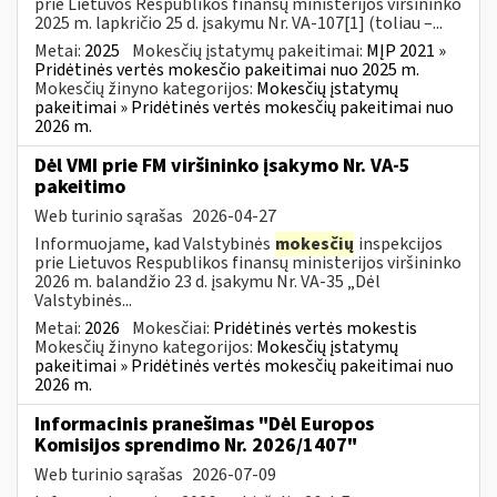
prie Lietuvos Respublikos finansų ministerijos viršininko
2025 m. lapkričio 25 d. įsakymu Nr. VA-107[1] (toliau –...
Metai:
2025
Mokesčių įstatymų pakeitimai:
MĮP 2021 »
Pridėtinės vertės mokesčio pakeitimai nuo 2025 m.
Mokesčių žinyno kategorijos:
Mokesčių įstatymų
pakeitimai » Pridėtinės vertės mokesčių pakeitimai nuo
2026 m.
Dėl VMI prie FM viršininko įsakymo Nr. VA-5
pakeitimo
Web turinio sąrašas
2026-04-27
Informuojame, kad Valstybinės
mokesčių
inspekcijos
prie Lietuvos Respublikos finansų ministerijos viršininko
2026 m. balandžio 23 d. įsakymu Nr. VA-35 „Dėl
Valstybinės...
Metai:
2026
Mokesčiai:
Pridėtinės vertės mokestis
Mokesčių žinyno kategorijos:
Mokesčių įstatymų
pakeitimai » Pridėtinės vertės mokesčių pakeitimai nuo
2026 m.
Informacinis pranešimas "Dėl Europos
Komisijos sprendimo Nr. 2026/1407"
Web turinio sąrašas
2026-07-09