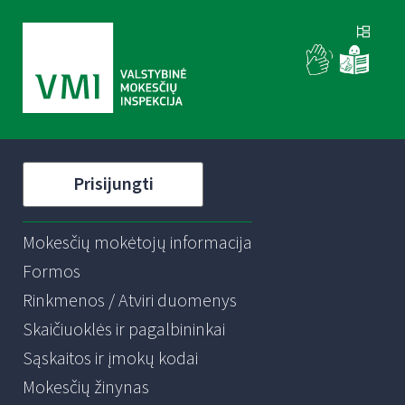
Prisijungti
Mokesčių mokėtojų informacija
Formos
Rinkmenos / Atviri duomenys
Skaičiuoklės ir pagalbininkai
Sąskaitos ir įmokų kodai
Mokesčių žinynas