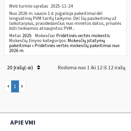
Web turinio sąrašas
2025-11-24
Nuo 2026 m. sausio 1 d. įsigalioja pakeitimai dėl
lengvatinių PVM tarifų taikymo. Dėl šių pasikeitimų už
laikotarpius, prasidedančius nuo minėtos datos, privalės
būti teikiamos atnaujintos PVM...
Metai:
2025
Mokesčiai:
Pridėtinės vertės mokestis
Mokesčių žinyno kategorijos:
Mokesčių įstatymų
pakeitimai » Pridėtinės vertės mokesčių pakeitimai nuo
2026 m.
20 Įrašų(-ai)
Rodoma nuo 1 iki 12 iš 12 irašų.
1
APIE VMI