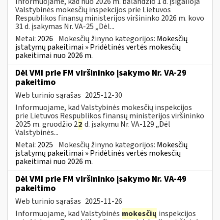
Informuojame, kad nuo 2026 m. balandžio 1 d. įsigalioja
Valstybinės mokesčių inspekcijos prie Lietuvos
Respublikos finansų ministerijos viršininko 2026 m. kovo
31 d. įsakymas Nr. VA-25 „Dėl...
Metai:
2026
Mokesčių žinyno kategorijos:
Mokesčių
įstatymų pakeitimai » Pridėtinės vertės mokesčių
pakeitimai nuo 2026 m.
Dėl VMI prie FM viršininko įsakymo Nr. VA-29
pakeitimo
Web turinio sąrašas
2025-12-30
Informuojame, kad Valstybinės mokesčių inspekcijos
prie Lietuvos Respublikos finansų ministerijos viršininko
2025 m. gruodžio 2
2
d. įsakymu Nr. VA-129 „Dėl
Valstybinės...
Metai:
2025
Mokesčių žinyno kategorijos:
Mokesčių
įstatymų pakeitimai » Pridėtinės vertės mokesčių
pakeitimai nuo 2026 m.
Dėl VMI prie FM viršininko įsakymo Nr. VA-49
pakeitimo
Web turinio sąrašas
2025-11-26
Informuojame, kad Valstybinės
mokesčių
inspekcijos