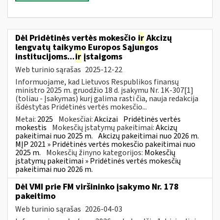
Dėl Pridėtinės vertės mokesčio
ir
Akcizų
lengvatų taikymo Europos Sąjungos
institucijoms...
ir
įstaigoms
Web turinio sąrašas
2025-12-22
Informuojame, kad Lietuvos Respublikos finansų
ministro 2025 m. gruodžio 18 d. įsakymu Nr. 1K-307[1]
(toliau - Įsakymas) kurį galima rasti čia, nauja redakcija
išdėstytas Pridėtinės vertės mokesčio...
Metai:
2025
Mokesčiai:
Akcizai
Pridėtinės vertės
mokestis
Mokesčių įstatymų pakeitimai:
Akcizų
pakeitimai nuo 2025 m.
Akcizų pakeitimai nuo 2026 m.
MĮP 2021 » Pridėtinės vertės mokesčio pakeitimai nuo
2025 m.
Mokesčių žinyno kategorijos:
Mokesčių
įstatymų pakeitimai » Pridėtinės vertės mokesčių
pakeitimai nuo 2026 m.
Dėl VMI prie FM viršininko įsakymo Nr. 178
pakeitimo
Web turinio sąrašas
2026-04-03