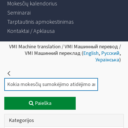
Mokesčių kalendorius
Seminarai
Tarptautinis apmokestinimas
Kontaktai / Apklausa
VMI Machine translation / VMI Машинный перевод /
VMI Машинний переклад (
English
,
Русский
,
Українська
)
Paieška
Kategorijos