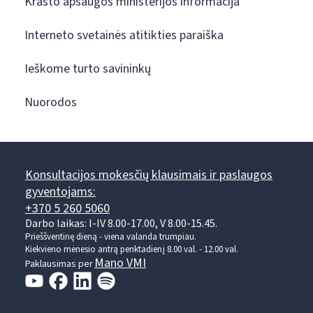
Krašto apsaugos ministerijos informacija
Interneto svetainės atitikties paraiška
Ieškome turto savininkų
Nuorodos
Konsultacijos mokesčių klausimais ir paslaugos
gyventojams:
+370 5 260 5060
Darbo laikas: I-IV 8.00-17.00, V 8.00-15.45.
Prieššventinę dieną - viena valanda trumpiau.
Kiekvieno mėnesio antrą penktadienį 8.00 val. - 12.00 val.
Mano VMI
Paklausimas per