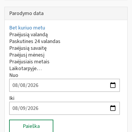
Parodymo data
Bet kuriuo metu
Praėjusią valandą
Paskutines 24 valandas
Praėjusią savaitę
Praėjusį mėnesį
Praėjusiais metais
Laikotarpyje…
Nuo
Iki
Paieška