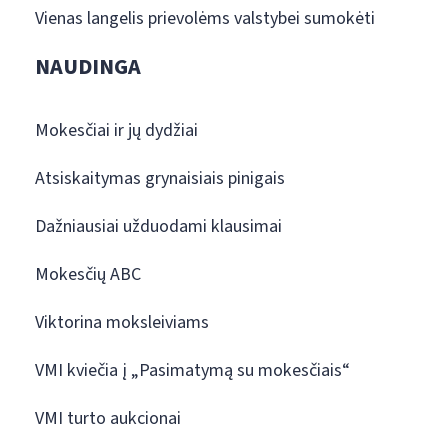
Vienas langelis prievolėms valstybei sumokėti
NAUDINGA
Mokesčiai ir jų dydžiai
Atsiskaitymas grynaisiais pinigais
Dažniausiai užduodami klausimai
Mokesčių ABC
Viktorina moksleiviams
VMI kviečia į „Pasimatymą su mokesčiais“
VMI turto aukcionai