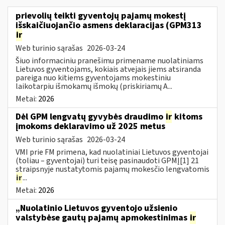
prievolių teikti gyventojų pajamų mokestį
išskaičiuojančio asmens deklaracijas (GPM313
ir
Web turinio sąrašas
2026-03-24
Šiuo informaciniu pranešimu primename nuolatiniams
Lietuvos gyventojams, kokiais atvejais jiems atsiranda
pareiga nuo kitiems gyventojams mokestiniu
laikotarpiu išmokamų išmokų (priskiriamų A...
Metai:
2026
Dėl GPM lengvatų gyvybės draudimo
ir
kitoms
įmokoms deklaravimo už 2025 metus
Web turinio sąrašas
2026-03-24
VMI prie FM primena, kad nuolatiniai Lietuvos gyventojai
(toliau – gyventojai) turi teisę pasinaudoti GPMĮ[1] 21
straipsnyje nustatytomis pajamų mokesčio lengvatomis
ir
...
Metai:
2026
„Nuolatinio Lietuvos gyventojo užsienio
valstybėse gautų pajamų apmokestinimas
ir