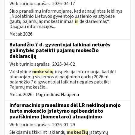
Web turinio sąrašas
2026-04-17
Šiuo pranešimu informuojame, kad atnaujintas leidinys
„Nuolatinio Lietuvos gyventojo užsienio valstybėse
gautų pajamų apmokestinimas
ir
deklaravimas“.
Daugiau informacijos...
Metai:
2026
Balandžio 7 d. gyventojai laikinai neturės
galimybės pateikti pajamų mokesčio
deklaracijų
Web turinio sąrašas
2026-04-02
Valstybinė
mokesčių
inspekcija informuoja, kad dėl
planuojamų sistemos atnaujinimo darbų 2026 m.
balandžio 7 d. gyventojai laikinai negalės pateikti
Pajamų mokesčio...
Metai:
2026
Pagrindinis:
Naujiena
Informacinis pranešimas dėl LR nekilnojamojo
turto mokesčio įstatymo apibendrinto
paaiškinimo (komentaro) atnaujinimo
Web turinio sąrašas
2026-01-29
Siekdami užtikrinti sklandų
mokesčių
įstatymų