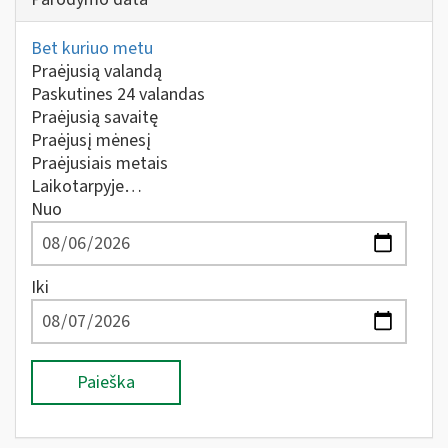
Bet kuriuo metu
Praėjusią valandą
Paskutines 24 valandas
Praėjusią savaitę
Praėjusį mėnesį
Praėjusiais metais
Laikotarpyje…
Nuo
Iki
Paieška