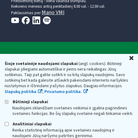
Prieššventinę dieną - viena valanda trumpiau.
Kiekvieno mėnesio antrą penktadienį 8.00 val. - 12.00 val.
Mano VMI
Paklausimas per
Valstybinė mokesčių inspekcija prie Lietuvos
U
Respublikos finansų ministerijos
Šioje svetainėje naudojami slapukai
(angl. cookies). Būtinieji
slapukai įdiegiami automatiškai ir jiems nėra reikalingas Jūsų
Biudžetinė įstaiga. Juridinio asmens kodas — 188659752,
sutikimas. Taip pat galite sutikti ir su kitų slapukų naudojimu. Savo
adresas: Vasario 16-osios g. 14, 01107 Vilnius, Lietuva, el.paštas:
sutikimą bet kada galėsite atšaukti pakeisdami interneto naršyklės
vmi@vmi.lt
, E. pristatymo dėžutės adresas 188659752
nustatymus ir ištrindami įrašytus slapukus. Daugiau informacijos
Duomenys apie Valstybinę mokesčių inspekciją prie Lietuvos
Slapukų politika
;
Privatumo politika.
Respublikos finansų ministerijos kaupiami ir saugomi Juridinių
asmenų registre
Būtinieji slapukai
Naudojami sklandžiam svetainės veikimui ir įgalina pagrindines
svetainės funkcijas. Be šių slapukų svetainė negali tinkamai veikti.
Analitiniai slapukai
Renka statistinę informaciją apie svetainės naudojimą ir
naudojami Jūsų naršymo patirties gerinimui.