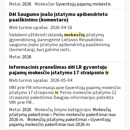
Metai:
2026
Mokesčiai:
Gyventojų pajamų mokestis
Dėl Saugumo įnašo įstatymo apibendrinto
paaiškinimo (komentaro)
Web turinio sąrašas
2026-04-16
Siekdami užtikrinti sklandų
mokesčių
įstatymų
įgyvendinimą, parengėme Lietuvos Respublikos
saugumo įnašo įstatymo apibendrintą paaiškinimą
(komentarą), kurį galima rasti...
Metai:
2026
Informacinis pranešimas dėl LR gyventojų
pajamų mokesčio įstatymo 17 straipsnio
ir
Web turinio sąrašas
2026-05-04
VMI prie FM informuoja apie Gyventojų pajamų mokesčio
įstatymo 17 straipsnio
ir
Pelno mokesčio įstatymo 12
straipsnio pakeitimus Daugiau informacijos pateikta
VMI prie FM...
Metai:
2026
Mokesčių žinyno kategorijos:
Mokesčių
įstatymų pakeitimai » Pelno mokesčio pakeitimai nuo
2026 m.
Mokesčių įstatymų pakeitimai » Gyventojų
pajamų mokesčio pakeitimai nuo 2026 m.