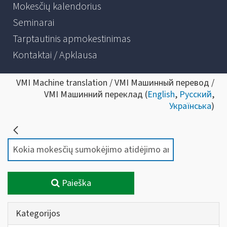
Mokesčių kalendorius
Seminarai
Tarptautinis apmokestinimas
Kontaktai / Apklausa
VMI Machine translation / VMI Машинный перевод /
VMI Машинний переклад (
English
,
Русский
,
Українська
)
Paieška
Kategorijos