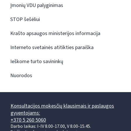
Įmonių VDU palyginimas
STOP šešėliui
Krašto apsaugos ministerijos informacija
Interneto svetainės atitikties paraiška
Ieškome turto savininkų
Nuorodos
Konsultacijos mokesčių klausimais ir paslaugos
gyventojams:
+370 5 260 5060
Darbo laikas: I-IV 8.00-17.00, V 8.00-15.45.