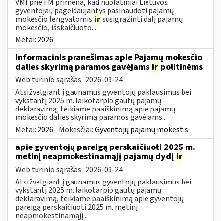
VMI prie FM primena, kad nuolatiniai Lietuvos
gyventojai, pageidaujantys pasinaudoti pajamų
mokesčio lengvatomis
ir
susigrąžinti dalį pajamų
mokesčio, išskaičiuoto...
Metai:
2026
Informacinis pranešimas apie Pajamų mokesčio
dalies skyrimą paramos gavėjams
ir
politinėms
Web turinio sąrašas
2026-03-24
Atsižvelgiant į gaunamus gyventojų paklausimus bei
vykstantį 2025 m. laikotarpio gautų pajamų
deklaravimą, teikiame paaiškinimą apie pajamų
mokesčio dalies skyrimą paramos gavėjams...
Metai:
2026
Mokesčiai:
Gyventojų pajamų mokestis
apie gyventojų pareigą perskaičiuoti 2025 m.
metinį neapmokestinamąjį pajamų dydį
ir
Web turinio sąrašas
2026-03-24
Atsižvelgiant į gaunamus gyventojų paklausimus bei
vykstantį 2025 m. laikotarpio gautų pajamų
deklaravimą, teikiame paaiškinimą apie gyventojų
pareigą perskaičiuoti 2025 m. metinį
neapmokestinamąjį...