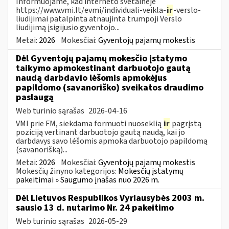
Informuojame, kad interneto svetainėje
https://www.vmi.lt/evmi/individuali-veikla-
ir
-verslo-
liudijimai patalpinta atnaujinta trumpoji Verslo
liudijimą įsigijusio gyventojo...
Metai:
2026
Mokesčiai:
Gyventojų pajamų mokestis
Dėl Gyventojų pajamų mokesčio įstatymo
taikymo apmokestinant darbuotojo gautą
naudą darbdavio lėšomis apmokėjus
papildomo (savanoriško) sveikatos draudimo
paslaugą
Web turinio sąrašas
2026-04-16
VMI prie FM, siekdama formuoti nuoseklią
ir
pagrįstą
poziciją vertinant darbuotojo gautą naudą, kai jo
darbdavys savo lėšomis apmoka darbuotojo papildomą
(savanorišką)...
Metai:
2026
Mokesčiai:
Gyventojų pajamų mokestis
Mokesčių žinyno kategorijos:
Mokesčių įstatymų
pakeitimai » Saugumo įnašas nuo 2026 m.
Dėl Lietuvos Respublikos Vyriausybės 2003 m.
sausio 13 d. nutarimo Nr. 24 pakeitimo
Web turinio sąrašas
2026-05-29