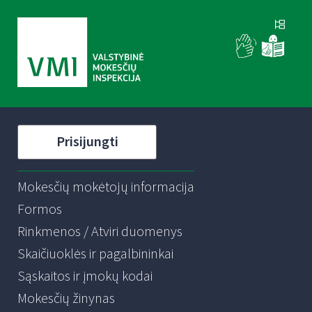
Prisijungti
Mokesčių mokėtojų informacija
Formos
Rinkmenos / Atviri duomenys
Skaičiuoklės ir pagalbininkai
Sąskaitos ir įmokų kodai
Mokesčių žinynas