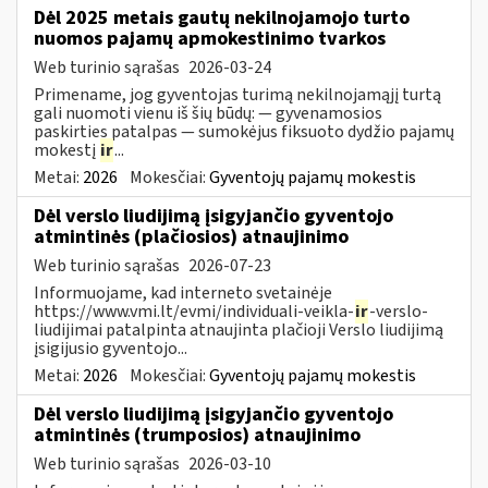
Dėl 2025 metais gautų nekilnojamojo turto
nuomos pajamų apmokestinimo tvarkos
Web turinio sąrašas
2026-03-24
Primename, jog gyventojas turimą nekilnojamąjį turtą
gali nuomoti vienu iš šių būdų: — gyvenamosios
paskirties patalpas — sumokėjus fiksuoto dydžio pajamų
mokestį
ir
...
Metai:
2026
Mokesčiai:
Gyventojų pajamų mokestis
Dėl verslo liudijimą įsigyjančio gyventojo
atmintinės (plačiosios) atnaujinimo
Web turinio sąrašas
2026-07-23
Informuojame, kad interneto svetainėje
https://www.vmi.lt/evmi/individuali-veikla-
ir
-verslo-
liudijimai patalpinta atnaujinta plačioji Verslo liudijimą
įsigijusio gyventojo...
Metai:
2026
Mokesčiai:
Gyventojų pajamų mokestis
Dėl verslo liudijimą įsigyjančio gyventojo
atmintinės (trumposios) atnaujinimo
Web turinio sąrašas
2026-03-10