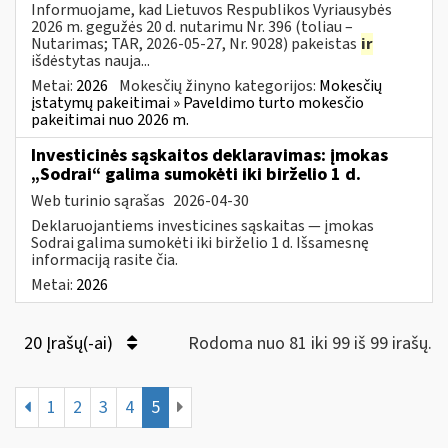
Informuojame, kad Lietuvos Respublikos Vyriausybės
2026 m. gegužės 20 d. nutarimu Nr. 396 (toliau –
Nutarimas; TAR, 2026-05-27, Nr. 9028) pakeistas
ir
išdėstytas nauja...
Metai:
2026
Mokesčių žinyno kategorijos:
Mokesčių
įstatymų pakeitimai » Paveldimo turto mokesčio
pakeitimai nuo 2026 m.
Investicinės sąskaitos deklaravimas: įmokas
„Sodrai“ galima sumokėti iki birželio 1 d.
Web turinio sąrašas
2026-04-30
Deklaruojantiems investicines sąskaitas — įmokas
Sodrai galima sumokėti iki birželio 1 d. Išsamesnę
informaciją rasite čia.
Metai:
2026
20 Įrašų(-ai)
Rodoma nuo 81 iki 99 iš 99 irašų.
1
2
3
4
5