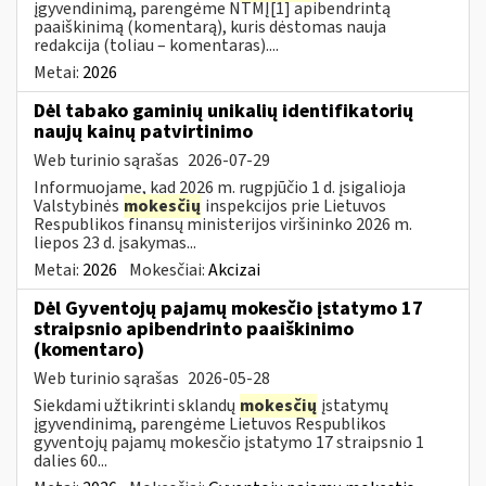
įgyvendinimą, parengėme NTMĮ[1] apibendrintą
paaiškinimą (komentarą), kuris dėstomas nauja
redakcija (toliau – komentaras)....
Metai:
2026
Dėl tabako gaminių unikalių identifikatorių
naujų kainų patvirtinimo
Web turinio sąrašas
2026-07-29
Informuojame, kad 2026 m. rugpjūčio 1 d. įsigalioja
Valstybinės
mokesčių
inspekcijos prie Lietuvos
Respublikos finansų ministerijos viršininko 2026 m.
liepos 23 d. įsakymas...
Metai:
2026
Mokesčiai:
Akcizai
Dėl Gyventojų pajamų mokesčio įstatymo 17
straipsnio apibendrinto paaiškinimo
(komentaro)
Web turinio sąrašas
2026-05-28
Siekdami užtikrinti sklandų
mokesčių
įstatymų
įgyvendinimą, parengėme Lietuvos Respublikos
gyventojų pajamų mokesčio įstatymo 17 straipsnio 1
dalies 60...