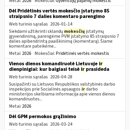
Metai:
2026
Mokesčiai:
Gyventojų pajamų mokestis
Dėl Pridėtinės vertės mokesčio įstatymo 85
straipsnio 7 dalies komentaro parengimo
Web turinio sąrašas
2026-01-14
Siekdami užtikrinti sklandų
mokesčių
įstatymų
įgyvendinimą, parengėme PVM įstatymo 85 straipsnio 7
dalies apibendrintą paaiškinimą (komentarą). Šiame
komentare pateikėme...
Metai:
2026
Mokesčiai:
Pridėtinės vertės mokestis
Vienos dienos komandiruotė Lietuvoje
ir
dienpinigiai: kur baigiasi teisė
ir
prasideda
Web turinio sąrašas
2026-04-28
Susipažinti su Lietuvos Respublikos valstybinės darbo
inspekcijos prie Socialinės apsaugos
ir
darbo
ministerijos skelbiama informacija apie vienos dienos
komandiruotes...
Metai:
2026
Dėl GPM permokos grąžinimo
Web turinio sąrašas
2026-03-24