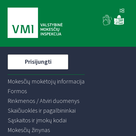
Prisijungti
Mokesčių mokėtojų informacija
Formos
Rinkmenos / Atviri duomenys
Skaičiuoklės ir pagalbininkai
Sąskaitos ir įmokų kodai
Mokesčių žinynas