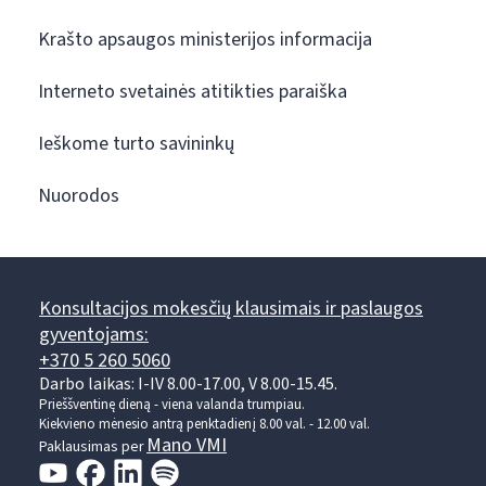
Krašto apsaugos ministerijos informacija
Interneto svetainės atitikties paraiška
Ieškome turto savininkų
Nuorodos
Konsultacijos mokesčių klausimais ir paslaugos
gyventojams:
+370 5 260 5060
Darbo laikas: I-IV 8.00-17.00, V 8.00-15.45.
Prieššventinę dieną - viena valanda trumpiau.
Kiekvieno mėnesio antrą penktadienį 8.00 val. - 12.00 val.
Mano VMI
Paklausimas per