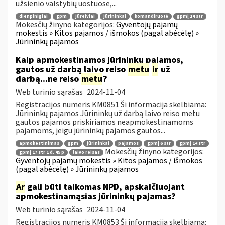
užsienio valstybių uostuose,...
dienpinigiai
gpm
jūreiviai
jūrininkai
komandiruotė
gpmį 14 str
Mokesčių žinyno kategorijos:
Gyventojų pajamų
mokestis » Kitos pajamos / išmokos (pagal abėcėlę) »
Jūrininkų pajamos
Kaip apmokestinamos jūrininkų pajamos,
gautos už darbą laivo reiso
metu
ir
už
darbą...ne reiso
metu
?
Web turinio sąrašas
2024-11-04
Registracijos numeris KM0851 Ši informacija skelbiama:
Jūrininkų pajamos Jūrininkų už darbą laivo reiso metu
gautos pajamos priskiriamos neapmokestinamoms
pajamoms, jeigu jūrininkų pajamos gautos...
apmokestinimas
gpm
jūrininkai
pajamos
gpmį 6 str
gpmį 14 str
Mokesčių žinyno kategorijos:
gpmį 17 str 1 d. 45 p
laivo reisas
Gyventojų pajamų mokestis » Kitos pajamos / išmokos
(pagal abėcėlę) » Jūrininkų pajamos
Ar
gali būti taikomas NPD, apskaičiuojant
apmokestinamąsias jūrininkų pajamas?
Web turinio sąrašas
2024-11-04
Registracijos numeris KM0853 Ši informacija skelbiama: