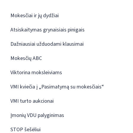
Mokesčiai ir jų dydžiai
Atsiskaitymas grynaisiais pinigais
Dažniausiai užduodami klausimai
Mokesčių ABC
Viktorina moksleiviams
VMI kviečia į „Pasimatymą su mokesčiais“
VMI turto aukcionai
Įmonių VDU palyginimas
STOP šešėliui