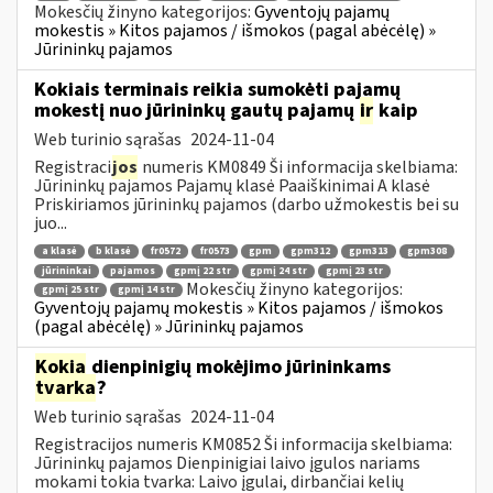
Mokesčių žinyno kategorijos:
Gyventojų pajamų
mokestis » Kitos pajamos / išmokos (pagal abėcėlę) »
Jūrininkų pajamos
Kokiais terminais reikia sumokėti pajamų
mokestį nuo jūrininkų gautų pajamų
ir
kaip
Web turinio sąrašas
2024-11-04
Registraci
jos
numeris KM0849 Ši informacija skelbiama:
Jūrininkų pajamos Pajamų klasė Paaiškinimai A klasė
Priskiriamos jūrininkų pajamos (darbo užmokestis bei su
juo...
a klasė
b klasė
fr0572
fr0573
gpm
gpm312
gpm313
gpm308
jūrininkai
pajamos
gpmį 22 str
gpmį 24 str
gpmį 23 str
Mokesčių žinyno kategorijos:
gpmį 25 str
gpmį 14 str
Gyventojų pajamų mokestis » Kitos pajamos / išmokos
(pagal abėcėlę) » Jūrininkų pajamos
Kokia
dienpinigių mokėjimo jūrininkams
tvarka
?
Web turinio sąrašas
2024-11-04
Registracijos numeris KM0852 Ši informacija skelbiama:
Jūrininkų pajamos Dienpinigiai laivo įgulos nariams
mokami tokia tvarka: Laivo įgulai, dirbančiai kelių