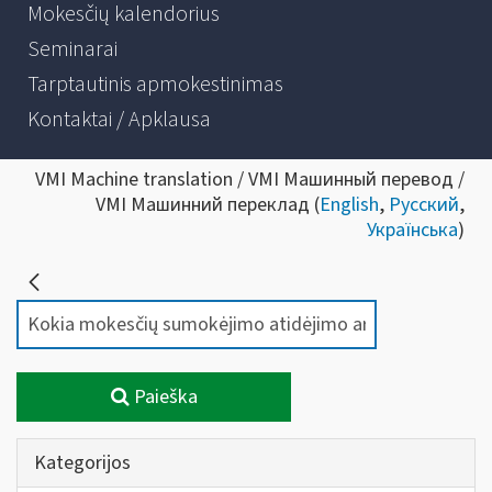
Mokesčių kalendorius
Seminarai
Tarptautinis apmokestinimas
Kontaktai / Apklausa
VMI Machine translation / VMI Машинный перевод /
VMI Машинний переклад (
English
,
Русский
,
Українська
)
Paieška
Kategorijos