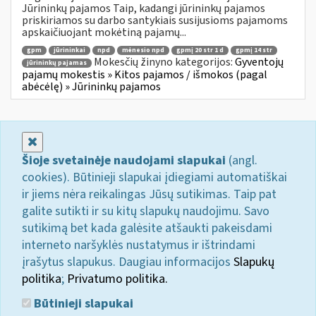
Jūrininkų pajamos Taip, kadangi jūrininkų pajamos
priskiriamos su darbo santykiais susijusioms pajamoms
apskaičiuojant mokėtiną pajamų...
gpm
jūrininkai
npd
mėnesio npd
gpmį 20 str 1 d
gpmį 14 str
Mokesčių žinyno kategorijos:
Gyventojų
jūrininkų pajamas
pajamų mokestis » Kitos pajamos / išmokos (pagal
abėcėlę) » Jūrininkų pajamos
Uždaryti
Šioje svetainėje naudojami slapukai
(angl.
cookies). Būtinieji slapukai įdiegiami automatiškai
ir jiems nėra reikalingas Jūsų sutikimas. Taip pat
galite sutikti ir su kitų slapukų naudojimu. Savo
sutikimą bet kada galėsite atšaukti pakeisdami
interneto naršyklės nustatymus ir ištrindami
įrašytus slapukus. Daugiau informacijos
Slapukų
politika
;
Privatumo politika.
Būtinieji slapukai