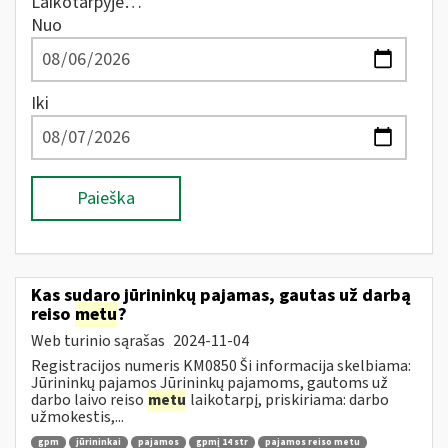
Laikotarpyje…
Nuo
Iki
Paieška
Kas sudaro jūrininkų pajamas, gautas už darbą
reiso
metu
?
Web turinio sąrašas
2024-11-04
Registracijos numeris KM0850 Ši informacija skelbiama:
Jūrininkų pajamos Jūrininkų pajamoms, gautoms už
darbo laivo reiso
metu
laikotarpį, priskiriama: darbo
užmokestis,...
gpm
jūrininkai
pajamos
gpmį 14 str
pajamos reiso metu