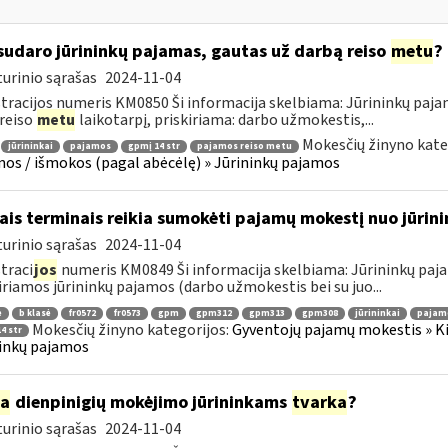
sudaro jūrininkų pajamas, gautas už darbą reiso
metu
?
urinio sąrašas
2024-11-04
tracijos numeris KM0850 Ši informacija skelbiama: Jūrininkų pa
 reiso
metu
laikotarpį, priskiriama: darbo užmokestis,...
Mokesčių žinyno kate
jūrininkai
pajamos
gpmį 14 str
pajamos reiso metu
os / išmokos (pagal abėcėlę) » Jūrininkų pajamos
ais terminais reikia sumokėti pajamų mokestį nuo jūri
urinio sąrašas
2024-11-04
traci
jos
numeris KM0849 Ši informacija skelbiama: Jūrininkų paja
iriamos jūrininkų pajamos (darbo užmokestis bei su juo...
ė
b klasė
fr0572
fr0573
gpm
gpm312
gpm313
gpm308
jūrininkai
pajam
Mokesčių žinyno kategorijos:
Gyventojų pajamų mokestis » Ki
4 str
inkų pajamos
ia
dienpinigių mokėjimo jūrininkams
tvarka
?
urinio sąrašas
2024-11-04