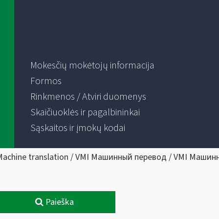
Mokesčių mokėtojų informacija
Formos
Rinkmenos / Atviri duomenys
Skaičiuoklės ir pagalbininkai
Sąskaitos ir įmokų kodai
Machine translation / VMI Машинный перевод / VMI Машин
Paieška