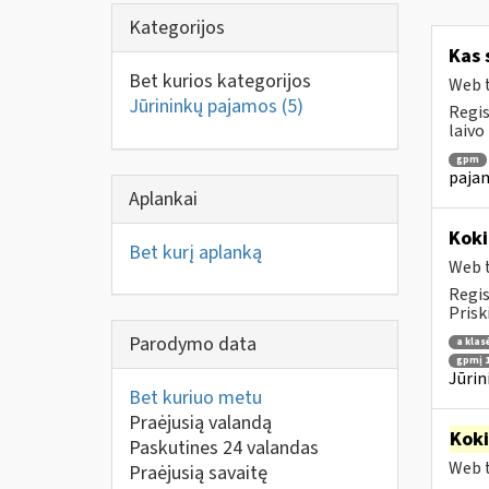
Kategorijos
Kas 
Bet kurios kategorijos
Web t
Jūrininkų pajamos
(5)
Regis
laivo
gpm
pajam
Aplankai
Koki
Bet kurį aplanką
Web t
Regis
Prisk
Parodymo data
a klas
gpmį 1
Jūrin
Bet kuriuo metu
Praėjusią valandą
Kok
Paskutines 24 valandas
Web t
Praėjusią savaitę