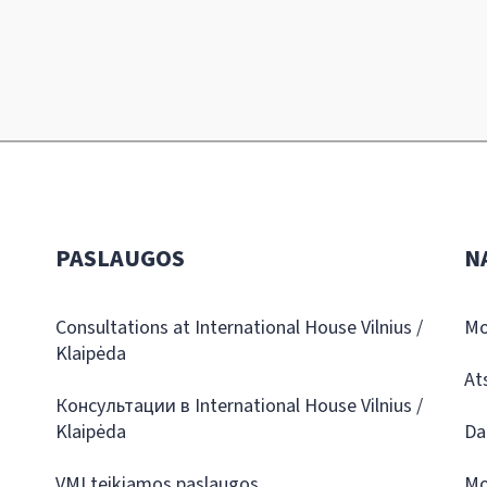
PASLAUGOS
N
Consultations at International House Vilnius /
Mo
Klaipėda
At
Консультации в International House Vilnius /
Klaipėda
Da
VMI teikiamos paslaugos
Mo