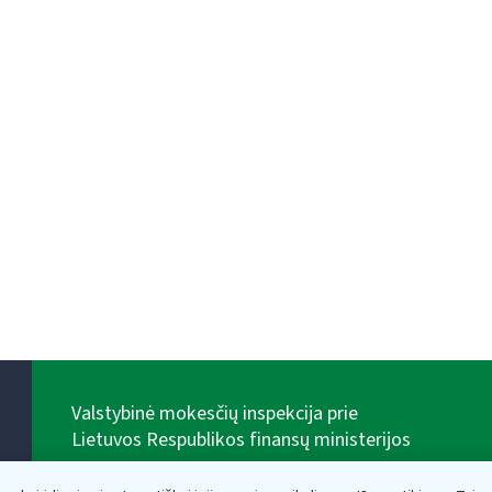
Valstybinė mokesčių inspekcija prie
Lietuvos Respublikos finansų ministerijos
Biudžetinė įstaiga. Juridinio asmens kodas — 188659752,