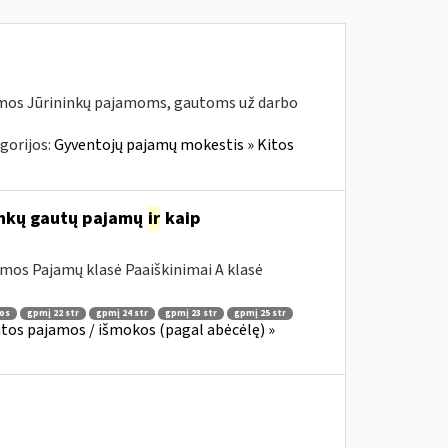
jamos Jūrininkų pajamoms, gautoms už darbo
gorijos:
Gyventojų pajamų mokestis » Kitos
ninkų gautų pajamų
ir
kaip
mos Pajamų klasė Paaiškinimai A klasė
os
gpmį 22 str
gpmį 24 str
gpmį 23 str
gpmį 25 str
tos pajamos / išmokos (pagal abėcėlę) »