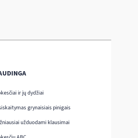
AUDINGA
kesčiai ir jų dydžiai
siskaitymas grynaisiais pinigais
žniausiai užduodami klausimai
kesčių ABC