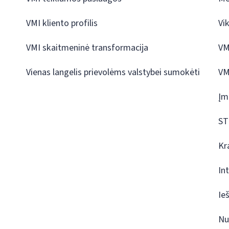
VMI kliento profilis
Vi
VMI skaitmeninė transformacija
VM
Vienas langelis prievolėms valstybei sumokėti
VM
Įm
ST
Kr
In
Ie
Nu