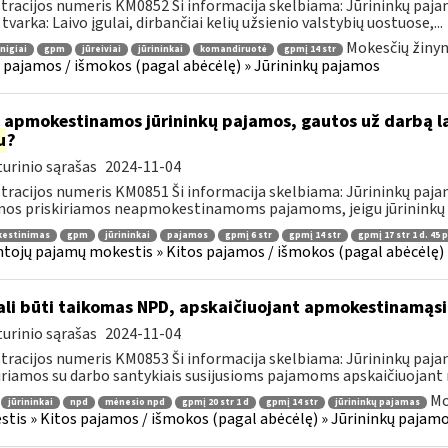
tracijos numeris KM0852 Ši informacija skelbiama: Jūrininkų paja
 tvarka: Laivo įgulai, dirbančiai kelių užsienio valstybių uostuose,...
Mokesčių žinyn
nigiai
gpm
jūreiviai
jūrininkai
komandiruotė
gpmį 14 str
 pajamos / išmokos (pagal abėcėlę) » Jūrininkų pajamos
 apmokestinamos jūrininkų pajamos, gautos už darbą la
u
?
urinio sąrašas
2024-11-04
tracijos numeris KM0851 Ši informacija skelbiama: Jūrininkų paja
os priskiriamos neapmokestinamoms pajamoms, jeigu jūrininkų 
estinimas
gpm
jūrininkai
pajamos
gpmį 6 str
gpmį 14 str
gpmį 17 str 1 d. 45 p
tojų pajamų mokestis » Kitos pajamos / išmokos (pagal abėcėlę) 
li būti taikomas NPD, apskaičiuojant apmokestinamąsi
urinio sąrašas
2024-11-04
tracijos numeris KM0853 Ši informacija skelbiama: Jūrininkų paja
iriamos su darbo santykiais susijusioms pajamoms apskaičiuojant
Mo
jūrininkai
npd
mėnesio npd
gpmį 20 str 1 d
gpmį 14 str
jūrininkų pajamas
tis » Kitos pajamos / išmokos (pagal abėcėlę) » Jūrininkų pajam