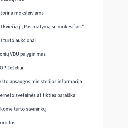
ktorina moksleiviams
I kviečia į „Pasimatymą su mokesčiais“
I turto aukcionai
onių VDU palyginimas
OP šešėliui
ašto apsaugos ministerijos informacija
terneto svetainės atitikties paraiška
škome turto savininkų
orodos