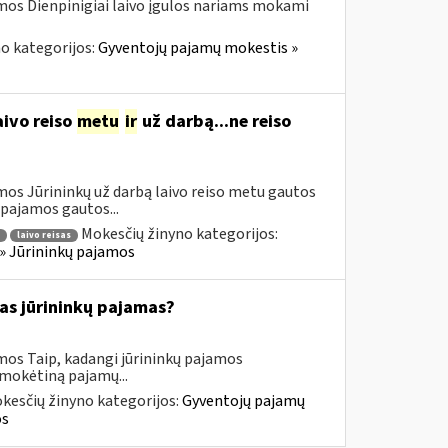
mos Dienpinigiai laivo įgulos nariams mokami
o kategorijos:
Gyventojų pajamų mokestis »
ivo reiso
metu
ir
už darbą...ne reiso
mos Jūrininkų už darbą laivo reiso metu gautos
pajamos gautos...
Mokesčių žinyno kategorijos:
laivo reisas
» Jūrininkų pajamos
as jūrininkų pajamas?
mos Taip, kadangi jūrininkų pajamos
 mokėtiną pajamų...
kesčių žinyno kategorijos:
Gyventojų pajamų
os