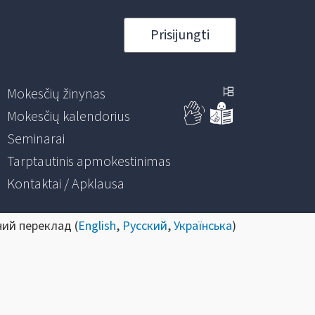
Prisijungti
Mokesčių žinynas
Mokesčių kalendorius
Seminarai
Tarptautinis apmokestinimas
Kontaktai / Apklausa
ний переклад (
English
,
Русский
,
Українська
)