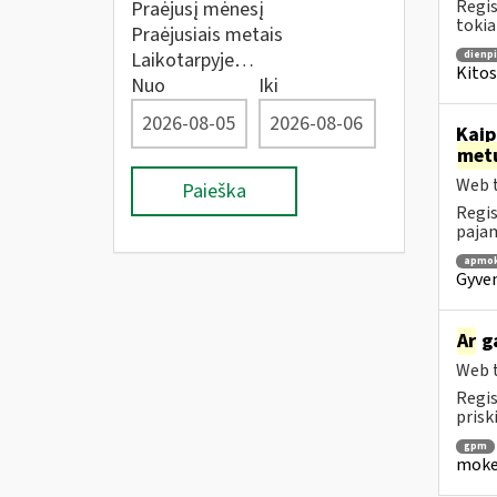
Regis
Praėjusį mėnesį
tokia
Praėjusiais metais
Laikotarpyje…
dienpi
Kitos
Nuo
Iki
Kaip
met
Web t
Paieška
Regis
pajam
apmok
Gyven
Ar
ga
Web t
Regis
prisk
gpm
mokes