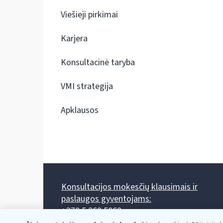
Viešieji pirkimai
Karjera
Konsultacinė taryba
VMI strategija
Apklausos
Konsultacijos mokesčių klausimais ir
paslaugos gyventojams:
+370 5 260 5060
Darbo laikas: I-IV 8.00-17.00, V 8.00-15.45.