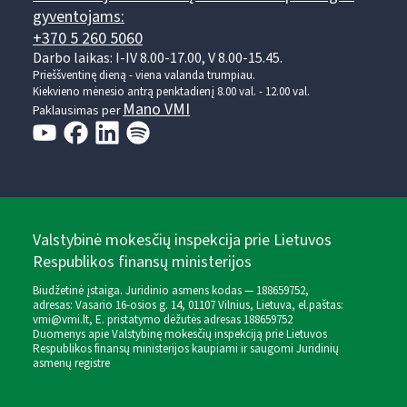
gyventojams:
+370 5 260 5060
Darbo laikas: I-IV 8.00-17.00, V 8.00-15.45.
Prieššventinę dieną - viena valanda trumpiau.
Kiekvieno mėnesio antrą penktadienį 8.00 val. - 12.00 val.
Mano VMI
Paklausimas per
Valstybinė mokesčių inspekcija prie Lietuvos
Respublikos finansų ministerijos
Biudžetinė įstaiga. Juridinio asmens kodas — 188659752,
adresas: Vasario 16-osios g. 14, 01107 Vilnius, Lietuva, el.paštas:
vmi@vmi.lt
, E. pristatymo dėžutės adresas 188659752
Duomenys apie Valstybinę mokesčių inspekciją prie Lietuvos
Respublikos finansų ministerijos kaupiami ir saugomi Juridinių
asmenų registre