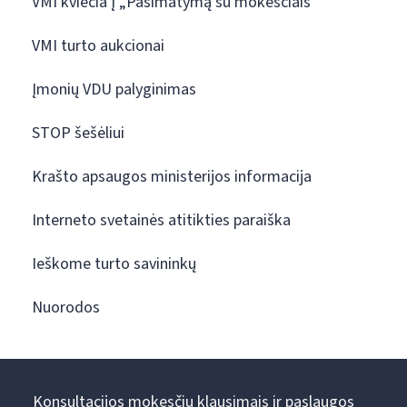
VMI kviečia į „Pasimatymą su mokesčiais“
VMI turto aukcionai
Įmonių VDU palyginimas
STOP šešėliui
Krašto apsaugos ministerijos informacija
Interneto svetainės atitikties paraiška
Ieškome turto savininkų
Nuorodos
Konsultacijos mokesčių klausimais ir paslaugos