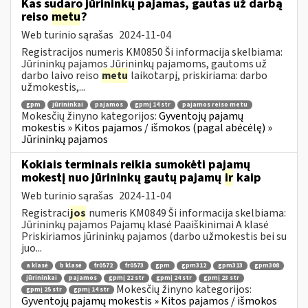
Kas sudaro jūrininkų pajamas, gautas už darbą
reiso
metu
?
Web turinio sąrašas
2024-11-04
Registracijos numeris KM0850 Ši informacija skelbiama:
Jūrininkų pajamos Jūrininkų pajamoms, gautoms už
darbo laivo reiso
metu
laikotarpį, priskiriama: darbo
užmokestis,...
gpm
jūrininkai
pajamos
gpmį 14 str
pajamos reiso metu
Mokesčių žinyno kategorijos:
Gyventojų pajamų
mokestis » Kitos pajamos / išmokos (pagal abėcėlę) »
Jūrininkų pajamos
Kokiais terminais reikia sumokėti pajamų
mokestį nuo jūrininkų gautų pajamų
ir
kaip
Web turinio sąrašas
2024-11-04
Registraci
jos
numeris KM0849 Ši informacija skelbiama:
Jūrininkų pajamos Pajamų klasė Paaiškinimai A klasė
Priskiriamos jūrininkų pajamos (darbo užmokestis bei su
juo...
a klasė
b klasė
fr0572
fr0573
gpm
gpm312
gpm313
gpm308
jūrininkai
pajamos
gpmį 22 str
gpmį 24 str
gpmį 23 str
Mokesčių žinyno kategorijos:
gpmį 25 str
gpmį 14 str
Gyventojų pajamų mokestis » Kitos pajamos / išmokos