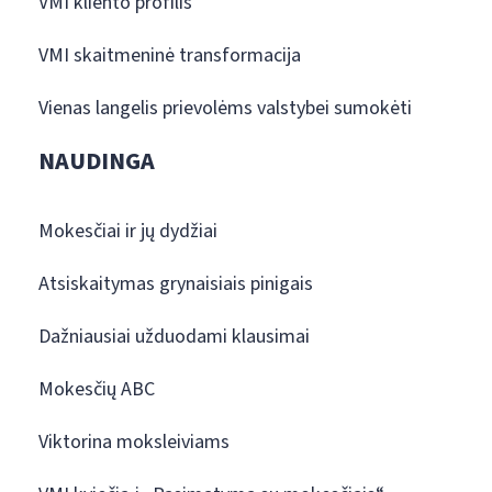
VMI kliento profilis
VMI skaitmeninė transformacija
Vienas langelis prievolėms valstybei sumokėti
NAUDINGA
Mokesčiai ir jų dydžiai
Atsiskaitymas grynaisiais pinigais
Dažniausiai užduodami klausimai
Mokesčių ABC
Viktorina moksleiviams