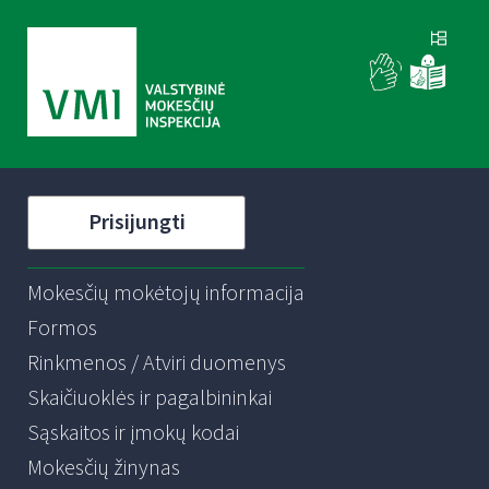
Prisijungti
Mokesčių mokėtojų informacija
Formos
Rinkmenos / Atviri duomenys
Skaičiuoklės ir pagalbininkai
Sąskaitos ir įmokų kodai
Mokesčių žinynas