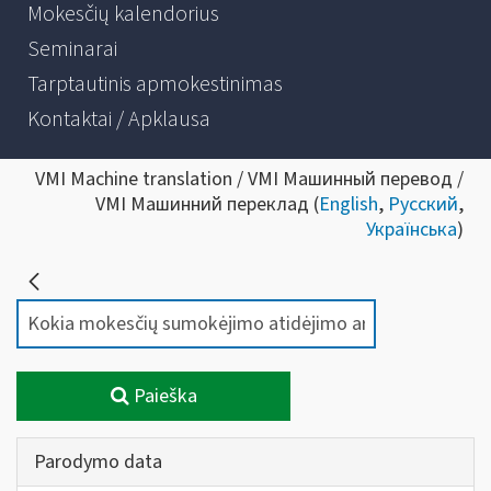
Mokesčių kalendorius
Seminarai
Tarptautinis apmokestinimas
Kontaktai / Apklausa
VMI Machine translation / VMI Машинный перевод /
VMI Машинний переклад (
English
,
Русский
,
Українська
)
Paieška
Parodymo data