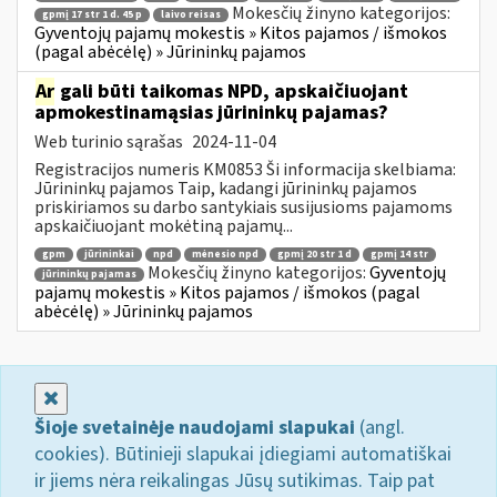
Mokesčių žinyno kategorijos:
gpmį 17 str 1 d. 45 p
laivo reisas
Gyventojų pajamų mokestis » Kitos pajamos / išmokos
(pagal abėcėlę) » Jūrininkų pajamos
Ar
gali būti taikomas NPD, apskaičiuojant
apmokestinamąsias jūrininkų pajamas?
Web turinio sąrašas
2024-11-04
Registracijos numeris KM0853 Ši informacija skelbiama:
Jūrininkų pajamos Taip, kadangi jūrininkų pajamos
priskiriamos su darbo santykiais susijusioms pajamoms
apskaičiuojant mokėtiną pajamų...
gpm
jūrininkai
npd
mėnesio npd
gpmį 20 str 1 d
gpmį 14 str
Mokesčių žinyno kategorijos:
Gyventojų
jūrininkų pajamas
pajamų mokestis » Kitos pajamos / išmokos (pagal
abėcėlę) » Jūrininkų pajamos
Uždaryti
Šioje svetainėje naudojami slapukai
(angl.
cookies). Būtinieji slapukai įdiegiami automatiškai
ir jiems nėra reikalingas Jūsų sutikimas. Taip pat