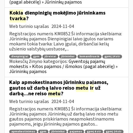
(pagal abėcėlę) » Jūrininkų pajamos
Kokia
dienpinigių mokėjimo jūrininkams
tvarka
?
Web turinio sąrašas
2024-11-04
Registracijos numeris KM0852 Ši informacija skelbiama:
Jūrininkų pajamos Dienpinigiai laivo įgulos nariams
mokami tokia tvarka: Laivo įgulai, dirbančiai kelių
užsienio valstybių uostuose,...
dienpinigiai
gpm
jūreiviai
jūrininkai
komandiruotė
gpmį 14 str
Mokesčių žinyno kategorijos:
Gyventojų pajamų
mokestis » Kitos pajamos / išmokos (pagal abėcėlę) »
Jūrininkų pajamos
Kaip apmokestinamos jūrininkų pajamos,
gautos už darbą laivo reiso
metu
ir
už
darbą...ne reiso
metu
?
Web turinio sąrašas
2024-11-04
Registracijos numeris KM0851 Ši informacija skelbiama:
Jūrininkų pajamos Jūrininkų už darbą laivo reiso metu
gautos pajamos priskiriamos neapmokestinamoms
pajamoms, jeigu jūrininkų pajamos gautos...
apmokestinimas
gpm
jūrininkai
pajamos
gpmį 6 str
gpmį 14 str