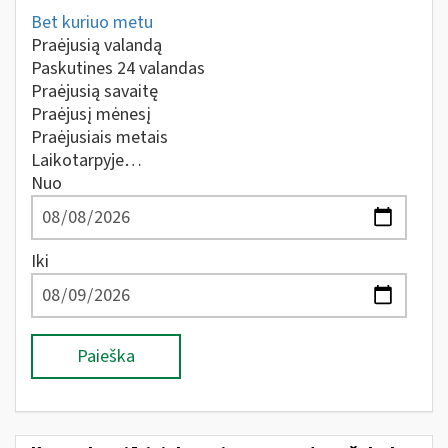
Bet kuriuo metu
Praėjusią valandą
Paskutines 24 valandas
Praėjusią savaitę
Praėjusį mėnesį
Praėjusiais metais
Laikotarpyje…
Nuo
Iki
Paieška