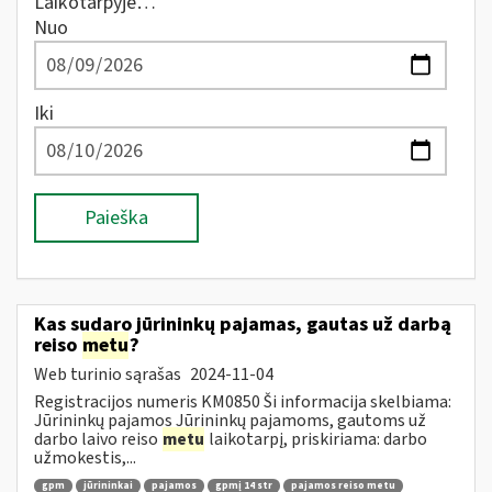
Laikotarpyje…
Nuo
Iki
Paieška
Kas sudaro jūrininkų pajamas, gautas už darbą
reiso
metu
?
Web turinio sąrašas
2024-11-04
Registracijos numeris KM0850 Ši informacija skelbiama:
Jūrininkų pajamos Jūrininkų pajamoms, gautoms už
darbo laivo reiso
metu
laikotarpį, priskiriama: darbo
užmokestis,...
gpm
jūrininkai
pajamos
gpmį 14 str
pajamos reiso metu