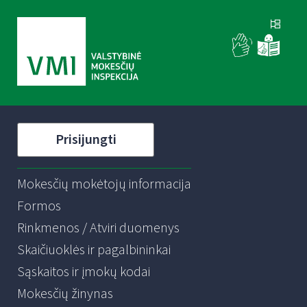
Prisijungti
Mokesčių mokėtojų informacija
Formos
Rinkmenos / Atviri duomenys
Skaičiuoklės ir pagalbininkai
Sąskaitos ir įmokų kodai
Mokesčių žinynas