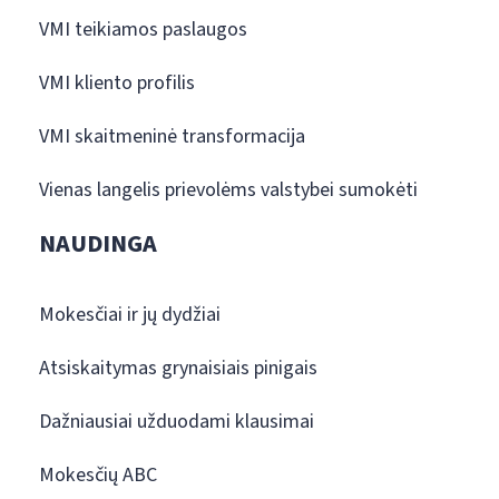
VMI teikiamos paslaugos
VMI kliento profilis
VMI skaitmeninė transformacija
Vienas langelis prievolėms valstybei sumokėti
NAUDINGA
Mokesčiai ir jų dydžiai
Atsiskaitymas grynaisiais pinigais
Dažniausiai užduodami klausimai
Mokesčių ABC