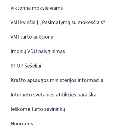
Viktorina moksleiviams
VMI kviečia į „Pasimatymą su mokesčiais“
VMI turto aukcionai
Įmonių VDU palyginimas
STOP šešėliui
Krašto apsaugos ministerijos informacija
Interneto svetainės atitikties paraiška
Ieškome turto savininkų
Nuorodos