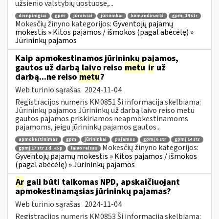
užsienio valstybių uostuose,...
dienpinigiai
gpm
jūreiviai
jūrininkai
komandiruotė
gpmį 14 str
Mokesčių žinyno kategorijos:
Gyventojų pajamų
mokestis » Kitos pajamos / išmokos (pagal abėcėlę) »
Jūrininkų pajamos
Kaip apmokestinamos jūrininkų pajamos,
gautos už darbą laivo reiso
metu
ir
už
darbą...ne reiso
metu
?
Web turinio sąrašas
2024-11-04
Registracijos numeris KM0851 Ši informacija skelbiama:
Jūrininkų pajamos Jūrininkų už darbą laivo reiso metu
gautos pajamos priskiriamos neapmokestinamoms
pajamoms, jeigu jūrininkų pajamos gautos...
apmokestinimas
gpm
jūrininkai
pajamos
gpmį 6 str
gpmį 14 str
Mokesčių žinyno kategorijos:
gpmį 17 str 1 d. 45 p
laivo reisas
Gyventojų pajamų mokestis » Kitos pajamos / išmokos
(pagal abėcėlę) » Jūrininkų pajamos
Ar
gali būti taikomas NPD, apskaičiuojant
apmokestinamąsias jūrininkų pajamas?
Web turinio sąrašas
2024-11-04
Registracijos numeris KM0853 Ši informacija skelbiama: