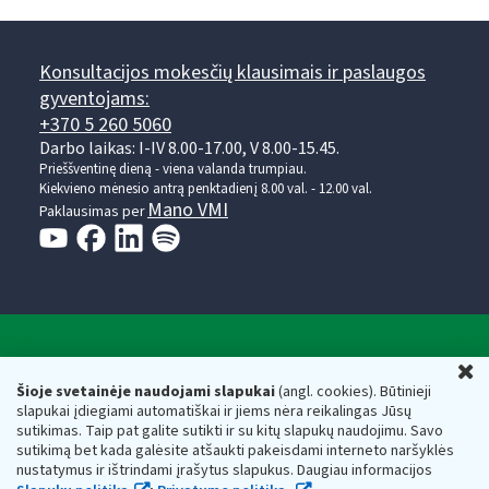
Konsultacijos mokesčių klausimais ir paslaugos
gyventojams:
+370 5 260 5060
Darbo laikas: I-IV 8.00-17.00, V 8.00-15.45.
Prieššventinę dieną - viena valanda trumpiau.
Kiekvieno mėnesio antrą penktadienį 8.00 val. - 12.00 val.
Mano VMI
Paklausimas per
Valstybinė mokesčių inspekcija prie Lietuvos
U
Respublikos finansų ministerijos
Šioje svetainėje naudojami slapukai
(angl. cookies). Būtinieji
slapukai įdiegiami automatiškai ir jiems nėra reikalingas Jūsų
Biudžetinė įstaiga. Juridinio asmens kodas — 188659752,
sutikimas. Taip pat galite sutikti ir su kitų slapukų naudojimu. Savo
adresas: Vasario 16-osios g. 14, 01107 Vilnius, Lietuva, el.paštas:
sutikimą bet kada galėsite atšaukti pakeisdami interneto naršyklės
vmi@vmi.lt
, E. pristatymo dėžutės adresas 188659752
nustatymus ir ištrindami įrašytus slapukus. Daugiau informacijos
Duomenys apie Valstybinę mokesčių inspekciją prie Lietuvos