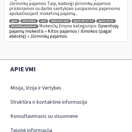
Jūrininkų pajamos Taip, kadangi jūrininkų pajamos
priskiriamos su darbo santykiais susijusioms pajamoms
apskaičiuojant mokėtiną pajamų...
gpm
jūrininkai
npd
mėnesio npd
gpmį 20 str 1 d
gpmį 14 str
Mokesčių žinyno kategorijos:
Gyventojų
jūrininkų pajamas
pajamų mokestis » Kitos pajamos / išmokos (pagal
abėcėlę) » Jūrininkų pajamos
APIE VMI
Misija, Vizija ir Vertybės
Struktūra ir kontaktinė informacija
Konsultavimasis su visuomene
Teisinė informacija