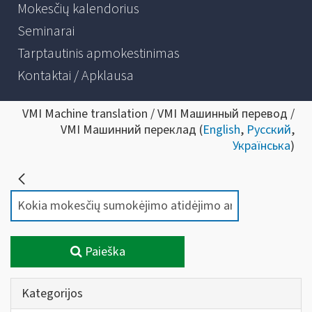
Mokesčių kalendorius
Seminarai
Tarptautinis apmokestinimas
Kontaktai / Apklausa
VMI Machine translation / VMI Машинный перевод /
VMI Машинний переклад (
English
,
Русский
,
Українська
)
Paieška
Kategorijos