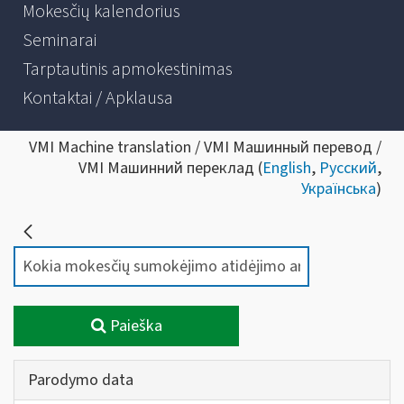
Mokesčių kalendorius
Seminarai
Tarptautinis apmokestinimas
Kontaktai / Apklausa
VMI Machine translation / VMI Машинный перевод /
VMI Машинний переклад (
English
,
Русский
,
Українська
)
Paieška
Parodymo data