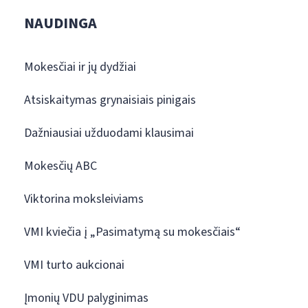
NAUDINGA
Mokesčiai ir jų dydžiai
Atsiskaitymas grynaisiais pinigais
Dažniausiai užduodami klausimai
Mokesčių ABC
Viktorina moksleiviams
VMI kviečia į „Pasimatymą su mokesčiais“
VMI turto aukcionai
Įmonių VDU palyginimas