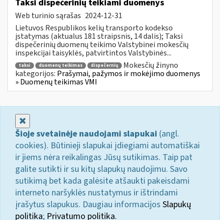
Taksi dispečerinių teikiami duomenys
Web turinio sąrašas
2024-12-31
Lietuvos Respublikos kelių transporto kodekso
įstatymas (aktualus 181 straipsnis, 14 dalis); Taksi
dispečerinių duomenų teikimo Valstybinei mokesčių
inspekcijai taisyklės, patvirtintos Valstybinės...
Mokesčių žinyno
taksi
duomenų teikimas
dispečernių
kategorijos:
Prašymai, pažymos ir mokėjimo duomenys
» Duomenų teikimas VMI
Uždaryti
Šioje svetainėje naudojami slapukai
(angl.
cookies). Būtinieji slapukai įdiegiami automatiškai
ir jiems nėra reikalingas Jūsų sutikimas. Taip pat
galite sutikti ir su kitų slapukų naudojimu. Savo
sutikimą bet kada galėsite atšaukti pakeisdami
interneto naršyklės nustatymus ir ištrindami
įrašytus slapukus. Daugiau informacijos
Slapukų
politika
;
Privatumo politika.