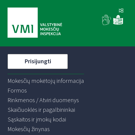
Prisijungti
Mokesčių mokėtojų informacija
Formos
Rinkmenos / Atviri duomenys
Skaičiuoklės ir pagalbininkai
Sąskaitos ir įmokų kodai
Mokesčių žinynas