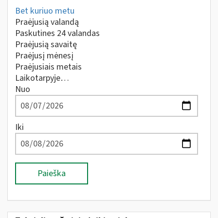
Bet kuriuo metu
Praėjusią valandą
Paskutines 24 valandas
Praėjusią savaitę
Praėjusį mėnesį
Praėjusiais metais
Laikotarpyje…
Nuo
Iki
Paieška