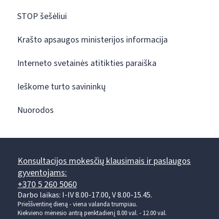
STOP šešėliui
Krašto apsaugos ministerijos informacija
Interneto svetainės atitikties paraiška
Ieškome turto savininkų
Nuorodos
Konsultacijos mokesčių klausimais ir paslaugos
gyventojams:
+370 5 260 5060
Darbo laikas: I-IV 8.00-17.00, V 8.00-15.45.
Prieššventinę dieną - viena valanda trumpiau.
Kiekvieno mėnesio antrą penktadienį 8.00 val. - 12.00 val.