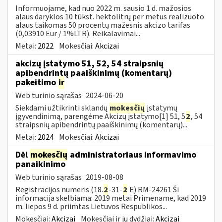
Informuojame, kad nuo 2022 m. sausio 1 d. mažosios
alaus daryklos 10 tūkst. hektolitrų per metus realizuoto
alaus taikomas 50 procentų mažesnis akcizo tarifas
(0,03910 Eur / 1%LTR). Reikalavimai...
Metai:
2022
Mokesčiai:
Akcizai
akcizų įstatymo 51, 52, 54 straipsnių
apibendrintų paaiškinimų (komentarų)
pakeitimo
ir
Web turinio sąrašas
2024-06-20
Siekdami užtikrinti sklandų
mokesčių
įstatymų
įgyvendinimą, parengėme Akcizų įstatymo[1] 51, 5
2
, 54
straipsnių apibendrintų paaiškinimų (komentarų)...
Metai:
2024
Mokesčiai:
Akcizai
Dėl
mokesčių
administratoriaus informavimo
panaikinimo
Web turinio sąrašas
2019-08-08
Registracijos numeris (18.
2
-31-
2
E) RM-24261 Ši
informacija skelbiama: 2019 metai Primename, kad 2019
m. liepos 9 d. priimtas Lietuvos Respublikos...
Mokesčiai:
Akcizai
Mokesčiai ir jų dydžiai:
Akcizai