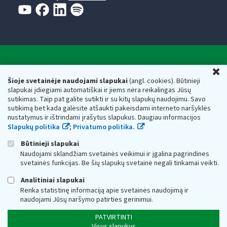
Valstybinė mokesčių inspekcija prie Lietuvos
U
Respublikos finansų ministerijos
Šioje svetainėje naudojami slapukai
(angl. cookies). Būtinieji
slapukai įdiegiami automatiškai ir jiems nėra reikalingas Jūsų
Biudžetinė įstaiga. Juridinio asmens kodas — 188659752,
sutikimas. Taip pat galite sutikti ir su kitų slapukų naudojimu. Savo
adresas: Vasario 16-osios g. 14, 01107 Vilnius, Lietuva, el.paštas:
sutikimą bet kada galėsite atšaukti pakeisdami interneto naršyklės
vmi@vmi.lt
, E. pristatymo dėžutės adresas 188659752
nustatymus ir ištrindami įrašytus slapukus. Daugiau informacijos
Duomenys apie Valstybinę mokesčių inspekciją prie Lietuvos
Slapukų politika
;
Privatumo politika.
Respublikos finansų ministerijos kaupiami ir saugomi Juridinių
asmenų registre
Būtinieji slapukai
Naudojami sklandžiam svetainės veikimui ir įgalina pagrindines
svetainės funkcijas. Be šių slapukų svetainė negali tinkamai veikti.
Analitiniai slapukai
Renka statistinę informaciją apie svetainės naudojimą ir
naudojami Jūsų naršymo patirties gerinimui.
PATVIRTINTI
Visus slapukus