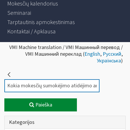
Mokesčių kalendorius
Seminarai
Tarptautinis apmokestinimas
Kontaktai / Apklausa
VMI Machine translation / VMI Машинный перевод /
VMI Машинний переклад (
English
,
Русский
,
Українська
)
Paieška
Kategorijos