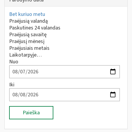
Bet kuriuo metu
Praėjusią valandą
Paskutines 24 valandas
Praėjusią savaitę
Praėjusį mėnesį
Praėjusiais metais
Laikotarpyje…
Nuo
Iki
Paieška