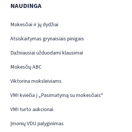
NAUDINGA
Mokesčiai ir jų dydžiai
Atsiskaitymas grynaisiais pinigais
Dažniausiai užduodami klausimai
Mokesčių ABC
Viktorina moksleiviams
VMI kviečia į „Pasimatymą su mokesčiais“
VMI turto aukcionai
Įmonių VDU palyginimas