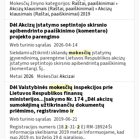
Mokesčių žinyno kategorijos:
Raštai, paaiškinimai »
Akcizų klausimais (Raštai, paaiškinimai) » Akcizų
klausimais (Raštai, paaiškinimai) 2019
Dėl Akcizų įstatymo septintojo skirsnio
apibendrinto paaiškinimo (komentaro)
projekto parengimo
Web turinio sąrašas
2026-04-14
Siekdami užtikrinti sklandų
mokesčių
įstatymų
įgyvendinimą, parengėme Lietuvos Respublikos akcizų
įstatymo septintojo skirsnio apibendrintą paaiškinimą
(komentarą). Šį...
Metai:
2026
Mokesčiai:
Akcizai
Dėl Valstybinės
mokesčių
inspekcijos prie
Lietuvos Respublikos finansų
ministerijos...Įsakymo Nr. 174 „Dėl akcizų
sumokėjimą užtikrinančių dokumentų
priėmimo, registravimo
ir
Web turinio sąrašas
2019-06-21
Registracijos numeris (18.
2
-31-
2
E) RM-18924 Ši
informacija skelbiama: 2019 metai Informuojame, kad
nuo 2019 m. birželio 19 d. įsigaliojo...