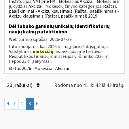
Institucijos:
VMI prie FM
Mokesčiai:
Akcizai
Mokesčiai ir
jų dydžiai:
Akcizai
Mokesčių žinyno kategorijos:
Raštai,
paaiškinimai » Akcizų klausimais (Raštai, paaiškinimai) »
Akcizų klausimais (Raštai, paaiškinimai) 2019
Dėl tabako gaminių unikalių identifikatorių
naujų kainų patvirtinimo
Web turinio sąrašas
2026-07-29
Informuojame, kad 2026 m. rugpjūčio 1 d. įsigalioja
Valstybinės
mokesčių
inspekcijos prie Lietuvos
Respublikos finansų ministerijos viršininko 2026 m.
liepos 23 d. įsakymas...
Metai:
2026
Mokesčiai:
Akcizai
20 Įrašų(-ai)
Rodoma nuo 41 iki 42 iš 42 irašų.
1
2
3