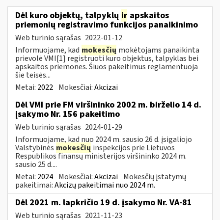
Dėl kuro objektų, talpyklų
ir
apskaitos
priemonių registravimo funkcijos panaikinimo
Web turinio sąrašas
2022-01-12
Informuojame, kad
mokesčių
mokėtojams panaikinta
prievolė VMI[1] registruoti kuro objektus, talpyklas bei
apskaitos priemones. Šiuos pakeitimus reglamentuoja
šie teisės...
Metai:
2022
Mokesčiai:
Akcizai
Dėl VMI prie FM viršininko 2002 m. birželio 14 d.
įsakymo Nr. 156 pakeitimo
Web turinio sąrašas
2024-01-29
Informuojame, kad nuo 2024 m. sausio 26 d. įsigaliojo
Valstybinės
mokesčių
inspekcijos prie Lietuvos
Respublikos finansų ministerijos viršininko 2024 m.
sausio 25 d....
Metai:
2024
Mokesčiai:
Akcizai
Mokesčių įstatymų
pakeitimai:
Akcizų pakeitimai nuo 2024 m.
Dėl 2021 m. lapkričio 19 d. įsakymo Nr. VA-81
Web turinio sąrašas
2021-11-23