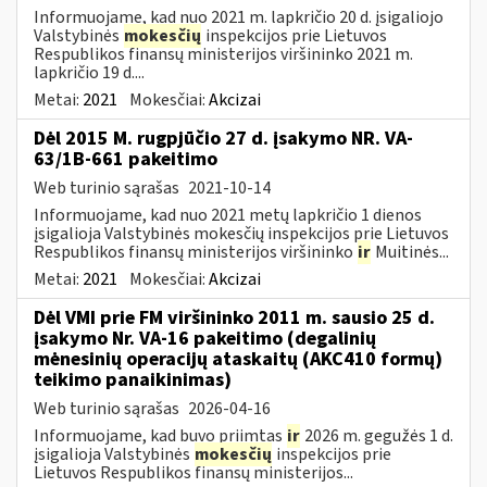
Informuojame, kad nuo 2021 m. lapkričio 20 d. įsigaliojo
Valstybinės
mokesčių
inspekcijos prie Lietuvos
Respublikos finansų ministerijos viršininko 2021 m.
lapkričio 19 d....
Metai:
2021
Mokesčiai:
Akcizai
Dėl 2015 M. rugpjūčio 27 d. įsakymo NR. VA-
63/1B-661 pakeitimo
Web turinio sąrašas
2021-10-14
Informuojame, kad nuo 2021 metų lapkričio 1 dienos
įsigalioja Valstybinės mokesčių inspekcijos prie Lietuvos
Respublikos finansų ministerijos viršininko
ir
Muitinės...
Metai:
2021
Mokesčiai:
Akcizai
Dėl VMI prie FM viršininko 2011 m. sausio 25 d.
įsakymo Nr. VA-16 pakeitimo (degalinių
mėnesinių operacijų ataskaitų (AKC410 formų)
teikimo panaikinimas)
Web turinio sąrašas
2026-04-16
Informuojame, kad buvo priimtas
ir
2026 m. gegužės 1 d.
įsigalioja Valstybinės
mokesčių
inspekcijos prie
Lietuvos Respublikos finansų ministerijos...