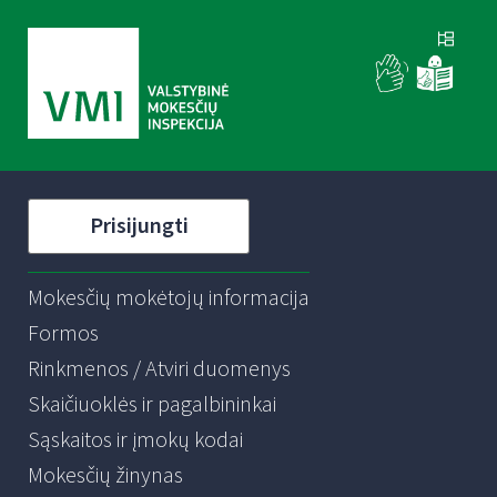
Prisijungti
Mokesčių mokėtojų informacija
Formos
Rinkmenos / Atviri duomenys
Skaičiuoklės ir pagalbininkai
Sąskaitos ir įmokų kodai
Mokesčių žinynas