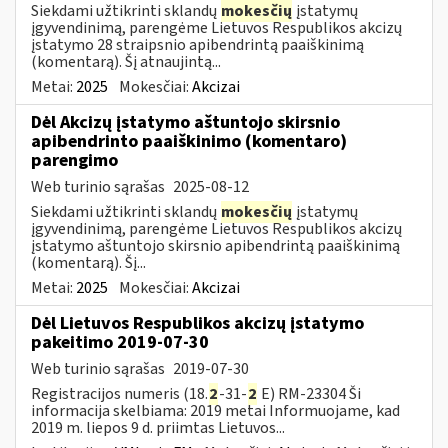
Siekdami užtikrinti sklandų
mokesčių
įstatymų
įgyvendinimą, parengėme Lietuvos Respublikos akcizų
įstatymo 28 straipsnio apibendrintą paaiškinimą
(komentarą). Šį atnaujintą...
Metai:
2025
Mokesčiai:
Akcizai
Dėl Akcizų įstatymo aštuntojo skirsnio
apibendrinto paaiškinimo (komentaro)
parengimo
Web turinio sąrašas
2025-08-12
Siekdami užtikrinti sklandų
mokesčių
įstatymų
įgyvendinimą, parengėme Lietuvos Respublikos akcizų
įstatymo aštuntojo skirsnio apibendrintą paaiškinimą
(komentarą). Šį...
Metai:
2025
Mokesčiai:
Akcizai
Dėl Lietuvos Respublikos akcizų įstatymo
pakeitimo 2019-07-30
Web turinio sąrašas
2019-07-30
Registracijos numeris (18.
2
-31-
2
E) RM-23304 Ši
informacija skelbiama: 2019 metai Informuojame, kad
2019 m. liepos 9 d. priimtas Lietuvos...