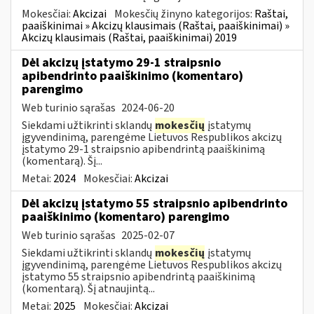
Mokesčiai:
Akcizai
Mokesčių žinyno kategorijos:
Raštai,
paaiškinimai » Akcizų klausimais (Raštai, paaiškinimai) »
Akcizų klausimais (Raštai, paaiškinimai) 2019
Dėl akcizų įstatymo 29-1 straipsnio
apibendrinto paaiškinimo (komentaro)
parengimo
Web turinio sąrašas
2024-06-20
Siekdami užtikrinti sklandų
mokesčių
įstatymų
įgyvendinimą, parengėme Lietuvos Respublikos akcizų
įstatymo 29-1 straipsnio apibendrintą paaiškinimą
(komentarą). Šį...
Metai:
2024
Mokesčiai:
Akcizai
Dėl akcizų įstatymo 55 straipsnio apibendrinto
paaiškinimo (komentaro) parengimo
Web turinio sąrašas
2025-02-07
Siekdami užtikrinti sklandų
mokesčių
įstatymų
įgyvendinimą, parengėme Lietuvos Respublikos akcizų
įstatymo 55 straipsnio apibendrintą paaiškinimą
(komentarą). Šį atnaujintą...
Metai:
2025
Mokesčiai:
Akcizai