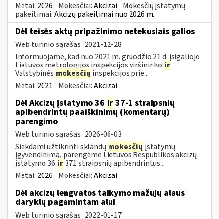
Metai:
2026
Mokesčiai:
Akcizai
Mokesčių įstatymų
pakeitimai:
Akcizų pakeitimai nuo 2026 m.
Dėl teisės aktų pripažinimo netekusiais galios
Web turinio sąrašas
2021-12-28
Informuojame, kad nuo 2021 m. gruodžio 21 d. įsigaliojo
Lietuvos metrologijos inspekcijos viršininko
ir
Valstybinės
mokesčių
inspekcijos prie...
Metai:
2021
Mokesčiai:
Akcizai
Dėl Akcizų įstatymo 36
ir
37-1 straipsnių
apibendrintų paaiškinimų (komentarų)
parengimo
Web turinio sąrašas
2026-06-03
Siekdami užtikrinti sklandų
mokesčių
įstatymų
įgyvendinimą, parengėme Lietuvos Respublikos akcizų
įstatymo 36
ir
371 straipsnių apibendrintus...
Metai:
2026
Mokesčiai:
Akcizai
Dėl akcizų lengvatos taikymo mažųjų alaus
daryklų pagamintam alui
Web turinio sąrašas
2022-01-17