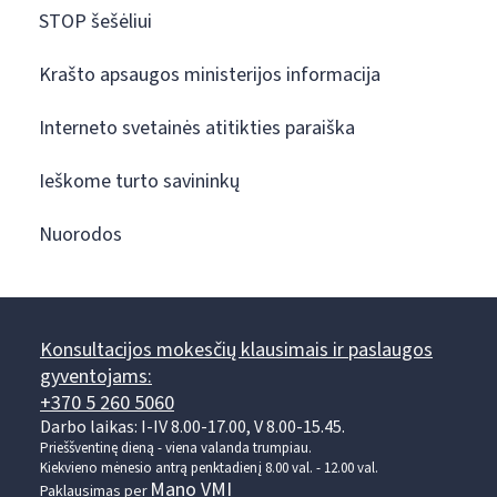
STOP šešėliui
Krašto apsaugos ministerijos informacija
Interneto svetainės atitikties paraiška
Ieškome turto savininkų
Nuorodos
Konsultacijos mokesčių klausimais ir paslaugos
gyventojams:
+370 5 260 5060
Darbo laikas: I-IV 8.00-17.00, V 8.00-15.45.
Prieššventinę dieną - viena valanda trumpiau.
Kiekvieno mėnesio antrą penktadienį 8.00 val. - 12.00 val.
Mano VMI
Paklausimas per