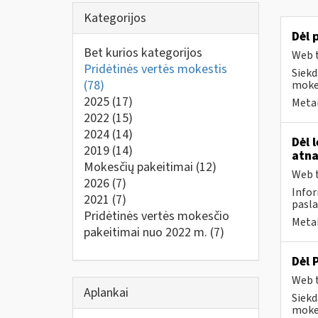
Kategorijos
Dėl 
Bet kurios kategorijos
Web t
Pridėtinės vertės mokestis
Siekd
(78)
mokes
2025
(17)
Metai
2022
(15)
2024
(14)
Dėl 
2019
(14)
atna
Mokesčių pakeitimai
(12)
Web t
2026
(7)
Infor
2021
(7)
pasla
Pridėtinės vertės mokesčio
Metai
pakeitimai nuo 2022 m.
(7)
Dėl 
Web t
Aplankai
Siekd
mokes