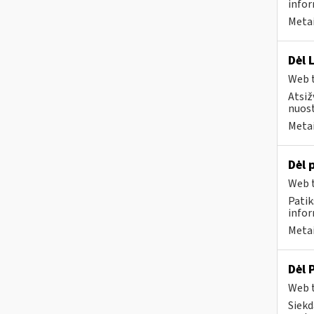
infor
Metai
Dėl 
Web t
Atsiž
nuost
Metai
Dėl 
Web t
Patik
infor
Metai
Dėl 
Web t
Siekd