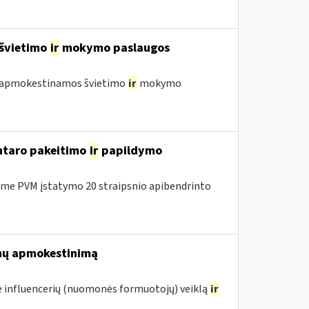
 švietimo
ir
mokymo paslaugos
 neapmokestinamos švietimo
ir
mokymo
entaro pakeitimo
ir
papildymo
me PVM įstatymo 20 straipsnio apibendrinto
mų apmokestinimą
 influencerių (nuomonės formuotojų) veiklą
ir