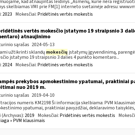
muojame, kad atnaujintas leidinys „Asmenų, kurie nėra registruoti
nys skelbiamas VMI prie FM[1] interneto svetainėje adresu: www.vmi.
:
2023
Mokesčiai:
Pridėtinės vertės mokestis
pridėtinės vertės mokesčio įstatymo 19 straipsnio 3 dal
entaro) atnaujinimo
urinio sąrašas
2024-05-13
ami užtikrinti sklandų
mokesčių
įstatymų įgyvendinimą, parengė
čio įstatymo 19 straipsnio 3 dalies 4 punkto komentaro...
:
2024
Mokesčiai:
Pridėtinės vertės mokestis
ampės prekybos apmokestinimo ypatumai, praktiniai pa
itimai nuo 2019 m.
urinio sąrašas
2019-04-10
tracijos numeris KM2198 Ši informacija skelbiama: PVM klausima
estinimo ypatumai, praktiniai pavyzdžiai, deklaravimo taisyklės,
 (Archyvas):
2019
Mokesčiai:
Pridėtinės vertės mokestis
Mokesči
aga » PVM klausimais