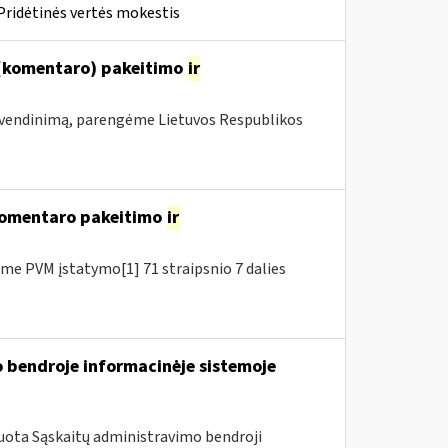
Pridėtinės vertės mokestis
 (komentaro) pakeitimo
ir
vendinimą, parengėme Lietuvos Respublikos
 komentaro pakeitimo
ir
e PVM įstatymo[1] 71 straipsnio 7 dalies
 bendroje informacinėje sistemoje
uota Sąskaitų administravimo bendroji