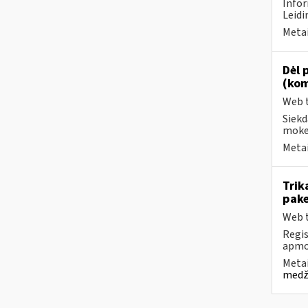
Infor
Leidi
Metai
Dėl 
(kom
Web t
Siekd
mokes
Metai
Trik
pake
Web t
Regis
apmok
Metai
medži