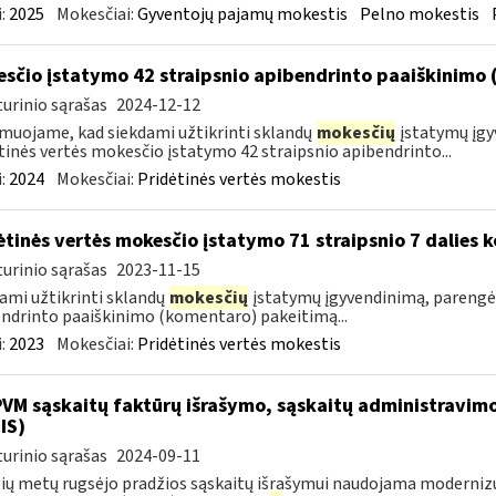
:
2025
Mokesčiai:
Gyventojų pajamų mokestis
Pelno mokestis
sčio įstatymo 42 straipsnio apibendrinto paaiškinimo
urinio sąrašas
2024-12-12
muojame, kad siekdami užtikrinti sklandų
mokesčių
įstatymų įgy
tinės vertės mokesčio įstatymo 42 straipsnio apibendrinto...
:
2024
Mokesčiai:
Pridėtinės vertės mokestis
ėtinės vertės mokesčio įstatymo 71 straipsnio 7 dalies
urinio sąrašas
2023-11-15
ami užtikrinti sklandų
mokesčių
įstatymų įgyvendinimą, parengėm
ndrinto paaiškinimo (komentaro) pakeitimą...
:
2023
Mokesčiai:
Pridėtinės vertės mokestis
PVM sąskaitų faktūrų išrašymo, sąskaitų administravimo
IS)
urinio sąrašas
2024-09-11
ių metų rugsėjo pradžios sąskaitų išrašymui naudojama moderniz