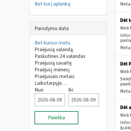
Bet kurį aplanką
Metai
Dėl 
Parodymo data
Web t
Infor
pasla
Bet kuriuo metu
Metai
Praėjusią valandą
Paskutines 24 valandas
Praėjusią savaitę
Dėl 
Praėjusį mėnesį
Web t
Praėjusiais metais
Siekd
Laikotarpyje…
paai
Nuo
Iki
Metai
Dėl 
Web t
Paieška
Infor
jų pa