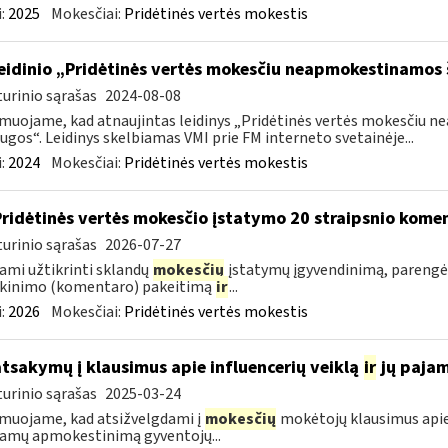
:
2025
Mokesčiai:
Pridėtinės vertės mokestis
leidinio „Pridėtinės vertės mokesčiu neapmokestinamos
urinio sąrašas
2024-08-08
muojame, kad atnaujintas leidinys „Pridėtinės vertės mokesčiu
ugos“. Leidinys skelbiamas VMI prie FM interneto svetainėje...
:
2024
Mokesčiai:
Pridėtinės vertės mokestis
Pridėtinės vertės mokesčio įstatymo 20 straipsnio kom
urinio sąrašas
2026-07-27
ami užtikrinti sklandų
mokesčių
įstatymų įgyvendinimą, parengė
škinimo (komentaro) pakeitimą
ir
...
:
2026
Mokesčiai:
Pridėtinės vertės mokestis
atsakymų į klausimus apie influencerių veiklą
ir
jų paja
urinio sąrašas
2025-03-24
muojame, kad atsižvelgdami į
mokesčių
mokėtojų klausimus apie
jamų apmokestinimą gyventojų...