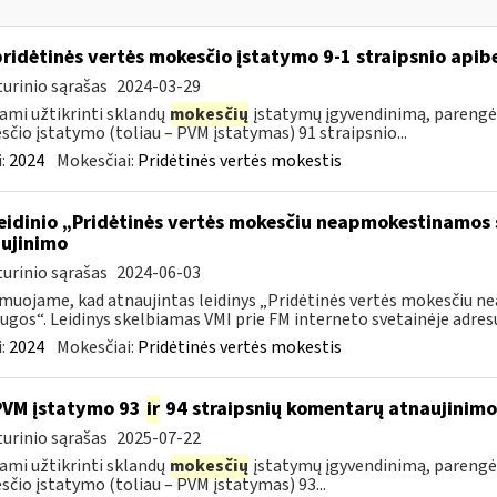
pridėtinės vertės mokesčio įstatymo 9-1 straipsnio api
urinio sąrašas
2024-03-29
ami užtikrinti sklandų
mokesčių
įstatymų įgyvendinimą, parengė
čio įstatymo (toliau – PVM įstatymas) 91 straipsnio...
:
2024
Mokesčiai:
Pridėtinės vertės mokestis
leidinio „Pridėtinės vertės mokesčiu neapmokestinamos 
ujinimo
urinio sąrašas
2024-06-03
muojame, kad atnaujintas leidinys „Pridėtinės vertės mokesčiu 
ugos“. Leidinys skelbiamas VMI prie FM interneto svetainėje adresu:
:
2024
Mokesčiai:
Pridėtinės vertės mokestis
PVM įstatymo 93
ir
94 straipsnių komentarų atnaujinimo
urinio sąrašas
2025-07-22
ami užtikrinti sklandų
mokesčių
įstatymų įgyvendinimą, parengė
čio įstatymo (toliau – PVM įstatymas) 93...