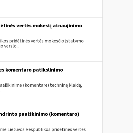
dėtinės vertės mokestį atnaujinimo
blikos pridėtinės vertės mokesčio įstatymo
 verslo...
ies komentaro patikslinimo
paaiškinime (komentare) techninę klaidą,
.
endrinto paaiškinimo (komentaro)
me Lietuvos Respublikos pridėtinės vertės