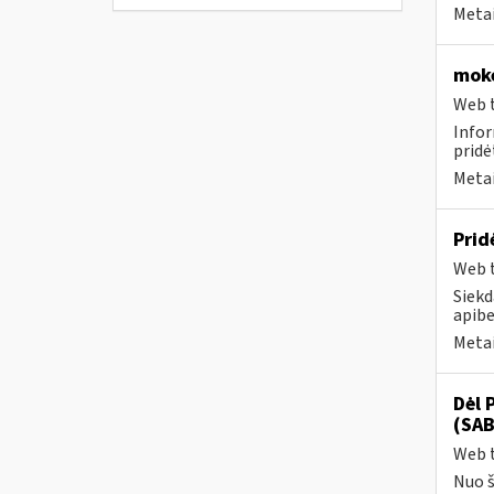
Metai
moke
Web t
Infor
pridė
Metai
Prid
Web t
Siekd
apibe
Metai
Dėl 
(SAB
Web t
Nuo š