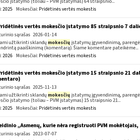
čio įstatymo (toliau – PVM įstatymas) 64 straipsnio...
:
2025
Mokesčiai:
Pridėtinės vertės mokestis
Pridėtinės vertės mokesčio įstatymo 85 straipsnio 7 da
urinio sąrašas
2026-01-14
ami užtikrinti sklandų
mokesčių
įstatymų įgyvendinimą, parengėm
ndrintą paaiškinimą (komentarą). Šiame komentare pateikėme...
:
2026
Mokesčiai:
Pridėtinės vertės mokestis
Pridėtinės vertės mokesčio įstatymo 15 straipsnio 21 da
entaro)
urinio sąrašas
2025-11-13
ami užtikrinti sklandų
mokesčių
įstatymų įgyvendinimą, parengė
čio įstatymo (toliau – PVM įstatymas) 15 straipsnio 21...
:
2025
Mokesčiai:
Pridėtinės vertės mokestis
leidinio „Asmenų, kurie nėra registruoti PVM mokėtojais,
urinio sąrašas
2023-07-07