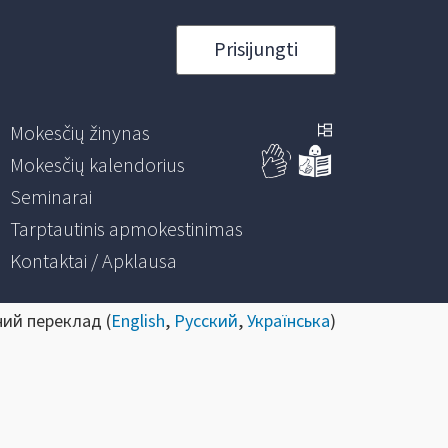
Prisijungti
Mokesčių žinynas
Mokesčių kalendorius
Seminarai
Tarptautinis apmokestinimas
Kontaktai / Apklausa
ний переклад (
English
,
Русский
,
Українська
)