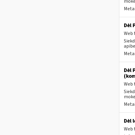
mokes
Metai
Dėl 
Web t
Siekd
apibe
Metai
Dėl 
(kom
Web t
Siekd
mokes
Metai
Dėl 
Web t