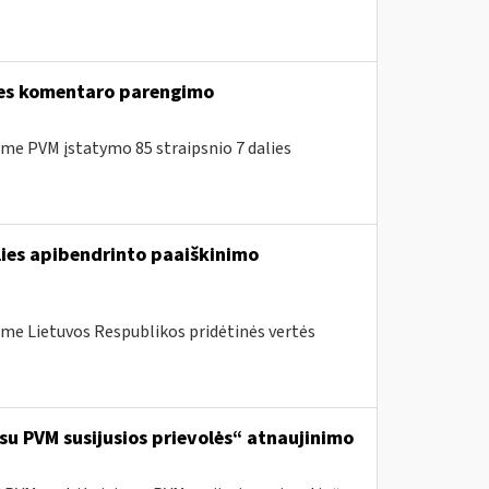
lies komentaro parengimo
e PVM įstatymo 85 straipsnio 7 dalies
lies apibendrinto paaiškinimo
me Lietuvos Respublikos pridėtinės vertės
 su PVM susijusios prievolės“ atnaujinimo