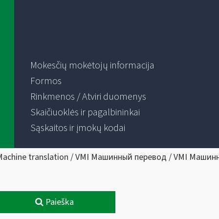
Mokesčių mokėtojų informacija
Formos
Rinkmenos / Atviri duomenys
Skaičiuoklės ir pagalbininkai
Sąskaitos ir įmokų kodai
Machine translation / VMI Машинный перевод / VMI Машин
Paieška