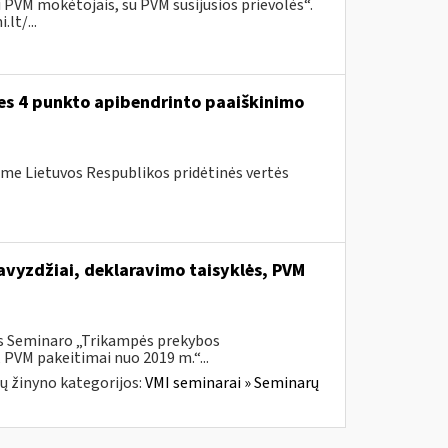
 PVM mokėtojais, su PVM susijusios prievolės“.
lt/...
ies 4 punkto apibendrinto paaiškinimo
me Lietuvos Respublikos pridėtinės vertės
vyzdžiai, deklaravimo taisyklės, PVM
is Seminaro „Trikampės prekybos
 PVM pakeitimai nuo 2019 m.“...
ų žinyno kategorijos:
VMI seminarai » Seminarų