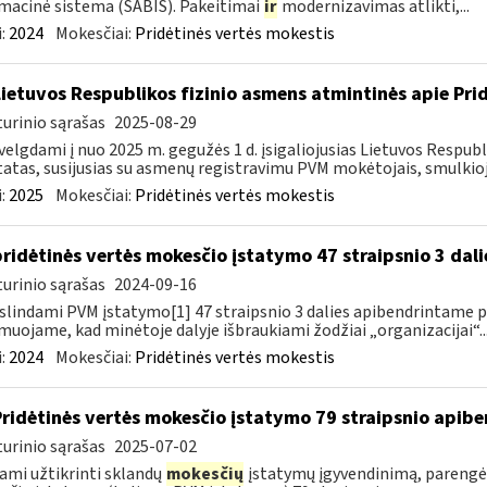
macinė sistema (SABIS). Pakeitimai
ir
modernizavimas atlikti,...
:
2024
Mokesčiai:
Pridėtinės vertės mokestis
Lietuvos Respublikos fizinio asmens atmintinės apie Pri
urinio sąrašas
2025-08-29
velgdami į nuo 2025 m. gegužės 1 d. įsigaliojusias Lietuvos Respu
atas, susijusias su asmenų registravimu PVM mokėtojais, smulkiojo
:
2025
Mokesčiai:
Pridėtinės vertės mokestis
pridėtinės vertės mokesčio įstatymo 47 straipsnio 3 dal
urinio sąrašas
2024-09-16
slindami PVM įstatymo[1] 47 straipsnio 3 dalies apibendrintame 
muojame, kad minėtoje dalyje išbraukiami žodžiai „organizacijai“..
:
2024
Mokesčiai:
Pridėtinės vertės mokestis
Pridėtinės vertės mokesčio įstatymo 79 straipsnio apib
urinio sąrašas
2025-07-02
ami užtikrinti sklandų
mokesčių
įstatymų įgyvendinimą, parengė