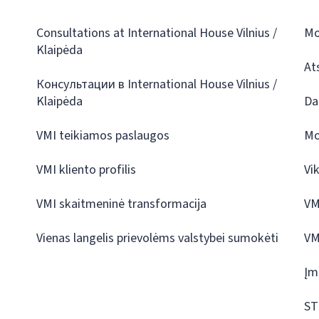
Consultations at International House Vilnius /
Mo
Klaipėda
At
Консультации в International House Vilnius /
Klaipėda
Da
VMI teikiamos paslaugos
Mo
VMI kliento profilis
Vi
VMI skaitmeninė transformacija
VM
Vienas langelis prievolėms valstybei sumokėti
VM
Įm
ST