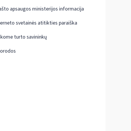
ašto apsaugos ministerijos informacija
terneto svetainės atitikties paraiška
škome turto savininkų
orodos