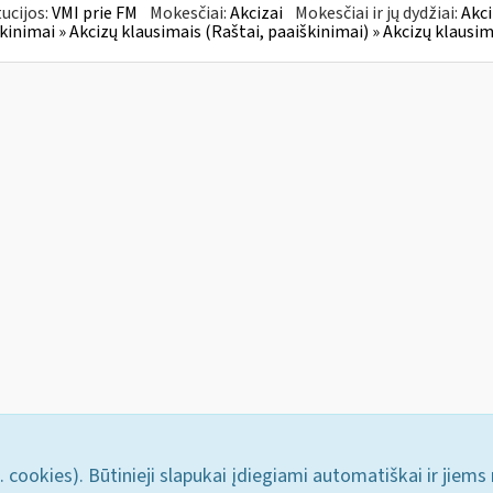
tucijos:
VMI prie FM
Mokesčiai:
Akcizai
Mokesčiai ir jų dydžiai:
Akci
kinimai » Akcizų klausimais (Raštai, paaiškinimai) » Akcizų klausim
. cookies). Būtinieji slapukai įdiegiami automatiškai ir jiems