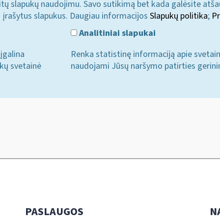
u kitų slapukų naudojimu. Savo sutikimą bet kada galėsite atš
i įrašytus slapukus. Daugiau informacijos
Slapukų politika
;
Pr
Analitiniai slapukai
įgalina
Renka statistinę informaciją apie svetai
ukų svetainė
naudojami Jūsų naršymo patirties gerini
PASLAUGOS
N