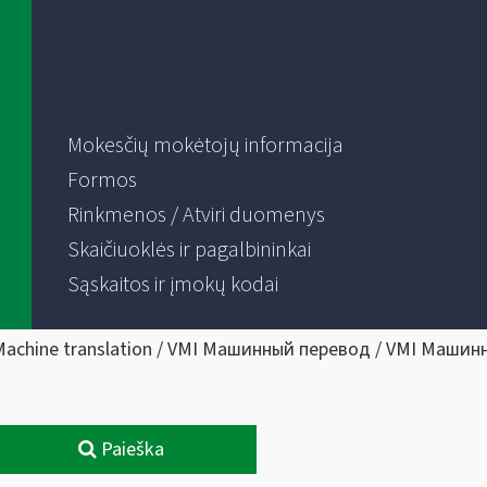
Mokesčių mokėtojų informacija
Formos
Rinkmenos / Atviri duomenys
Skaičiuoklės ir pagalbininkai
Sąskaitos ir įmokų kodai
Machine translation / VMI Машинный перевод / VMI Машин
Paieška