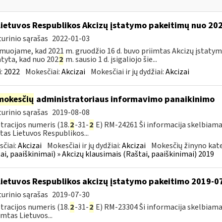
Lietuvos Respublikos Akcizų įstatymo pakeitimų nuo 202
urinio sąrašas
2022-01-03
muojame, kad 2021 m. gruodžio 16 d. buvo priimtas Akcizų įstatym
tyta, kad nuo 202
2
m. sausio 1 d. įsigaliojo šie...
:
2022
Mokesčiai:
Akcizai
Mokesčiai ir jų dydžiai:
Akcizai
mokesčių
administratoriaus informavimo panaikinimo
urinio sąrašas
2019-08-08
tracijos numeris (18.
2
-31-
2
E) RM-24261 Ši informacija skelbiama
tas Lietuvos Respublikos...
čiai:
Akcizai
Mokesčiai ir jų dydžiai:
Akcizai
Mokesčių žinyno kate
ai, paaiškinimai) » Akcizų klausimais (Raštai, paaiškinimai) 2019
Lietuvos Respublikos akcizų įstatymo pakeitimo 2019-0
urinio sąrašas
2019-07-30
tracijos numeris (18.
2
-31-
2
E) RM-23304 Ši informacija skelbiama
imtas Lietuvos...