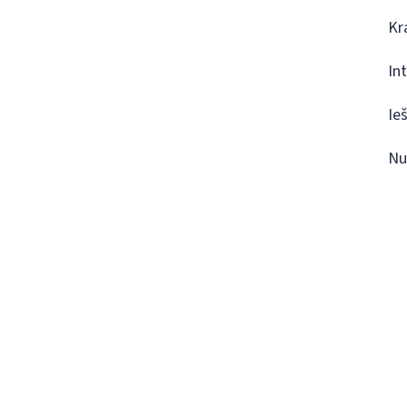
Kr
In
Ie
Nu