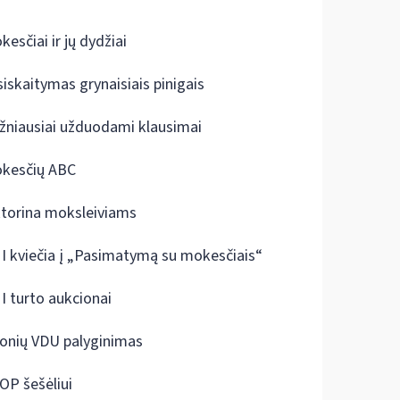
kesčiai ir jų dydžiai
siskaitymas grynaisiais pinigais
žniausiai užduodami klausimai
kesčių ABC
ktorina moksleiviams
I kviečia į „Pasimatymą su mokesčiais“
I turto aukcionai
onių VDU palyginimas
OP šešėliui