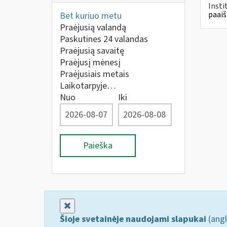
Insti
paaiš
Bet kuriuo metu
Praėjusią valandą
Paskutines 24 valandas
Praėjusią savaitę
Praėjusį mėnesį
Praėjusiais metais
Laikotarpyje…
Nuo
Iki
Paieška
Uždaryti
Šioje svetainėje naudojami slapukai
(angl