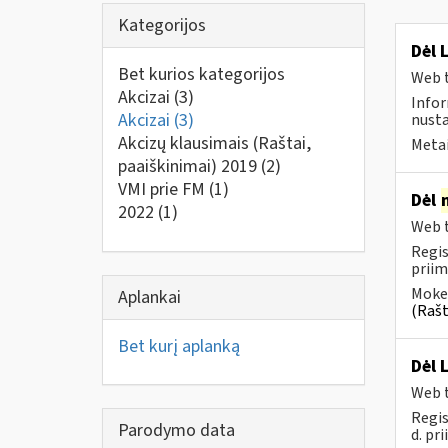
Kategorijos
Dėl 
Bet kurios kategorijos
Web t
Akcizai
(3)
Infor
Akcizai
(3)
nusta
Akcizų klausimais (Raštai,
Metai
paaiškinimai) 2019
(2)
VMI prie FM
(1)
Dėl
2022
(1)
Web t
Regis
priim
Mokes
Aplankai
(Rašt
Bet kurį aplanką
Dėl 
Web t
Regis
Parodymo data
d. pri