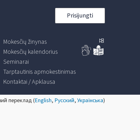
Prisijungti
Mokesčių žinynas
Mokesčių kalendorius
Seminarai
Tarptautinis apmokestinimas
Kontaktai / Apklausa
ний переклад (
English
,
Русский
,
Українська
)