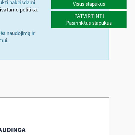
aukti pakeisdami
Visus slapukus
ivatumo politika.
PATVIRTINTI
Pasirinktus slapukus
nės naudojimą ir
mui.
AUDINGA