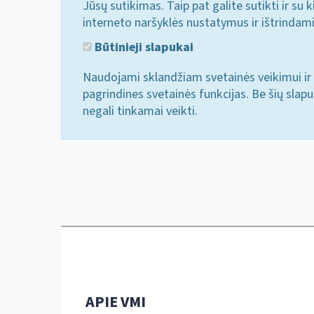
Jūsų sutikimas. Taip pat galite sutikti ir s
interneto naršyklės nustatymus ir ištrindam
Būtinieji slapukai
Naudojami sklandžiam svetainės veikimui ir 
pagrindines svetainės funkcijas. Be šių slap
negali tinkamai veikti.
APIE VMI