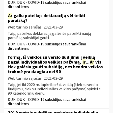
DUK:
DUK - COVID-19 subsidijos savarankiškai
dirbantiems
Ar
galiu pateikęs deklaraciją vėl teikti
paraišką?
Web turinio sąrašas
2021-03-29
Taip, pateikus deklaraciją galėsite pateikti naują
paraišką subsidijai gauti.
DUK:
DUK - COVID-19 subsidijos savarankiškai
dirbantiems
formą, iš veiklos su verslo liudijimu į veiklą
pagal individualios veiklos pažymą,
ir
...
Ar
vis
tiek galėsiu gauti subsidiją, nes bendra veiklos
trukmė yra daugiau nei 90
Web turinio sąrašas
2021-03-29
Taip, jei iki 2020 m. lapkričio 6 d. veiklą (tiek su verslo
liudijimu, tiek su individualios veiklos pažyma) vykdėte
90 kalendorinių dienų.
DUK:
DUK - COVID-19 subsidijos savarankiškai
dirbantiems
2019 metais vykdžiau prekybos individualią