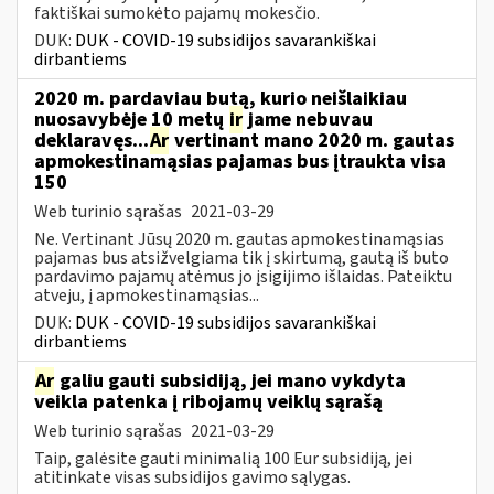
faktiškai sumokėto pajamų mokesčio.
DUK:
DUK - COVID-19 subsidijos savarankiškai
dirbantiems
2020 m. pardaviau butą, kurio neišlaikiau
nuosavybėje 10 metų
ir
jame nebuvau
deklaravęs...
Ar
vertinant mano 2020 m. gautas
apmokestinamąsias pajamas bus įtraukta visa
150
Web turinio sąrašas
2021-03-29
Ne. Vertinant Jūsų 2020 m. gautas apmokestinamąsias
pajamas bus atsižvelgiama tik į skirtumą, gautą iš buto
pardavimo pajamų atėmus jo įsigijimo išlaidas. Pateiktu
atveju, į apmokestinamąsias...
DUK:
DUK - COVID-19 subsidijos savarankiškai
dirbantiems
Ar
galiu gauti subsidiją, jei mano vykdyta
veikla patenka į ribojamų veiklų sąrašą
Web turinio sąrašas
2021-03-29
Taip, galėsite gauti minimalią 100 Eur subsidiją, jei
atitinkate visas subsidijos gavimo sąlygas.