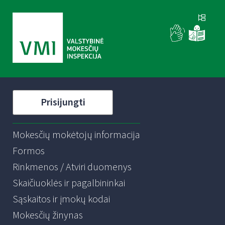
Prisijungti
Mokesčių mokėtojų informacija
Formos
Rinkmenos / Atviri duomenys
Skaičiuoklės ir pagalbininkai
Sąskaitos ir įmokų kodai
Mokesčių žinynas