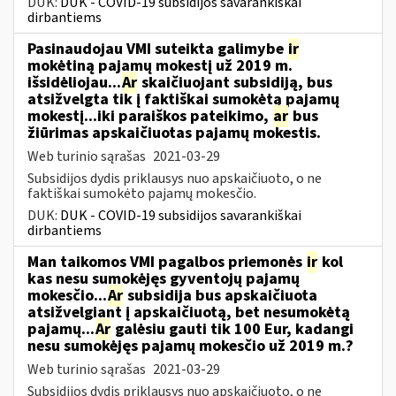
DUK:
DUK - COVID-19 subsidijos savarankiškai
dirbantiems
Pasinaudojau VMI suteikta galimybe
ir
mokėtiną pajamų mokestį už 2019 m.
išsidėliojau...
Ar
skaičiuojant subsidiją, bus
atsižvelgta tik į faktiškai sumokėtą pajamų
mokestį...iki paraiškos pateikimo,
ar
bus
žiūrimas apskaičiuotas pajamų mokestis.
Web turinio sąrašas
2021-03-29
Subsidijos dydis priklausys nuo apskaičiuoto, o ne
faktiškai sumokėto pajamų mokesčio.
DUK:
DUK - COVID-19 subsidijos savarankiškai
dirbantiems
Man taikomos VMI pagalbos priemonės
ir
kol
kas nesu sumokėjęs gyventojų pajamų
mokesčio...
Ar
subsidija bus apskaičiuota
atsižvelgiant į apskaičiuotą, bet nesumokėtą
pajamų...
Ar
galėsiu gauti tik 100 Eur, kadangi
nesu sumokėjęs pajamų mokesčio už 2019 m.?
Web turinio sąrašas
2021-03-29
Subsidijos dydis priklausys nuo apskaičiuoto, o ne