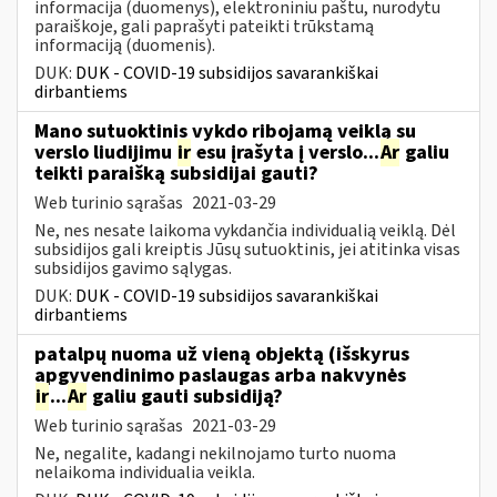
informacija (duomenys), elektroniniu paštu, nurodytu
paraiškoje, gali paprašyti pateikti trūkstamą
informaciją (duomenis).
DUK:
DUK - COVID-19 subsidijos savarankiškai
dirbantiems
Mano sutuoktinis vykdo ribojamą veiklą su
verslo liudijimu
ir
esu įrašyta į verslo...
Ar
galiu
teikti paraišką subsidijai gauti?
Web turinio sąrašas
2021-03-29
Ne, nes nesate laikoma vykdančia individualią veiklą. Dėl
subsidijos gali kreiptis Jūsų sutuoktinis, jei atitinka visas
subsidijos gavimo sąlygas.
DUK:
DUK - COVID-19 subsidijos savarankiškai
dirbantiems
patalpų nuoma už vieną objektą (išskyrus
apgyvendinimo paslaugas arba nakvynės
ir
...
Ar
galiu gauti subsidiją?
Web turinio sąrašas
2021-03-29
Ne, negalite, kadangi nekilnojamo turto nuoma
nelaikoma individualia veikla.