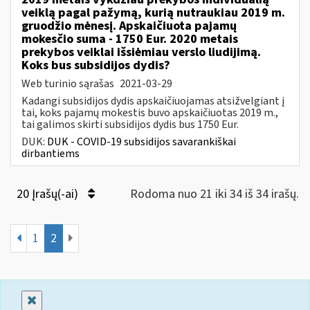
veiklą pagal pažymą, kurią nutraukiau 2019 m.
gruodžio mėnesį. Apskaičiuota pajamų
mokesčio suma - 1750 Eur. 2020 metais
prekybos veiklai išsiėmiau verslo liudijimą.
Koks bus subsidijos dydis?
Web turinio sąrašas
2021-03-29
Kadangi subsidijos dydis apskaičiuojamas atsižvelgiant į
tai, koks pajamų mokestis buvo apskaičiuotas 2019 m.,
tai galimos skirti subsidijos dydis bus 1750 Eur.
DUK:
DUK - COVID-19 subsidijos savarankiškai
dirbantiems
20 Įrašų(-ai)
Rodoma nuo 21 iki 34 iš 34 irašų.
1
2
Uždaryti