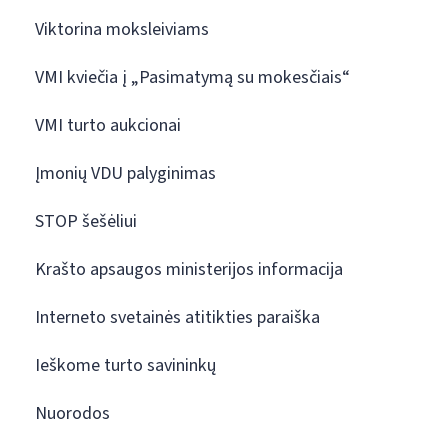
Viktorina moksleiviams
VMI kviečia į „Pasimatymą su mokesčiais“
VMI turto aukcionai
Įmonių VDU palyginimas
STOP šešėliui
Krašto apsaugos ministerijos informacija
Interneto svetainės atitikties paraiška
Ieškome turto savininkų
Nuorodos