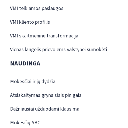
VMI teikiamos paslaugos
VMI kliento profilis
VMI skaitmeninė transformacija
Vienas langelis prievolėms valstybei sumokėti
NAUDINGA
Mokesčiai ir jų dydžiai
Atsiskaitymas grynaisiais pinigais
Dažniausiai užduodami klausimai
Mokesčių ABC