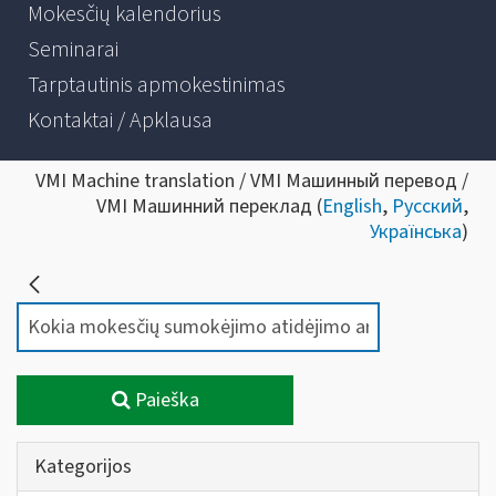
Mokesčių kalendorius
Seminarai
Tarptautinis apmokestinimas
Kontaktai / Apklausa
VMI Machine translation / VMI Машинный перевод /
VMI Машинний переклад (
English
,
Русский
,
Українська
)
Paieška
Kategorijos