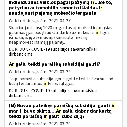
individualios veiklos pagal pažymą
ir
...Be to,
patyriau automobilio remonto išlaidas
ir
naudojausi pajamų mokesčio lengvata
Web turinio sąrašas
2021-04-27
Skaičiuojant Jūsų 2020 m. gautas apmokestinamąsias
pajamas į jas bus įtraukta: darbo užmokestis
ir
ligos
išmoka, iš jų atėmus apskaičiuotą metinį
neapmokestinamąjį pajamų...
DUK:
DUK - COVID-19 subsidijos savarankiškai
dirbantiems
Ar
galiu teikti paraišką subsidijai gauti?
Web turinio sąrašas
2021-03-29
Taip, paraišką subsidijai gauti galite teikti. Svarbu, kad
būtų tenkinamos
ir
kitos sąlygos.
DUK:
DUK - COVID-19 subsidijos savarankiškai
dirbantiems
(N) Buvau pateikęs paraišką subsidijai gauti
ir
man ji buvo skirta....
Ar
galiu dabar dar kartą
teikti paraišką
ir
gauti subsidiją?
Web turinio sąrašas
2021-03-29