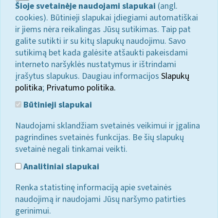
Šioje svetainėje naudojami slapukai
(angl.
cookies). Būtinieji slapukai įdiegiami automatiškai
ir jiems nėra reikalingas Jūsų sutikimas. Taip pat
galite sutikti ir su kitų slapukų naudojimu. Savo
sutikimą bet kada galėsite atšaukti pakeisdami
interneto naršyklės nustatymus ir ištrindami
įrašytus slapukus. Daugiau informacijos
Slapukų
politika
;
Privatumo politika.
Būtinieji slapukai
Naudojami sklandžiam svetainės veikimui ir įgalina
pagrindines svetainės funkcijas. Be šių slapukų
svetainė negali tinkamai veikti.
Analitiniai slapukai
Renka statistinę informaciją apie svetainės
naudojimą ir naudojami Jūsų naršymo patirties
gerinimui.