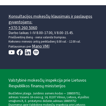
Konsultacijos mokesčių klausimais ir paslaugos
gyventojams:
+370 5 260 5060
Darbo laikas: I-IV 8.00-17.00, V 8.00-15.45.
Prieššventinę dieną - viena valanda trumpiau.
Kiekvieno mėnesio antrą penktadienį 8.00 val. - 12.00 val.
Mano VMI
Paklausimas per
Valstybinė mokesčių inspekcija prie Lietuvos
Respublikos finansų ministerijos
Biudžetinė įstaiga. Juridinio asmens kodas — 188659752,
adresas: Vasario 16-osios g. 14, 01107 Vilnius, Lietuva, el.paštas:
vmi@vmi.lt
, E. pristatymo dėžutės adresas 188659752
Duomenys apie Valstybinę mokesčių inspekciją prie Lietuvos