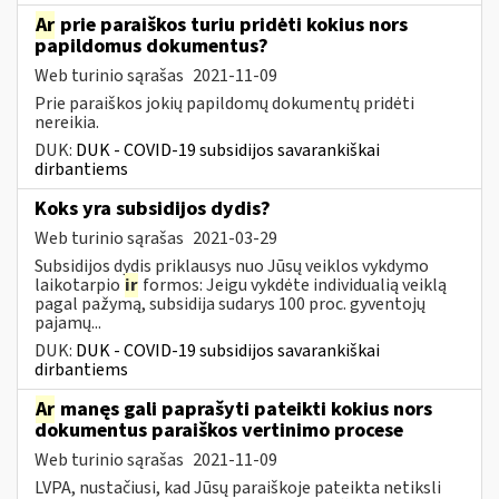
Ar
prie paraiškos turiu pridėti kokius nors
papildomus dokumentus?
Web turinio sąrašas
2021-11-09
Prie paraiškos jokių papildomų dokumentų pridėti
nereikia.
DUK:
DUK - COVID-19 subsidijos savarankiškai
dirbantiems
Koks yra subsidijos dydis?
Web turinio sąrašas
2021-03-29
Subsidijos dydis priklausys nuo Jūsų veiklos vykdymo
laikotarpio
ir
formos: Jeigu vykdėte individualią veiklą
pagal pažymą, subsidija sudarys 100 proc. gyventojų
pajamų...
DUK:
DUK - COVID-19 subsidijos savarankiškai
dirbantiems
Ar
manęs gali paprašyti pateikti kokius nors
dokumentus paraiškos vertinimo procese
Web turinio sąrašas
2021-11-09
LVPA, nustačiusi, kad Jūsų paraiškoje pateikta netiksli