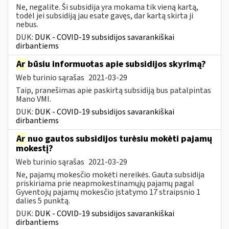
Ne, negalite. Ši subsidija yra mokama tik vieną kartą,
todėl jei subsidiją jau esate gavęs, dar kartą skirta ji
nebus.
DUK:
DUK - COVID-19 subsidijos savarankiškai
dirbantiems
Ar
būsiu informuotas apie subsidijos skyrimą?
Web turinio sąrašas
2021-03-29
Taip, pranešimas apie paskirtą subsidiją bus patalpintas
Mano VMI.
DUK:
DUK - COVID-19 subsidijos savarankiškai
dirbantiems
Ar
nuo gautos subsidijos turėsiu mokėti pajamų
mokestį?
Web turinio sąrašas
2021-03-29
Ne, pajamų mokesčio mokėti nereikės. Gauta subsidija
priskiriama prie neapmokestinamųjų pajamų pagal
Gyventojų pajamų mokesčio įstatymo 17 straipsnio 1
dalies 5 punktą.
DUK:
DUK - COVID-19 subsidijos savarankiškai
dirbantiems