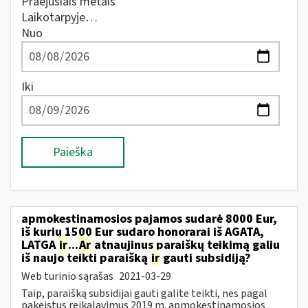
Praėjusiais metais
Laikotarpyje…
Nuo
Iki
Paieška
apmokestinamosios pajamos sudarė 8000 Eur,
iš kurių 1500 Eur sudaro honorarai iš AGATA,
LATGA
ir
...
Ar
atnaujinus paraiškų teikimą galiu
iš naujo teikti paraišką
ir
gauti subsidiją?
Web turinio sąrašas
2021-03-29
Taip, paraišką subsidijai gauti galite teikti, nes pagal
pakeistus reikalavimus 2019 m. apmokestinamosios