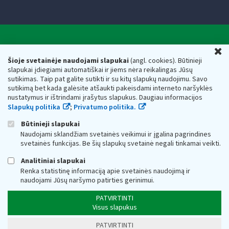
Valstybinė mokesčių inspekcija prie Lietuvos
U
Respublikos finansų ministerijos
Šioje svetainėje naudojami slapukai
(angl. cookies). Būtinieji
slapukai įdiegiami automatiškai ir jiems nėra reikalingas Jūsų
Biudžetinė įstaiga. Juridinio asmens kodas — 188659752,
sutikimas. Taip pat galite sutikti ir su kitų slapukų naudojimu. Savo
adresas: Vasario 16-osios g. 14, 01107 Vilnius, Lietuva, el.paštas:
sutikimą bet kada galėsite atšaukti pakeisdami interneto naršyklės
vmi@vmi.lt
, E. pristatymo dėžutės adresas 188659752
nustatymus ir ištrindami įrašytus slapukus. Daugiau informacijos
Duomenys apie Valstybinę mokesčių inspekciją prie Lietuvos
Slapukų politika
;
Privatumo politika.
Respublikos finansų ministerijos kaupiami ir saugomi Juridinių
asmenų registre
Būtinieji slapukai
Naudojami sklandžiam svetainės veikimui ir įgalina pagrindines
svetainės funkcijas. Be šių slapukų svetainė negali tinkamai veikti.
Analitiniai slapukai
Renka statistinę informaciją apie svetainės naudojimą ir
naudojami Jūsų naršymo patirties gerinimui.
PATVIRTINTI
Visus slapukus
PATVIRTINTI