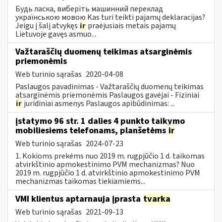
Будь ласка, виберіть машинний переклад
українською мовою Kas turi teikti pajamų deklaracijas?
Jeigu į šalį atvykęs
ir
praėjusiais metais pajamų
Lietuvoje gavęs asmuo...
Važtaraščių duomenų teikimas atsarginėmis
priemonėmis
Web turinio sąrašas
2020-04-08
Paslaugos pavadinimas - Važtaraščių duomenų teikimas
atsarginėmis priemonėmis Paslaugos gavėjai - Fiziniai
ir
juridiniai asmenys Paslaugos apibūdinimas: ...
įstatymo 96 str. 1 dalies 4 punkto taikymo
mobiliesiems telefonams, planšetėms
ir
Web turinio sąrašas
2024-07-23
1. Kokioms prekėms nuo 2019 m. rugpjūčio 1 d. taikomas
atvirkštinio apmokestinimo PVM mechanizmas? Nuo
2019 m. rugpjūčio 1 d. atvirkštinio apmokestinimo PVM
mechanizmas taikomas tiekiamiems...
VMI klientus aptarnauja įprasta
tvarka
Web turinio sąrašas
2021-09-13