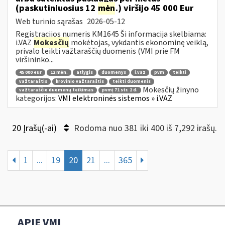
(paskutiniuosius 12
mėn
.) viršijo 45 000 Eur
Web turinio sąrašas
2026-05-12
Registracijos numeris KM1645 Ši informacija skelbiama:
i.VAZ
Mokesčių
mokėtojas, vykdantis ekonominę veiklą,
privalo teikti važtaraščių duomenis (VMI prie FM
viršininko...
45 000 eur
12 mėn.
atlygis
duomenys
i.vaz
pvm
teikti
važtaraštis
krovinio važtaraštis
teikti duomenis
Mokesčių žinyno
važtaraščio duomenų teikimas
pvmį 71 str. 2 d.
kategorijos:
VMI elektroninės sistemos » i.VAZ
20 Įrašų(-ai)
Rodoma nuo 381 iki 400 iš 7,292 irašų.
1
...
19
20
21
...
365
APIE VMI