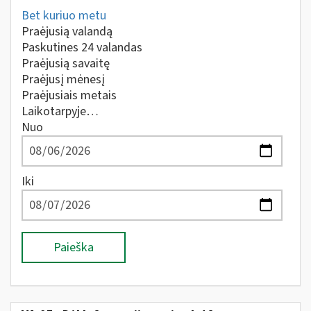
Bet kuriuo metu
Praėjusią valandą
Paskutines 24 valandas
Praėjusią savaitę
Praėjusį mėnesį
Praėjusiais metais
Laikotarpyje…
Nuo
Iki
Paieška