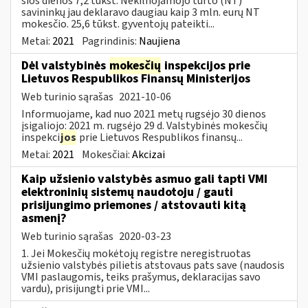
šios dienos 7,2 tūkst. Nekilnojamojo turto (NT)
savininkų jau deklaravo daugiau kaip 3 mln. eurų NT
mokesčio. 25,6 tūkst. gyventojų pateikti...
Metai:
2021
Pagrindinis:
Naujiena
Dėl valstybinės
mokesčių
inspekcijos prie
Lietuvos Respublikos Finansų Ministerijos
Web turinio sąrašas
2021-10-06
Informuojame, kad nuo 2021 metų rugsėjo 30 dienos
įsigaliojo: 2021 m. rugsėjo 29 d. Valstybinės mokesčių
inspekci
jos
prie Lietuvos Respublikos finansų...
Metai:
2021
Mokesčiai:
Akcizai
Kaip užsienio valstybės asmuo gali tapti VMI
elektroninių sistemų naudotoju / gauti
prisijungimo priemones / atstovauti kitą
asmenį?
Web turinio sąrašas
2020-03-23
1. Jei Mokesčių mokėtojų registre neregistruotas
užsienio valstybės pilietis atstovaus pats save (naudosis
VMI paslaugomis, teiks prašymus, deklaracijas savo
vardu), prisijungti prie VMI...