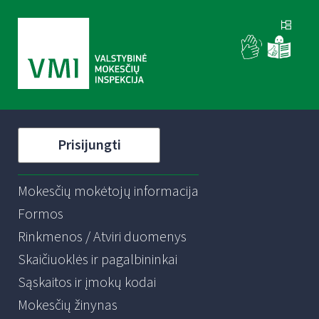
Prisijungti
Mokesčių mokėtojų informacija
Formos
Rinkmenos / Atviri duomenys
Skaičiuoklės ir pagalbininkai
Sąskaitos ir įmokų kodai
Mokesčių žinynas