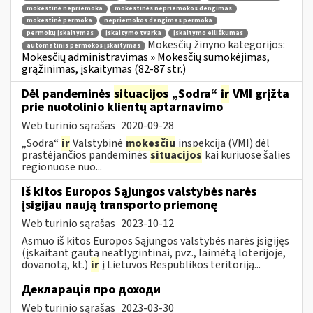
mokestinė nepriemoka
mokestinės nepriemokos dengimas
mokestinė permoka
nepriemokos dengimas permoka
permokų įskaitymas
įskaitymo tvarka
įskaitymo eiliškumas
Mokesčių žinyno kategorijos:
automatinis permokos įskaitymas
Mokesčių administravimas » Mokesčių sumokėjimas,
grąžinimas, įskaitymas (82-87 str.)
Dėl pandeminės
situacijos
„Sodra“
ir
VMI grįžta
prie nuotolinio klientų aptarnavimo
Web turinio sąrašas
2020-09-28
„Sodra“
ir
Valstybinė
mokesčių
inspekcija (VMI) dėl
prastėjančios pandeminės
situacijos
kai kuriuose šalies
regionuose nuo...
Iš kitos Europos Sąjungos valstybės narės
įsigijau naują transporto priemonę
Web turinio sąrašas
2023-10-12
Asmuo iš kitos Europos Sąjungos valstybės narės įsigijęs
(įskaitant gautą neatlygintinai, pvz., laimėtą loterijoje,
dovanotą, kt.)
ir
į Lietuvos Respublikos teritoriją...
Декларація про доходи
Web turinio sąrašas
2023-03-30