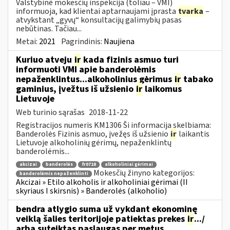
Valstybinė mokesčių inspekcija (toliau – VMI)
informuoja, kad klientai aptarnaujami įprasta
tvarka
–
atvykstant „gyvų“ konsultacijų galimybių pasas
nebūtinas. Tačiau...
Metai:
2021
Pagrindinis:
Naujiena
Kuriuo atveju
ir
kada fizinis asmuo turi
informuoti VMI apie banderolėmis
nepaženklintus...alkoholinius gėrimus
ir
tabako
gaminius, įvežtus iš užsienio
ir
laikomus
Lietuvoje
Web turinio sąrašas
2018-11-22
Registracijos numeris KM1306 Ši informacija skelbiama:
Banderolės Fizinis asmuo, įvežęs iš užsienio
ir
laikantis
Lietuvoje alkoholinių gėrimų, nepaženklintų
banderolėmis...
akcizai
banderolės
fr0718
alkoholiniai gėrimai
Mokesčių žinyno kategorijos:
banderolėmis nepaženklinti
Akcizai » Etilo alkoholis ir alkoholiniai gėrimai (II
skyriaus I skirsnis) » Banderolės (alkoholio)
bendra atlygio suma už vykdant ekonominę
veiklą šalies teritorijoje patiektas prekes
ir
.../
arba suteiktas paslaugas per metus