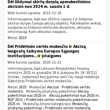
Dėl šildymui skirtų durpių apmokestinimo
akcizais nuo 2024 m. sausio 1 d.
Web turinio sąrašas
2023-12-18
Informuojame, kad nuo 2024 m. sausio 1 d. šildymui
skirtos durpės tampa akcizų objektu. Pateikiame veiklai,
susijusiai su šildymui skirtomis durpėmis, aktualią
informaciją. Kam aktualus naujasis...
Metai:
2023
Dėl Pridėtinės vertės mokesčio
ir
Akcizų
lengvatų taikymo Europos Sąjungos
institucijoms...
ir
įstaigoms
Web turinio sąrašas
2025-12-22
Informuojame, kad Lietuvos Respublikos finansų
ministro 2025 m. gruodžio 18 d. įsakymu Nr. 1K-307[1]
(toliau - Įsakymas) kurį galima rasti čia, nauja redakcija
išdėstytas Pridėtinės vertės mokesčio...
Metai:
2025
Mokesčiai:
Akcizai
Pridėtinės vertės
mokestis
Mokesčių įstatymų pakeitimai:
Akcizų
pakeitimai nuo 2025 m.
Akcizų pakeitimai nuo 2026 m.
MĮP 2021 » Pridėtinės vertės mokesčio pakeitimai nuo
2025 m.
Mokesčių žinyno kategorijos:
Mokesčių
įstatymų pakeitimai » Pridėtinės vertės mokesčių