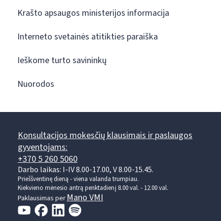
Krašto apsaugos ministerijos informacija
Interneto svetainės atitikties paraiška
Ieškome turto savininkų
Nuorodos
Konsultacijos mokesčių klausimais ir paslaugos
gyventojams:
+370 5 260 5060
Darbo laikas: I-IV 8.00-17.00, V 8.00-15.45.
Prieššventinę dieną - viena valanda trumpiau.
Kiekvieno mėnesio antrą penktadienį 8.00 val. - 12.00 val.
Mano VMI
Paklausimas per