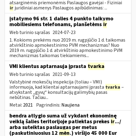
atsarginėmis priemonėmis Paslaugos gavėjai - Fiziniai
ir
juridiniai asmenys Paslaugos apibūdinimas: ...
įstatymo 96 str. 1 dalies 4 punkto taikymo
mobiliesiems telefonams, planšetėms
ir
Web turinio sąrašas
2024-07-23
1. Kokioms prekėms nuo 2019 m. rugpjūčio 1 d. taikomas
atvirkštinio apmokestinimo PVM mechanizmas? Nuo
2019 m. rugpjūčio 1 d. atvirkštinio apmokestinimo PVM
mechanizmas taikomas tiekiamiems...
VMI klientus aptarnauja įprasta
tvarka
Web turinio sąrašas
2021-09-13
Valstybinė mokesčių inspekcija (toliau – VMI)
informuoja, kad klientai aptarnaujami įprasta
tvarka
–
atvykstant „gyvų“ konsultacijų galimybių pasas
nebūtinas. Tačiau...
Metai:
2021
Pagrindinis:
Naujiena
bendra atlygio suma už vykdant ekonominę
veiklą šalies teritorijoje patiektas prekes
ir
.../
arba suteiktas paslaugas per metus
(paskutiniuosius 12
mėn
.) viršijo 45 000 Eur