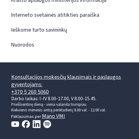
Krašto apsaugos ministerijos informacija
Interneto svetainės atitikties paraiška
Ieškome turto savininkų
Nuorodos
Konsultacijos mokesčių klausimais ir paslaugos
gyventojams:
+370 5 260 5060
Darbo laikas: I-IV 8.00-17.00, V 8.00-15.45.
Prieššventinę dieną - viena valanda trumpiau.
Kiekvieno mėnesio antrą penktadienį 8.00 val. - 12.00 val.
Mano VMI
Paklausimas per