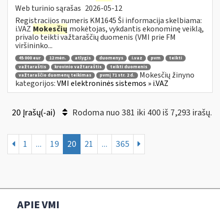
Web turinio sąrašas
2026-05-12
Registracijos numeris KM1645 Ši informacija skelbiama:
i.VAZ
Mokesčių
mokėtojas, vykdantis ekonominę veiklą,
privalo teikti važtaraščių duomenis (VMI prie FM
viršininko...
45 000 eur
12 mėn.
atlygis
duomenys
i.vaz
pvm
teikti
važtaraštis
krovinio važtaraštis
teikti duomenis
Mokesčių žinyno
važtaraščio duomenų teikimas
pvmį 71 str. 2 d.
kategorijos:
VMI elektroninės sistemos » i.VAZ
20 Įrašų(-ai)
Rodoma nuo 381 iki 400 iš 7,293 irašų.
1
...
19
20
21
...
365
APIE VMI