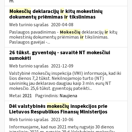
m.
Mokesčių
deklaracijų
ir
kitų mokestinių
dokumentų priėmimas
ir
tikslinimas
Web turinio sąrašas
2020-04-08
Paslaugos pavadinimas -
Mokesčių
deklaracijų
ir
kitų
mokestinių dokumentų priėmimas
ir
tikslinimas.
Paslaugos gavėjai -...
26 tūkst. gyventojų - savaitė NT mokesčiui
sumokėti
Web turinio sąrašas
2021-12-09
Valstybinė mokesčių inspekcija (VMI) informuoja, kad iki
šios dienos 7,2 tūkst. Nekilnojamojo turto (NT)
savininkų jau deklaravo daugiau kaip 3 mln. eurų NT
mokesčio. 25,6 tūkst. gyventojų pateikti...
Metai:
2021
Pagrindinis:
Naujiena
Dėl valstybinės
mokesčių
inspekcijos prie
Lietuvos Respublikos Finansų Ministerijos
Web turinio sąrašas
2021-10-06
Informuojame, kad nuo 2021 metų rugsėjo 30 dienos
įsigaliojo: 2021 m. rugsėjo 29 d. Valstybinės mokesčių