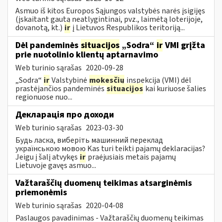
Asmuo iš kitos Europos Sąjungos valstybės narės įsigijęs
(įskaitant gautą neatlygintinai, pvz., laimėtą loterijoje,
dovanotą, kt.)
ir
į Lietuvos Respublikos teritoriją...
Dėl pandeminės
situacijos
„Sodra“
ir
VMI grįžta
prie nuotolinio klientų aptarnavimo
Web turinio sąrašas
2020-09-28
„Sodra“
ir
Valstybinė
mokesčių
inspekcija (VMI) dėl
prastėjančios pandeminės
situacijos
kai kuriuose šalies
regionuose nuo...
Декларація про доходи
Web turinio sąrašas
2023-03-30
Будь ласка, виберіть машинний переклад
українською мовою Kas turi teikti pajamų deklaracijas?
Jeigu į šalį atvykęs
ir
praėjusiais metais pajamų
Lietuvoje gavęs asmuo...
Važtaraščių duomenų teikimas atsarginėmis
priemonėmis
Web turinio sąrašas
2020-04-08
Paslaugos pavadinimas - Važtaraščių duomenų teikimas