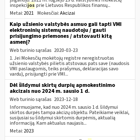
inspekci
jos
prie Lietuvos Respublikos finansų...
Metai:
2021
Mokesčiai:
Akcizai
Kaip užsienio valstybės asmuo gali tapti VMI
elektroninių sistemų naudotoju / gauti
prisijungimo priemones / atstovauti kitą
asmenį?
Web turinio sąrašas
2020-03-23
1. Jei Mokesčių mokėtojų registre neregistruotas
užsienio valstybės pilietis atstovaus pats save (naudosis
VMI paslaugomis, teiks prašymus, deklaracijas savo
vardu), prisijungti prie VMI...
Dėl šildymui skirtų durpių apmokestinimo
akcizais nuo 2024 m. sausio 1 d.
Web turinio sąrašas
2023-12-18
Informuojame, kad nuo 2024 m. sausio 1 d. šildymui
skirtos durpės tampa akcizų objektu. Pateikiame veiklai,
susijusiai su šildymui skirtomis durpėmis, aktualią
informaciją. Kam aktualus naujasis...
Metai:
2023