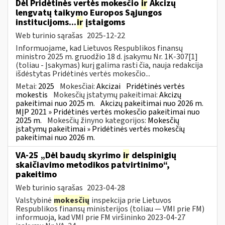
Dėl Pridėtinės vertės mokesčio
ir
Akcizų
lengvatų taikymo Europos Sąjungos
institucijoms...
ir
įstaigoms
Web turinio sąrašas
2025-12-22
Informuojame, kad Lietuvos Respublikos finansų
ministro 2025 m. gruodžio 18 d. įsakymu Nr. 1K-307[1]
(toliau - Įsakymas) kurį galima rasti čia, nauja redakcija
išdėstytas Pridėtinės vertės mokesčio...
Metai:
2025
Mokesčiai:
Akcizai
Pridėtinės vertės
mokestis
Mokesčių įstatymų pakeitimai:
Akcizų
pakeitimai nuo 2025 m.
Akcizų pakeitimai nuo 2026 m.
MĮP 2021 » Pridėtinės vertės mokesčio pakeitimai nuo
2025 m.
Mokesčių žinyno kategorijos:
Mokesčių
įstatymų pakeitimai » Pridėtinės vertės mokesčių
pakeitimai nuo 2026 m.
VA-25 „Dėl baudų skyrimo
ir
delspinigių
skaičiavimo metodikos patvirtinimo“,
pakeitimo
Web turinio sąrašas
2023-04-28
Valstybinė
mokesčių
inspekcija prie Lietuvos
Respublikos finansų ministerijos (toliau ― VMI prie FM)
informuoja, kad VMI prie FM viršininko 2023-04-27