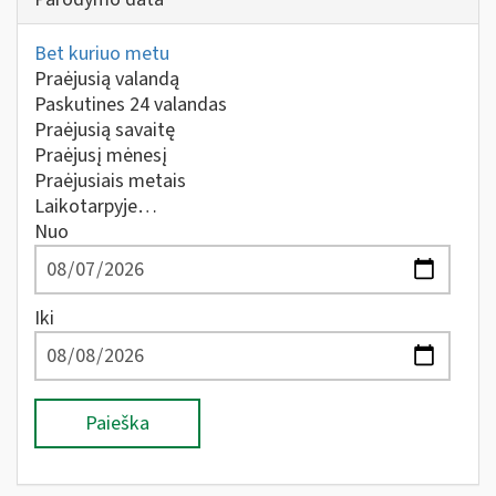
Bet kuriuo metu
Praėjusią valandą
Paskutines 24 valandas
Praėjusią savaitę
Praėjusį mėnesį
Praėjusiais metais
Laikotarpyje…
Nuo
Iki
Paieška