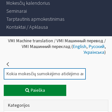
Mokesčių kalendorius
Seminarai
Tarptautinis apmokestinimas
Kontaktai / Apklausa
VMI Machine translation / VMI Машинный перевод /
VMI Машинний переклад (
English
,
Русский
,
Українська
)
Paieška
Kategorijos