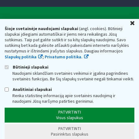
Valstybinė mokesčių inspekcija prie Lietuvos
U
Respublikos finansų ministerijos
Šioje svetainėje naudojami slapukai
(angl. cookies). Būtinieji
slapukai įdiegiami automatiškai ir jiems nėra reikalingas Jūsų
Biudžetinė įstaiga. Juridinio asmens kodas — 188659752,
sutikimas. Taip pat galite sutikti ir su kitų slapukų naudojimu. Savo
adresas: Vasario 16-osios g. 14, 01107 Vilnius, Lietuva, el.paštas:
sutikimą bet kada galėsite atšaukti pakeisdami interneto naršyklės
vmi@vmi.lt
, E. pristatymo dėžutės adresas 188659752
nustatymus ir ištrindami įrašytus slapukus. Daugiau informacijos
Duomenys apie Valstybinę mokesčių inspekciją prie Lietuvos
Slapukų politika
;
Privatumo politika.
Respublikos finansų ministerijos kaupiami ir saugomi Juridinių
asmenų registre
Būtinieji slapukai
Naudojami sklandžiam svetainės veikimui ir įgalina pagrindines
svetainės funkcijas. Be šių slapukų svetainė negali tinkamai veikti.
Analitiniai slapukai
Renka statistinę informaciją apie svetainės naudojimą ir
naudojami Jūsų naršymo patirties gerinimui.
PATVIRTINTI
Visus slapukus
PATVIRTINTI
Pasirinktus slapukus