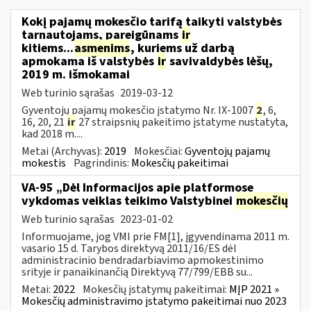
Kokį pajamų mokesčio tarifą taikyti valstybės
tarnautojams, pareigūnams
ir
kitiems...
asmenims
, kuriems už darbą
apmokama iš valstybės
ir
savivaldybės lėšų,
2019 m. išmokamai
Web turinio sąrašas
2019-03-12
Gyventojų pajamų mokesčio įstatymo Nr. IX-1007
2
, 6,
16, 20, 21
ir
27 straipsnių pakeitimo įstatyme nustatyta,
kad 2018 m....
Metai (Archyvas):
2019
Mokesčiai:
Gyventojų pajamų
mokestis
Pagrindinis:
Mokesčių pakeitimai
VA-95 „Dėl Informacijos apie platformose
vykdomas veiklas teikimo Valstybinei
mokesčių
Web turinio sąrašas
2023-01-02
Informuojame, jog VMI prie FM[1], įgyvendinama 2011 m.
vasario 15 d. Tarybos direktyvą 2011/16/ES dėl
administracinio bendradarbiavimo apmokestinimo
srityje ir panaikinančią Direktyvą 77/799/EBB su...
Metai:
2022
Mokesčių įstatymų pakeitimai:
MĮP 2021 »
Mokesčių administravimo įstatymo pakeitimai nuo 2023