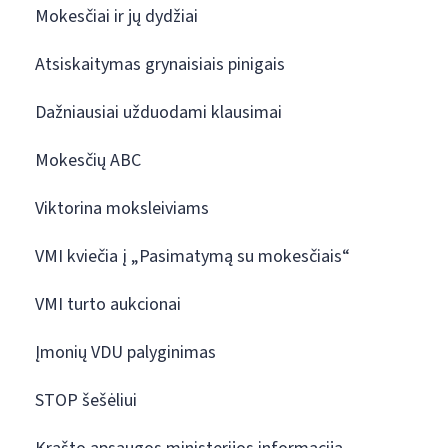
Mokesčiai ir jų dydžiai
Atsiskaitymas grynaisiais pinigais
Dažniausiai užduodami klausimai
Mokesčių ABC
Viktorina moksleiviams
VMI kviečia į „Pasimatymą su mokesčiais“
VMI turto aukcionai
Įmonių VDU palyginimas
STOP šešėliui