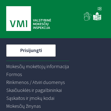
Prisijungti
Mokesčių mokėtojų informacija
Formos
Rinkmenos / Atviri duomenys
Skaičiuoklės ir pagalbininkai
Sąskaitos ir įmokų kodai
Mokesčių žinynas