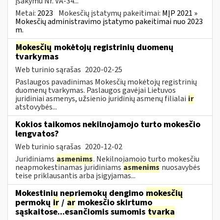
įsakymu Nr. VA-34...
Metai:
2023
Mokesčių įstatymų pakeitimai:
MĮP 2021 »
Mokesčių administravimo įstatymo pakeitimai nuo 2023
m.
Mokesčių
mokėtojų registrinių duomenų
tvarkymas
Web turinio sąrašas
2020-02-25
Paslaugos pavadinimas Mokesčių mokėtojų registrinių
duomenų tvarkymas. Paslaugos gavėjai Lietuvos
juridiniai asmenys, užsienio juridinių asmenų filialai
ir
atstovybės...
Kokios taikomos nekilnojamojo turto mokesčio
lengvatos?
Web turinio sąrašas
2020-12-02
Juridiniams
asmenims
. Nekilnojamojo turto mokesčiu
neapmokestinamas juridiniams
asmenims
nuosavybės
teise priklausantis arba įsigyjamas...
Mokestinių nepriemokų dengimo
mokesčių
permokų
ir
/
ar
mokesčio skirtumo
sąskaitose...esančiomis sumomis
tvarka