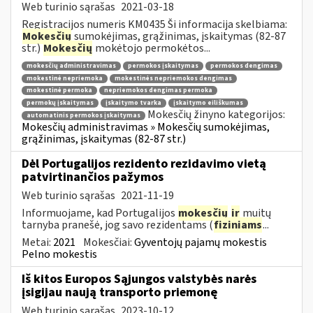
Web turinio sąrašas
2021-03-18
Registracijos numeris KM0435 Ši informacija skelbiama:
Mokesčių
sumokėjimas, grąžinimas, įskaitymas (82-87
str.)
Mokesčių
mokėtojo permokėtos...
mokesčių administravimas
permokos įskaitymas
permokos dengimas
mokestinė nepriemoka
mokestinės nepriemokos dengimas
mokestinė permoka
nepriemokos dengimas permoka
permokų įskaitymas
įskaitymo tvarka
įskaitymo eiliškumas
Mokesčių žinyno kategorijos:
automatinis permokos įskaitymas
Mokesčių administravimas » Mokesčių sumokėjimas,
grąžinimas, įskaitymas (82-87 str.)
Dėl Portugalijos rezidento rezidavimo vietą
patvirtinančios pažymos
Web turinio sąrašas
2021-11-19
Informuojame, kad Portugalijos
mokesčių
ir
muitų
tarnyba pranešė, jog savo rezidentams (
fiziniams
...
Metai:
2021
Mokesčiai:
Gyventojų pajamų mokestis
Pelno mokestis
Iš kitos Europos Sąjungos valstybės narės
įsigijau naują transporto priemonę
Web turinio sąrašas
2023-10-12