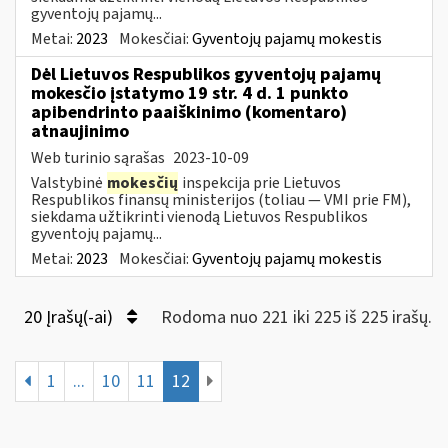
gyventojų pajamų...
Metai:
2023
Mokesčiai:
Gyventojų pajamų mokestis
Dėl Lietuvos Respublikos gyventojų pajamų
mokesčio įstatymo 19 str. 4 d. 1 punkto
apibendrinto paaiškinimo (komentaro)
atnaujinimo
Web turinio sąrašas
2023-10-09
Valstybinė
mokesčių
inspekcija prie Lietuvos
Respublikos finansų ministerijos (toliau — VMI prie FM),
siekdama užtikrinti vienodą Lietuvos Respublikos
gyventojų pajamų...
Metai:
2023
Mokesčiai:
Gyventojų pajamų mokestis
20 Įrašų(-ai)
Rodoma nuo 221 iki 225 iš 225 irašų.
1
...
10
11
12