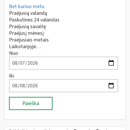
Bet kuriuo metu
Praėjusią valandą
Paskutines 24 valandas
Praėjusią savaitę
Praėjusį mėnesį
Praėjusiais metais
Laikotarpyje…
Nuo
Iki
Paieška