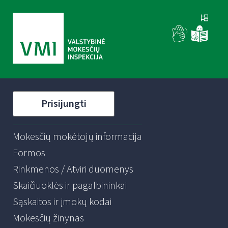
Prisijungti
Mokesčių mokėtojų informacija
Formos
Rinkmenos / Atviri duomenys
Skaičiuoklės ir pagalbininkai
Sąskaitos ir įmokų kodai
Mokesčių žinynas