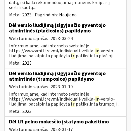
datą, iki kada rekomenduojama įmonėms kreiptis į
sertifikuotą...
Metai:
2023
Pagrindinis:
Naujiena
Dėl verslo liudijimą įsigyjančio gyventojo
atmintinės (plačiosios) papildymo
Web turinio sąrašas
2023-03-24
Informuojame, kad interneto svetainėje
https://www.vmi.lt/evmi/individuali-veikla-
ir
-verslo-
liudijimai patalpinta papildyta
ir
patikslinta plačioji...
Metai:
2023
Dėl verslo liudijimą įsigyjančio gyventojo
atmintinės (trumposios) papildymo
Web turinio sąrašas
2023-01-19
Informuojame, kad interneto svetainėje
https://www.vmi.lt/evmi/individuali-veikla-
ir
-verslo-
liudijimai patalpinta papildyta
ir
patikslinta trumpoji...
Metai:
2023
Dėl LR pelno mokesčio įstatymo pakeitimo
Web turinio sąrašas
2023-01-17