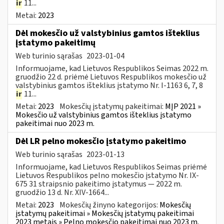
ir
11...
Metai:
2023
Dėl mokesčio už valstybinius gamtos išteklius
įstatymo pakeitimų
Web turinio sąrašas
2023-01-04
Informuojame, kad Lietuvos Respublikos Seimas 2022 m.
gruodžio 22 d. priėmė Lietuvos Respublikos mokesčio už
valstybinius gamtos išteklius įstatymo Nr. I-1163 6, 7, 8
ir
11...
Metai:
2023
Mokesčių įstatymų pakeitimai:
MĮP 2021 »
Mokesčio už valstybinius gamtos išteklius įstatymo
pakeitimai nuo 2023 m.
Dėl LR pelno mokesčio įstatymo pakeitimo
Web turinio sąrašas
2023-01-13
Informuojame, kad Lietuvos Respublikos Seimas priėmė
Lietuvos Respublikos pelno mokesčio įstatymo Nr. IX-
675 31 straipsnio pakeitimo įstatymus — 2022 m.
gruodžio 13 d. Nr. XIV-1664...
Metai:
2023
Mokesčių žinyno kategorijos:
Mokesčių
įstatymų pakeitimai » Mokesčių įstatymų pakeitimai
2023 metais » Pelno mokesčio pakeitimai nuo 2023 m.