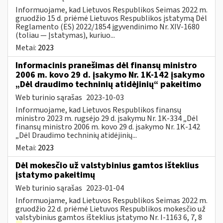
Informuojame, kad Lietuvos Respublikos Seimas 2022 m.
gruodžio 15 d. priėmė Lietuvos Respublikos įstatymą Dėl
Reglamento (ES) 2022/1854 įgyvendinimo Nr. XIV-1680
(toliau — Įstatymas), kuriuo...
Metai:
2023
Informacinis pranešimas dėl finansų ministro
2006 m. kovo 29 d. įsakymo Nr. 1K-142 įsakymo
„Dėl draudimo techninių atidėjinių“ pakeitimo
Web turinio sąrašas
2023-10-03
Informuojame, kad Lietuvos Respublikos finansų
ministro 2023 m. rugsėjo 29 d. įsakymu Nr. 1K-334 „Dėl
finansų ministro 2006 m. kovo 29 d. įsakymo Nr. 1K-142
„Dėl Draudimo techninių atidėjinių...
Metai:
2023
Dėl mokesčio už valstybinius gamtos išteklius
įstatymo pakeitimų
Web turinio sąrašas
2023-01-04
Informuojame, kad Lietuvos Respublikos Seimas 2022 m.
gruodžio 22 d. priėmė Lietuvos Respublikos mokesčio už
valstybinius gamtos išteklius įstatymo Nr. I-1163 6, 7, 8