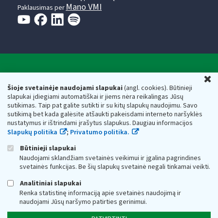
Mano VMI
Paklausimas per
Valstybinė mokesčių inspekcija prie Lietuvos
U
Respublikos finansų ministerijos
Šioje svetainėje naudojami slapukai
(angl. cookies). Būtinieji
slapukai įdiegiami automatiškai ir jiems nėra reikalingas Jūsų
Biudžetinė įstaiga. Juridinio asmens kodas — 188659752,
sutikimas. Taip pat galite sutikti ir su kitų slapukų naudojimu. Savo
adresas: Vasario 16-osios g. 14, 01107 Vilnius, Lietuva, el.paštas:
sutikimą bet kada galėsite atšaukti pakeisdami interneto naršyklės
vmi@vmi.lt
, E. pristatymo dėžutės adresas 188659752
nustatymus ir ištrindami įrašytus slapukus. Daugiau informacijos
Duomenys apie Valstybinę mokesčių inspekciją prie Lietuvos
Slapukų politika
;
Privatumo politika.
Respublikos finansų ministerijos kaupiami ir saugomi Juridinių
asmenų registre
Būtinieji slapukai
Naudojami sklandžiam svetainės veikimui ir įgalina pagrindines
svetainės funkcijas. Be šių slapukų svetainė negali tinkamai veikti.
Analitiniai slapukai
Renka statistinę informaciją apie svetainės naudojimą ir
naudojami Jūsų naršymo patirties gerinimui.