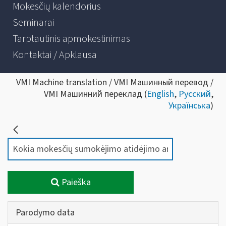
Mokesčių kalendorius
Seminarai
Tarptautinis apmokestinimas
Kontaktai / Apklausa
VMI Machine translation / VMI Машинный перевод /
VMI Машинний переклад (
English
,
Русский
,
Українська
)
Paieška
Parodymo data