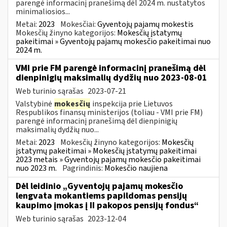
parengė informacinį pranešimą dėl 2024 m. nustatytos
minimaliosios...
Metai:
2023
Mokesčiai:
Gyventojų pajamų mokestis
Mokesčių žinyno kategorijos:
Mokesčių įstatymų
pakeitimai » Gyventojų pajamų mokesčio pakeitimai nuo
2024 m.
VMI prie FM parengė informacinį pranešimą dėl
dienpinigių maksimalių dydžių nuo 2023-08-01
Web turinio sąrašas
2023-07-21
Valstybinė
mokesčių
inspekcija prie Lietuvos
Respublikos finansų ministerijos (toliau - VMI prie FM)
parengė informacinį pranešimą dėl dienpinigių
maksimalių dydžių nuo...
Metai:
2023
Mokesčių žinyno kategorijos:
Mokesčių
įstatymų pakeitimai » Mokesčių įstatymų pakeitimai
2023 metais » Gyventojų pajamų mokesčio pakeitimai
nuo 2023 m.
Pagrindinis:
Mokesčio naujiena
Dėl leidinio „Gyventojų pajamų mokesčio
lengvata mokantiems papildomas pensijų
kaupimo įmokas į II pakopos pensijų fondus“
Web turinio sąrašas
2023-12-04