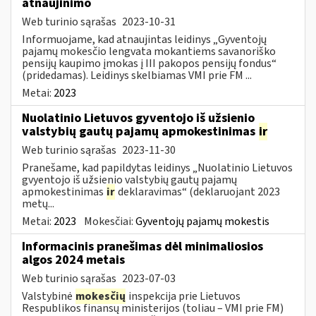
atnaujinimo
Web turinio sąrašas
2023-10-31
Informuojame, kad atnaujintas leidinys „Gyventojų
pajamų mokesčio lengvata mokantiems savanoriško
pensijų kaupimo įmokas į III pakopos pensijų fondus“
(pridedamas). Leidinys skelbiamas VMI prie FM ...
Metai:
2023
Nuolatinio Lietuvos gyventojo iš užsienio
valstybių gautų pajamų apmokestinimas
ir
Web turinio sąrašas
2023-11-30
Pranešame, kad papildytas leidinys „Nuolatinio Lietuvos
gvyentojo iš užsienio valstybių gautų pajamų
apmokestinimas
ir
deklaravimas“ (deklaruojant 2023
metų...
Metai:
2023
Mokesčiai:
Gyventojų pajamų mokestis
Informacinis pranešimas dėl minimaliosios
algos 2024 metais
Web turinio sąrašas
2023-07-03
Valstybinė
mokesčių
inspekcija prie Lietuvos
Respublikos finansų ministerijos (toliau – VMI prie FM)