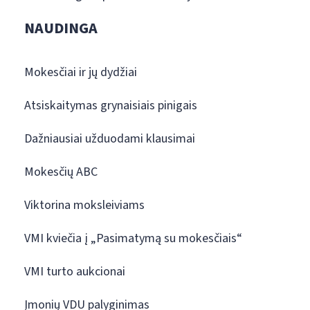
NAUDINGA
Mokesčiai ir jų dydžiai
Atsiskaitymas grynaisiais pinigais
Dažniausiai užduodami klausimai
Mokesčių ABC
Viktorina moksleiviams
VMI kviečia į „Pasimatymą su mokesčiais“
VMI turto aukcionai
Įmonių VDU palyginimas