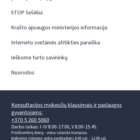
STOP šešėliui
Krašto apsaugos ministerijos informacija
Interneto svetainės atitikties paraiška
Ieškome turto savininkų
Nuorodos
Konsultacijos mokesčių klausimais ir paslaugos
gyventojams:
+370 5 260 5060
Darbo laikas: I-IV 8.00-17.00, V 8.00-15.45.
Prieššventinę dieną - viena valanda trumpiau.
Kiekvieno mėnesio antrą penktadienį 8.00 val. - 12.00 val.