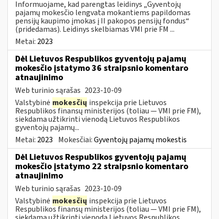
Informuojame, kad parengtas leidinys „Gyventojų
pajamų mokesčio lengvata mokantiems papildomas
pensijų kaupimo įmokas į II pakopos pensijų fondus“
(pridedamas). Leidinys skelbiamas VMI prie FM ...
Metai:
2023
Dėl Lietuvos Respublikos gyventojų pajamų
mokesčio įstatymo 36 straipsnio komentaro
atnaujinimo
Web turinio sąrašas
2023-10-09
Valstybinė
mokesčių
inspekcija prie Lietuvos
Respublikos finansų ministerijos (toliau — VMI prie FM),
siekdama užtikrinti vienodą Lietuvos Respublikos
gyventojų pajamų...
Metai:
2023
Mokesčiai:
Gyventojų pajamų mokestis
Dėl Lietuvos Respublikos gyventojų pajamų
mokesčio įstatymo 22 straipsnio komentaro
atnaujinimo
Web turinio sąrašas
2023-10-09
Valstybinė
mokesčių
inspekcija prie Lietuvos
Respublikos finansų ministerijos (toliau — VMI prie FM),
siekdama užtikrinti vienodą Lietuvos Respublikos