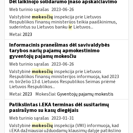
Dėl laikinojo solidarumo įnašo apskaičiavimo
Web turinio sąrašas
2023-06-26
Valstybinė
mokesčių
inspekcija prie Lietuvos
Respublikos finansų ministerijos teikia paaiškinimus,
suderintus su Lietuvos banku
ir
Lietuvos...
Metai:
2023
Informacinis pranešimas dėl savivaldybės
tarybos narių pajamų apmokestinimo
gyventojų pajamų mokesčiu
Web turinio sąrašas
2023-06-26
Valstybinė
mokesčių
inspekcija prie Lietuvos
Respublikos finansų ministerijos informuoja, kad 2023
m. birželio 13 d. Lietuvos Respublikos Seimas priėmė
Lietuvos Respublikos...
Metai:
2023
Mokesčiai:
Gyventojų pajamų mokestis
Patikslintas i.EKA terminas dėl susitarimų
pasirašymo su kasų diegėjais
Web turinio sąrašas
2023-01-31
Valstybinė
mokesčių
inspekcija (VMI) informuoja, kad
i.EKA dažniausiai užduodamų klausimų dalyje patikslino