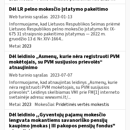
Dėl LR pelno mokesčio įstatymo pakeitimo
Web turinio sąrašas
2023-01-13
Informuojame, kad Lietuvos Respublikos Seimas priėmė
Lietuvos Respublikos pelno mokesčio įstatymo Nr. IX-
675 31 straipsnio pakeitimo įstatymus — 2022 m.
gruodžio 13 d. Nr. XIV-1664...
Metai:
2023
Dėl leidinio „Asmenų, kurie nėra registruoti PVM
mokėtojais, su PVM susijusios prievolės“
atnaujinimo
Web turinio sąrašas
2023-07-07
Informuojame, kad atnaujintas leidinys „Asmenų, kurie
nėra registruoti PVM mokėtojais, su PVM susijusios
prievolės“. Leidinys skelbiamas VMI prie FM[1] interneto
svetainėje adresu: www.vmi.lt/...
Metai:
2023
Mokesčiai:
Pridėtinės vertės mokestis
Dėl leidinio ,,Gyventojų pajamų mokesčio
lengvata mokantiems savanoriško pensijų
kaupimo įmokas į III pakopos pensijų fondus"