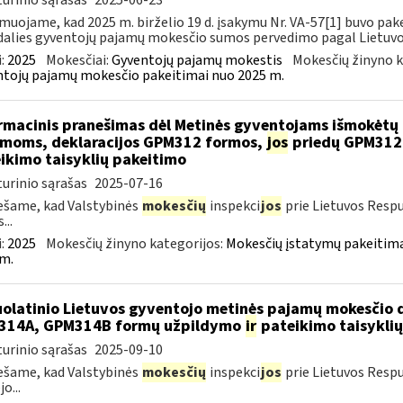
urinio sąrašas
2025-06-23
muojame, kad 2025 m. birželio 19 d. įsakymu Nr. VA-57[1] buvo pake
dalies gyventojų pajamų mokesčio sumos pervedimo pagal Lietuvos
:
2025
Mokesčiai:
Gyventojų pajamų mokestis
Mokesčių žinyno k
tojų pajamų mokesčio pakeitimai nuo 2025 m.
rmacinis pranešimas dėl Metinės gyventojams išmokėtų 
moms, deklaracijos GPM312 formos,
jos
priedų GPM312
ikimo taisyklių pakeitimo
urinio sąrašas
2025-07-16
šame, kad Valstybinės
mokesčių
inspekci
jos
prie Lietuvos Respu
...
:
2025
Mokesčių žinyno kategorijos:
Mokesčių įstatymų pakeitima
m.
olatinio Lietuvos gyventojo metinės pajamų mokesčio 
314A, GPM314B formų užpildymo
ir
pateikimo taisyklių
urinio sąrašas
2025-09-10
šame, kad Valstybinės
mokesčių
inspekci
jos
prie Lietuvos Respu
o...