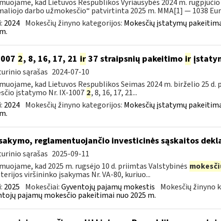
muojame, kad Lietuvos Respublikos Vyriausybės 2024 m. rugpjūčio 
aliojo darbo užmokesčio“ patvirtinta 2025 m. MMA[1] — 1038 Eur 
:
2024
Mokesčių žinyno kategorijos:
Mokesčių įstatymų pakeitima
m.
1007
2
, 8, 16, 17, 21
ir
37 straipsnių pakeitimo
ir
įstaty
urinio sąrašas
2024-07-10
muojame, kad Lietuvos Respublikos Seimas 2024 m. birželio 25 d.
čio įstatymo Nr. IX-1007
2
, 8, 16, 17, 21...
:
2024
Mokesčių žinyno kategorijos:
Mokesčių įstatymų pakeitima
m.
įsakymo, reglamentuojančio investicinės sąskaitos dek
urinio sąrašas
2025-09-11
muojame, kad 2025 m. rugsėjo 10 d. priimtas Valstybinės
mokesči
terijos viršininko įsakymas Nr. VA-80, kuriuo...
:
2025
Mokesčiai:
Gyventojų pajamų mokestis
Mokesčių žinyno k
tojų pajamų mokesčio pakeitimai nuo 2025 m.