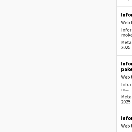
Info
Web t
Infor
mokes
Metai
2025 
Info
pake
Web t
Infor
m....
Metai
2025 
Info
Web t