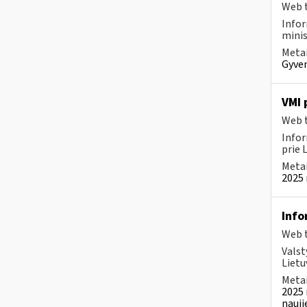
Web t
Infor
minis
Metai
Gyven
VMI 
Web t
Infor
prie 
Metai
2025 
Info
Web t
Valst
Lietu
Metai
2025 
nauji