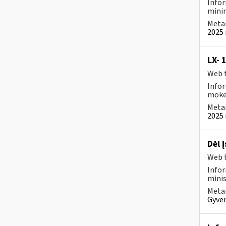
Infor
minim
Metai
2025 
LX- 
Web t
Infor
mokes
Metai
2025 
Dėl 
Web t
Infor
minis
Metai
Gyven