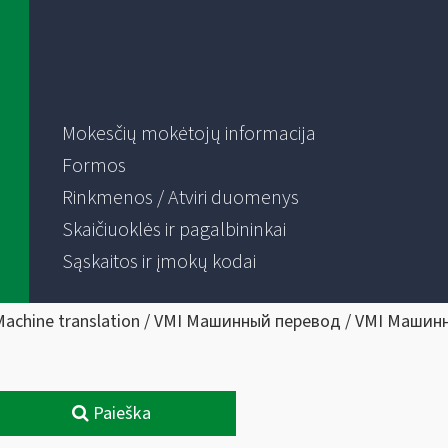
Mokesčių mokėtojų informacija
Formos
Rinkmenos / Atviri duomenys
Skaičiuoklės ir pagalbininkai
Sąskaitos ir įmokų kodai
Machine translation / VMI Машинный перевод / VMI Машин
Paieška