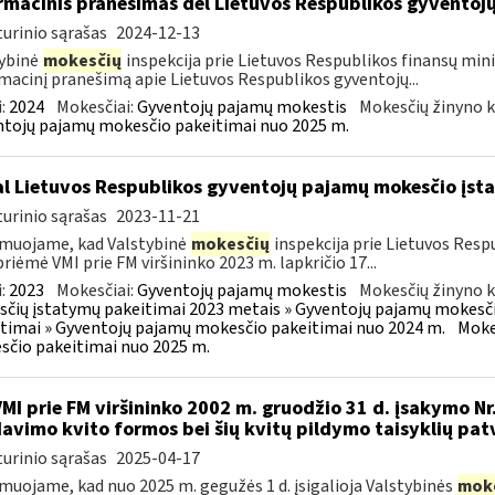
rmacinis pranešimas dėl Lietuvos Respublikos gyvento
urinio sąrašas
2024-12-13
ybinė
mokesčių
inspekcija prie Lietuvos Respublikos finansų mini
macinį pranešimą apie Lietuvos Respublikos gyventojų...
:
2024
Mokesčiai:
Gyventojų pajamų mokestis
Mokesčių žinyno k
tojų pajamų mokesčio pakeitimai nuo 2025 m.
l Lietuvos Respublikos gyventojų pajamų mokesčio įs
urinio sąrašas
2023-11-21
muojame, kad Valstybinė
mokesčių
inspekcija prie Lietuvos Respu
priėmė VMI prie FM viršininko 2023 m. lapkričio 17...
:
2023
Mokesčiai:
Gyventojų pajamų mokestis
Mokesčių žinyno k
čių įstatymų pakeitimai 2023 metais » Gyventojų pajamų mokesči
timai » Gyventojų pajamų mokesčio pakeitimai nuo 2024 m.
Moke
čio pakeitimai nuo 2025 m.
VMI prie FM viršininko 2002 m. gruodžio 31 d. įsakymo Nr
avimo kvito formos bei šių kvitų pildymo taisyklių pat
urinio sąrašas
2025-04-17
muojame, kad nuo 2025 m. gegužės 1 d. įsigalioja Valstybinės
mok