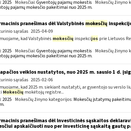
:
2025
Mokesčiai:
Gyventojų pajamų mokestis
Mokesčių žinyno k
tojų pajamų mokesčio pakeitimai nuo 2025 m.
rmacinis pranešimas dėl Valstybinės
mokesčių
inspekcij
urinio sąrašas
2025-04-09
muojame, kad Valstybinės
mokesčių
inspekci
jos
prie Lietuvos Re
:
2025
Mokesčiai:
Gyventojų pajamų mokestis
Mokesčių žinyno k
tojų pajamų mokesčio pakeitimai nuo 2025 m.
tapačios veiklos nustatytos, nuo 2025 m. sausio 1 d. įsig
urinio sąrašas
2025-02-06
muojame, kad 2025 m. siekiant nustatyti, ar gyventojo su verslo liu
ti
Mokesčių
mokėtojų registre...
:
2025
Mokesčių žinyno kategorijos:
Mokesčių įstatymų pakeitima
m.
rmacinis pranešimas dėl Investicinės sąskaitos deklara
sčiui apskaičiuoti nuo per investicinę sąskaitą gautų