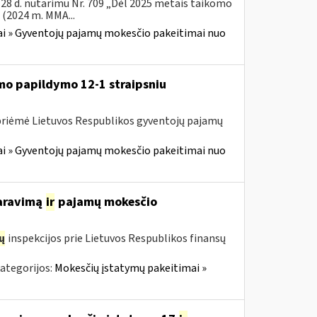
28 d. nutarimu Nr. 709 „Dėl 2025 metais taikomo
(2024 m. MMA...
i » Gyventojų pajamų mokesčio pakeitimai nuo
mo papildymo 12-1 straipsniu
 priėmė Lietuvos Respublikos gyventojų pajamų
i » Gyventojų pajamų mokesčio pakeitimai nuo
laravimą
ir
pajamų mokesčio
ų
inspekcijos prie Lietuvos Respublikos finansų
ategorijos:
Mokesčių įstatymų pakeitimai »