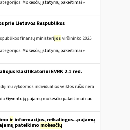
ategorijos:
Mokesčių įstatymų pakeitimai »
os prie Lietuvos Respublikos
spublikos finansų ministeri
jos
viršininko 2025
ategorijos:
Mokesčių įstatymų pakeitimai »
aliojus klasifikatoriui EVRK 2.1 red.
dijimu vykdomos individualios veiklos rūšis nėra
i » Gyventojų pajamų mokesčio pakeitimai nuo
vimo
ir
informacijos, reikalingos...pajamų
 pajamų pateikimo
mokesčių