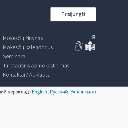
Prisijungti
Mokesčių žinynas
Mokesčių kalendorius
Seminarai
Tarptautinis apmokestinimas
Kontaktai / Apklausa
ний переклад (
English
,
Русский
,
Українська
)