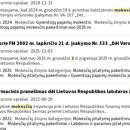
urinio sąrašas
2024-12-31
muojame, kad 2024 m. gruodžio 19 d. priimtas Valstybinės
mokesč
terijos viršininko įsakymas Nr. VA-107 „Dėl...
:
2024
Mokesčiai:
Gyventojų pajamų mokestis
Mokesčių žinyno k
tojų pajamų mokesčio pakeitimai nuo 2025 m.
prie FM 2002 m. lapkričio 21 d. įsakymo Nr. 333 „Dėl Ver
urinio sąrašas
2025-12-02
muojame, kad nuo 2025 m. gruodžio
2
d. įsigalioja 2025 m. gruodži
Lietuvos Respublikos...
:
2025
Mokesčių žinyno kategorijos:
Mokesčių įstatymų pakeitima
m.
Mokesčių įstatymų pakeitimai » Gyventojų pajamų mokesčio p
rmacinis pranešimas dėl Lietuvos Respublikos labdaros
urinio sąrašas
2022-06-20
ybinė
mokesčių
inspekcija prie Lietuvos Respublikos finansų minis
vos Respublikos Seimas priėmė Lietuvos Respublikos...
:
2022
Mokesčių žinyno kategorijos:
Mokesčių įstatymų pakeitima
m.
Mokesčių įstatymų pakeitimai » Labdaros ir paramos įstatymo
ena