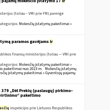
jų pajamų mokesčio įstatymo 17
ir
sterijos (toliau – VMI prie FM) parengė
ategorijos:
Mokesčių įstatymų pakeitimai »
tatymą paramos gavėjams
ir
blikos finansų ministerijos (toliau — VMI prie
ategorijos:
Mokesčių įstatymų pakeitimai »
o pakeitimai nuo 2023 m.
Mokesčių įstatymų
sčių įstatymų pakeitimai » Gyventojų pajamų
. 379 „Dėl Prekių (paslaugų) pirkimo–
virtinimo“ pakeitimo
esčių
inspekcijos prie Lietuvos Respublikos