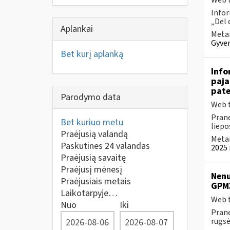
Web t
Infor
„Dėl 
Aplankai
Metai
Gyven
Bet kurį aplanką
Info
paja
pate
Parodymo data
Web t
Prane
Bet kuriuo metu
liepos
Praėjusią valandą
Metai
Paskutines 24 valandas
2025 
Praėjusią savaitę
Praėjusį mėnesį
Nenu
Praėjusiais metais
GPM
Laikotarpyje…
Web t
Nuo
Iki
Prane
rugsėj