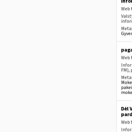
Info
Web t
Valst
infor
Metai
Gyven
paga
Web t
Infor
FM), 
Metai
Mokes
pakei
mokes
Dėl 
pard
Web t
Infor