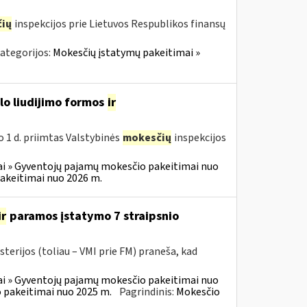
ių
inspekcijos prie Lietuvos Respublikos finansų
ategorijos:
Mokesčių įstatymų pakeitimai »
slo liudijimo formos
ir
o 1 d. priimtas Valstybinės
mokesčių
inspekcijos
i » Gyventojų pajamų mokesčio pakeitimai nuo
akeitimai nuo 2026 m.
ir
paramos įstatymo 7 straipsnio
terijos (toliau – VMI prie FM) praneša, kad
i » Gyventojų pajamų mokesčio pakeitimai nuo
 pakeitimai nuo 2025 m.
Pagrindinis:
Mokesčio