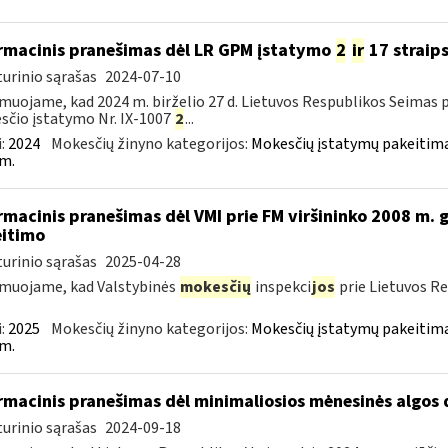
rmacinis pranešimas dėl LR GPM įstatymo
2
ir
17 straip
urinio sąrašas
2024-07-10
muojame, kad 2024 m. birželio 27 d. Lietuvos Respublikos Seimas
čio įstatymo Nr. IX-1007
2
...
:
2024
Mokesčių žinyno kategorijos:
Mokesčių įstatymų pakeitima
m.
rmacinis pranešimas dėl VMI prie FM viršininko 2008 m. g
itimo
urinio sąrašas
2025-04-28
muojame, kad Valstybinės
mokesčių
inspekci
jos
prie Lietuvos Re
:
2025
Mokesčių žinyno kategorijos:
Mokesčių įstatymų pakeitima
m.
rmacinis pranešimas dėl minimaliosios mėnesinės algos
urinio sąrašas
2024-09-18