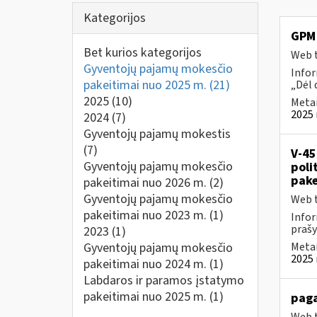
Kategorijos
GPM 
Bet kurios kategorijos
Web t
Gyventojų pajamų mokesčio
Infor
pakeitimai nuo 2025 m.
(21)
„Dėl 
2025
(10)
Metai
2025 
2024
(7)
Gyventojų pajamų mokestis
(7)
V-45
Gyventojų pajamų mokesčio
poli
pake
pakeitimai nuo 2026 m.
(2)
Gyventojų pajamų mokesčio
Web t
pakeitimai nuo 2023 m.
(1)
Infor
prašy
2023
(1)
Gyventojų pajamų mokesčio
Metai
2025 
pakeitimai nuo 2024 m.
(1)
Labdaros ir paramos įstatymo
pakeitimai nuo 2025 m.
(1)
paga