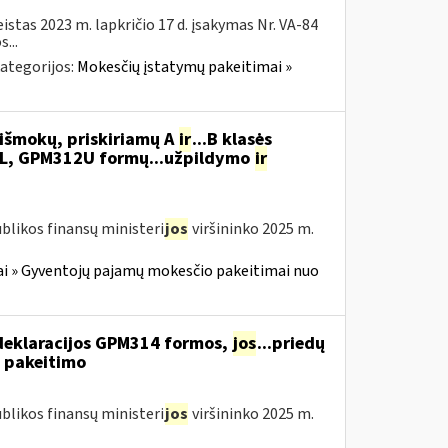
istas 2023 m. lapkričio 17 d. įsakymas Nr. VA-84
...
ategorijos:
Mokesčių įstatymų pakeitimai »
išmokų, priskiriamų A
ir
...B klasės
L, GPM312U formų...užpildymo
ir
blikos finansų ministeri
jos
viršininko 2025 m.
i » Gyventojų pajamų mokesčio pakeitimai nuo
deklaracijos GPM314 formos,
jos
...priedų
 pakeitimo
blikos finansų ministeri
jos
viršininko 2025 m.