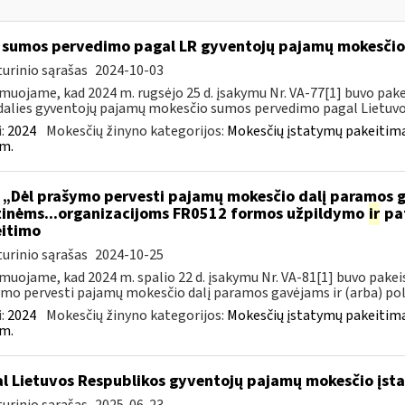
sumos pervedimo pagal LR gyventojų pajamų mokesči
urinio sąrašas
2024-10-03
muojame, kad 2024 m. rugsėjo 25 d. įsakymu Nr. VA-77[1] buvo pakei
dalies gyventojų pajamų mokesčio sumos pervedimo pagal Lietuvos
:
2024
Mokesčių žinyno kategorijos:
Mokesčių įstatymų pakeitima
m.
 „Dėl prašymo pervesti pajamų mokesčio dalį paramos
tinėms...organizacijoms FR0512 formos užpildymo
ir
pat
itimo
urinio sąrašas
2024-10-25
muojame, kad 2024 m. spalio 22 d. įsakymu Nr. VA-81[1] buvo pakeis
mo pervesti pajamų mokesčio dalį paramos gavėjams ir (arba) poli
:
2024
Mokesčių žinyno kategorijos:
Mokesčių įstatymų pakeitima
m.
l Lietuvos Respublikos gyventojų pajamų mokesčio įs