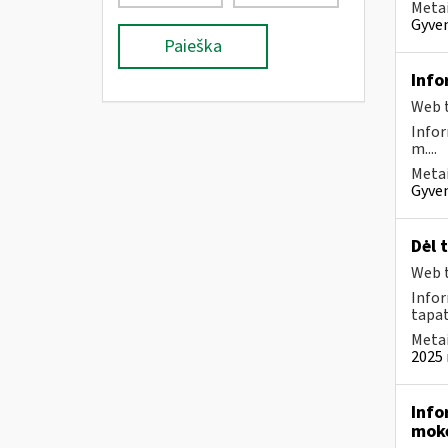
Metai
Gyven
Paieška
Info
Web t
Infor
m....
Metai
Gyven
Dėl 
Web t
Infor
tapa
Metai
2025 
Info
moke