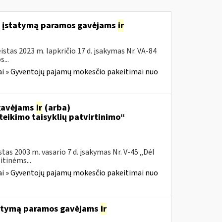
o įstatymą paramos gavėjams
ir
stas 2023 m. lapkričio 17 d. įsakymas Nr. VA-84
...
i » Gyventojų pajamų mokesčio pakeitimai nuo
 gavėjams
ir
(arba)
eikimo taisyklių patvirtinimo“
tas 2003 m. vasario 7 d. įsakymas Nr. V-45 „Dėl
tinėms...
i » Gyventojų pajamų mokesčio pakeitimai nuo
tatymą paramos gavėjams
ir