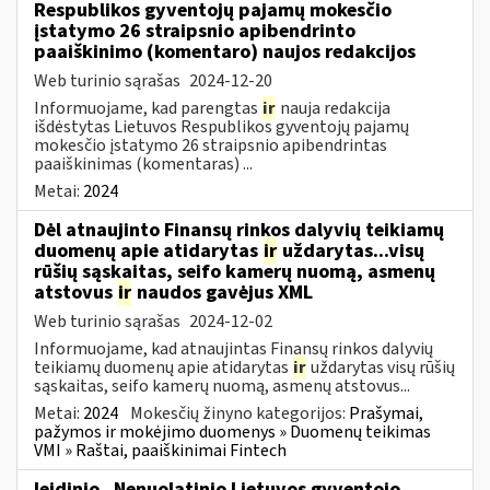
Respublikos gyventojų pajamų mokesčio
įstatymo 26 straipsnio apibendrinto
paaiškinimo (komentaro) naujos redakcijos
Web turinio sąrašas
2024-12-20
Informuojame, kad parengtas
ir
nauja redakcija
išdėstytas Lietuvos Respublikos gyventojų pajamų
mokesčio įstatymo 26 straipsnio apibendrintas
paaiškinimas (komentaras) ...
Metai:
2024
Dėl atnaujinto Finansų rinkos dalyvių teikiamų
duomenų apie atidarytas
ir
uždarytas...visų
rūšių sąskaitas, seifo kamerų nuomą, asmenų
atstovus
ir
naudos gavėjus XML
Web turinio sąrašas
2024-12-02
Informuojame, kad atnaujintas Finansų rinkos dalyvių
teikiamų duomenų apie atidarytas
ir
uždarytas visų rūšių
sąskaitas, seifo kamerų nuomą, asmenų atstovus...
Metai:
2024
Mokesčių žinyno kategorijos:
Prašymai,
pažymos ir mokėjimo duomenys » Duomenų teikimas
VMI » Raštai, paaiškinimai Fintech
leidinio „Nenuolatinio Lietuvos gyventojo