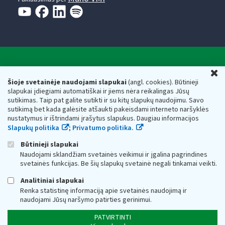
Valstybinė mokesčių inspekcija prie Lietuvos
U
Respublikos finansų ministerijos
Šioje svetainėje naudojami slapukai
(angl. cookies). Būtinieji
slapukai įdiegiami automatiškai ir jiems nėra reikalingas Jūsų
Biudžetinė įstaiga. Juridinio asmens kodas — 188659752,
sutikimas. Taip pat galite sutikti ir su kitų slapukų naudojimu. Savo
adresas: Vasario 16-osios g. 14, 01107 Vilnius, Lietuva, el.paštas:
sutikimą bet kada galėsite atšaukti pakeisdami interneto naršyklės
vmi@vmi.lt
, E. pristatymo dėžutės adresas 188659752
nustatymus ir ištrindami įrašytus slapukus. Daugiau informacijos
Duomenys apie Valstybinę mokesčių inspekciją prie Lietuvos
Slapukų politika
;
Privatumo politika.
Respublikos finansų ministerijos kaupiami ir saugomi Juridinių
asmenų registre
Būtinieji slapukai
Naudojami sklandžiam svetainės veikimui ir įgalina pagrindines
svetainės funkcijas. Be šių slapukų svetainė negali tinkamai veikti.
Analitiniai slapukai
Renka statistinę informaciją apie svetainės naudojimą ir
naudojami Jūsų naršymo patirties gerinimui.
PATVIRTINTI