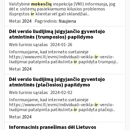
Valstybinė
mokesčių
inspekcija (VMI) informuoja, jog
dėl e. sistemų pasiekiamumo kilusios problemos
išspręstos
ir
klientai vėl gali sklandžiai...
Metai:
2024
Pagrindinis:
Naujiena
Dėl verslo liudijimą įsigyjančio gyventojo
atmintinės (trumposios) papildymo
Web turinio sąrašas
2024-01-26
Informuojame, kad interneto svetainėje
https://www.vmi.lt/evmi/individuali-veikla-
ir
-verslo-
liudijimai patalpinta patikslinta
ir
papildyta trumpoji...
Metai:
2024
Dėl verslo liudijimą įsigyjančio gyventojo
atmintinės (plačiosios) papildymo
Web turinio sąrašas
2024-02-02
Informuojame, kad interneto svetainėje
https://www.vmi.lt/evmi/individuali-veikla-
ir
-verslo-
liudijimai patalpinta patikslinta
ir
papildyta plačioji...
Metai:
2024
Informacinis pranešimas dėl Lietuvos