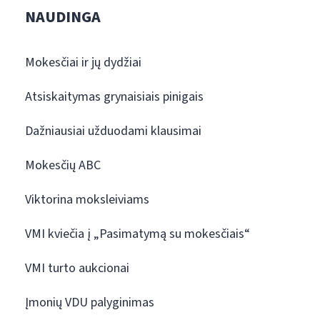
NAUDINGA
Mokesčiai ir jų dydžiai
Atsiskaitymas grynaisiais pinigais
Dažniausiai užduodami klausimai
Mokesčių ABC
Viktorina moksleiviams
VMI kviečia į „Pasimatymą su mokesčiais“
VMI turto aukcionai
Įmonių VDU palyginimas