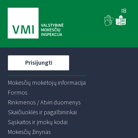
Prisijungti
Mokesčių mokėtojų informacija
Formos
Rinkmenos / Atviri duomenys
Skaičiuoklės ir pagalbininkai
Sąskaitos ir įmokų kodai
Mokesčių žinynas