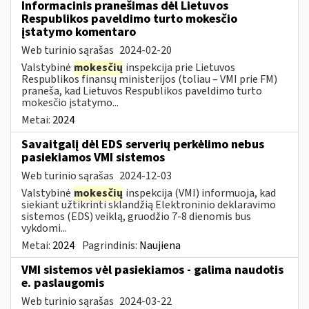
Informacinis pranešimas dėl Lietuvos
Respublikos paveldimo turto mokesčio
įstatymo komentaro
Web turinio sąrašas
2024-02-20
Valstybinė
mokesčių
inspekcija prie Lietuvos
Respublikos finansų ministerijos (toliau – VMI prie FM)
praneša, kad Lietuvos Respublikos paveldimo turto
mokesčio įstatymo...
Metai:
2024
Savaitgalį dėl EDS serverių perkėlimo nebus
pasiekiamos VMI sistemos
Web turinio sąrašas
2024-12-03
Valstybinė
mokesčių
inspekcija (VMI) informuoja, kad
siekiant užtikrinti sklandžią Elektroninio deklaravimo
sistemos (EDS) veiklą, gruodžio 7-8 dienomis bus
vykdomi...
Metai:
2024
Pagrindinis:
Naujiena
VMI sistemos vėl pasiekiamos - galima naudotis
e. paslaugomis
Web turinio sąrašas
2024-03-22