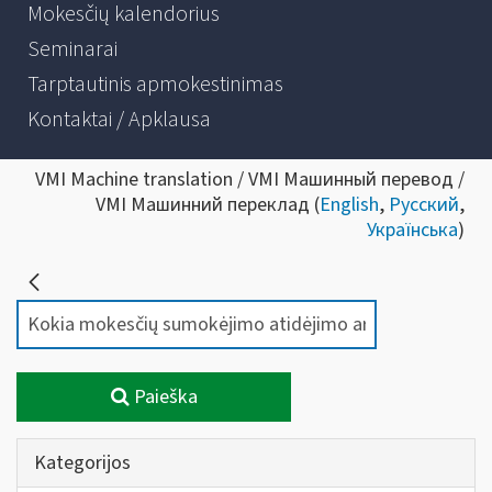
Mokesčių kalendorius
Seminarai
Tarptautinis apmokestinimas
Kontaktai / Apklausa
VMI Machine translation / VMI Машинный перевод /
VMI Машинний переклад (
English
,
Русский
,
Українська
)
Paieška
Kategorijos