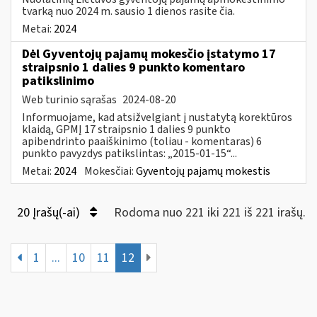
tvarką nuo 2024 m. sausio 1 dienos rasite čia.
Metai:
2024
Dėl Gyventojų pajamų mokesčio įstatymo 17
straipsnio 1 dalies 9 punkto komentaro
patikslinimo
Web turinio sąrašas
2024-08-20
Informuojame, kad atsižvelgiant į nustatytą korektūros
klaidą, GPMĮ 17 straipsnio 1 dalies 9 punkto
apibendrinto paaiškinimo (toliau - komentaras) 6
punkto pavyzdys patikslintas: „2015-01-15“...
Metai:
2024
Mokesčiai:
Gyventojų pajamų mokestis
20 Įrašų(-ai)
Rodoma nuo 221 iki 221 iš 221 irašų.
1
...
10
11
12