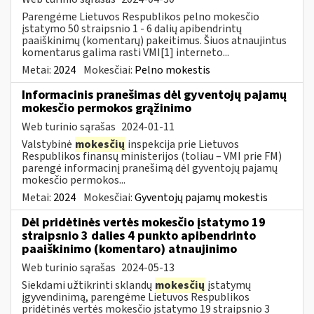
Parengėme Lietuvos Respublikos pelno mokesčio
įstatymo 50 straipsnio 1 - 6 dalių apibendrintų
paaiškinimų (komentarų) pakeitimus. Šiuos atnaujintus
komentarus galima rasti VMI[1] interneto...
Metai:
2024
Mokesčiai:
Pelno mokestis
Informacinis pranešimas dėl gyventojų pajamų
mokesčio permokos grąžinimo
Web turinio sąrašas
2024-01-11
Valstybinė
mokesčių
inspekcija prie Lietuvos
Respublikos finansų ministerijos (toliau – VMI prie FM)
parengė informacinį pranešimą dėl gyventojų pajamų
mokesčio permokos...
Metai:
2024
Mokesčiai:
Gyventojų pajamų mokestis
Dėl pridėtinės vertės mokesčio įstatymo 19
straipsnio 3 dalies 4 punkto apibendrinto
paaiškinimo (komentaro) atnaujinimo
Web turinio sąrašas
2024-05-13
Siekdami užtikrinti sklandų
mokesčių
įstatymų
įgyvendinimą, parengėme Lietuvos Respublikos
pridėtinės vertės mokesčio įstatymo 19 straipsnio 3