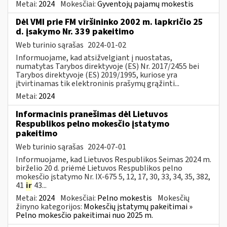
Metai:
2024
Mokesčiai:
Gyventojų pajamų mokestis
Dėl VMI prie FM viršininko 2002 m. lapkričio 25
d. įsakymo Nr. 339 pakeitimo
Web turinio sąrašas
2024-01-02
Informuojame, kad atsižvelgiant į nuostatas,
numatytas Tarybos direktyvoje (ES) Nr. 2017/2455 bei
Tarybos direktyvoje (ES) 2019/1995, kuriose yra
įtvirtinamas tik elektroninis prašymų grąžinti...
Metai:
2024
Informacinis pranešimas dėl Lietuvos
Respublikos pelno mokesčio įstatymo
pakeitimo
Web turinio sąrašas
2024-07-01
Informuojame, kad Lietuvos Respublikos Seimas 2024 m.
birželio 20 d. priėmė Lietuvos Respublikos pelno
mokesčio įstatymo Nr. IX-675 5, 12, 17, 30, 33, 34, 35, 382,
41
ir
43...
Metai:
2024
Mokesčiai:
Pelno mokestis
Mokesčių
žinyno kategorijos:
Mokesčių įstatymų pakeitimai »
Pelno mokesčio pakeitimai nuo 2025 m.