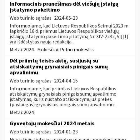
Informacinis pranešimas dėl viešųjų įstaigų
įstatymo pakeitimo
Web turinio sąrašas
2024-05-23
Informuojame, kad Lietuvos Respublikos Seimui 2023 m.
lapkričio 16 d. priėmus Lietuvos Respublikos viešųjų
įstaigų įstatymo pakeitimo įstatymą Nr. XIV-2242, VĮĮ[1]
yra išdėstytas nauja redakcija...
Metai:
2024
Mokesčiai:
Pelno mokestis
Dėl priimtų teisės aktų, susijusių su
atsiskaitymų grynaisiais pinigais sumų
apvalinimu
Web turinio sąrašas
2024-04-15
Informuojame, kad priimtas Lietuvos Respublikos
atsiskaitymų grynaisiais pinigais sumų apvalinimo
įstatymas, kuris nustato atsiskaitymų už prekes
(paslaugas) grynaisiais pinigais sumų apvalinimo...
Metai:
2024
Gyventojų mokesčiai 2024 metais
Web turinio sąrašas
2024-01-23
Nuolatinių Lietuvos gyventojų pajamų apmokestinimo