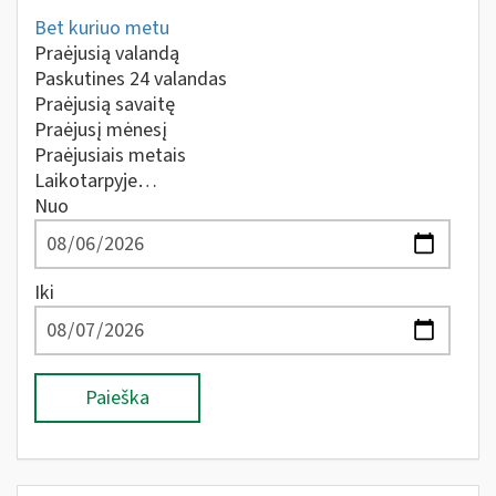
Bet kuriuo metu
Praėjusią valandą
Paskutines 24 valandas
Praėjusią savaitę
Praėjusį mėnesį
Praėjusiais metais
Laikotarpyje…
Nuo
Iki
Paieška