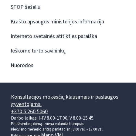
STOP šešėliui
Krašto apsaugos ministerijos informacija
Interneto svetainės atitikties paraiška
Ieškome turto savininkų
Nuorodos
Konsultacijos mokesčių klausimais ir paslaugos
gyventojams:
+370 5 260 5060
Darbo laikas: I-IV 8.00-17.00, V 8.00-15.45.
Prieššventinę dieną - viena valanda trumpiau.
Kiekvieno mėnesio antrą penktadienį 8.00 val. - 12.00 val.
Mano VMI
Paklausimas per