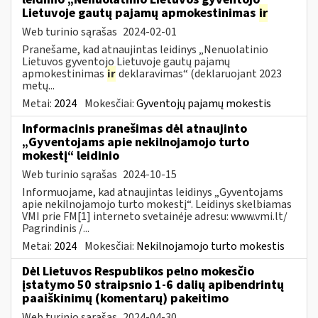
Lietuvoje gautų pajamų apmokestinimas
ir
Web turinio sąrašas
2024-02-01
Pranešame, kad atnaujintas leidinys „Nenuolatinio
Lietuvos gyventojo Lietuvoje gautų pajamų
apmokestinimas
ir
deklaravimas“ (deklaruojant 2023
metų...
Metai:
2024
Mokesčiai:
Gyventojų pajamų mokestis
Informacinis pranešimas dėl atnaujinto
„Gyventojams apie nekilnojamojo turto
mokestį“ leidinio
Web turinio sąrašas
2024-10-15
Informuojame, kad atnaujintas leidinys „Gyventojams
apie nekilnojamojo turto mokestį“. Leidinys skelbiamas
VMI prie FM[1] interneto svetainėje adresu: www.vmi.lt/
Pagrindinis /...
Metai:
2024
Mokesčiai:
Nekilnojamojo turto mokestis
Dėl Lietuvos Respublikos pelno mokesčio
įstatymo 50 straipsnio 1-6 dalių apibendrintų
paaiškinimų (komentarų) pakeitimo
Web turinio sąrašas
2024-04-30