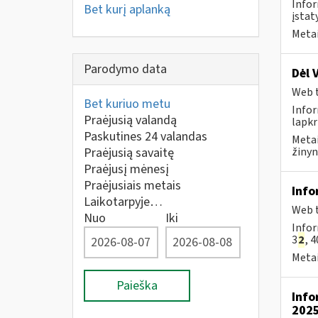
Infor
Bet kurį aplanką
įstat
Metai
Parodymo data
Dėl 
Web t
Bet kuriuo metu
Infor
Praėjusią valandą
lapkr
Paskutines 24 valandas
Metai
Praėjusią savaitę
žinyn
Praėjusį mėnesį
Praėjusiais metais
Info
Laikotarpyje…
Web t
Nuo
Iki
Infor
3
2
, 4
Metai
Paieška
Info
2025