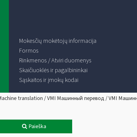
Mokesčių mokėtojų informacija
Formos
Rinkmenos / Atviri duomenys
Skaičiuoklės ir pagalbininkai
Sąskaitos ir įmokų kodai
Machine translation / VMI Машинный перевод / VMI Машин
Paieška