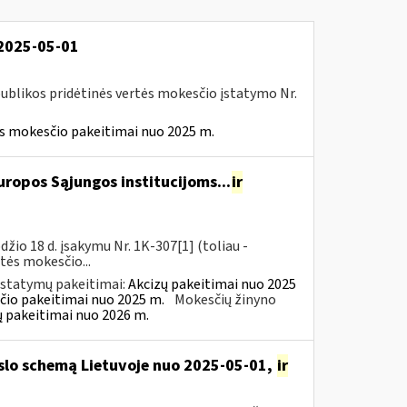
 2025-05-01
ublikos pridėtinės vertės mokesčio įstatymo Nr.
ės mokesčio pakeitimai nuo 2025 m.
ropos Sąjungos institucijoms...
ir
io 18 d. įsakymu Nr. 1K-307[1] (toliau -
rtės mokesčio...
įstatymų pakeitimai:
Akcizų pakeitimai nuo 2025
čio pakeitimai nuo 2025 m.
Mokesčių žinyno
ų pakeitimai nuo 2026 m.
rslo schemą Lietuvoje nuo 2025-05-01,
ir