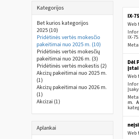
Kategorijos
IX-7
Bet kurios kategorijos
Web t
2025
(10)
Infor
Pridėtinės vertės mokesčio
IX-7
pakeitimai nuo 2025 m.
(10)
Metai
Pridėtinės vertės mokesčių
pakeitimai nuo 2026 m.
(3)
Dėl 
Pridėtinės vertės mokestis
(2)
įsta
Akcizų pakeitimai nuo 2025 m.
Web t
(1)
Infor
Akcizų pakeitimai nuo 2026 m.
Įsaky
(1)
Metai
Akcizai
(1)
m.
A
kateg
neįs
Aplankai
Web t