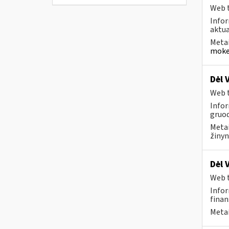
Web t
Infor
aktua
Metai
mokes
Dėl 
Web t
Infor
gruod
Metai
žinyn
Dėl 
Web t
Infor
finan
Metai