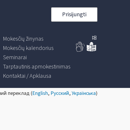
Prisijungti
Mokesčių žinynas
Mokesčių kalendorius
Seminarai
Tarptautinis apmokestinimas
Kontaktai / Apklausa
ний переклад (
English
,
Русский
,
Українська
)