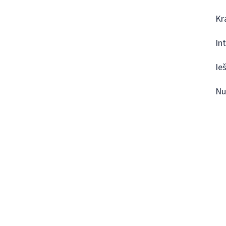
Kr
In
Ie
Nu