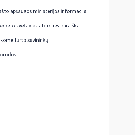
ašto apsaugos ministerijos informacija
terneto svetainės atitikties paraiška
škome turto savininkų
orodos