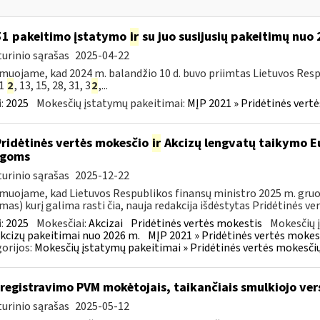
51 pakeitimo įstatymo
ir
su juo susijusių pakeitimų nuo
urinio sąrašas
2025-04-22
muojame, kad 2024 m. balandžio 10 d. buvo priimtas Lietuvos Resp
51
2
, 13, 15, 28, 31, 3
2
,...
:
2025
Mokesčių įstatymų pakeitimai:
MĮP 2021 » Pridėtinės vert
Pridėtinės vertės mokesčio
ir
Akcizų lengvatų taikymo Eu
igoms
urinio sąrašas
2025-12-22
muojame, kad Lietuvos Respublikos finansų ministro 2025 m. gruodž
mas) kurį galima rasti čia, nauja redakcija išdėstytas Pridėtinės ve
:
2025
Mokesčiai:
Akcizai
Pridėtinės vertės mokestis
Mokesčių 
kcizų pakeitimai nuo 2026 m.
MĮP 2021 » Pridėtinės vertės mokes
orijos:
Mokesčių įstatymų pakeitimai » Pridėtinės vertės mokesči
iregistravimo PVM mokėtojais, taikančiais smulkiojo ve
urinio sąrašas
2025-05-12