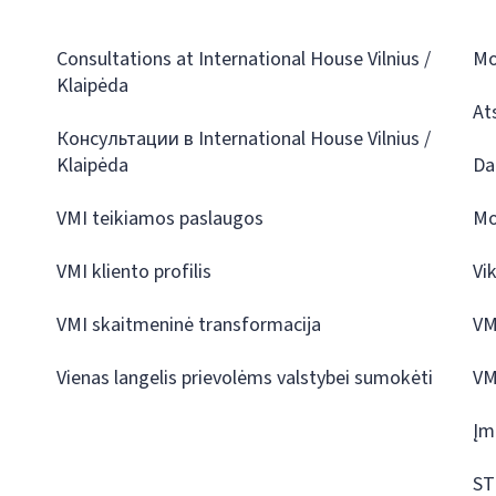
Consultations at International House Vilnius /
Mo
Klaipėda
At
Консультации в International House Vilnius /
Klaipėda
Da
VMI teikiamos paslaugos
Mo
VMI kliento profilis
Vi
VMI skaitmeninė transformacija
VM
Vienas langelis prievolėms valstybei sumokėti
VM
Įm
ST