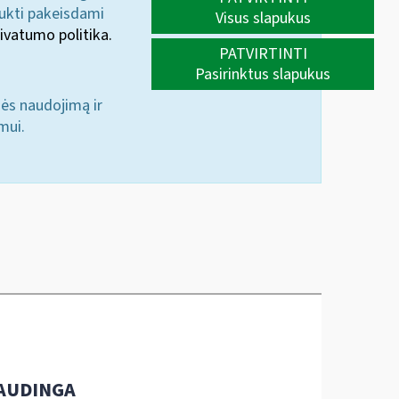
aukti pakeisdami
Visus slapukus
ivatumo politika.
PATVIRTINTI
Pasirinktus slapukus
nės naudojimą ir
mui.
AUDINGA