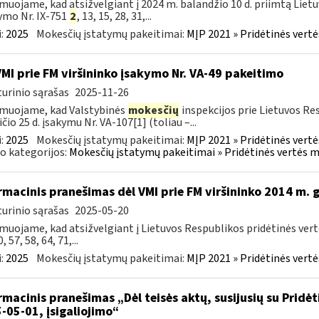
muojame, kad atsižvelgiant į 2024 m. balandžio 10 d. priimtą Liet
ymo Nr. IX-751
2
, 13, 15, 28, 31,...
:
2025
Mokesčių įstatymų pakeitimai:
MĮP 2021 » Pridėtinės vert
VMI prie FM viršininko įsakymo Nr. VA-49 pakeitimo
urinio sąrašas
2025-11-26
muojame, kad Valstybinės
mokesčių
inspekcijos prie Lietuvos Re
ičio 25 d. įsakymu Nr. VA-107[1] (toliau –...
:
2025
Mokesčių įstatymų pakeitimai:
MĮP 2021 » Pridėtinės vert
o kategorijos:
Mokesčių įstatymų pakeitimai » Pridėtinės vertės 
rmacinis pranešimas dėl VMI prie FM viršininko 2014 m.
urinio sąrašas
2025-05-20
muojame, kad atsižvelgiant į Lietuvos Respublikos pridėtinės ver
0, 57, 58, 64, 71,...
:
2025
Mokesčių įstatymų pakeitimai:
MĮP 2021 » Pridėtinės vert
rmacinis pranešimas „Dėl teisės aktų, susijusių su Pridė
-05-01, įsigaliojimo“