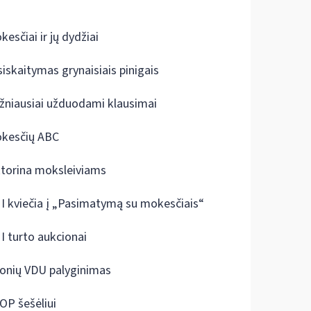
kesčiai ir jų dydžiai
siskaitymas grynaisiais pinigais
žniausiai užduodami klausimai
kesčių ABC
ktorina moksleiviams
I kviečia į „Pasimatymą su mokesčiais“
I turto aukcionai
onių VDU palyginimas
OP šešėliui