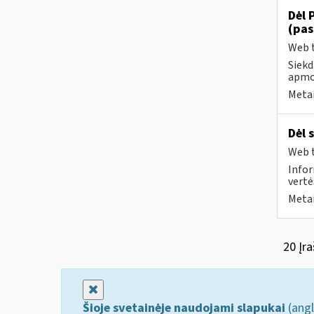
Dėl 
(pas
Web t
Siekd
apmok
Metai
Dėl 
Web t
Infor
vertė
Metai
20 Įra
Uždaryti
Šioje svetainėje naudojami slapukai
(angl