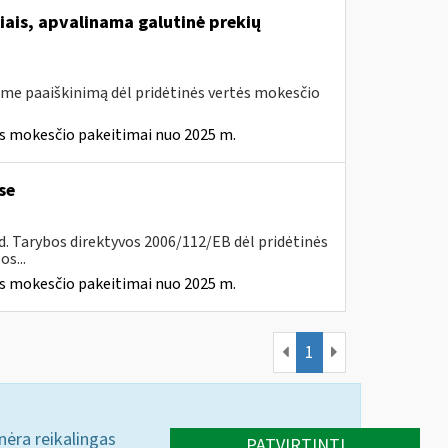
iais, apvalinama galutinė prekių
me paaiškinimą dėl pridėtinės vertės mokesčio
ės mokesčio pakeitimai nuo 2025 m.
se
8 d. Tarybos direktyvos 2006/112/EB dėl pridėtinės
s...
ės mokesčio pakeitimai nuo 2025 m.
1
 nėra reikalingas
PATVIRTINTI