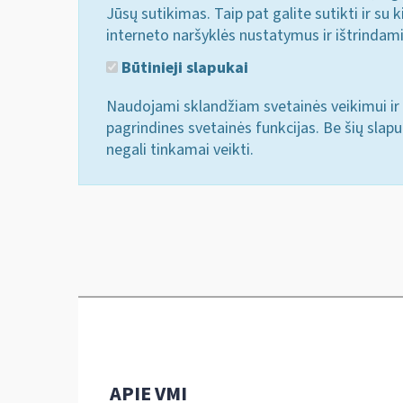
Jūsų sutikimas. Taip pat galite sutikti ir s
interneto naršyklės nustatymus ir ištrindam
Būtinieji slapukai
Naudojami sklandžiam svetainės veikimui ir 
pagrindines svetainės funkcijas. Be šių slap
negali tinkamai veikti.
APIE VMI