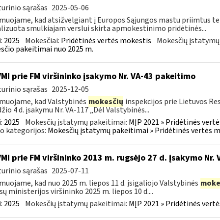
urinio sąrašas
2025-05-06
muojame, kad atsižvelgiant į Europos Sąjungos mastu priimtus tei
lizuota smulkiajam verslui skirta apmokestinimo pridėtinės...
:
2025
Mokesčiai:
Pridėtinės vertės mokestis
Mokesčių įstatymų
čio pakeitimai nuo 2025 m.
VMI prie FM viršininko įsakymo Nr. VA-43 pakeitimo
urinio sąrašas
2025-12-05
muojame, kad Valstybinės
mokesčių
inspekcijos prie Lietuvos Re
žio 4 d. įsakymu Nr. VA-117 „Dėl Valstybinės...
:
2025
Mokesčių įstatymų pakeitimai:
MĮP 2021 » Pridėtinės vert
o kategorijos:
Mokesčių įstatymų pakeitimai » Pridėtinės vertės 
VMI prie FM viršininko 2013 m. rugsėjo 27 d. įsakymo Nr.
urinio sąrašas
2025-07-11
muojame, kad nuo 2025 m. liepos 11 d. įsigaliojo Valstybinės
moke
sų ministerijos viršininko 2025 m. liepos 10 d....
:
2025
Mokesčių įstatymų pakeitimai:
MĮP 2021 » Pridėtinės vert