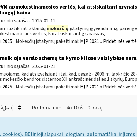
PVM apmokestinamosios vertės, kai atsiskaitant grynais
laugų) kaina
urinio sąrašas
2025-02-11
ami užtikrinti sklandų
mokesčių
įstatymų įgyvendinimą, parengė
estinamosios vertės, kai atsiskaitant grynaisiais,...
:
2025
Mokesčių įstatymų pakeitimai:
MĮP 2021 » Pridėtinės vert
smulkiojo verslo schemų taikymo kitose valstybėse narė
urinio sąrašas
2025-01-21
muojame, kad atsižvelgiant į tai, kad, pagal: - 2006 m. lapkričio 2
s mokesčio bendros sistemos XII antraštinės dalies 1 skyrių, Europo
:
2025
Mokesčių įstatymų pakeitimai:
MĮP 2021 » Pridėtinės vert
šų(-ai)
Rodoma nuo 1 iki 10 iš 10 irašų.
. cookies). Būtinieji slapukai įdiegiami automatiškai ir jiems