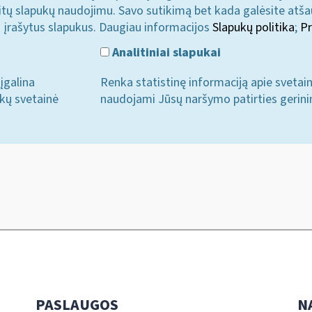
u kitų slapukų naudojimu. Savo sutikimą bet kada galėsite atš
i įrašytus slapukus. Daugiau informacijos
Slapukų politika
;
Pr
Analitiniai slapukai
įgalina
Renka statistinę informaciją apie svetai
ukų svetainė
naudojami Jūsų naršymo patirties gerini
PASLAUGOS
N